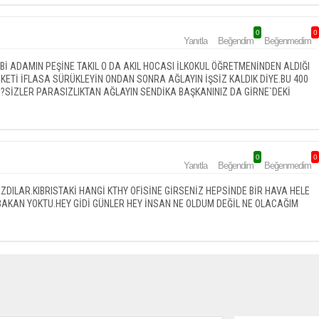
0
0
Yanıtla
Beğendim
Beğenmedim
İBİ ADAMIN PEŞİNE TAKIL O DA AKIL HOCASI İLKOKUL ÖĞRETMENİNDEN ALDIĞI
ETİ İFLASA SÜRÜKLEYİN ONDAN SONRA AĞLAYIN İŞSİZ KALDIK DİYE.BU 400
i Mİ?SİZLER PARASIZLIKTAN AĞLAYIN SENDİKA BAŞKANINIZ DA GİRNE`DEKİ
0
0
Yanıtla
Beğendim
Beğenmedim
DILAR.KIBRISTAKİ HANGİ KTHY OFİSİNE GİRSENİZ HEPSİNDE BİR HAVA HELE
 BAKAN YOKTU.HEY GİDİ GÜNLER HEY İNSAN NE OLDUM DEĞİL NE OLACAĞIM