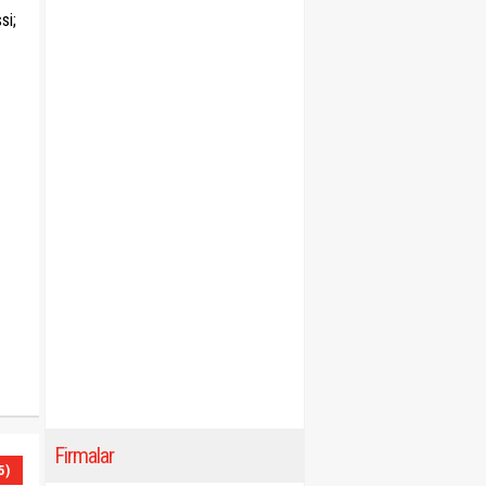
si;
Firmalar
5)