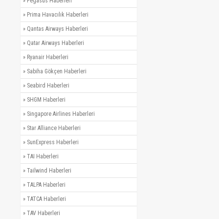
»
Pegasus Haberleri
»
Prima Havacılık Haberleri
»
Qantas Airways Haberleri
»
Qatar Airways Haberleri
»
Ryanair Haberleri
»
Sabiha Gökçen Haberleri
»
Seabird Haberleri
»
SHGM Haberleri
»
Singapore Airlines Haberleri
»
Star Alliance Haberleri
»
SunExpress Haberleri
»
TAI Haberleri
»
Tailwind Haberleri
»
TALPA Haberleri
»
TATCA Haberleri
»
TAV Haberleri