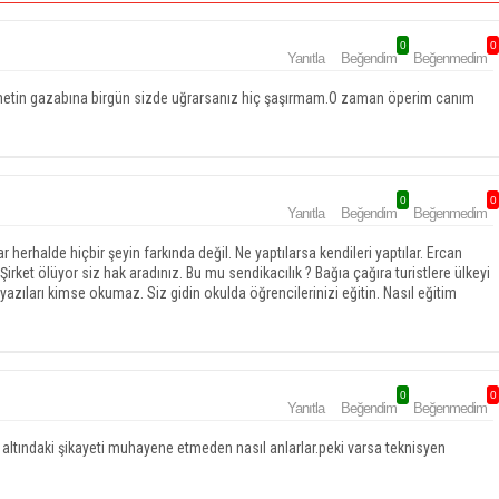
0
0
Yanıtla
Beğendim
Beğenmedim
etin gazabına birgün sizde uğrarsanız hiç şaşırmam.O zaman öperim canım
0
0
Yanıtla
Beğendim
Beğenmedim
 herhalde hiçbir şeyin farkında değil. Ne yaptılarsa kendileri yaptılar. Ercan
irket ölüyor siz hak aradınız. Bu mu sendikacılık ? Bağıa çağıra turistlere ülkeyi
 yazıları kimse okumaz. Siz gidin okulda öğrencilerinizi eğitin. Nasıl eğitim
0
0
Yanıtla
Beğendim
Beğenmedim
n altındaki şikayeti muhayene etmeden nasıl anlarlar.peki varsa teknisyen