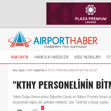
ANA SAYFA
HAVACILIK HABERLERİ
KÖŞE YAZARLARI
FO
Ana Sayfa
»
THY Haberleri
»
"KTHY PERSONELİNİN BİTMEYEN ÇİLESİ"
"KTHY PERSONELİNİN BİT
Yakın Doğu Üniversitesi Öğretim Üyesi ve Kıbrıs Postası köşe y
köşesinde ilginç bir şekilde irdeledi. İşte Tanlı'nın o köşe yazısı...
5