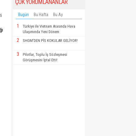
ÇOK YORUMLANANLAR
Bugün
Bu Hafta
Bu Ay
i
1
Türkiye ile Vietnam Arasında Hava
ğı
Ulaşımında Yeni Dönem
2
SHGM'DEN PİS KOKULAR GELİYOR!
3
Pilotlar, Toplu İş Sözleşmesi
Görüşmesini İptal Etti!