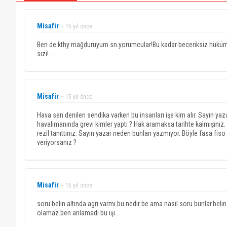
Misafir
~ 15 yıl önce
Ben de kthy mağduruyum sn.yorumcular!Bu kadar beceriksiz hüküm
sizi!......
Misafir
~ 15 yıl önce
Hava sen denilen sendika varken bu insanları işe kim alır. Sayın yazar
havalimanında grevi kimler yaptı ? Hak aramaksa tarihte kalmışınız. Ş
rezil tanıttınız. Sayın yazar neden bunları yazmıyor. Böyle fasa fiso
veriyorsanız ?
Misafir
~ 15 yıl önce
soru belin altında agrı varmı.bu nedir be ama nasıl soru bunlar.beli
olamaz.ben anlamadı bu işi..