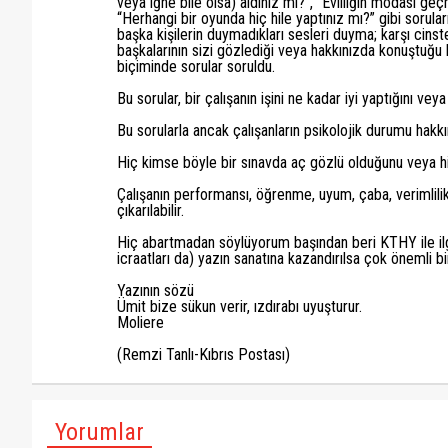
veya iğne bile olsa) aldınız mı?”, “Evliliğin modası 
“Herhangi bir oyunda hiç hile yaptınız mı?” gibi sorula
başka kişilerin duymadıkları sesleri duyma; karşı cinsten
başkalarının sizi gözlediği veya hakkınızda konuştuğu 
biçiminde sorular soruldu.
Bu sorular, bir çalışanın işini ne kadar iyi yaptığını v
Bu sorularla ancak çalışanların psikolojik durumu hakkın
Hiç kimse böyle bir sınavda aç gözlü olduğunu veya h
Çalışanın performansı, öğrenme, uyum, çaba, verimlilik,
çıkarılabilir.
Hiç abartmadan söylüyorum başından beri KTHY ile ilgi
icraatları da) yazın sanatına kazandırılsa çok önemli bi
Yazının sözü
Ümit bize sükun verir, ızdırabı uyuşturur.
Moliere
(Remzi Tanlı-Kıbrıs Postası)
Yorumlar