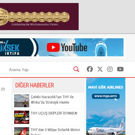
DİĞER HABERLER
3:23
Çelebi Havacılık'tan THY ile
Afrika'da Stratejik Hamle
THY UÇUŞ EKİPLERİ İSYANDA!
THY’den 3 Milyar Dolarlık Motor