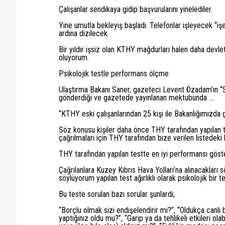
Çalışanlar sendikaya gidip başvurularını yinelediler.
Yine umutla bekleyiş başladı. Telefonlar işleyecek “işe
ardına dizilecek.
Bir yıldır işsiz olan KTHY mağdurları halen daha devlet
oluyorum.
Psikolojik testle performans ölçme
Ulaştırma Bakanı Saner, gazeteci Levent Özadam’ın “Sak
gönderdiği ve gazetede yayınlanan mektubunda ...
“KTHY eski çalışanlarından 25 kişi ile Bakanlığımızda
Söz konusu kişiler daha önce THY tarafından yapılan t
çağrılmaları için THY tarafından bize verilen listedeki ki
THY tarafından yapılan testte en iyi performansı göste
Çağrılanlara Kuzey Kıbrıs Hava Yolları’na alınacakları s
söylüyorum yapılan test ağırlıklı olarak psikolojik bir te
Bu teste sorulan bazı sorular şunlardı;
“Borçlu olmak sizi endişelendirir mi?”, “Oldukça canlı b
yaptığınız oldu mu?”, “Garip ya da tehlikeli etkileri ola