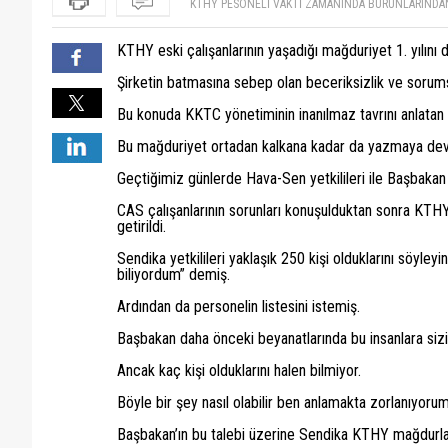
Ben de kthy mağduruyum sn.yorumcular!Bu kadar be
canım sizi!......
Hava sen denilen sendika varken bu insanları işe kim 
Ercan havalimanında grevi kimler yaptı ? Hak aramaks
soru belin altında agrı varmı.bu nedir be ama nasıl 
KTHY eski çalışanlarının yaşadığı mağduriyet 1. yılını 
turistlere ülkeyi rezil tanıttınız. Sayın yazar neden 
olamaz.ben anlamadı bu işi..
KTHY PERSONELİ NE YAPTIYSA KENDİ KENDİNE YAPT
eğitin. Nasıl eğitim veriyorsanız ?
ALDIĞI TALİMATLARLA HAREKET ETSİN HER ALLAHIN
KTHY PESONELİ VAKTİ ZAMANINDA BURUNLARINDAN 
Şirketin batmasına sebep olan beceriksizlik ve soru
DİYE.BU 400 KİŞİDE HİÇ Mİ AKIL YOK TEK AKILLI SE
HELE GN.MD.LÜK BİNASININ PERSONELİ BAŞINI KA
Bu konuda KKTC yönetiminin inanılmaz tavrını anlatan 
GİRNE`DEKİ VİLLASINDA VİSKİSİNİ YUDUMLASIN.AZ B
OLACAĞIM DEMELİ..ALLAH VERİYOR İŞTE...
Bu mağduriyet ortadan kalkana kadar da yazmaya d
Geçtiğimiz günlerde Hava-Sen yetkilileri ile Başbakan
CAS çalışanlarının sorunları konuşulduktan sonra KTH
getirildi.
Sendika yetkilileri yaklaşık 250 kişi olduklarını söyle
biliyordum” demiş.
Ardından da personelin listesini istemiş.
Başbakan daha önceki beyanatlarında bu insanlara sizi
Ancak kaç kişi olduklarını halen bilmiyor.
Böyle bir şey nasıl olabilir ben anlamakta zorlanıyoru
Başbakan’ın bu talebi üzerine Sendika KTHY mağdurlar