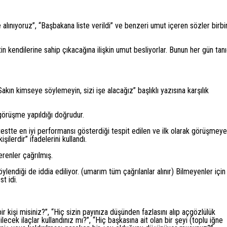
 alınıyoruz”, “Başbakana liste verildi” ve benzeri umut içeren sözler birbir
in kendilerine sahip çıkacağına ilişkin umut besliyorlar. Bunun her gün tanı
ın kimseye söylemeyin, sizi işe alacağız” başlıklı yazısına karşılık
 görüşme yapıldığı doğrudur.
estte en iyi performansı gösterdiği tespit edilen ve ilk olarak görüşmeye
şilerdir” ifadelerini kullandı.
renler çağrılmış.
öylendiği de iddia ediliyor. (umarım tüm çağrılanlar alınır) Bilmeyenler için
st idi.
ir kişi misiniz?”, “Hiç sizin payınıza düşünden fazlasını alıp açgözlülük
bilecek ilaçlar kullandınız mı?”, “Hiç başkasına ait olan bir şeyi (toplu iğne