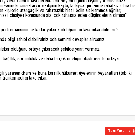
geçmiş veya kaldırılması gereken bir şey olduğunu düşünüyor musunuz?”,
rın yanında, cinsel arzu ve ilginin kaybı; kolayca gücenme rahatsız olma his
 kişilerle utangaçlık ve rahatsızlık hissi; belin alt kısmında ağrılar;
hissi; cinsiyet konusunda sizi çok rahatsız eden düşüncelerin olması” .
eya performansının ne kadar yüksek olduğunu ortaya çıkarabilir mi ?
da bilgi sahibi olabilirsiniz oda samimi cevaplar alırsanız.
ilekar olduğunu ortaya çıkaracak şekilde yanıt vermez.
 bağlılık, sorumluluk ve daha birçok niteliğin ölçülmesi ile ortaya
li yaşanan dram ve buna karşılık hükümet üyelerinin beyanatları (tabi ki
r trajikomedi ortaya çıkar.
Tüm Yorumlar (