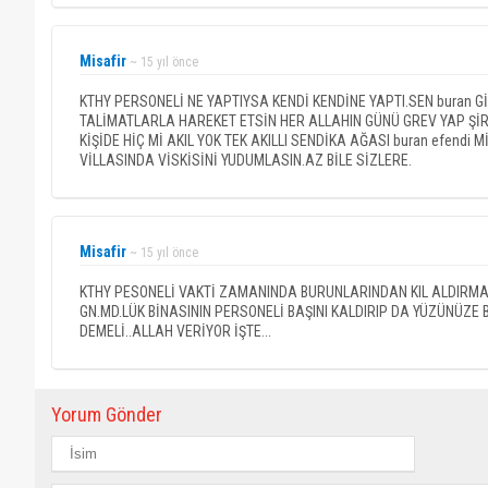
Misafir
~ 15 yıl önce
KTHY PERSONELİ NE YAPTIYSA KENDİ KENDİNE YAPTI.SEN buran G
TALİMATLARLA HAREKET ETSİN HER ALLAHIN GÜNÜ GREV YAP ŞİRK
KİŞİDE HİÇ Mİ AKIL YOK TEK AKILLI SENDİKA AĞASI buran efend
VİLLASINDA VİSKİSİNİ YUDUMLASIN.AZ BİLE SİZLERE.
Misafir
~ 15 yıl önce
KTHY PESONELİ VAKTİ ZAMANINDA BURUNLARINDAN KIL ALDIRMAZ
GN.MD.LÜK BİNASININ PERSONELİ BAŞINI KALDIRIP DA YÜZÜNÜZE
DEMELİ..ALLAH VERİYOR İŞTE...
Yorum Gönder