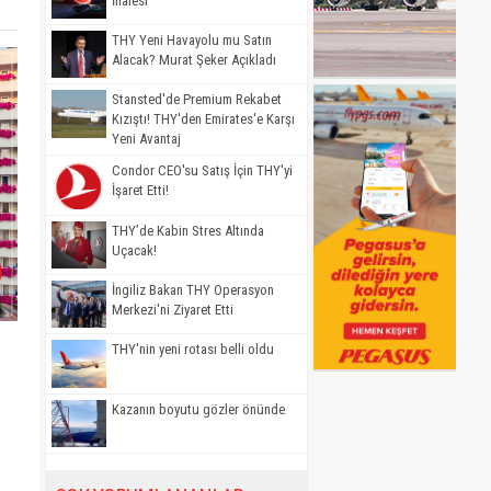
İhalesi
THY Yeni Havayolu mu Satın
Alacak? Murat Şeker Açıkladı
Stansted'de Premium Rekabet
Kızıştı! THY'den Emirates'e Karşı
Yeni Avantaj
Condor CEO'su Satış İçin THY'yi
İşaret Etti!
THY’de Kabin Stres Altında
Uçacak!
İngiliz Bakan THY Operasyon
Merkezi'ni Ziyaret Etti
THY'nin yeni rotası belli oldu
Kazanın boyutu gözler önünde