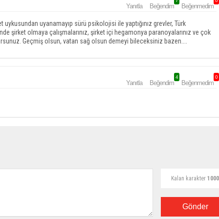
7
0
Yanıtla
Beğendim
Beğenmedim
let uykusundan uyanamayıp sürü psikolojisi ile yaptığınız grevler, Türk
içinde şirket olmaya çalışmalarınız, şirket içi hegamonya paranoyalarınız ve çok
rsunuz. Geçmiş olsun, vatan sağ olsun demeyi bileceksiniz bazen....
4
0
Yanıtla
Beğendim
Beğenmedim
Kalan karakter
1000
Gönder