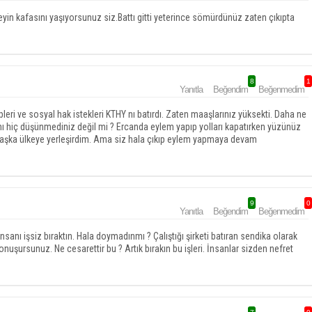
neyin kafasını yaşıyorsunuz siz.Battı gitti yeterince sömürdünüz zaten çıkıpta
8
1
Yanıtla
Beğendim
Beğenmedim
leri ve sosyal hak istekleri KTHY nı batırdı. Zaten maaşlarınız yüksekti. Daha ne
ını hiç düşünmediniz değil mi ? Ercanda eylem yapıp yolları kapatırken yüzünüz
 başka ülkeye yerleşirdim. Ama siz hala çıkıp eylem yapmaya devam
9
0
Yanıtla
Beğendim
Beğenmedim
sanı işsiz bıraktın. Hala doymadınmı ? Çalıştığı şirketi batıran sendika olarak
konuşursunuz. Ne cesarettir bu ? Artık bırakın bu işleri. İnsanlar sizden nefret