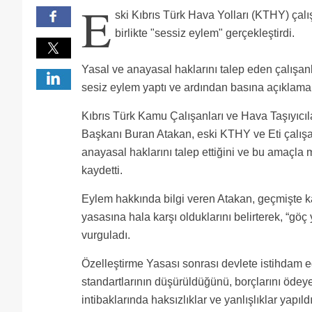
E
yapmaya devam ediyorsunuz.
sizden nefret ediyor.
yöneticilere yaptığınız takiyye, aldatmaca ve saygısız
Sn Atakan SIZ BATIRDINIZ KTHY
ski Kıbrıs Türk Hava Yolları (KTHY) çalış
çok güvendiğiniz/medet umduğunuz politikacılarınızı
Sendika olarak çıkıp eylem yapmaya utanmıyor musunu
eylem yap. KKTC sizden utanıyor sayın sendikacılar. 
Sen kalk koca şirketi ufacık bir zam alacağız diye b
birlikte "sessiz eylem" gerçekleştirdi.
konuşmaya hiç hakkı yoktur.
Yediklernize sayiniz bir bavul tasiyan isci 4000 tl ma
operasyonu
Bitti gitti kthy geri gelmez artık ne kadar çabalasa
çıkıpta konuşmanın bir anlamı yok artık bence..
Yasal ve anayasal haklarını talep eden çalışan
sesiz eylem yaptı ve ardından basına açıklama
Kıbrıs Türk Kamu Çalışanları ve Hava Taşıyıcı
Başkanı Buran Atakan, eski KTHY ve Eti çalışa
anayasal haklarını talep ettiğini ve bu amaçla m
kaydetti.
Eylem hakkında bilgi veren Atakan, geçmişte kar
yasasına hala karşı olduklarını belirterek, “göç y
vurguladı.
Özelleştirme Yasası sonrası devlete istihdam ed
standartlarının düşürüldüğünü, borçlarını ödey
intibaklarında haksızlıklar ve yanlışlıklar yapıl