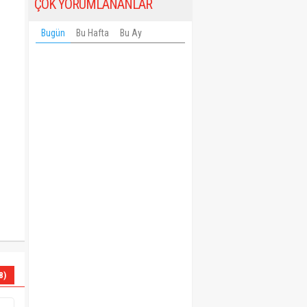
ÇOK YORUMLANANLAR
Bugün
Bu Hafta
Bu Ay
8)