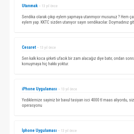
Utanmak
~ 13 yıl önce
Sendika olarak çıkıp eylem yapmaya utanmıyor musunuz ? Hem çalışm
eylem yap. KKTC sizden utanıyor sayın sendikacılar. Doymadınız gitt
Cesaret
~ 13 yıl önce
Sen kalk koca şirketi ufacık bir zam alacağız diye batır, ondan sonr
konuşmaya hiç hakkı yoktur.
iPhone Uygulaması
~ 13 yıl önce
Yediklernize sayiniz bir bavul tasiyan isci 4000 tl maas aliyordu, siz
operasyonu
İphone Uygulaması
~ 13 yıl önce