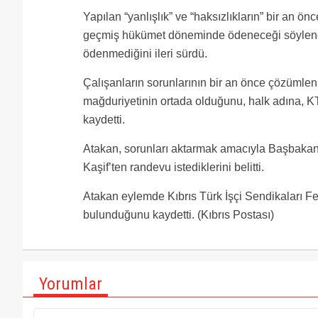
Yapılan “yanlışlık” ve “haksızlıkların” bir an ön
geçmiş hükümet döneminde ödeneceği söylenen İ
ödenmediğini ileri sürdü.
Çalışanların sorunlarının bir an önce çözümlenm
mağduriyetinin ortada olduğunu, halk adına, KT
kaydetti.
Atakan, sorunları aktarmak amacıyla Başbakan
Kaşif’ten randevu istediklerini belitti.
Atakan eylemde Kıbrıs Türk İşçi Sendikaları F
bulunduğunu kaydetti. (Kıbrıs Postası)
Yorumlar