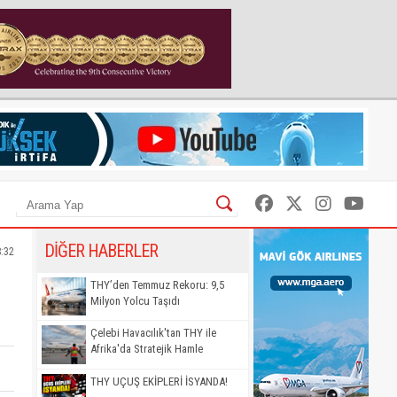
DİĞER HABERLER
8:32
THY’den Temmuz Rekoru: 9,5
Milyon Yolcu Taşıdı
Çelebi Havacılık'tan THY ile
Afrika'da Stratejik Hamle
THY UÇUŞ EKİPLERİ İSYANDA!