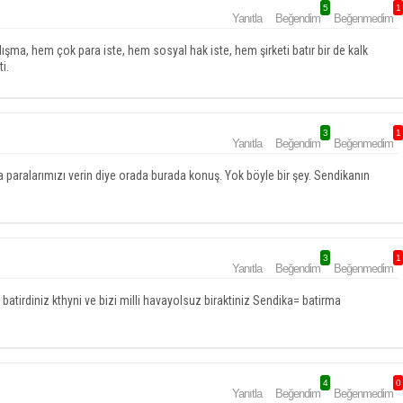
5
1
Yanıtla
Beğendim
Beğenmedim
a, hem çok para iste, hem sosyal hak iste, hem şirketi batır bir de kalk
i.
3
1
Yanıtla
Beğendim
Beğenmedim
a paralarımızı verin diye orada burada konuş. Yok böyle bir şey. Sendikanın
3
1
Yanıtla
Beğendim
Beğenmedim
 batirdiniz kthyni ve bizi milli havayolsuz biraktiniz Sendika= batirma
4
0
Yanıtla
Beğendim
Beğenmedim