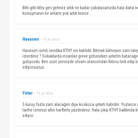
Bitti gitti kthy geri gelmez artık ne kadar çabalasanızda hala daha 
konuşmanın bir anlamı yok artık bence..
Havasen
~ 13 yıl önce
Havasen isimli sendika KTHY nın katilidir. Bitmek bilmeyen zam talep
isterdiniz ? Sokaklarda insanları greve götürürken şirketin batacağ
gülüyordu. Ben sizin yerinizde olsam utancımdan Kıbrısı terk edip
ediyorsunuz.
Yeter
~ 13 yıl önce
5 kuruş fazla zam alacağım diye koskoca şirketi batırdın. Yüzlerce in
tarihe isminizi altın harflerle yazdırdınız. Hala çıkıp KTHY hakkında 
ediyor.