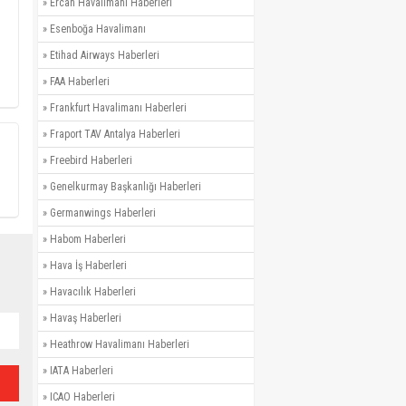
»
Ercan Havalimanı Haberleri
»
Esenboğa Havalimanı
»
Etihad Airways Haberleri
»
FAA Haberleri
»
Frankfurt Havalimanı Haberleri
»
Fraport TAV Antalya Haberleri
»
Freebird Haberleri
»
Genelkurmay Başkanlığı Haberleri
»
Germanwings Haberleri
»
Habom Haberleri
»
Hava İş Haberleri
»
Havacılık Haberleri
»
Havaş Haberleri
»
Heathrow Havalimanı Haberleri
»
IATA Haberleri
»
ICAO Haberleri