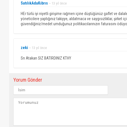
SatılıkAdaKıbrıs
~ 13 yıl önce
HEr türlü iyi niyetli girişime rağmen içine düştüğünüz gaflet ve dala
yöneticilere yaptığınız takiyye, aldatmaca ve saygısızlıklar, şirket 
güvendiğiniz/medet umduğunuz politikacılarınızın faturasını ödüyo
zeki
~ 13 yıl önce
Sn Atakan SIZ BATIRDINIZ KTHY
Yorum Gönder