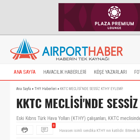
ANA SAYFA
HAVACILIK HABERLERİ
KÖŞE YAZARLARI
FO
Ana Sayfa
»
THY Haberleri
»
KKTC MECLİSİ'NDE SESSİZ KTHY EYLEMİ!
KKTC MECLİSİ'NDE SESSİZ
Eski Kıbrıs Türk Hava Yolları (KTHY) çalışanları, KKTC meclisind
Havasen isimli sendika KTHY nın katilidir. Bitmek bi
8
Daha ne isterdiniz ? Sokaklarda insanları greve götü
5 kuruş fazla zam alacağım diye koskoca şirketi batır
kapatırken yüzünüz gülüyordu. Ben sizin yerinizde o
olarak tarihe isminizi altın harflerle yazdırdınız. Ha
HEr türlü iyi niyetli girişime rağmen içine düştüğünü