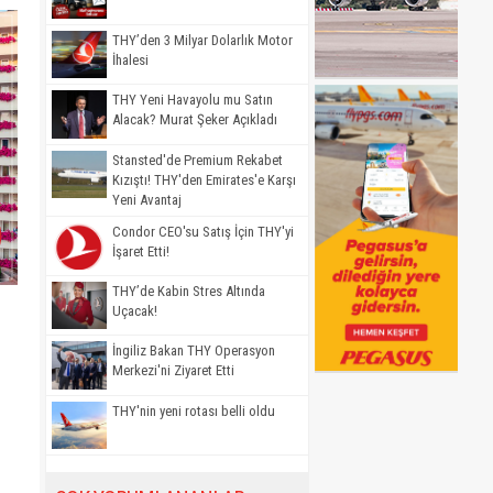
THY’den 3 Milyar Dolarlık Motor
İhalesi
THY Yeni Havayolu mu Satın
Alacak? Murat Şeker Açıkladı
Stansted'de Premium Rekabet
Kızıştı! THY'den Emirates'e Karşı
Yeni Avantaj
Condor CEO'su Satış İçin THY'yi
İşaret Etti!
THY’de Kabin Stres Altında
Uçacak!
İngiliz Bakan THY Operasyon
Merkezi'ni Ziyaret Etti
THY'nin yeni rotası belli oldu