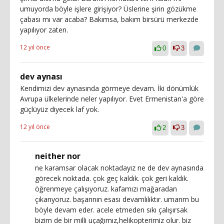
umuyorda böyle işlere girişiyor? Üslerine şirin gözükme
çabası mı var acaba? Bakımsa, bakım birsürü merkezde
yapılıyor zaten.
12 yıl önce
0
3
dev aynası
Kendimizi dev aynasında görmeye devam. İki dönümlük
Avrupa ülkelerinde neler yapılıyor. Evet Ermenistan'a göre
güçlüyüz diyecek laf yok.
12 yıl önce
2
3
neither nor
ne karamsar olacak noktadayız ne de dev aynasında
görecek noktada. çok geç kaldık. çok geri kaldık.
öğrenmeye çalışıyoruz. kafamızı mağaradan
çıkarıyoruz. başarının esası devamlılıktır. umarım bu
böyle devam eder. acele etmeden sıkı çalışırsak
bizim de bir milli uçağımız,helikopterimiz olur. biz