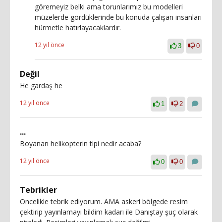
göremeyiz belki ama torunlarımız bu modelleri
müzelerde gördüklerinde bu konuda çalışan insanları
hürmetle hatırlayacaklardır.
12 yıl önce
3
0
Değil
He gardaş he
12 yıl önce
1
2
...
Boyanan helikopterin tipi nedir acaba?
12 yıl önce
0
0
Tebrikler
Öncelikle tebrik ediyorum. AMA askeri bölgede resim
çektirip yayınlamayı bildim kadarı ile Danıştay şuç olarak