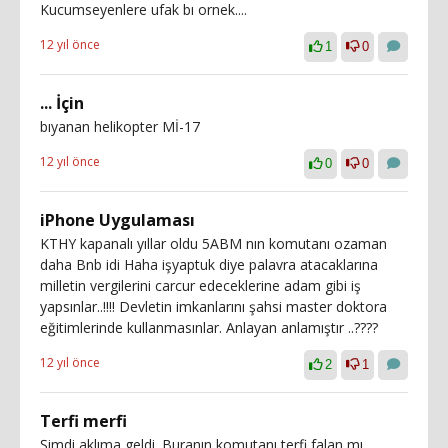
Kucumseyenlere ufak bı ornek....
12 yıl önce
1
0
... İçin
bıyanan helikopter Mİ-17
12 yıl önce
0
0
iPhone Uygulaması
KTHY kapanalı yıllar oldu 5ABM nın komutanı ozaman
daha Bnb idi Haha işyaptuk diye palavra atacaklarına
milletin vergilerini carcur edeceklerine adam gibi iş
yapsınlar..!!!! Devletin imkanlarını şahsi master doktora
eğitimlerinde kullanmasınlar. Anlayan anlamıştır ..????
12 yıl önce
2
1
Terfi merfi
Şimdi aklıma geldi. Buranın komutanı terfi falan mı