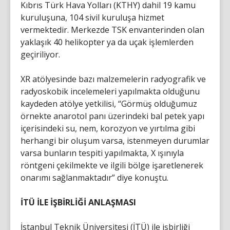
Kıbrıs Türk Hava Yolları (KTHY) dahil 19 kamu
kuruluşuna, 104 sivil kuruluşa hizmet
vermektedir. Merkezde TSK envanterinden olan
yaklaşık 40 helikopter ya da uçak işlemlerden
geçiriliyor.
XR atölyesinde bazı malzemelerin radyografik ve
radyoskobik incelemeleri yapılmakta olduğunu
kaydeden atölye yetkilisi, “Görmüş olduğumuz
örnekte anarotol panı üzerindeki bal petek yapı
içerisindeki su, nem, korozyon ve yırtılma gibi
herhangi bir oluşum varsa, istenmeyen durumlar
varsa bunların tespiti yapılmakta, X ışınıyla
röntgeni çekilmekte ve ilgili bölge işaretlenerek
onarımı sağlanmaktadır” diye konuştu.
İTÜ İLE İŞBİRLİĞİ ANLAŞMASI
İstanbul Teknik Üniversitesi (İTÜ) ile işbirliği