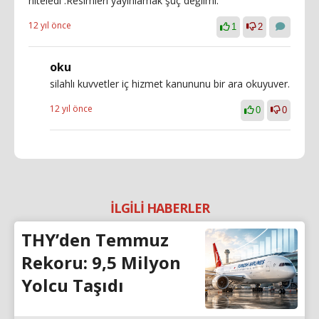
niteledi .Resimleri yayınlamak şuç değilmi.
12 yıl önce
1
2
oku
silahlı kuvvetler iç hizmet kanununu bir ara okuyuver.
12 yıl önce
0
0
İLGİLİ HABERLER
THY’den Temmuz
Rekoru: 9,5 Milyon
Yolcu Taşıdı