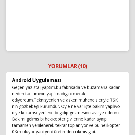
YORUMLAR (10)
Android Uygulaması
Geçen yaz staj yaptım.bu fabrikada ve buzamana kadar
neden tanıtımının yapılmadıgını merak
edıyordum.Teknısyenlerı ve askerı muhendıslerıyle TSK
nın gözbebegi kurumdur. Oyle ne var işte bakım yapılıyo
dıye kucumseyenlerın bı gıdıp gezmesını tavsıye ederım.
Bakımı gelmıs bı hekıkopter çivilerine kadar ayırıp
tamamen yenılenerek tekrar toplanıyor ve bu helıkopter
0Km oluyor yani yeni üretimden cıkmıs gibi.