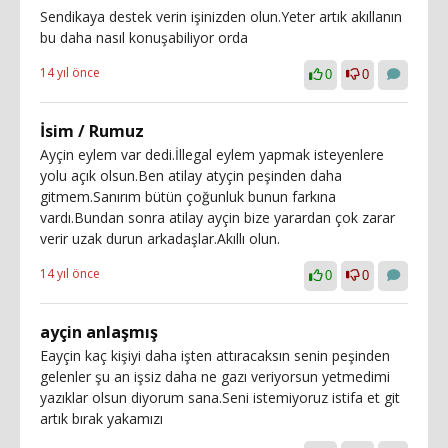
Sendikaya destek verin işinizden olun.Yeter artık akıllanın
bu daha nasıl konuşabiliyor orda
14 yıl önce
0
0
İsim / Rumuz
Ayçin eylem var dedi.İllegal eylem yapmak isteyenlere
yolu açık olsun.Ben atilay atyçin peşinden daha
gitmem.Sanırım bütün çoğunluk bunun farkına
vardı.Bundan sonra atilay ayçin bize yarardan çok zarar
verir uzak durun arkadaşlar.Akıllı olun.
14 yıl önce
0
0
ayçin anlaşmış
Eayçin kaç kişiyi daha işten attıracaksın senin peşinden
gelenler şu an işsiz daha ne gazı veriyorsun yetmedimi
yazıklar olsun diyorum sana.Seni istemiyoruz istifa et git
artık bırak yakamızı