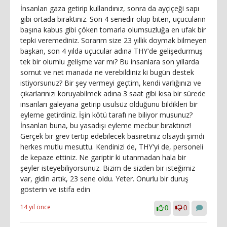
İnsanları gaza getirip kullandınız, sonra da ayçiçeği sapı
gibi ortada bıraktınız. Son 4 senedir olup biten, uçucuların
başına kabus gibi çöken tomarla olumsuzluğa en ufak bir
tepki veremediniz. Sorarım size 23 yıllık doymak bilmeyen
başkan, son 4 yılda uçucular adına THY'de gelişedurmuş
tek bir olumlu gelişme var mı? Bu insanlara son yıllarda
somut ve net manada ne verebildiniz ki bugün destek
istiyorsunuz? Bir şey vermeyi geçtim, kendi varlığınızı ve
çıkarlarınızı koruyabilmek adına 3 saat gibi kısa bir sürede
insanları galeyana getirip usulsüz olduğunu bildikleri bir
eyleme getirdiniz. İşin kötü tarafı ne biliyor musunuz?
İnsanları buna, bu yasadışı eyleme mecbur bıraktınız!
Gerçek bir grev tertip edebilecek basiretiniz olsaydı şimdi
herkes mutlu mesuttu. Kendinizi de, THY'yi de, personeli
de kepaze ettiniz. Ne gariptir ki utanmadan hala bir
şeyler isteyebiliyorsunuz. Bizim de sizden bir isteğimiz
var, gidin artık, 23 sene oldu. Yeter. Onurlu bir duruş
gösterin ve istifa edin
14 yıl önce
0
0