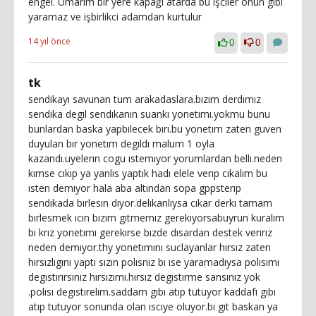
engel. Umarım bir yere kapağı atarda bu işciler onun gibi
yaramaz ve işbirlikci adamdan kurtulur
14 yıl önce
0
0
tk
sendikayı savunan tum arakadaslara.bızım derdımız
sendıka degıl sendıkanın suankı yonetımı.yokmu bunu
bunlardan baska yapbılecek bırı.bu yonetım zaten guven
duyulan bır yonetım degıldı malum 1 oyla
kazandı.uyelerın cogu ıstemıyor yorumlardan bellı.neden
kımse cıkıp ya yanlıs yaptık hadı elele verıp cıkalım bu
ısten demıyor hala aba altından sopa gppsterıp
sendıkada bırlesın dıyor.delıkanlıysa cıkar derkı tamam
bırlesmek ıcın bızım gıtmemız gerekıyorsabuyrun kuralım
bı krız yonetımı gerekırse bızde dısardan destek verırız
neden demıyor.thy yonetımını suclayanlar hırsız zaten
hırsızlıgını yaptı sızın polısnız bı ıse yaramadıysa polısımı
degıstırırsınız hırsızımı.hırsız degıstırme sansınız yok
.polısı degıstırelım.saddam gıbı atıp tutuyor kaddafı gıbı
atıp tutuyor sonunda olan ıscıye oluyor.bı gıt baskan ya