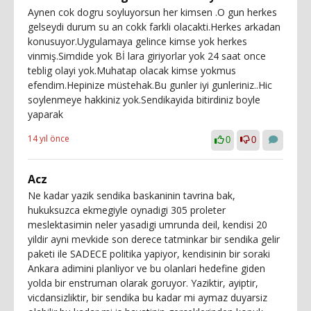
Aynen cok dogru soyluyorsun her kimsen .O gun herkes
gelseydi durum su an cokk farkli olacakti.Herkes arkadan
konusuyor.Uygulamaya gelince kimse yok herkes
vinmiş.Simdide yok Bİ lara giriyorlar yok 24 saat once
teblig olayi yok.Muhatap olacak kimse yokmus
efendim.Hepinize müstehak.Bu gunler iyi gunleriniz..Hic
soylenmeye hakkiniz yok.Sendikayida bitirdiniz boyle
yaparak
14 yıl önce
0
0
Acz
Ne kadar yazik sendika baskaninin tavrina bak,
hukuksuzca ekmegiyle oynadigi 305 proleter
meslektasimin neler yasadigi umrunda deil, kendisi 20
yildir ayni mevkide son derece tatminkar bir sendika gelir
paketi ile SADECE politika yapiyor, kendisinin bir soraki
Ankara adimini planliyor ve bu olanlari hedefine giden
yolda bir enstruman olarak goruyor. Yaziktir, ayiptir,
vicdansizliktir, bir sendika bu kadar mi aymaz duyarsiz