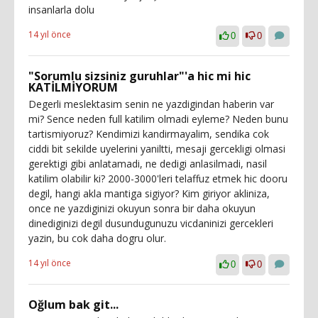
insanlarla dolu
14 yıl önce
0
0
"Sorumlu sizsiniz guruhlar"'a hic mi hic
KATİLMİYORUM
Degerli meslektasim senin ne yazdigindan haberin var
mi? Sence neden full katilim olmadi eyleme? Neden bunu
tartismiyoruz? Kendimizi kandirmayalim, sendika cok
ciddi bit sekilde uyelerini yaniltti, mesaji gercekligi olmasi
gerektigi gibi anlatamadi, ne dedigi anlasilmadi, nasil
katilim olabilir ki? 2000-3000'leri telaffuz etmek hic dooru
degil, hangi akla mantiga sigiyor? Kim giriyor akliniza,
once ne yazdiginizi okuyun sonra bir daha okuyun
dinediginizi degil dusundugunuzu vicdaninizi gercekleri
yazin, bu cok daha dogru olur.
14 yıl önce
0
0
Oğlum bak git...