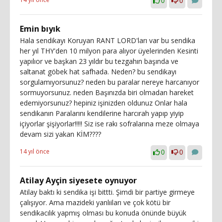
0
0
Emin bıyık
Hala sendikayı Koruyan RANT LORD'ları var bu sendika
her yıl THY'den 10 milyon para alıyor üyelerinden Kesinti
yapılıor ve başkan 23 yıldır bu tezgahın başında ve
saltanat göbek hat safhada. Neden? bu sendikayı
sorgulamıyorsunuz? neden bu paralar nereye harcanıyor
sormuyorsunuz. neden Başınızda biri olmadan hareket
edemiyorsunuz? hepiniz işinizden oldunuz Onlar hala
sendikanın Paralarını kendilerine harcırah yapıp yiyip
içiyorlar şişiyorlar!!!!! Siz ise rakı sofralarına meze olmaya
devam sizi yakan KİM????
14 yıl önce
0
0
Atilay Ayçin siyesete oynuyor
Atilay baktı ki sendika işi bittti. Şimdi bir partiye girmeye
çalışıyor. Ama mazideki yanlıiları ve çok kötü bir
sendikacılık yapmış olması bu konuda önünde büyük