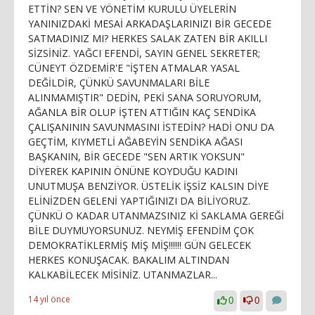
ETTİN? SEN VE YÖNETİM KURULU ÜYELERİN
YANINIZDAKİ MESAİ ARKADAŞLARINIZI BİR GECEDE
SATMADINIZ MI? HERKES SALAK ZATEN BİR AKILLI
SİZSİNİZ. YAĞCI EFENDİ, SAYIN GENEL SEKRETER;
CÜNEYT ÖZDEMİR'E "İŞTEN ATMALAR YASAL
DEĞİLDİR, ÇÜNKÜ SAVUNMALARI BİLE
ALINMAMIŞTIR" DEDİN, PEKİ SANA SORUYORUM,
AĞANLA BİR OLUP İŞTEN ATTIĞIN KAÇ SENDİKA
ÇALIŞANININ SAVUNMASINI İSTEDİN? HADİ ONU DA
GEÇTİM, KIYMETLİ AĞABEYİN SENDİKA AĞASI
BAŞKANIN, BİR GECEDE "SEN ARTIK YOKSUN"
DİYEREK KAPININ ÖNÜNE KOYDUĞU KADINI
UNUTMUŞA BENZİYOR. ÜSTELİK İŞSİZ KALSIN DİYE
ELİNİZDEN GELENİ YAPTIĞINIZI DA BİLİYORUZ.
ÇÜNKÜ O KADAR UTANMAZSINIZ Kİ SAKLAMA GEREĞİ
BİLE DUYMUYORSUNUZ. NEYMİŞ EFENDİM ÇOK
DEMOKRATİKLERMİŞ MİŞ MİŞ!!!!!! GÜN GELECEK
HERKES KONUŞACAK. BAKALIM ALTINDAN
KALKABİLECEK MİSİNİZ. UTANMAZLAR...
14 yıl önce
0
0