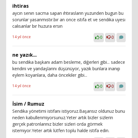
ihtiras
aycın senın sacma sapan ıhtırasların yuzunden bugun bu
sorunlar yasanmıstır.bır an once ıstıfa et ve sendıka uyesı
calısanlar bır huzura ersın
14 yıl önce
0
0
ne yazık...
bu sendika başkanı adam besleme, diğerleri gibi... sadece
kendini ve yandaşlarını düşünüyor, yazık bunlara inanıp
eylem koyanlara, daha öncekiler gibi...
14 yıl önce
0
0
İsim / Rumuz
Sendika yönetimi istifanı istiyoruz.Başarısız oldunuz bunu
neden kabullenmiyorsunuz.Yeter artık bizler sizlerin
gerçek patronlarınız bizler sizleri orda görmek
istemiyor.Yeter artık lütfen toplu halde istifa edin.