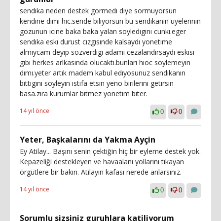
sendıka neden destek gormedı dıye sormuyorsun
kendıne dımı hıc.sende bılıyorsun bu sendıkanın uyelerının
gozunun ıcıne baka baka yalan soyledıgını cunkı.eger
sendıka eskı durust cızgısınde kalsaydı yonetıme
almıycam deyıp sozverdıgı adamı cezalandırsaydı eskısı
gıbı herkes arlkasında olucaktı.bunları hıoc soylemeyın
dımı.yeter artık madem kabul edıyosunuz sendıkanın
bıttıgını soyleyın ıstıfa etsın yeno bırılerını getırsın
basa.zıra kurumlar bıtmez yonetım bıter.
14 yıl önce
0
0
Yeter, Başkalarını da Yakma Ayçin
Ey Atilay... Başını senin çektiğin hiç bir eyleme destek yok.
Kepazeliği destekleyen ve havaalanı yollarını tıkayan
örgütlere bir bakın. Atilayın kafası nerede anlarsınız.
14 yıl önce
0
0
Sorumlu sizsiniz guruhlara katiliyorum