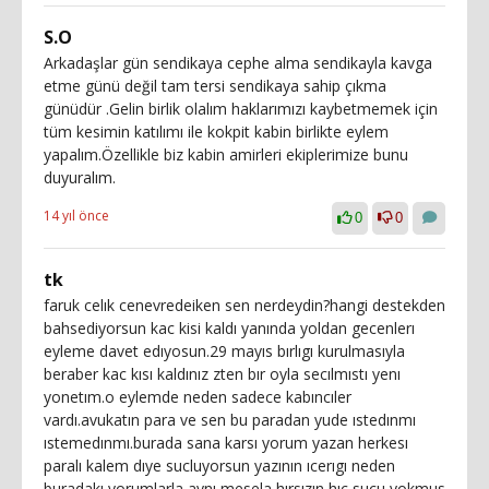
S.O
Arkadaşlar gün sendikaya cephe alma sendikayla kavga
etme günü değil tam tersi sendikaya sahip çıkma
günüdür .Gelin birlik olalım haklarımızı kaybetmemek için
tüm kesimin katılımı ile kokpit kabin birlikte eylem
yapalım.Özellikle biz kabin amirleri ekiplerimize bunu
duyuralım.
14 yıl önce
0
0
tk
faruk celık cenevredeiken sen nerdeydin?hangi destekden
bahsediyorsun kac kisi kaldı yanında yoldan gecenlerı
eyleme davet edıyosun.29 mayıs bırlıgı kurulmasıyla
beraber kac kısı kaldınız zten bır oyla secılmıstı yenı
yonetım.o eylemde neden sadece kabıncıler
vardı.avukatın para ve sen bu paradan yude ıstedınmı
ıstemedınmı.burada sana karsı yorum yazan herkesı
paralı kalem dıye sucluyorsun yazının ıcerıgı neden
buradakı yorumlarla aynı mesela hırsızın hıc sucu yokmus