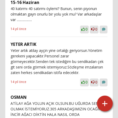
15-16 Haziran
40 katırmı 40 satırmı öylemi? Bunun, senin piyonun
olmaktan gayrı onurlu bir yolu yok mu? Var arkadaşlar
var ...................
14 yıl önce
0
0
YETER ARTIK
Yeter artık atilay ayçin yine ortalığı geriyorsun.Yönetim
gerekeni yapacaktır.Personel zarar
görmeyecektir.Senden tek istediğim bu sendikadan çek
git seni orda görmek istemiyoruz.Sözleşme imzalansın
zaten herkes sendikadan istifa edecektir.
14 yıl önce
0
0
OSMAN
ATİLAY AĞA YOLUN AÇIK OLSUN.BU UĞURDA SENLE
OLMAK İSTEMİYORUZ.305 ARKADAŞIMIZIN OCAĞINA
İNCİR AĞACI DİKTİN HALA NASIL ORDA