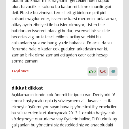
olabilir bu kadar mi is hayatinin gerceklerinden kopuk
olur, havacilik is kolunu bu kadar mi bilmez inanilir gibi
deil. Ebette bu zihniyet temsil ettigi binlerce piril piril
calsani magdur eder, isverene karsi meramini anlatamaz,
atilay aycin zihniyeti ile bu isler olmuyor, tisten tise
hatirlarsan isvereni olacagi budur, evrensel bir sekilde
beceriksizligi artik tescil edilmis acilay ve ekibi biz
calisanlarin yuzune hangi yuzle bakacak. En acisi da su
forumda hala o kadar cok gudulen arkadasim var ki,
zaman birlik olma zamani atilaydan catir catir hesap
sorma zamani
14 yıl önce
0
0
dikkat dikkat
Açıklamanın icinde cok önemli bir ipucu var .Deniyorki ''6
sonra başlıyacak toplu iş sözleşmemiz'' ...kısacası istifa
etmeyi düşünmüyor sayın hava iş yönetimi thy emekcileri
bu sülüklerden kurtulamıyacak.2013 1 ocakta başlıyacak
sözleşmeye otururlarsa vay üyelerin haline,THY teknik aş
çalışanları bu yönetimi siz desteklediniz ve anadoludaki