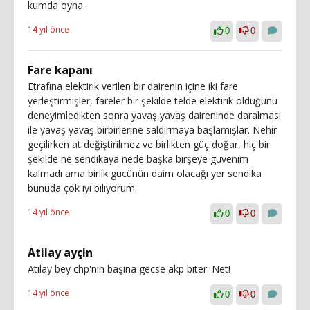
kumda oyna.
14 yıl önce
0
0
Fare kapanı
Etrafına elektirik verilen bir dairenin içine iki fare
yerleştirmişler, fareler bir şekilde telde elektirik olduğunu
deneyimledikten sonra yavaş yavaş daireninde daralması
ile yavaş yavaş birbirlerine saldırmaya başlamışlar. Nehir
geçilirken at değiştirilmez ve birlikten güç doğar, hiç bir
şekilde ne sendikaya nede başka birşeye güvenim
kalmadı ama birlik gücünün daim olacağı yer sendika
bunuda çok iyi biliyorum.
14 yıl önce
0
0
Atilay ayçin
Atilay bey chp'nin başina gecse akp biter. Net!
14 yıl önce
0
0