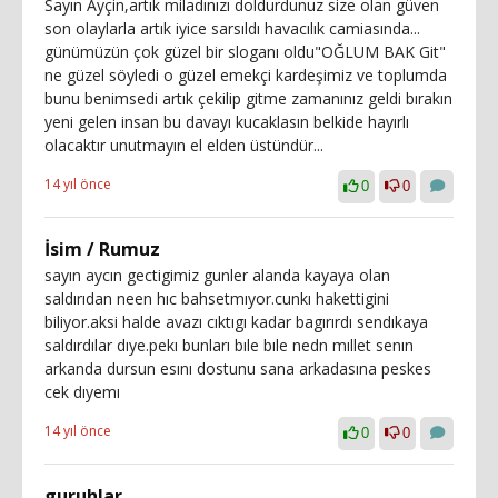
Sayın Ayçin,artık miladınızı doldurdunuz size olan güven
son olaylarla artık iyice sarsıldı havacılık camiasında...
günümüzün çok güzel bir sloganı oldu"OĞLUM BAK Git"
ne güzel söyledi o güzel emekçi kardeşimiz ve toplumda
bunu benimsedi artık çekilip gitme zamanınız geldi bırakın
yeni gelen insan bu davayı kucaklasın belkide hayırlı
olacaktır unutmayın el elden üstündür...
14 yıl önce
0
0
İsim / Rumuz
sayın aycın gectigimiz gunler alanda kayaya olan
saldırıdan neen hıc bahsetmıyor.cunkı hakettigini
biliyor.aksi halde avazı cıktıgı kadar bagırırdı sendıkaya
saldırdılar dıye.pekı bunları bıle bıle nedn mıllet senın
arkanda dursun esını dostunu sana arkadasına peskes
cek dıyemı
14 yıl önce
0
0
guruhlar