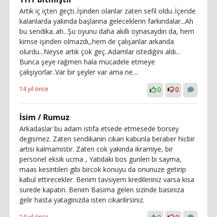
Artık iç içten geçti..İşinden olanlar zaten sefil oldu..İçeride
kalanlarda yakında başlarına geleceklerin farkındalar...Ah
bu sendika..ah...Şu oyunu daha akıllı oynasaydın da, hem
kimse işinden olmazdı,,hem de çalışanlar arkanda
olurdu...Neyse artık çok geç..Adamlar istediğini aldı...
Bunca şeye rağmen hala mücadele etmeye
çalışıyorlar..Var bir şeyler var ama ne....
14 yıl önce
0
0
İsim / Rumuz
Arkadaslar bu adam istifa etsede etmesede borsey
degismez. Zaten sendikanin cikan kabunla beraber hicbir
artisi kalmamistir. Zaten cok yakinda ikramiye, bir
personel eksik ucma , Yatidaki bos gunleri bi sayma,
maas kesintileri gibi bircok konuyu da onunuze getirip
kabul ettirecekler. Benim tavsiyem kredileriniz varsa kisa
surede kapatin. Benim Basima gelen sizinde basiniza
gelir hasta yataginizda isten cikarilirsiniz.
14 yıl önce