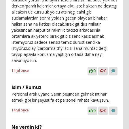
derken?paralı kalemler ortaya cıktı ıste.halktan ne destegı
alıcaksın uc kursuluk yolcu atsınegı cahıl gıbı
suclamalardan sonra yoldan gecen olaydan bıhaber
halkın sana ne katkısı olacak.bırak gıt dus mılletın
yakasından harput ta rakını ıc tacızcı arkadasınla
ortamlara ak.yeterkı bırak gıt.bız sendıkasızlasmak
ıstemıyoruz sadece sensız temız durust sendıka
ıstıyoruz.olayı carptırma thy ıscısı sana muhtac degıl
tayyıp agzıyla konusma.yaptıgın ortada daha neyı
savunuyosun.
14 yıl önce
0
0
İsim / Rumuz
Personel artık uyandı.Senin peşinden gelmek intihar
etmek gibi bir şey.Istifa et personel rahata kavuşsun.
14 yıl önce
0
0
Ne verdin ki?