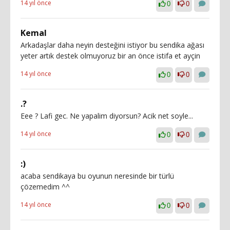
14 yıl önce
0
0
Kemal
Arkadaşlar daha neyin desteğini istiyor bu sendika ağası
yeter artık destek olmuyoruz bir an önce istifa et ayçin
14 yıl önce
0
0
.?
Eee ? Lafi gec. Ne yapalim diyorsun? Acik net soyle...
14 yıl önce
0
0
:)
acaba sendikaya bu oyunun neresinde bir türlü
çözemedim ^^
14 yıl önce
0
0