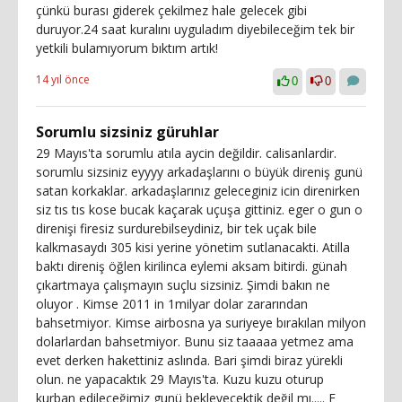
çünkü burası giderek çekilmez hale gelecek gibi
duruyor.24 saat kuralını uyguladım diyebileceğim tek bir
yetkili bulamıyorum bıktım artık!
14 yıl önce
0
0
Sorumlu sizsiniz güruhlar
29 Mayıs'ta sorumlu atıla aycin değildir. calisanlardir.
sorumlu sizsiniz eyyyy arkadaşlarını o büyük direniş gunü
satan korkaklar. arkadaşlarınız geleceginiz icin direnirken
siz tıs tıs kose bucak kaçarak uçuşa gittiniz. eger o gun o
direnişi firesiz surdurebilseydiniz, bir tek uçak bile
kalkmasaydı 305 kisi yerine yönetim sutlanacakti. Atilla
baktı direniş öğlen kirilinca eylemi aksam bitirdi. günah
çıkartmaya çalışmayın suçlu sizsiniz. Şimdi bakın ne
oluyor . Kimse 2011 in 1milyar dolar zararından
bahsetmiyor. Kimse airbosna ya suriyeye bırakılan milyon
dolarlardan bahsetmiyor. Bunu siz taaaaa yetmez ama
evet derken hakettiniz aslında. Bari şimdi biraz yürekli
olun. ne yapacaktık 29 Mayıs'ta. Kuzu kuzu oturup
kurban edileceğimiz gunü bekleyecektik değil mı..... E