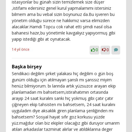
istasyonlar bu günah sizin temizlemek size düşer
,istifamı edersiniz genel kurul yapmalarnımı istersiniz
bilmem ama bu vebal sizin boynunuz da.Bu işveren bu
yönetim olduğu sürece ne hakkımız varsa elimizden
alacaklar.Hamdi Topcu cok rahat etti şimdi nasıl olsa
bahanesi hazır,bu yönetimle kavgalıyız yapıyormuş gibi
yapıp istediği gibi at oynatacak.
14 yıl önce
0
0
Başka birşey
Sendikacı değilim şirket yalakası hiç değilim o gün boş
gunüm olduğu için atılmayan şanslı mı şanssız miyim
henüz bilmiyorum. bı larında artık yüzsuzce arayan ekip
planlamadan mı bahsetsem,istirahatımın ortasında
arayıp 24 saat kuralını sanki hiç yokmuş gibi çatır çatır
çiğneyen ekip tahsisten mı bahsetsem, 24 saat kuralını
uyguladım diye aksaklık giren planlama şenliğinden mı
bahsetsem? Sosyal hayat sıfır goz korkusu yüzde
yüz.mağdur olan biz ekipler olacağız gibi duruyor umarım
atılan arkadaslar tazminat alırlar ve atıldıklarına deger