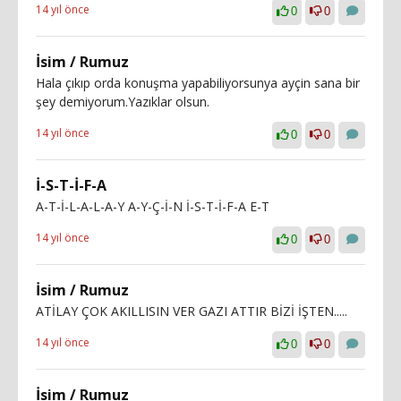
14 yıl önce
0
0
İsim / Rumuz
Hala çıkıp orda konuşma yapabiliyorsunya ayçin sana bir
şey demiyorum.Yazıklar olsun.
14 yıl önce
0
0
İ-S-T-İ-F-A
A-T-İ-L-A-L-A-Y A-Y-Ç-İ-N İ-S-T-İ-F-A E-T
14 yıl önce
0
0
İsim / Rumuz
ATİLAY ÇOK AKILLISIN VER GAZI ATTIR BİZİ İŞTEN.....
14 yıl önce
0
0
İsim / Rumuz