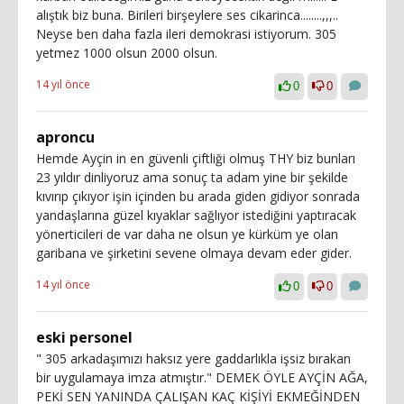
alıştık biz buna. Birileri birşeylere ses cikarinca........,,,..
Neyse ben daha fazla ileri demokrasi istiyorum. 305
yetmez 1000 olsun 2000 olsun.
14 yıl önce
0
0
aproncu
Hemde Ayçin in en güvenli çiftliği olmuş THY biz bunları
23 yıldır dinliyoruz ama sonuç ta adam yine bir şekilde
kıvırıp çıkıyor işin içinden bu arada giden gidiyor sonrada
yandaşlarına güzel kıyaklar sağlıyor istediğini yaptıracak
yönerticileri de var daha ne olsun ye kürküm ye olan
garibana ve şirketini sevene olmaya devam eder gider.
14 yıl önce
0
0
eski personel
" 305 arkadaşımızı haksız yere gaddarlıkla işsiz bırakan
bir uygulamaya imza atmıştır." DEMEK ÖYLE AYÇİN AĞA,
PEKİ SEN YANINDA ÇALIŞAN KAÇ KİŞİYİ EKMEĞİNDEN