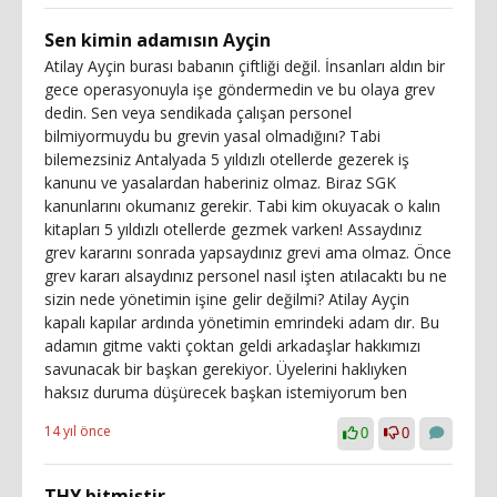
Sen kimin adamısın Ayçin
Atilay Ayçin burası babanın çiftliği değil. İnsanları aldın bir
gece operasyonuyla işe göndermedin ve bu olaya grev
dedin. Sen veya sendikada çalışan personel
bilmiyormuydu bu grevin yasal olmadığını? Tabi
bilemezsiniz Antalyada 5 yıldızlı otellerde gezerek iş
kanunu ve yasalardan haberiniz olmaz. Biraz SGK
kanunlarını okumanız gerekir. Tabi kim okuyacak o kalın
kitapları 5 yıldızlı otellerde gezmek varken! Assaydınız
grev kararını sonrada yapsaydınız grevi ama olmaz. Önce
grev kararı alsaydınız personel nasıl işten atılacaktı bu ne
sizin nede yönetimin işine gelir değilmi? Atilay Ayçin
kapalı kapılar ardında yönetimin emrindeki adam dır. Bu
adamın gitme vakti çoktan geldi arkadaşlar hakkımızı
savunacak bir başkan gerekiyor. Üyelerini haklıyken
haksız duruma düşürecek başkan istemiyorum ben
14 yıl önce
0
0
THY bitmiştir