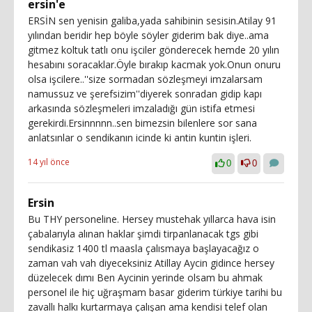
ersin'e
ERSİN sen yenisin galiba,yada sahibinin sesisin.Atilay 91
yılından beridir hep böyle söyler giderim bak diye..ama
gitmez koltuk tatlı onu işciler gönderecek hemde 20 yılın
hesabını soracaklar.Öyle bırakıp kacmak yok.Onun onuru
olsa işcilere..''size sormadan sözleşmeyi imzalarsam
namussuz ve şerefsizim''diyerek sonradan gidip kapı
arkasında sözleşmeleri imzaladığı gün istifa etmesi
gerekirdi.Ersinnnnn..sen bimezsin bilenlere sor sana
anlatsınlar o sendikanın icinde ki antin kuntin işleri.
14 yıl önce
0
0
Ersin
Bu THY personeline. Hersey mustehak yıllarca hava isin
çabalarıyla alınan haklar şimdi tirpanlanacak tgs gibi
sendikasiz 1400 tl maasla çalısmaya başlayacağız o
zaman vah vah diyeceksiniz Atillay Aycin gidince hersey
düzelecek dımı Ben Aycinin yerinde olsam bu ahmak
personel ile hiç uğraşmam basar giderim türkiye tarihi bu
zavallı halkı kurtarmaya çalışan ama kendisi telef olan