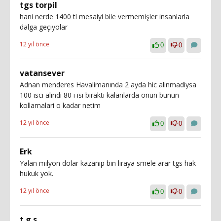
tgs torpil
hani nerde 1400 tl mesaiyi bile vermemişler insanlarla
dalga geçiyolar
12 yıl önce
0
0
vatansever
Adnan menderes Havalimanında 2 ayda hic alinmadiysa
100 isci alindi 80 i isi birakti kalanlarda onun bunun
kollamalari o kadar netim
12 yıl önce
0
0
Erk
Yalan milyon dolar kazanıp bin liraya smele arar tgs hak
hukuk yok.
12 yıl önce
0
0
t.g.s