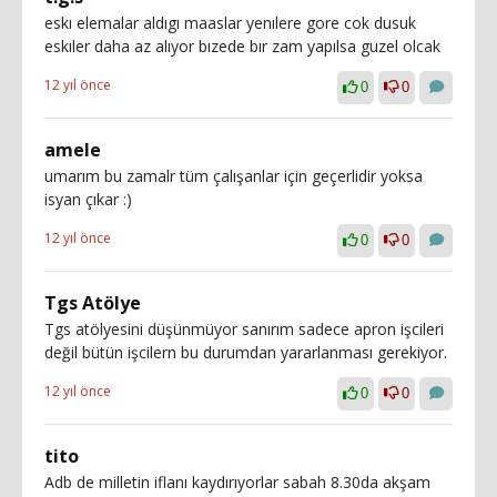
eskı elemalar aldıgı maaslar yenılere gore cok dusuk
eskıler daha az alıyor bızede bır zam yapılsa guzel olcak
12 yıl önce
0
0
amele
umarım bu zamalr tüm çalışanlar için geçerlidir yoksa
isyan çıkar :)
12 yıl önce
0
0
Tgs Atölye
Tgs atölyesini düşünmüyor sanırım sadece apron işcileri
değil bütün işcilern bu durumdan yararlanması gerekiyor.
12 yıl önce
0
0
tito
Adb de milletin iflanı kaydırıyorlar sabah 8.30da akşam