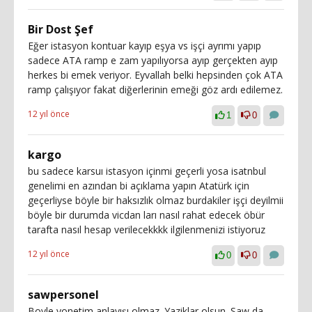
Bir Dost Şef
Eğer istasyon kontuar kayıp eşya vs işçi ayrımı yapıp
sadece ATA ramp e zam yapılıyorsa ayıp gerçekten ayıp
herkes bi emek veriyor. Eyvallah belki hepsinden çok ATA
ramp çalışıyor fakat diğerlerinin emeği göz ardı edilemez.
12 yıl önce
1
0
kargo
bu sadece karsuı istasyon içinmi geçerli yosa isatnbul
genelimi en azından bi açıklama yapın Atatürk için
geçerliyse böyle bir haksızlık olmaz burdakiler işçi deyilmii
böyle bir durumda vicdan ları nasıl rahat edecek öbür
tarafta nasıl hesap verilecekkkk ilgilenmenizi istiyoruz
12 yıl önce
0
0
sawpersonel
Boyle yonetim anlayışı olmaz. Yaziklar olsun. Saw da