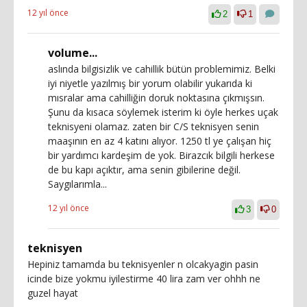
12 yıl önce
2
1
volume...
aslında bilgisizlik ve cahillik bütün problemimiz. Belki
iyi niyetle yazılmış bir yorum olabilir yukarıda ki
mısralar ama cahilliğin doruk noktasına çıkmışsın.
Şunu da kısaca söylemek isterim ki öyle herkes uçak
teknisyeni olamaz. zaten bir C/S teknisyen senin
maaşının en az 4 katını alıyor. 1250 tl ye çalışan hiç
bir yardımcı kardeşim de yok. Birazcık bilgili herkese
de bu kapı açıktır, ama senin gibilerine değil.
Saygılarımla...
12 yıl önce
3
0
teknisyen
Hepiniz tamamda bu teknisyenler n olcakyagin pasin
icinde bize yokmu iyilestirme 40 lira zam ver ohhh ne
guzel hayat