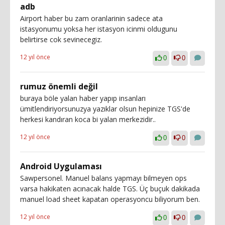
adb
Airport haber bu zam oranlarinin sadece ata
istasyonumu yoksa her istasyon icinmi oldugunu
belirtirse cok sevinecegiz.
12 yıl önce
0
0
rumuz önemli değil
buraya böle yalan haber yapıp insanları
ümitlendiriyorsunuzya yazıklar olsun hepinize TGS'de
herkesi kandıran koca bi yalan merkezidir..
12 yıl önce
0
0
Android Uygulaması
Sawpersonel. Manuel balans yapmayı bilmeyen ops
varsa hakikaten acınacak halde TGS. Üç buçuk dakikada
manuel load sheet kapatan operasyoncu biliyorum ben.
12 yıl önce
0
0