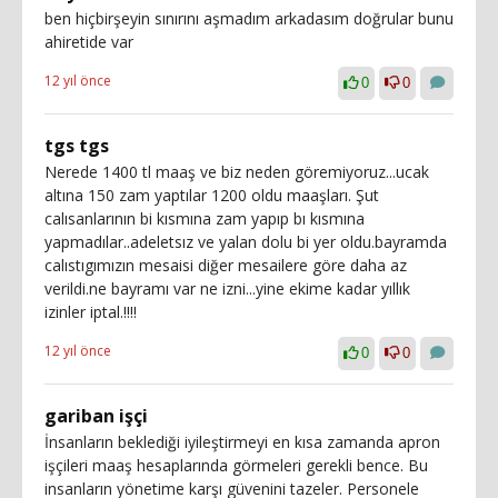
ben hiçbirşeyin sınırını aşmadım arkadasım doğrular bunu
ahiretide var
12 yıl önce
0
0
tgs tgs
Nerede 1400 tl maaş ve biz neden göremiyoruz...ucak
altına 150 zam yaptılar 1200 oldu maaşları. Şut
calısanlarının bi kısmına zam yapıp bı kısmına
yapmadılar..adeletsız ve yalan dolu bi yer oldu.bayramda
calıstıgımızın mesaisi diğer mesailere göre daha az
verildi.ne bayramı var ne izni...yine ekime kadar yıllık
izinler iptal.!!!!
12 yıl önce
0
0
gariban işçi
İnsanların beklediği iyileştirmeyi en kısa zamanda apron
işçileri maaş hesaplarında görmeleri gerekli bence. Bu
insanların yönetime karşı güvenini tazeler. Personele