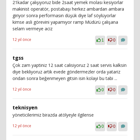
21kadar çalışıyoruz bide 2saat yemek molası kesiyorlar
makinist operatör, postabaşı herkez ambardan ambara
giriyor sonra performasın düşük diye laf söylüyorlar
kimse asli görevini yapamıyor ramp Müdürü çalışana
selam vermeye aciz
12 yıl önce
1
0
tgss
Çok zam yaptiniz 12 saat calisiyoruz 2 saat servis kalksin
diye bekliyoruz artik evede göndermezler orda yatariz
ondan sonra beğenmeyen gitsin isin kolayi bu tabi ...
12 yıl önce
0
0
teknisyen
yöneticilerimiz birazda atölyeyle ilgilense
12 yıl önce
0
0