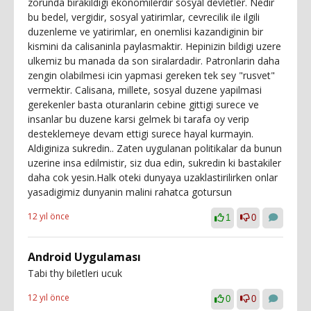
zorunda birakildigi ekonomilerdir sosyal devletler. Nedir
bu bedel, vergidir, sosyal yatirimlar, cevrecilik ile ilgili
duzenleme ve yatirimlar, en onemlisi kazandiginin bir
kismini da calisaninla paylasmaktir. Hepinizin bildigi uzere
ulkemiz bu manada da son siralardadir. Patronlarin daha
zengin olabilmesi icin yapmasi gereken tek sey "rusvet"
vermektir. Calisana, millete, sosyal duzene yapilmasi
gerekenler basta oturanlarin cebine gittigi surece ve
insanlar bu duzene karsi gelmek bi tarafa oy verip
desteklemeye devam ettigi surece hayal kurmayin.
Aldiginiza sukredin.. Zaten uygulanan politikalar da bunun
uzerine insa edilmistir, siz dua edin, sukredin ki bastakiler
daha cok yesin.Halk oteki dunyaya uzaklastirilirken onlar
yasadigimiz dunyanin malini rahatca gotursun
12 yıl önce
1
0
Android Uygulaması
Tabi thy biletleri ucuk
12 yıl önce
0
0