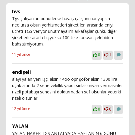
hvs
Tgs çalışanları bunuderse havaş çalışanı naeyapsın
neolursa olsun yerhizmetleri şirket leri arasında eniyi
ücreti TGS veriyor unutmayalım arkafaşlar çünkü diğer
şirketlerle arada hiçyoksa 100 tele farkvar..çelebiden
bahsatmiyorum..
11 yıl önce
0
1
endişeli
alayı yalan yeni işçi alsın 14oo opr şöför alsın 1300 lira
uçak altında 2 sene vekillik yapdırsınlar ünvan vermasinler
rizeli potabaşı senesini doldurmadan şef olsunlar yeterki
rizeli olsunlar
12 yıl önce
0
0
YALAN
YALAN HABER TGS ANTALYADA HAFTANIN 6 GÜNÜ