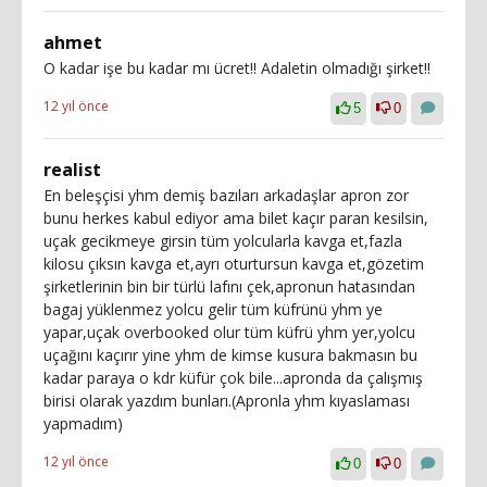
ahmet
O kadar işe bu kadar mı ücret!! Adaletin olmadığı şirket!!
12 yıl önce
5
0
realist
En beleşçisi yhm demiş bazıları arkadaşlar apron zor
bunu herkes kabul ediyor ama bilet kaçır paran kesilsin,
uçak gecikmeye girsin tüm yolcularla kavga et,fazla
kilosu çıksın kavga et,ayrı oturtursun kavga et,gözetim
şirketlerinin bin bir türlü lafını çek,apronun hatasından
bagaj yüklenmez yolcu gelir tüm küfrünü yhm ye
yapar,uçak overbooked olur tüm küfrü yhm yer,yolcu
uçağını kaçırır yine yhm de kimse kusura bakmasın bu
kadar paraya o kdr küfür çok bile...apronda da çalışmış
birisi olarak yazdım bunları.(Apronla yhm kıyaslaması
yapmadım)
12 yıl önce
0
0