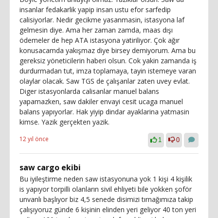
insanlar fedakarlik yapip insan ustu efor sarfedip
calisiyorlar. Nedir gecikme yasanmasin, istasyona laf
gelmesin diye. Ama her zaman zamda, maas dışı
ödemeler de hep ATA istasyona yatiriliyor. Çok ağır
konusacamda yakışmaz diye birsey demiyorum. Ama bu
gereksiz yöneticilerin haberi olsun. Cok yakin zamanda iş
durdurmadan tut, imza toplamaya, tayin istemeye varan
olaylar olacak. Saw TGS de çalışanlar zaten uvey evlat.
Diger istasyonlarda calisanlar manuel balans
yapamazken, saw dakiler envayi cesit ucaga manuel
balans yapıyorlar. Hak yiyip dindar ayaklarina yatmasin
kimse. Yazik gerçekten yazik.
12 yıl önce
1
0
saw cargo ekibi
Bu iyileştirme neden saw istasyonuna yok 1 kişi 4 kişilik
is yapıyor torpilli olanların sivil ehliyeti bile yokken şoför
unvanlı başlıyor biz 4,5 senede disimizi tırnağımıza takip
çalışıyoruz günde 6 kişinin elinden yeri geliyor 40 ton yeri