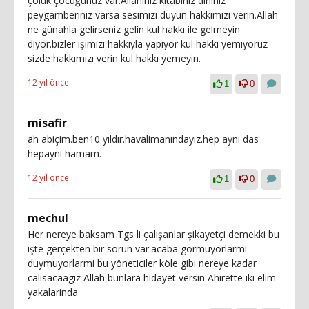
çoluk çocuğunuz var.Allahınız kitabınız dininiz
peygamberiniz varsa sesimizi duyun hakkımızı verin.Allah
ne günahla gelirseniz gelin kul hakkı ile gelmeyin
diyor.bizler işimizi hakkıyla yapıyor kul hakkı yemiyoruz
sizde hakkımızı verin kul hakkı yemeyin.
12 yıl önce
1
0
misafir
ah abiçim.ben10 yıldır.havalimanındayız.hep aynı das
hepaynı hamam.
12 yıl önce
1
0
mechul
Her nereye baksam Tgs li çalışanlar şikayetçi demekki bu
işte gerçekten bir sorun var.acaba gormuyorlarmi
duymuyorlarmi bu yöneticiler köle gibi nereye kadar
calisacaagiz Allah bunlara hidayet versin Ahirette iki elim
yakalarinda