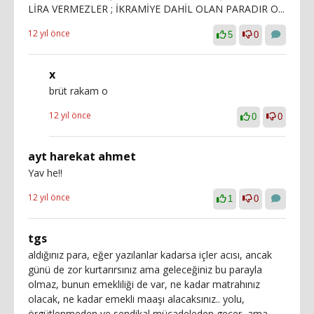
LİRA VERMEZLER ; İKRAMİYE DAHİL OLAN PARADIR O...
12 yıl önce
5
0
x
brüt rakam o
12 yıl önce
0
0
ayt harekat ahmet
Yav he!!
12 yıl önce
1
0
tgs
aldığınız para, eğer yazılanlar kadarsa içler acısı, ancak
günü de zor kurtarırsınız ama geleceğiniz bu parayla
olmaz, bunun emekliliği de var, ne kadar matrahınız
olacak, ne kadar emekli maaşı alacaksınız.. yolu,
örgütlenmeden ve sendikal mücadeleden geçer, ama