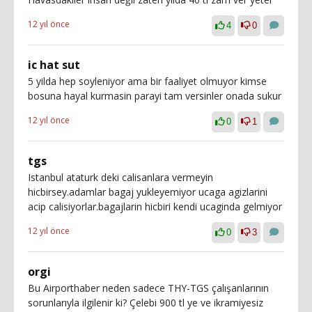
12 yıl önce
4
0
ic hat sut
5 yilda hep soyleniyor ama bir faaliyet olmuyor kimse
bosuna hayal kurmasin parayi tam versinler onada sukur
12 yıl önce
0
1
tgs
Istanbul ataturk deki calisanlara vermeyin
hicbirsey.adamlar bagaj yukleyemiyor ucaga agizlarini
acip calisiyorlar.bagajlarin hicbiri kendi ucaginda gelmiyor
12 yıl önce
0
3
orgi
Bu Airporthaber neden sadece THY-TGS çalışanlarının
sorunlarıyla ilgilenir ki? Çelebi 900 tl ye ve ikramiyesiz