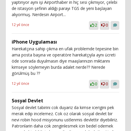
yaptırıyor aynı işi Airporthaber in hiç sesi çıkmıyor, çelebi
de istasyon şefinin aldığı parayı TGS de yeni başlayan
alıyormuş. Nerdesin Airport...
12 yıl önce
2
0
iPhone Uygulaması
Harekatçına sahip çıkma en ufak problemde tepesine bin
ama posta başına ve operatöre harekatçıyla aynı ücreti
öde sonrada duyulmasın diye maaşlarınızın miktarını
kimseye söylemeyin burda adalet nerde?? Nerede
görülmüş bu ??
12 yıl önce
0
0
Sosyal Devlet
Sosyal devlet tabirini cok duyariz da kimse icerigini pek
merak edip incelemez. Cok oz olarak sosyal devlet bir
nevi robin hood misyonunu ustlenmis devlettir diyebiliriz.
Patronlarin daha cok zenginlesmek icin bedel odemek