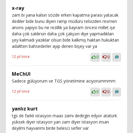
x-ray
zam bi yana kalsın sözde erken kapatma parası yatacak
dediler bide bunu diyen ramp müdürü telsizden resmen
anons yapıyo bu ne rezillik ya bayram öncesi millet işe
daha çok saldırsın daha çok çalışsın diye yapmadıkları
şey kalmadı yazıklar olsun bide kalkmış haktan hukuktan
adaltten bahsederler ayıp denen bişey var ya
12 yıl önce
0
0
MeChUl
Sadece gülüyorum ve TGS yönetimine acıyorummmm
12 yıl önce
0
0
yanlız kurt
tgs de farklı istasyon maas zamı dedirgin edyor atatürk
yüksek diyer istasyon yarı zam diyer istasyon insan
deyilmi hayvanmı birde belesci sefler var