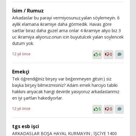
İsim / Rumuz
Arkadaslar bu parayi vermiyosunuz.yalan söylemeyin. 6
aylik elamana ikramiye daha görmedik. Havas göre
sartlar biraz daha guzel ama onlar 4 ikramiye aliyo biz 3
uc ikramiya aliyoruz.onun icin buyutulcek yalan soylencek
dutum yok.
12 yıl önce
4
0
Emekçi
Tek öğrendiğiniz birşey var beğenmeyen gitsin:) siz
başka birşey bilmezmisiniz? Adam emek harcıyo tabiki
hakkını arıyacak hangi devirde yasıyoruz arkadaslarımız
en iyi şartları hakediyorlar.
12 yıl önce
5
0
tgs esb işci
ARKADASLAR BOŞA HAYAL KURMAYIN ; İŞCİYE 1400