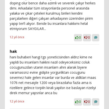
doping olur bence daha azimli ve severek çalışır herkes
dimi. Arkadalar tüm istayonlarda personel arasında
yalaka ve çıkar çeteleri kurulmuş birileri kendini
parçalarken diğeri çalışan arkadaşının üzerinden pirim
yapıp terfi alıyor. Bende bu insanlara hakkımı helal
etmiyorum SAYGILAR...
12 yıl önce
0
0
hak
hani buhaberi hangi tgs yoneticisinden aldnz kime ne
yapldi bu insanlarn hakkni nazil odeyeceksiniz coluk
cocugunuzdan utanin insanlarn ahni alarak biyere
varamassnz evine gidipte yorgunlktan cocugunu
sevemez hale gelen insanlar var burda ve aldklari maas
1076 net mesaiyle 1200 veya birazdaha fazla ama is
rizelilere gelince torpiln kirali yapilsn ise baslayan rizeliyi
direk memur yapsnlar anca bu
12 yıl önce
0
0