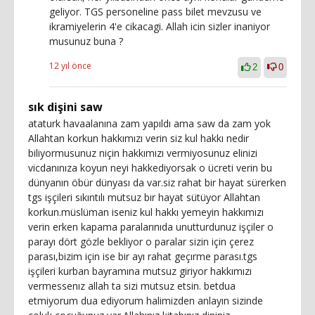
geliyor. TGS personeline pass bilet mevzusu ve
ikramiyelerin 4'e cikacagi. Allah icin sizler inaniyor
musunuz buna ?
12 yıl önce
2
0
sık dişini saw
ataturk havaalanına zam yapıldı ama saw da zam yok
Allahtan korkun hakkımızı verin siz kul hakkı nedir
biliyormusunuz niçin hakkımızı vermiyosunuz elinizi
vicdanınıza koyun neyi hakkediyorsak o ücreti verin bu
dünyanın öbür dünyası da var.siz rahat bir hayat sürerken
tgs işçileri sıkıntılı mutsuz bır hayat sütüyor Allahtan
korkun.müslüman iseniz kul hakkı yemeyin hakkımızı
verin erken kapama paralarınıda unutturdunuz işçiler o
parayı dört gözle bekliyor o paralar sizin için çerez
parası,bizim için ise bir ayı rahat geçırme parası.tgs
işçileri kurban bayramına mutsuz giriyor hakkımızı
vermessenız allah ta sizi mutsuz etsin. betdua
etmiyorum dua ediyorum halimizden anlayın sizinde