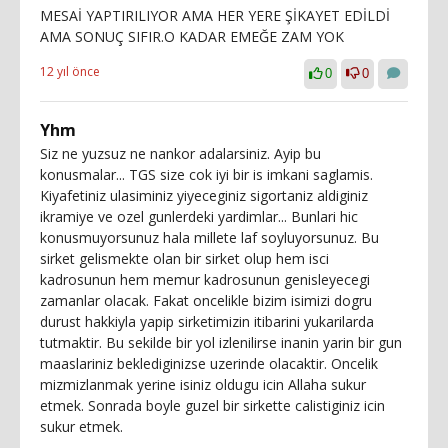
MESAİ YAPTIRILIYOR AMA HER YERE ŞİKAYET EDİLDİ
AMA SONUÇ SIFIR.O KADAR EMEĞE ZAM YOK
12 yıl önce
0
0
Yhm
Siz ne yuzsuz ne nankor adalarsiniz. Ayip bu
konusmalar... TGS size cok iyi bir is imkani saglamis.
Kiyafetiniz ulasiminiz yiyeceginiz sigortaniz aldiginiz
ikramiye ve ozel gunlerdeki yardimlar... Bunlari hic
konusmuyorsunuz hala millete laf soyluyorsunuz. Bu
sirket gelismekte olan bir sirket olup hem isci
kadrosunun hem memur kadrosunun genisleyecegi
zamanlar olacak. Fakat oncelikle bizim isimizi dogru
durust hakkiyla yapip sirketimizin itibarini yukarilarda
tutmaktir. Bu sekilde bir yol izlenilirse inanin yarin bir gun
maaslariniz beklediginizse uzerinde olacaktir. Oncelik
mizmizlanmak yerine isiniz oldugu icin Allaha sukur
etmek. Sonrada boyle guzel bir sirkette calistiginiz icin
sukur etmek.