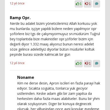
12 yıl önce
1
1
Ramp Opr.
Nerde bu adalet bizim yöneticilerimiz Allah korkusu yok
mu bunlarda. işçiye yapıldı bizlere neden yapılmıyor opr
şoförlere biz tgs de çalışmıyormuyuz sn.müdürüm Tuğrul
bey toplantıda bize makinistler opr.şöförler bizim için
değerli diyor 1.332 maaş alıyoruz bunun neresi adelet
söze gelince adeletliyiz diyorlar bütün müdürler koltuk
peşinde burası sizede kalmıcak bir gün
12 yıl önce
0
1
Noname
Kim ne derse desin, Apron iscileri en fazla parayi hak
ediyor. Sicakta sogukta, tonlarca yuk geciyor
ustlerinden. Keske adam gibi bir zam yapilsa da
herkesten daha fazla maas alabilseler. Bunu bir yhm
olarak soyluyorum. Diger bir konuya deginecek
olursak, her yilbasindan once ayni konular gundeme