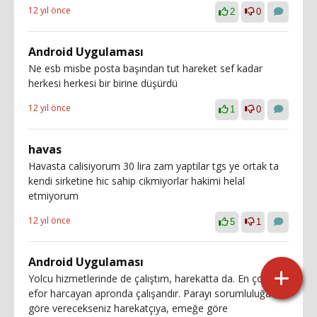
12 yıl önce
2
0
Android Uygulaması
Ne esb misbe posta başından tut hareket sef kadar
herkesi herkesi bir birine düşürdü
12 yıl önce
1
0
havas
Havasta calisiyorum 30 lira zam yaptilar tgs ye ortak ta
kendi sirketine hic sahip cikmiyorlar hakimi helal
etmiyorum
12 yıl önce
5
1
Android Uygulaması
Yolcu hizmetlerinde de çalıştım, harekatta da. En çok
efor harcayan apronda çalışandır. Parayı sorumluluğa
göre verecekseniz harekatçıya, emeğe göre