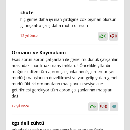
chute
hiç girme daha iyi inan girdiğine çok pişman olursun
git inşaatta çalış daha mutlu olursun
12 yıl önce
0
0
Ormancı ve Kaymakam
Esas sorun apron çalışanları ile genel müdürlük çalışanları
arasındaki inanılmaz maaş farkları...! Öncelikle yıllardır
mağdur edilen tüm apron çalışanlarının (işçi-memur-şef-
müdür) maaşlarının düzeltilmesi ve yan gelip yatan genel
müdürlükteki ormancıların maaşlarının seviyesine
getirilmesi gerekiyor tüm apron çalışanlarının maaşları
da.!
12 yıl önce
5
0
tgs deli zühtü
arkadaşlar çok parayı napcanız binlira maaş fazla