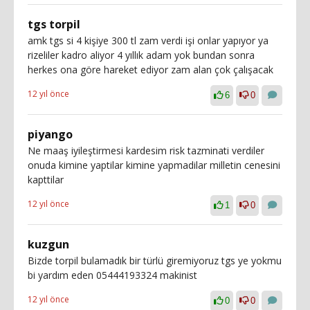
tgs torpil
amk tgs si 4 kişiye 300 tl zam verdi işi onlar yapıyor ya
rizeliler kadro aliyor 4 yıllık adam yok bundan sonra
herkes ona göre hareket ediyor zam alan çok çalışacak
12 yıl önce
6
0
piyango
Ne maaş iyileştirmesi kardesim risk tazminati verdiler
onuda kimine yaptilar kimine yapmadilar milletin cenesini
kapttilar
12 yıl önce
1
0
kuzgun
Bizde torpil bulamadık bir türlü giremiyoruz tgs ye yokmu
bi yardım eden 05444193324 makinist
12 yıl önce
0
0