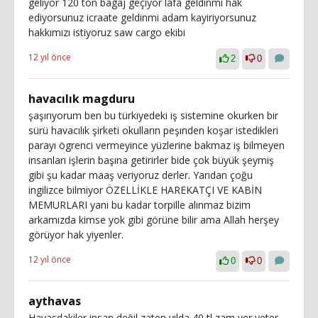
geliyor 120 ton bagaj geçiyor lafa geldinmi hak
ediyorsunuz icraate geldinmi adam kayiriyorsunuz
hakkımızı istiyoruz saw cargo ekibi
12 yıl önce
2
0
havacılık magduru
şaşırıyorum ben bu türkiyedeki iş sistemine okurken bir
sürü havacılık şirketi okulların peşınden koşar istedikleri
parayı ögrenci vermeyince yüzlerine bakmaz iş bilmeyen
insanları işlerin başına getirirler bide çok büyük şeymiş
gibi şu kadar maaş veriyoruz derler. Yarıdan çoğu
ingilizce bilmiyor ÖZELLİKLE HAREKATÇI VE KABİN
MEMURLARI yani bu kadar torpille alınmaz bizim
arkamızda kimse yok gibi görüne bilir ama Allah herşey
görüyor hak yiyenler.
12 yıl önce
0
0
aythavas
Havasdakiler insan değil zaten yılda 40 tl zam ver yeter