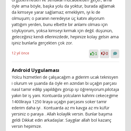
öyle ama böyle, başka yolu da yoktur, burada ağlamak
da kimseye yarar sağlamaz; emekliyim, iyi ki de
olmuşum; o paranın neredeyse üç katını alıyorum
yattığım yerden, bunu elbette bir anlamı olması için
söylüyorum, yoksa kimseyi kırmak için değil. düşünün,
geleceğiniz kendi ellerinizdedir, hepinize kolay gelsin ama
işiniz bunlarla gerçekten çok zor.
12 yıl önce
1
0
Android Uygulaması
Yolcu hizmetleri de çalışacağım a giderim ucak teknisyen
i olurum ve şuanda da öyle en azından bi uçağın parçası
nasıl tamir edilip yapıldığını görüp işi öğreniyorum.pilotaja
yakın bir iş yani. Kontuarda yolcuların kahrini cekecegime
1400liraya 1250 liraya uçağın parçasını soker tamir
ederim daha iyi . Kontuarda az mı kavga az mı küfür
yersiniz o paraya . Allah kolaylik versin. Bunlar başıma
geldi Dikkat edin arkadaşlar. Saygılar allah bol kazanç
versin hepimize.