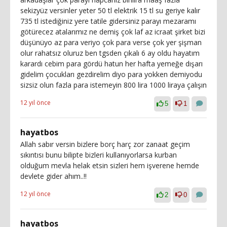
sekizyüz versinler yeter 50 tl elektrik 15 tl su geriye kalır
735 tl istediğiniz yere tatile gidersiniz parayı mezaramı
götürecez atalarımız ne demiş çok laf az icraat şirket bizi
düşünüyo az para veriyo çok para verse çok yer şişman
olur rahatsız oluruz ben tgsden çıkalı 6 ay oldu hayatım
karardı cebim para gördü hatun her hafta yemeğe dışarı
gidelim çocukları gezdirelim diyo para yokken demiyodu
sizsiz olun fazla para istemeyin 800 lira 1000 liraya çalışın
12 yıl önce
5
1
hayatbos
Allah sabır versin bizlere borç harç zor zanaat geçim
sıkıntısı bunu bilipte bizleri kullanıyorlarsa kurban
olduğum mevla helak etsin sizleri hem işverene hemde
devlete gider ahım..!!
12 yıl önce
2
0
hayatbos