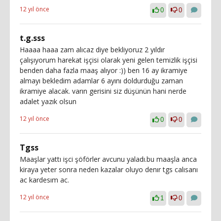
12 yıl önce
0
0
t.g.sss
Haaaa haaa zam alıcaz diye bekliyoruz 2 yıldır
çalışıyorum harekat işçisi olarak yeni gelen temizlik işçisi
benden daha fazla maaş alıyor :)) ben 16 ay ikramiye
almayı bekledim adamlar 6 ayını doldurduğu zaman
ikramiye alacak. varın gerisini siz düşünün hani nerde
adalet yazık olsun
12 yıl önce
0
0
Tgss
Maaşlar yattı işci şöförler avcunu yaladı.bu maaşla anca
kiraya yeter sonra neden kazalar oluyo denır tgs calısanı
ac kardesım ac.
12 yıl önce
1
0