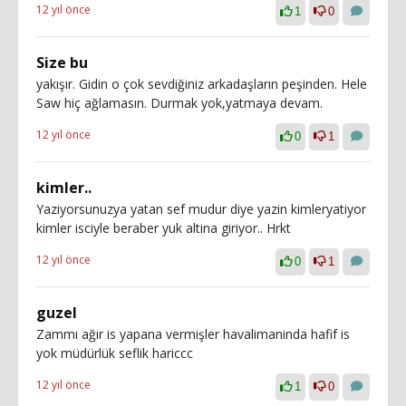
12 yıl önce
1
0
Size bu
yakışır. Gidin o çok sevdiğiniz arkadaşların peşinden. Hele
Saw hiç ağlamasın. Durmak yok,yatmaya devam.
12 yıl önce
0
1
kimler..
Yaziyorsunuzya yatan sef mudur diye yazin kimleryatiyor
kimler isciyle beraber yuk altina giriyor.. Hrkt
12 yıl önce
0
1
guzel
Zammı ağır is yapana vermişler havalimaninda hafif is
yok müdürlük seflik hariccc
12 yıl önce
1
0