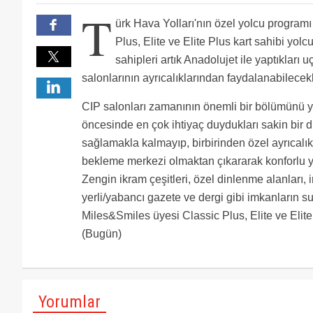
Pardon abi, ben ödül biletlerimi kullanmak istiyorum
T
kullanamıyorum, anadolujet olduğu için, neden anadol
THY'den 26.07.2013 tarhihinde gelen elektronik posta
ürk Hava Yolları'nın özel yolcu program
üzere - 1 Ağustos 2013 tarihinden itibaren Anadolu Je
kalmadı beyler artık anadolu jet diye birşey...sadece
Kısaca Miles and Smiles üyeleri için Anadolu Jetle ya
JHG ve JHJ 738'ler...En son JHI (Hendek) SAH tescili
Plus, Elite ve Elite Plus kart sahibi yolcu
express yazısı yerine anadolu jet yazıldı ve motorda
sahipleri artık Anadolujet ile yaptıkları
SKY'dan wet lease kalanlar ise XQ ekipli.
salonlarının ayrıcalıklarından faydalanabilecekl
CIP salonları zamanının önemli bir bölümünü y
öncesinde en çok ihtiyaç duydukları sakin bir 
sağlamakla kalmayıp, birbirinden özel ayrıcalık
bekleme merkezi olmaktan çıkararak konforlu ya
Zengin ikram çeşitleri, özel dinlenme alanları, 
yerli/yabancı gazete ve dergi gibi imkanların 
Miles&Smiles üyesi Classic Plus, Elite ve Elite
(Bugün)
Yorumlar