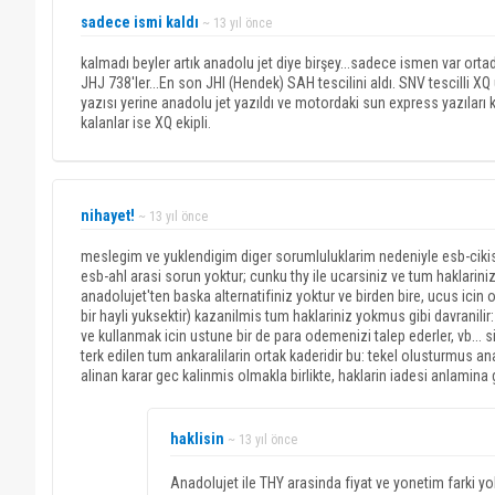
sadece ismi kaldı
~ 13 yıl önce
kalmadı beyler artık anadolu jet diye birşey...sadece ismen var orta
JHJ 738'ler...En son JHI (Hendek) SAH tescilini aldı. SNV tescilli X
yazısı yerine anadolu jet yazıldı ve motordaki sun express yazıları
kalanlar ise XQ ekipli.
nihayet!
~ 13 yıl önce
meslegim ve yuklendigim diger sorumluluklarim nedeniyle esb-cikisl
esb-ahl arasi sorun yoktur; cunku thy ile ucarsiniz ve tum haklarini
anadolujet'ten baska alternatifiniz yoktur ve birden bire, ucus icin
bir hayli yuksektir) kazanilmis tum haklariniz yokmus gibi davranili
ve kullanmak icin ustune bir de para odemenizi talep ederler, vb... s
terk edilen tum ankaralilarin ortak kaderidir bu: tekel olusturmus an
alinan karar gec kalinmis olmakla birlikte, haklarin iadesi anlamina 
haklisin
~ 13 yıl önce
Anadolujet ile THY arasinda fiyat ve yonetim farki yokk