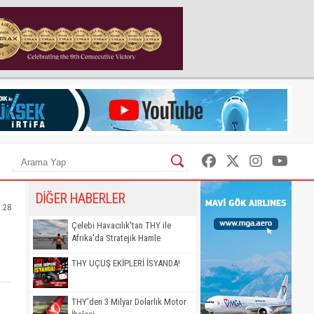
DİĞER HABERLER
5:28
Çelebi Havacılık'tan THY ile
Afrika'da Stratejik Hamle
THY UÇUŞ EKİPLERİ İSYANDA!
THY’den 3 Milyar Dolarlık Motor