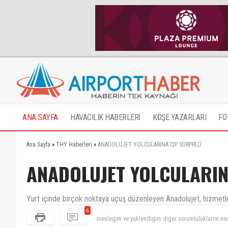
ANA SAYFA
HAVACILIK HABERLERİ
KÖŞE YAZARLARI
FO
Ana Sayfa
»
THY Haberleri
»
ANADOLUJET YOLCULARINA CIP SÜRPRİZİ
ANADOLUJET YOLCULARIN
Yurt içinde birçok noktaya uçuş düzenleyen Anadolujet, hizmetler
6
Tokatçı thy