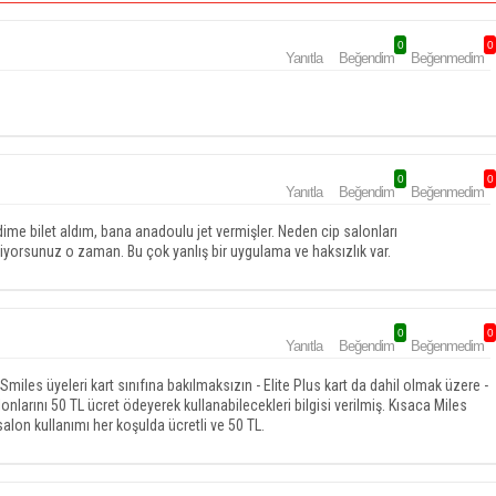
0
0
Yanıtla
Beğendim
Beğenmedim
0
0
Yanıtla
Beğendim
Beğenmedim
ime bilet aldım, bana anadoulu jet vermişler. Neden cip salonları
riyorsunuz o zaman. Bu çok yanlış bir uygulama ve haksızlık var.
0
0
Yanıtla
Beğendim
Beğenmedim
iles üyeleri kart sınıfına bakılmaksızın - Elite Plus kart da dahil olmak üzere -
larını 50 TL ücret ödeyerek kullanabilecekleri bilgisi verilmiş. Kısaca Miles
salon kullanımı her koşulda ücretli ve 50 TL.