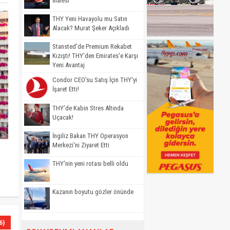
İhalesi
THY Yeni Havayolu mu Satın
Alacak? Murat Şeker Açıkladı
Stansted'de Premium Rekabet
Kızıştı! THY'den Emirates'e Karşı
Yeni Avantaj
Condor CEO'su Satış İçin THY'yi
İşaret Etti!
THY’de Kabin Stres Altında
Uçacak!
İngiliz Bakan THY Operasyon
Merkezi'ni Ziyaret Etti
THY'nin yeni rotası belli oldu
Kazanın boyutu gözler önünde
6)