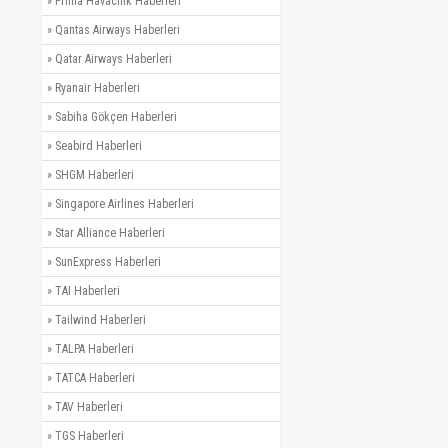
»
Prima Havacılık Haberleri
»
Qantas Airways Haberleri
»
Qatar Airways Haberleri
»
Ryanair Haberleri
»
Sabiha Gökçen Haberleri
»
Seabird Haberleri
»
SHGM Haberleri
»
Singapore Airlines Haberleri
»
Star Alliance Haberleri
»
SunExpress Haberleri
»
TAI Haberleri
»
Tailwind Haberleri
»
TALPA Haberleri
»
TATCA Haberleri
»
TAV Haberleri
»
TGS Haberleri