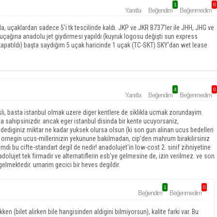
1
0
Yanıtla
Beğendim
Beğenmedim
da, uçaklardan sadece 5'i tk tescilinde kaldı. JKP ve JKR B737'ler ile JHH, JHG ve
Q uçağına anadolu jet giydirmesi yapıldı (kuyruk logosu değişti sun express
 kapatıldı) başta saydığım 5 uçak haricinde 1 uçak (TC-SKT) SKY'dan wet lease
4
0
Yanıtla
Beğendim
Beğenmedim
i, basta istanbul olmak uzere diger kentlere de siklikla ucmak zorundayim.
za sahipsinizdir. ancak eger istanbul disinda bir kente ucuyorsaniz,
 odediginiz miktar ne kadar yuksek olursa olsun (ki son gun alinan ucus bedelleri
r: ornegin ucus-millerinizin yekunune bakilmadan, cip'den mahrum birakilirsiniz
imdi bu cifte-standart degil de nedir! anadolujet'in low-cost 2. sinif zihniyetine
adolujet tek firmadir ve alternatiflerin esb'ye gelmesine de, izin verilmez. ve son
gelmektedir. umarim gecici bir heves degildir.
1
0
Beğendim
Beğenmedim
en (bilet alirken bile hangisinden aldigini bilmiyorsun), kalite farki var. Bu