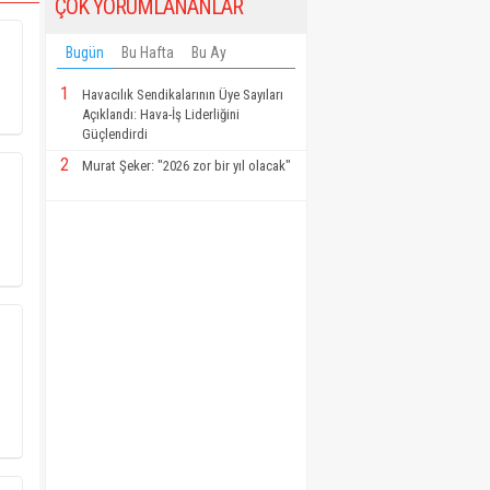
ÇOK YORUMLANANLAR
Bugün
Bu Hafta
Bu Ay
1
Havacılık Sendikalarının Üye Sayıları
Açıklandı: Hava-İş Liderliğini
Güçlendirdi
2
Murat Şeker: "2026 zor bir yıl olacak"