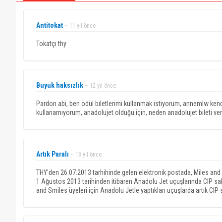
Antitokat
~ 11 yıl önce
Tokatçı thy
Buyuk haksızlık
~ 12 yıl önce
Pardon abi, ben ödül biletlerimi kullanmak istiyorum, annemlw kend
kullanamıyorum, anadolujet olduğu için, neden anadolujet bileti ve
Artık Paralı
~ 13 yıl önce
THY'den 26.07.2013 tarhihinde gelen elektronik postada, Miles and Sm
1 Ağustos 2013 tarihinden itibaren Anadolu Jet uçuşlarında CIP salon
and Smiles üyeleri için Anadolu Jetle yaptıkları uçuşlarda artık CIP 