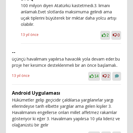
100 milyon diyen Atatürkü kastetmedi.3. limanı
anlamalı.Evet slotlarda maksimuma gelindi ama
uçak tiplerini büyüterek bir miktar daha yolcu artışı
olabilir.
13 yıl önce
2
0
--
üçünçü havalimanı yapılırsa havacılık yola devam eder.bu
proje her kesimce desteklenmeli bir an önce başlamalı..
13 yıl önce
14
2
Android Uygulaması
Hükümetler gelip geçicidir çaldılarsa yargılanırlar yargı
ellerindeyse tarih elbette yargılar ama gelen kişiler 3.
Havalimanını engellerse onları millet affetmez rakamlar
gösteriyor ki eğer 3. Havalimanı yapılırsa 10 yila lideriz ve
olağanüstü bir gelir