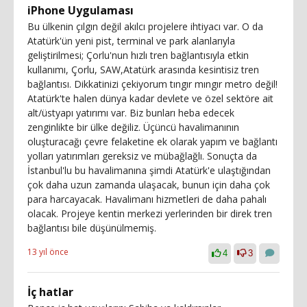
iPhone Uygulaması
Bu ülkenin çılgın değil akılcı projelere ihtiyacı var. O da
Atatürk'ün yeni pist, terminal ve park alanlarıyla
geliştirilmesi; Çorlu'nun hızlı tren bağlantısıyla etkin
kullanımı, Çorlu, SAW,Atatürk arasında kesintisiz tren
bağlantısı. Dikkatinizi çekiyorum tıngır mıngır metro değil!
Atatürk'te halen dünya kadar devlete ve özel sektöre ait
alt/üstyapı yatırımı var. Biz bunları heba edecek
zenginlikte bir ülke değiliz. Üçüncü havalimanının
oluşturacağı çevre felaketine ek olarak yapım ve bağlantı
yolları yatırımları gereksiz ve mübağlağlı. Sonuçta da
İstanbul'lu bu havalimanına şimdi Atatürk'e ulaştığından
çok daha uzun zamanda ulaşacak, bunun için daha çok
para harcayacak. Havalimanı hizmetleri de daha pahalı
olacak. Projeye kentin merkezi yerlerinden bir direk tren
bağlantısı bile düşünülmemiş.
13 yıl önce
4
3
İç hatlar