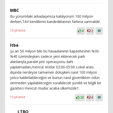
MBC
Bu yorumdaki arkadaşımıza katılıyorum 100 milyon
derken,TAV kendilerini kandırdıklarının farkına varmalıdır
13 yıl önce
4
1
ltba
şu an 50 milyon bile bu havaalanının kapasitesinin %30-
%40 üzerindeyken sadece yeni eklenecek park
alanlarıyla,paralel pist operasyonu dahi
yapılamadan,mevcut slotlar 02:00-05:00 Lokal arası
dışında nerdeyse tamamen doluyken nasıl 100 milyon
yolcu kaldırılabileceğini ve bunun nasıl güvenlikten ödün
vermeden yapılabileceğini sorabilecek yürekli ve bilgili bir
gazeteci mevcut mudur acaba ülkemizde?..
13 yıl önce
18
4
LTBQ