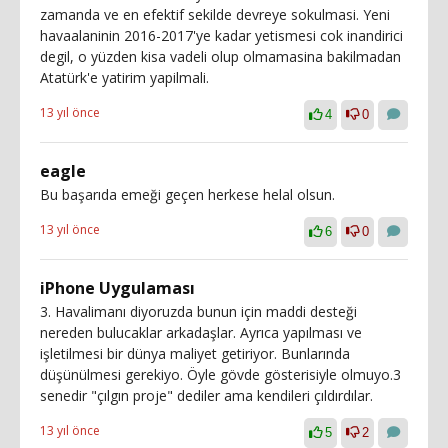
zamanda ve en efektif sekilde devreye sokulmasi. Yeni
havaalaninin 2016-2017'ye kadar yetismesi cok inandirici
degil, o yüzden kisa vadeli olup olmamasina bakilmadan
Atatürk'e yatirim yapilmali.
13 yıl önce
4
0
eagle
Bu başarıda emeği geçen herkese helal olsun.
13 yıl önce
6
0
iPhone Uygulaması
3. Havalimanı diyoruzda bunun için maddi desteği
nereden bulucaklar arkadaşlar. Ayrıca yapılması ve
işletilmesi bir dünya maliyet getiriyor. Bunlarında
düşünülmesi gerekiyo. Öyle gövde gösterisiyle olmuyo.3
senedir "çılgın proje" dediler ama kendileri çıldırdılar.
13 yıl önce
5
2