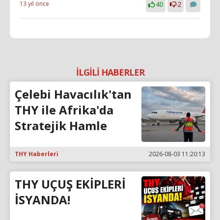
13 yıl önce
40
2
İLGİLİ HABERLER
Çelebi Havacılık'tan
THY ile Afrika'da
Stratejik Hamle
THY Haberleri
2026-08-03 11:20:13
THY UÇUŞ EKİPLERİ
İSYANDA!