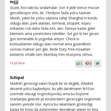
mjjj
Guzel, hos tabi bu siralamalar. Son 4 yildir bence mucize
gerceklesiyor AHL de. 15milyon fazla yolcu tasinan
Munih, yakin bir yolcu sayisina sahip Shanghai in kurulu
oldugu alan, park alanlari, terminal, otopark, kopru
imkanlari cok daha fazla AHL den. Nereye kadar gider
bilemem ama yoneticilere tebrikler. Gel gor ki her gecen
gun terminalde ki yogunluk artiyor. Check in
kontuarlarinin oldugu alan normal ama guvenlikten
sonrasi mahser yeri gibi. Birde Duty Free insaatlari
baslamis ortalik tam Mumbay tren istasyonu olmus.
13 yıl önce
1
0
Schipol
Madrid'i gececegi zaten büyük bir sir degildi, (Madrid
devamli yolcu kaybediyor, bu yilki daralmanin %10'un
üzerinde olacagi öngörülüyordu) ama bu büyüme
oranlariyla gelecek yil Amsterdam'i gececegini öngörmek
sanirim yerinde olur. Ayrica bu rakamlarin gösterdigi
baska bir konu da askeriyeden devralinan alanin en kisa