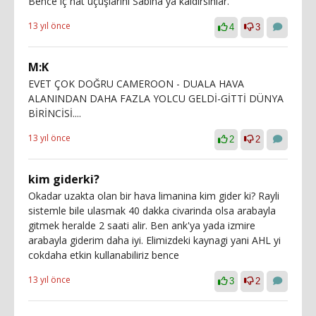
Bence iç hat uçuşlarını Sabiha ya kaldırsınlar.
13 yıl önce
4
3
M:K
EVET ÇOK DOĞRU CAMEROON - DUALA HAVA
ALANINDAN DAHA FAZLA YOLCU GELDİ-GİTTİ DÜNYA
BİRİNCİSİ....
13 yıl önce
2
2
kim giderki?
Okadar uzakta olan bir hava limanina kim gider ki? Rayli
sistemle bile ulasmak 40 dakka civarinda olsa arabayla
gitmek heralde 2 saati alir. Ben ank'ya yada izmire
arabayla giderim daha iyi. Elimizdeki kaynagi yani AHL yi
cokdaha etkin kullanabiliriz bence
13 yıl önce
3
2