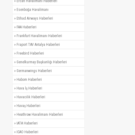
»
Ercan Havalimanı Haberleri
»
Esenboğa Havalimanı
»
Etihad Airways Haberleri
»
FAA Haberleri
»
Frankfurt Havalimanı Haberleri
»
Fraport TAV Antalya Haberleri
»
Freebird Haberleri
»
Genelkurmay Başkanlığı Haberleri
»
Germanwings Haberleri
»
Habom Haberleri
»
Hava İş Haberleri
»
Havacılık Haberleri
»
Havaş Haberleri
»
Heathrow Havalimanı Haberleri
»
IATA Haberleri
»
ICAO Haberleri