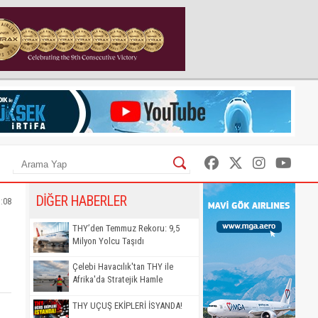
DİĞER HABERLER
1:08
THY’den Temmuz Rekoru: 9,5
Milyon Yolcu Taşıdı
Çelebi Havacılık'tan THY ile
Afrika'da Stratejik Hamle
THY UÇUŞ EKİPLERİ İSYANDA!