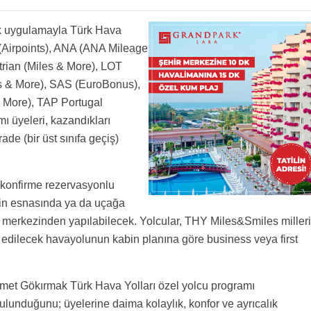
ak uygulamayla Türk Hava
 (Airpoints), ANA (ANA Mileage
trian (Miles & More), LOT
les & More), SAS (EuroBonus),
& More), TAP Portugal
mı üyeleri, kazandıkları
e (bir üst sınıfa geçiş)
a konfirme rezervasyonlu
-in esnasında ya da uçağa
ı merkezinden yapılabilecek. Yolcular, THY Miles&Smiles milleri
edilecek havayolunun kabin planına göre business veya first
şmet Gökırmak Türk Hava Yolları özel yolcu programı
ulunduğunu; üyelerine daima kolaylık, konfor ve ayrıcalık