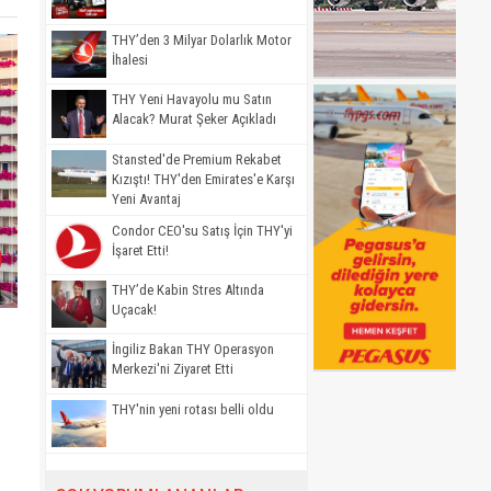
THY’den 3 Milyar Dolarlık Motor
İhalesi
THY Yeni Havayolu mu Satın
Alacak? Murat Şeker Açıkladı
Stansted'de Premium Rekabet
Kızıştı! THY'den Emirates'e Karşı
Yeni Avantaj
Condor CEO'su Satış İçin THY'yi
İşaret Etti!
THY’de Kabin Stres Altında
Uçacak!
İngiliz Bakan THY Operasyon
Merkezi'ni Ziyaret Etti
THY'nin yeni rotası belli oldu