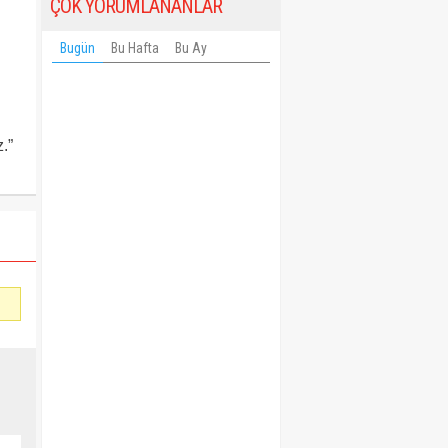
ÇOK YORUMLANANLAR
Bugün
Bu Hafta
Bu Ay
.”