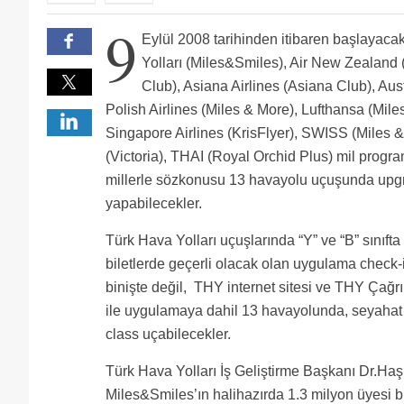
9
Eylül 2008 tarihinden itibaren başlayac
Yolları (Miles&Smiles), Air New Zealand
Club), Asiana Airlines (Asiana Club), Aus
Polish Airlines (Miles & More), Lufthansa (Mi
Singapore Airlines (KrisFlyer), SWISS (Miles 
(Victoria), THAI (Royal Orchid Plus) mil progra
millerle sözkonusu 13 havayolu uçuşunda upgrad
yapabilecekler.
Türk Hava Yolları uçuşlarında “Y” ve “B” sınıft
biletlerde geçerli olacak olan uygulama check
binişte değil, THY internet sitesi ve THY Çağr
ile uygulamaya dahil 13 havayolunda, seyahat 
class uçabilecekler.
Türk Hava Yolları İş Geliştirme Başkanı Dr.Ha
Miles&Smiles’ın halihazırda 1.3 milyon üyesi b