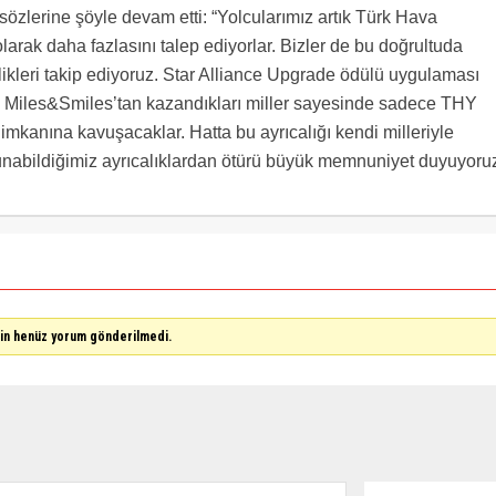
k sözlerine şöyle devam etti: “Yolcularımız artık Türk Hava
 olarak daha fazlasını talep ediyorlar. Bizler de bu doğrultuda
enilikleri takip ediyoruz. Star Alliance Upgrade ödülü uygulaması
ece Miles&Smiles’tan kazandıkları miller sayesinde sadece THY
mkanına kavuşacaklar. Hatta bu ayrıcalığı kendi milleriyle
sunabildiğimiz ayrıcalıklardan ötürü büyük memnuniyet duyuyoruz
çin henüz yorum gönderilmedi.