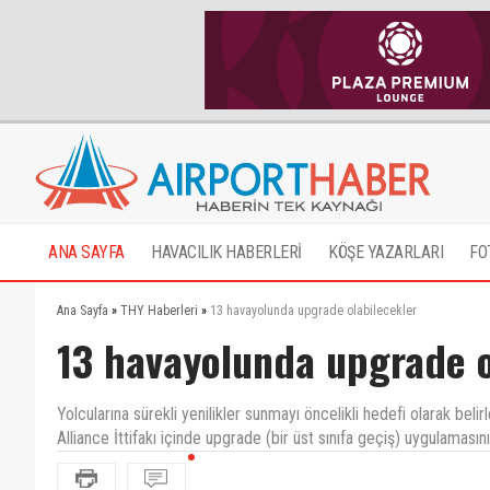
ANA SAYFA
HAVACILIK HABERLERİ
KÖŞE YAZARLARI
FO
Ana Sayfa
»
THY Haberleri
»
13 havayolunda upgrade olabilecekler
13 havayolunda upgrade o
Yolcularına sürekli yenilikler sunmayı öncelikli hedefi olarak bel
Alliance İttifakı içinde upgrade (bir üst sınıfa geçiş) uygulaması