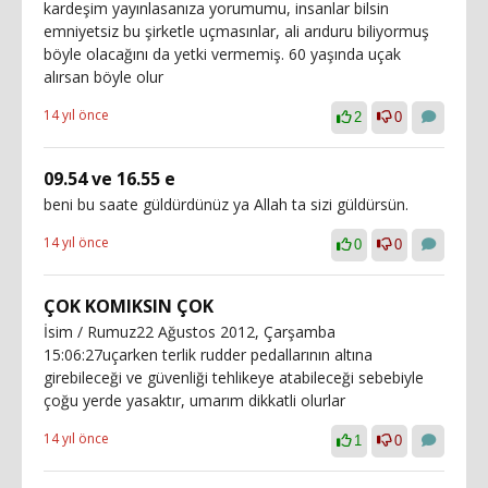
kardeşim yayınlasanıza yorumumu, insanlar bilsin
emniyetsiz bu şirketle uçmasınlar, ali arıduru biliyormuş
böyle olacağını da yetki vermemiş. 60 yaşında uçak
alırsan böyle olur
14 yıl önce
2
0
09.54 ve 16.55 e
beni bu saate güldürdünüz ya Allah ta sizi güldürsün.
14 yıl önce
0
0
ÇOK KOMIKSIN ÇOK
İsim / Rumuz22 Ağustos 2012, Çarşamba
15:06:27uçarken terlik rudder pedallarının altına
girebileceği ve güvenliği tehlikeye atabileceği sebebiyle
çoğu yerde yasaktır, umarım dikkatli olurlar
14 yıl önce
1
0