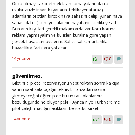
Oncu olmayi taktir etmek lazim ama yalandolanla
usulsuzlukle insan hayatlarini tehlikeyenatarak (
adamlarin pilotlari bircok hava sahasini delip, yunan hava
sahasi dahil, ) tum yolcularinin hayatlarini tehlikeye atti.
Bunlarin kayitlari gerekli makamlarda var.Koru korune
reklam yapmayalim ve bu isleri kuralina gore yapan
gercek havacilari ovelerim. Sahte kahramanlariklar
havacilikta facialara yol acar!
14 yıl önce
1
0
güvenilmez.
Biletini alıp otel rezervasyonu yaptırdıktan sonra kalkışa
yarıım saat kala uçağın teknik bir arızadan sonra
gitmeyeceğini öğrenıp de bütün tatil planlarınız
bozulduğunda ne oluyor peki ? Ayrıca niye Türk yardımcı
pilot çalıştırmadığını açıklasın bence bu şirket.
14 yıl önce
1
0