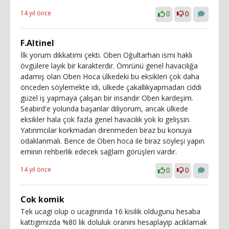
14 yıl önce
0
0
F.Altinel
İlk yorum dikkatimi çekti. Oben Oğultarhan ismi haklı
övgülere layık bir karakterdir. Ömrünü genel havacılığa
adamış olan Oben Hoca ülkedeki bu eksikleri çok daha
önceden söylemekte idi, ülkede çakallıkyapmadan ciddi
güzel iş yapmaya çalışan bir insandır Oben kardeşim.
Seabird'e yolunda başarılar diliyorum, ancak ülkede
eksikler hala çok fazla genel havacılık yok ki gelişsin.
Yatırımcılar korkmadan direnmeden biraz bu konuya
odaklanmalı. Bence de Oben hoca ile biraz söyleşi yapın
eminin rehberlik edecek sağlam görüşleri vardır.
14 yıl önce
0
0
Cok komik
Tek ucagi olup o ucagininda 16 kisilik oldugunu hesaba
kattigimizda %80 lik doluluk oranini hesaplayip aciklamak