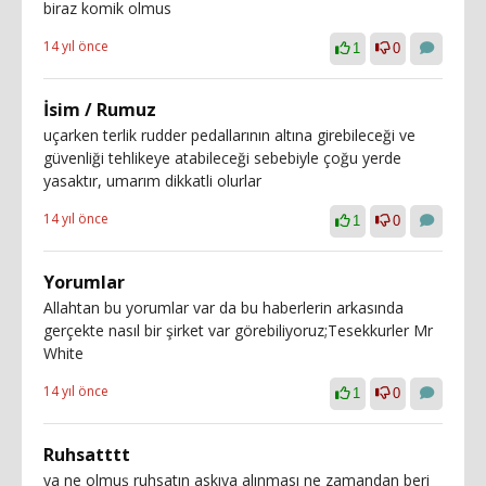
biraz komik olmus
14 yıl önce
1
0
İsim / Rumuz
uçarken terlik rudder pedallarının altına girebileceği ve
güvenliği tehlikeye atabileceği sebebiyle çoğu yerde
yasaktır, umarım dikkatli olurlar
14 yıl önce
1
0
Yorumlar
Allahtan bu yorumlar var da bu haberlerin arkasında
gerçekte nasıl bir şirket var görebiliyoruz;Tesekkurler Mr
White
14 yıl önce
1
0
Ruhsatttt
ya ne olmuş ruhsatın askıya alınması ne zamandan beri