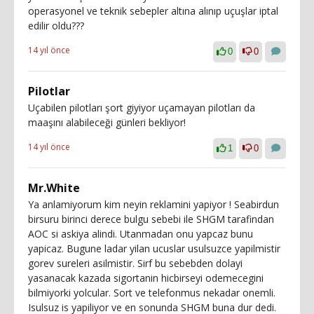
operasyonel ve teknik sebepler altına alınıp uçuşlar iptal
edilir oldu???
14 yıl önce
0
0
Pilotlar
Uçabilen pilotları şort giyiyor uçamayan pilotları da
maaşını alabileceği günleri bekliyor!
14 yıl önce
1
0
Mr.White
Ya anlamiyorum kim neyin reklamini yapiyor ! Seabirdun
birsuru birinci derece bulgu sebebi ile SHGM tarafindan
AOC si askiya alindi. Utanmadan onu yapcaz bunu
yapicaz. Bugune ladar yilan ucuslar usulsuzce yapilmistir
gorev sureleri asilmistir. Sirf bu sebebden dolayi
yasanacak kazada sigortanin hicbirseyi odemecegini
bilmiyorki yolcular. Sort ve telefonmus nekadar onemli.
Isulsuz is yapiliyor ve en sonunda SHGM buna dur dedi.