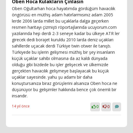
Oben Hoca Kulakların Çınlasın
Oben Oğultarhan hoca hayatımda gördüğüm havacılık
öngörüsü en müthiş adam hatırlarmısınız adam 2005
lerde 2006 larda millet bu uçaklarla dalga geçerken
resmen haritayı çizmişti röportajlarında ucuyorum.com
yazılarında hep derdi 2-3 seneye kadar bu ülkeye ATR ler
girecek dedi borajet kuruldu 2010 larda deniz uçakları
sahillerde uçacak derdi Türkiye twin otwer ile tanıştı.
Türkiyede bu işlerin gelişmesi müthiş bir şey insanların
küçük uçaklar sahibi olmasına da az kaldı dünyada
olduğu gibi bizdede bu işler gelişecek ve ülkemizde
gerçekten havacılık gelişmeye başlayacak bu küçük
uçaklar sayesinde. yahu şu adamı bir daha
konuştursanıza biraz görüşlerini alsanıza Oben hoca ne
düşünüyor bu gelişimler hakkında bence çok önemli bir
insandır.
14 yıl önce
0
0