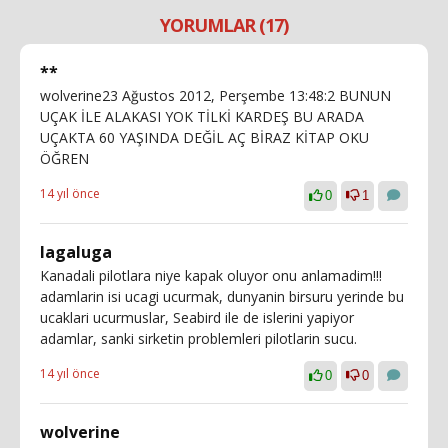
YORUMLAR (17)
**
wolverine23 Ağustos 2012, Perşembe 13:48:2 BUNUN
UÇAK İLE ALAKASI YOK TİLKİ KARDEŞ BU ARADA
UÇAKTA 60 YAŞINDA DEĞİL AÇ BİRAZ KİTAP OKU
ÖĞREN
14 yıl önce
0
1
lagaluga
Kanadali pilotlara niye kapak oluyor onu anlamadim!!!
adamlarin isi ucagi ucurmak, dunyanin birsuru yerinde bu
ucaklari ucurmuslar, Seabird ile de islerini yapiyor
adamlar, sanki sirketin problemleri pilotlarin sucu.
14 yıl önce
0
0
wolverine