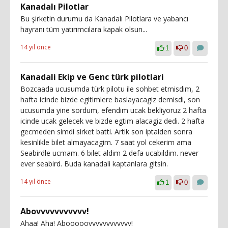
Kanadalı Pilotlar
Bu şirketin durumu da Kanadalı Pilotlara ve yabancı
hayranı tüm yatırımcılara kapak olsun...
14 yıl önce
1
0
Kanadali Ekip ve Genc türk pilotlari
Bozcaada ucusumda türk pilotu ile sohbet etmisdim, 2
hafta icinde bizde egitimlere baslayacagiz demisdi, son
ucusumda yine sordum, efendim ucak bekliyoruz 2 hafta
icinde ucak gelecek ve bizde egtim alacagiz dedi. 2 hafta
gecmeden simdi sirket batti. Artik son iptalden sonra
kesinlikle bilet almayacagim. 7 saat yol cekerim ama
Seabirdle ucmam. 6 bilet aldim 2 defa ucabildim. never
ever seabird. Buda kanadali kaptanlara gitsin.
14 yıl önce
1
0
Abovvvvvvvvvvv!
Ahaa! Aha! Abooooovvvvvvvvvvvv!