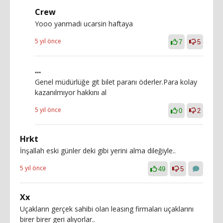
Crew
Yooo yanmadi ucarsin haftaya
5 yıl önce
7
5
...
Genel müdürlüğe git bilet paranı öderler.Para kolay
kazanılmıyor hakkını al
5 yıl önce
0
2
Hrkt
İnşallah eski günler deki gibi yerini alma dileğiyle..
5 yıl önce
49
5
Xx
Uçakların gerçek sahibi olan leasıng firmaları uçaklarını
birer birer geri alıyorlar..