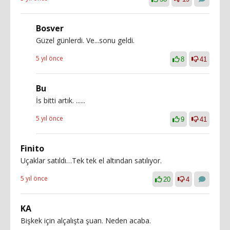
Bosver
Güzel günlerdi. Ve...sonu geldi.
5 yıl önce
8
41
Bu
İs bitti artık. ......
5 yıl önce
9
41
Finito
Uçaklar satıldı…Tek tek el altından satılıyor.
5 yıl önce
20
4
KA
Bişkek için alçalışta şuan. Neden acaba.