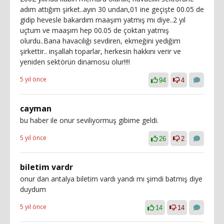
adım attığım şirket..ayın 30 undan,01 ine geçişte 00.05 de
gidip hevesle bakardım maaşım yatmış mı diye..2 yıl
uçtum ve maaşım hep 00.05 de çoktan yatmış
olurdu..Bana havacılığı sevdiren, ekmeğini yediğim
şirkettir.. inşallah toparlar, herkesin hakkını verir ve
yeniden sektörün dinamosu olur!!!!
5 yıl önce
94
4
cayman
bu haber ile onur seviliyormuş gibime geldi.
5 yıl önce
26
2
biletim vardr
onur dan antalya biletim vardı yandı mı şimdi batmış diye
duydum
5 yıl önce
14
14