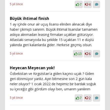
5 yıl önce
7
4
Büyük ihtimal finish
1 ay içinde onur air uçuş lisansı elinden alınacak diye
haber çıkmıştı sanırım. Büyük ihtimal lisanslar tamamen
askıya alınmadan leasing firmaları uçakları götürüyor.
Atlastaki senaryoda bu şekilde 15 uçaktan 11 e düştü
yakında geri kalanlarda gider. Herkese geçmiş olsun.
5 yıl önce
13
6
Heyecan Meyecan yok!
Özbekistan ve Kırgızistan'a giden kaçıncı uçak ? Giden
geri dönmüyor yanlız. Ayın bitmesine son 2 gün kala
neler oluyor? 1 ocak 2022 de hepimiz bir bardak soğuk
su içeceğiz gibi gördüm olayı ben, umarım yanılırım
5 yıl önce
7
2