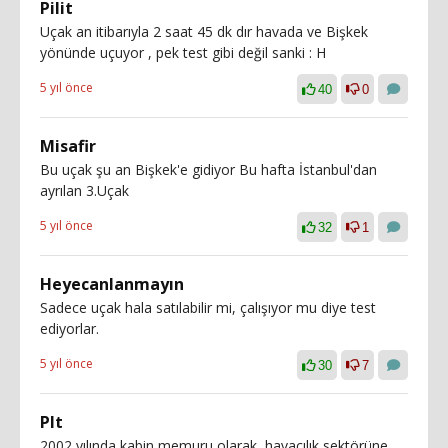
Pilit
Uçak an itibarıyla 2 saat 45 dk dır havada ve Bişkek
yönünde uçuyor , pek test gibi değil sanki : H
5 yıl önce
40
0
Misafir
Bu uçak şu an Bişkek'e gidiyor Bu hafta İstanbul'dan
ayrılan 3.Uçak
5 yıl önce
32
1
Heyecanlanmayın
Sadece uçak hala satılabilir mi, çalışıyor mu diye test
ediyorlar.
5 yıl önce
30
7
Plt
2002 yılında kabin memuru olarak, havacılık sektörüne