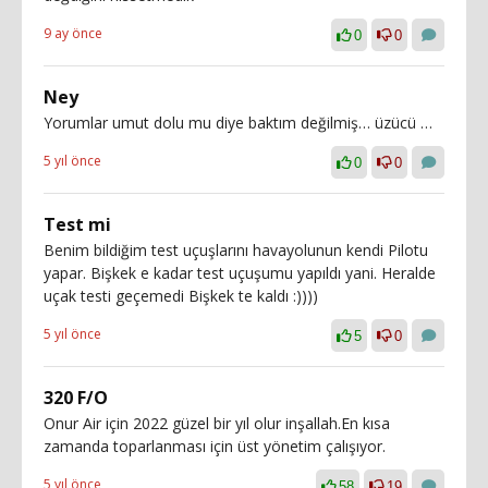
9 ay önce
0
0
Ney
Yorumlar umut dolu mu diye baktım değilmiş… üzücü …
5 yıl önce
0
0
Test mi
Benim bildiğim test uçuşlarını havayolunun kendi Pilotu
yapar. Bişkek e kadar test uçuşumu yapıldı yani. Heralde
uçak testi geçemedi Bişkek te kaldı :))))
5 yıl önce
5
0
320 F/O
Onur Air için 2022 güzel bir yıl olur inşallah.En kısa
zamanda toparlanması için üst yönetim çalışıyor.
5 yıl önce
58
19