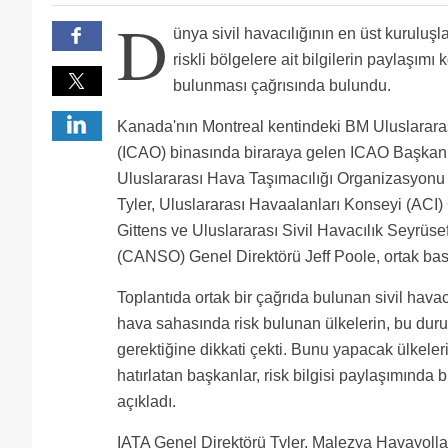
D
ünya sivil havacılığının en üst kuruluşla
riskli bölgelere ait bilgilerin paylaşımı
bulunması çağrısında bulundu.
Kanada'nın Montreal kentindeki BM Uluslararas
(ICAO) binasında biraraya gelen ICAO Başkan
Uluslararası Hava Taşımacılığı Organizasyonu
Tyler, Uluslararası Havaalanları Konseyi (ACI)
Gittens ve Uluslararası Sivil Havacılık Seyrüse
(CANSO) Genel Direktörü Jeff Poole, ortak bası
Toplantıda ortak bir çağrıda bulunan sivil havac
hava sahasında risk bulunan ülkelerin, bu duruml
gerektiğine dikkati çekti. Bunu yapacak ülkeler
hatırlatan başkanlar, risk bilgisi paylaşımınd
açıkladı.
IATA Genel Direktörü Tyler, Malezya Havayolla