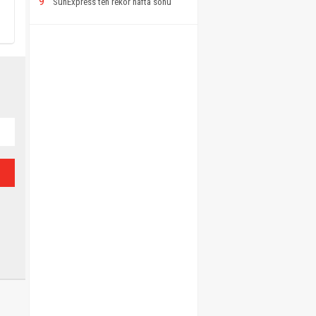
9
SunExpress’ten rekor hafta sonu