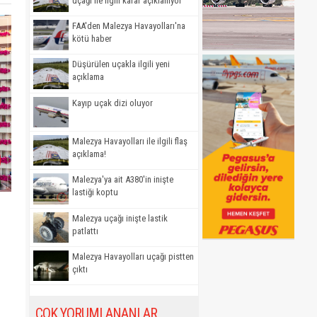
uçağı ile ilgili karar açıklanıyor
FAA'den Malezya Havayolları'na
kötü haber
Düşürülen uçakla ilgili yeni
açıklama
Kayıp uçak dizi oluyor
Malezya Havayolları ile ilgili flaş
açıklama!
Malezya'ya ait A380'in inişte
lastiği koptu
Malezya uçağı inişte lastik
patlattı
Malezya Havayolları uçağı pistten
çıktı
ÇOK YORUMLANANLAR