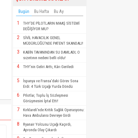
Bugün
Bu Hafta
Bu Ay
1
THY’DE PİLOTLARIN MAAŞ SİSTEMİ
DEĞİŞİYOR MU?
2
SİVİL HAVACILIK GENEL
MÜDÜRLÜĞÜ'NDE PATENT SKANDALI!
3
KABİN TAVANINDAN SU DAMLADI; O
sızıntının nedeni belli oldu!
4
THY’nin Geliri Arttı, Kârı Geriledi
5
İspanya ve Fransa'daki Görev Sona
Erdi: 4 Türk Uçağı Yurda Döndü
6
Pilotlar, Toplu İş Sözleşmesi
Görüşmesini İptal Etti!
7
Kırklareli'nde Kritik Sağlık Operasyonu:
Hava Ambulansı Devreye Girdi
8
Ryanair Yolcusu Uçağı Kaçırdı,
Apronda Olay Çıkardı