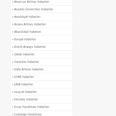
»
American Airlines Haberleri
»
Anadolu Üniversitesi Haberleri
»
Anadolujet Haberleri
»
Asiana Airlines Haberleri
»
AtlasGlobal Haberleri
»
Borajet Haberleri
»
British Airways Haberleri
»
Çelebi Haberleri
»
Corendon Haberleri
»
Delta Airlines Haberleri
»
DHMİ Haberleri
»
EASA Haberleri
»
easyJet Haberleri
»
Emirates Haberleri
»
Ercan Havalimanı Haberleri
»
Esenboğa Havalimanı