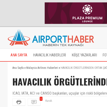
ANA SAYFA
HAVACILIK HABERLERİ
KÖŞE YAZARLARI
FO
Ana Sayfa
»
Malaysia Airlines Haberleri
»
HAVACILIK ÖRGÜTLERİNDEN ORTAK ÇAĞ
HAVACILIK ÖRGÜTLERİND
ICAO, IATA, ACI ve CANSO başkanları, uçuşlar için riskli bölgelere
1
Kurak.