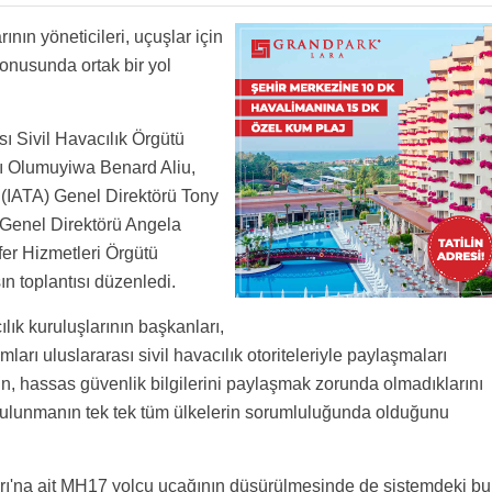
rının yöneticileri, uçuşlar için
 konusunda ortak bir yol
ı Sivil Havacılık Örgütü
ı Olumuyiwa Benard Aliu,
 (IATA) Genel Direktörü Tony
 Genel Direktörü Angela
fer Hizmetleri Örgütü
n toplantısı düzenledi.
ılık kuruluşlarının başkanları,
arı uluslararası sivil havacılık otoriteleriyle paylaşmaları
in, hassas güvenlik bilgilerini paylaşmak zorunda olmadıklarını
a bulunmanın tek tek tüm ülkelerin sorumluluğunda olduğunu
rı'na ait MH17 yolcu uçağının düşürülmesinde de sistemdeki bu