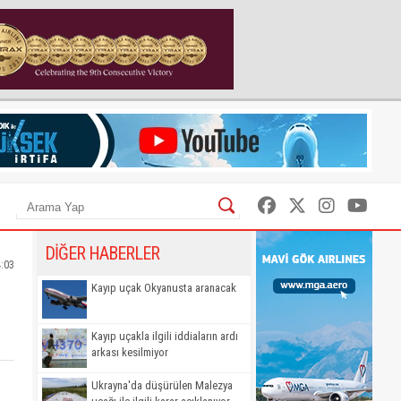
DİĞER HABERLER
:03
Kayıp uçak Okyanusta aranacak
Kayıp uçakla ilgili iddiaların ardı
arkası kesilmiyor
Ukrayna'da düşürülen Malezya