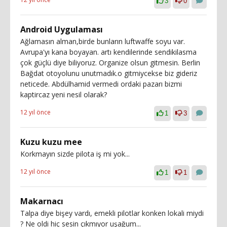
3
0
Android Uygulaması
Ağlamasın alman,birde bunların luftwaffe soyu var.
Avrupa'yı kana boyayan. artı kendilerinde sendikilasma
çok güçlü diye biliyoruz. Organize olsun gitmesin. Berlin
Bağdat otoyolunu unutmadık.o gitmiycekse biz gideriz
neticede. Abdülhamid vermedi ordaki pazarı bizmi
kaptircaz yeni nesil olarak?
12 yıl önce
1
3
Kuzu kuzu mee
Korkmayın sizde pilota iş mi yok...
12 yıl önce
1
1
Makarnacı
Talpa diye bişey vardı, emekli pilotlar konken lokali miydi
? Ne oldi hiç sesin çıkmıyor uşağum...