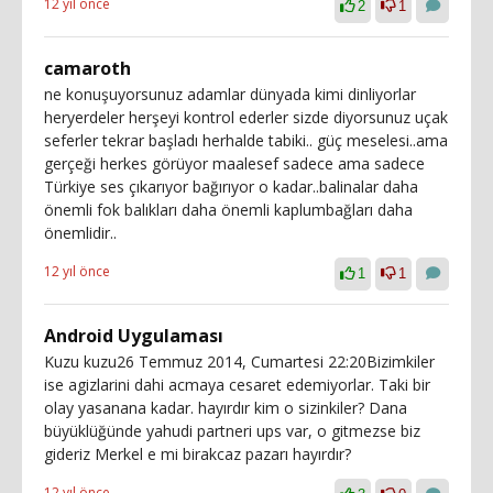
12 yıl önce
2
1
camaroth
ne konuşuyorsunuz adamlar dünyada kimi dinliyorlar
heryerdeler herşeyi kontrol ederler sizde diyorsunuz uçak
seferler tekrar başladı herhalde tabiki.. güç meselesi..ama
gerçeği herkes görüyor maalesef sadece ama sadece
Türkiye ses çıkarıyor bağırıyor o kadar..balinalar daha
önemli fok balıkları daha önemli kaplumbağları daha
önemlidir..
12 yıl önce
1
1
Android Uygulaması
Kuzu kuzu26 Temmuz 2014, Cumartesi 22:20Bizimkiler
ise agizlarini dahi acmaya cesaret edemiyorlar. Taki bir
olay yasanana kadar. hayırdır kim o sizinkiler? Dana
büyüklüğünde yahudi partneri ups var, o gitmezse biz
gideriz Merkel e mi birakcaz pazarı hayırdır?
12 yıl önce