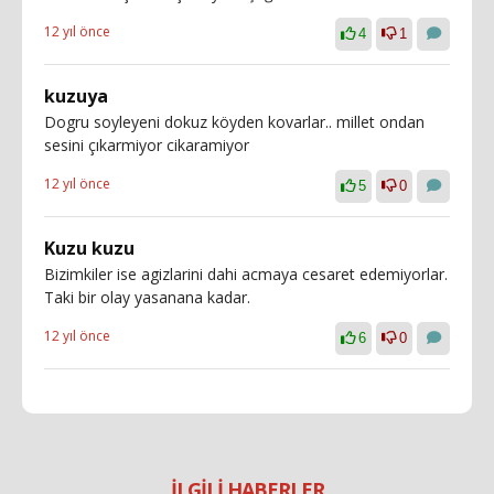
12 yıl önce
4
1
kuzuya
Dogru soyleyeni dokuz köyden kovarlar.. millet ondan
sesini çıkarmiyor cikaramiyor
12 yıl önce
5
0
Kuzu kuzu
Bizimkiler ise agizlarini dahi acmaya cesaret edemiyorlar.
Taki bir olay yasanana kadar.
12 yıl önce
6
0
İLGİLİ HABERLER