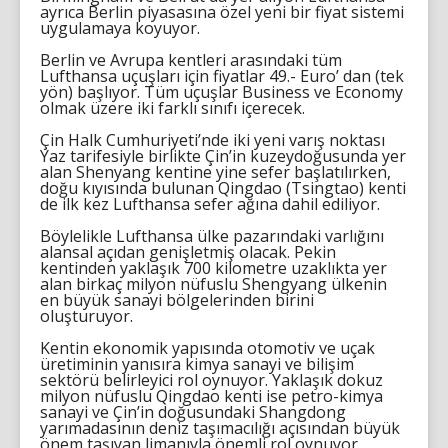
ayrıca Berlin piyasasına özel yeni bir fiyat sistemi
uygulamaya koyuyor.
Berlin ve Avrupa kentleri arasındaki tüm
Lufthansa uçuşları için fiyatlar 49.- Euro’ dan (tek
yön) başlıyor. Tüm uçuşlar Business ve Economy
olmak üzere iki farklı sınıfı içerecek.
Çin Halk Cumhuriyeti’nde iki yeni varış noktası
Yaz tarifesiyle birlikte Çin’in kuzeydoğusunda yer
alan Shenyang kentine yine sefer başlatılırken,
doğu kıyısında bulunan Qingdao (Tsingtao) kenti
de ilk kez Lufthansa sefer ağına dahil ediliyor.
Böylelikle Lufthansa ülke pazarındaki varlığını
alansal açıdan genişletmiş olacak. Pekin
kentinden yaklaşık 700 kilometre uzaklıkta yer
alan birkaç milyon nüfuslu Shengyang ülkenin
en büyük sanayi bölgelerinden birini
oluşturuyor.
Kentin ekonomik yapısında otomotiv ve uçak
üretiminin yanısıra kimya sanayi ve bilişim
sektörü belirleyici rol oynuyor. Yaklaşık dokuz
milyon nüfuslu Qingdao kenti ise petro-kimya
sanayi ve Çin’in doğusundaki Shangdong
yarımadasının deniz taşımacılığı açısından büyük
önem taşıyan limanıyla önemli rol oynuyor.