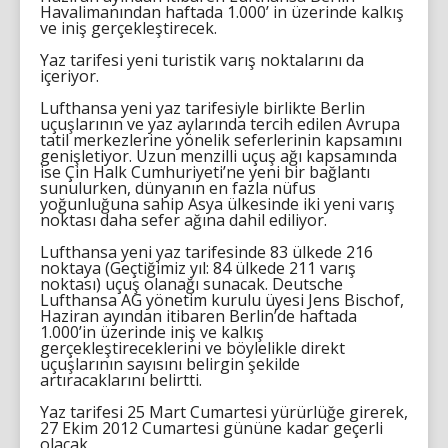
Havalimanından haftada 1.000’ in üzerinde kalkış
ve iniş gerçekleştirecek.
Yaz tarifesi yeni turistik varış noktalarını da
içeriyor.
Lufthansa yeni yaz tarifesiyle birlikte Berlin
uçuşlarının ve yaz aylarında tercih edilen Avrupa
tatil merkezlerine yönelik seferlerinin kapsamını
genişletiyor. Uzun menzilli uçuş ağı kapsamında
ise Çin Halk Cumhuriyeti’ne yeni bir bağlantı
sunulurken, dünyanın en fazla nüfus
yoğunluğuna sahip Asya ülkesinde iki yeni varış
noktası daha sefer ağına dahil ediliyor.
Lufthansa yeni yaz tarifesinde 83 ülkede 216
noktaya (Geçtiğimiz yıl: 84 ülkede 211 varış
noktası) uçuş olanağı sunacak. Deutsche
Lufthansa AG yönetim kurulu üyesi Jens Bischof,
Haziran ayından itibaren Berlin’de haftada
1.000’in üzerinde iniş ve kalkış
gerçekleştireceklerini ve böylelikle direkt
uçuşlarının sayısını belirgin şekilde
artıracaklarını belirtti.
Yaz tarifesi 25 Mart Cumartesi yürürlüğe girerek,
27 Ekim 2012 Cumartesi gününe kadar geçerli
olacak.