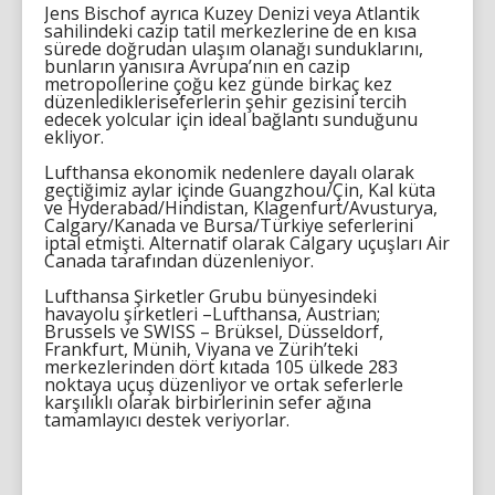
Jens Bischof ayrıca Kuzey Denizi veya Atlantik
sahilindeki cazip tatil merkezlerine de en kısa
sürede doğrudan ulaşım olanağı sunduklarını,
bunların yanısıra Avrupa’nın en cazip
metropollerine çoğu kez günde birkaç kez
düzenledikleriseferlerin şehir gezisini tercih
edecek yolcular için ideal bağlantı sunduğunu
ekliyor.
Lufthansa ekonomik nedenlere dayalı olarak
geçtiğimiz aylar içinde Guangzhou/Çin, Kal küta
ve Hyderabad/Hindistan, Klagenfurt/Avusturya,
Calgary/Kanada ve Bursa/Türkiye seferlerini
iptal etmişti. Alternatif olarak Calgary uçuşları Air
Canada tarafından düzenleniyor.
Lufthansa Şirketler Grubu bünyesindeki
havayolu şirketleri –Lufthansa, Austrian;
Brussels ve SWISS – Brüksel, Düsseldorf,
Frankfurt, Münih, Viyana ve Zürih’teki
merkezlerinden dört kıtada 105 ülkede 283
noktaya uçuş düzenliyor ve ortak seferlerle
karşılıklı olarak birbirlerinin sefer ağına
tamamlayıcı destek veriyorlar.