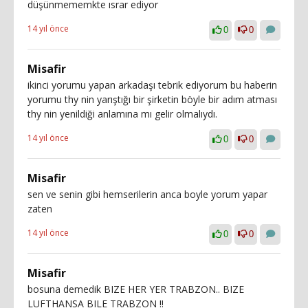
düşünmememkte ısrar ediyor
14 yıl önce
0
0
Misafir
ikinci yorumu yapan arkadaşı tebrik ediyorum bu haberin
yorumu thy nin yarıştığı bir şirketin böyle bir adım atması
thy nin yenildiği anlamına mı gelir olmalıydı.
14 yıl önce
0
0
Misafir
sen ve senin gibi hemserilerin anca boyle yorum yapar
zaten
14 yıl önce
0
0
Misafir
bosuna demedik BIZE HER YER TRABZON.. BIZE
LUFTHANSA BILE TRABZON !!