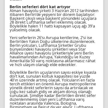
Berlin seferleri dört kat artıyor
Alman havayolu şirketi 3 Haziran 2012 tarihinden
itibaren Berlin’de yepyeni bir dönem başlatıyor:
Başkent çıkışlı veya başkent yönündeki uçuşlara
28 direkt Lufthansa seferi eklenmiş olacak.
Böylelikle halen 11 hattı kapsayan uçuş ağı 39’a
yükselmiş olacak.
Yeni seferlerin 26’sı Avrupa kentlerine, 2’si ise
Berlin’den Yakın Doğu ülkelerine düzenlenecek.
Berlin yolcuları, Lufthansa Şirketler Grubu
bünyesindeki havayolu şirketleri veya Star
Alliance üyesi havayolu şirketleriyle yeni Berlin
havalimanından Avrupa, Yakındoğu ve Kuzey
Amerika’da 50 varış noktasına aktarmasız rahat
ve hızlı ulaşım olanağı elde edecekler.
Böylelikle Berlin uçuşlarının sayısı eskiye kıyasla
dört kat, sunulan koltuk kapasitesi ise yüzde
40’ın üzerinde artmış olacak. Yolcuların en fazla
tercih ettikleri en önemli Avrupa metropollerine
yönelik direkt seferlerin sayısı da artırılacak ve
çoğu kez sabah gidiş ve akşam dönüş olanağı
sunulacak. Şimdiye kadar Berlin’den direkt sefer
düzenlenmemiş olan yeni Lufthansa varış
noktaları arasında Valencia, Bologna,
Birmingham ve Beirut da yer alıyor. Lufthansa