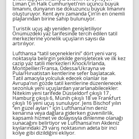
Liman Çin Halk Cumhuriyeti’nin üçüncü büyük
limanını, dünyanın ise dokuzuncu büyük limanını
oluşturuyor. Kent aynı zamanda Çin’in en önemli
plajlarından birine sahip bulunuyor.
Turistik uçuş ağı yeniden genişletiliyor
Önümüzdeki yaz tarifesinde tercih edilen tatil
merkezlerine yönelik uçuşların sayısı da
artırılıyor.
Lufthansa “tatil seçeneklerini” dört yeni varış
noktasıyla belirgin şekilde genişletecek ve ilk kez
cazip yaz tatili merkezleri Knock/İrlanda,
Montpellier/Fransa, Odessa/Ukrayna ve
Pula/Hırvatistan kentlerine sefer başlatacak.
Tatil amacıyla yolculuk edecek olanlar ise
Avrupa’nın gözde tatil kentlerine düzenlenecek
sezonluk yeni uçuşlardan yararlanabilecekler:
Nitekim yeni tarifede Düsseldorf çıkışlı 17 ,
Hamburg çıkışlı 6, Münih çıkışlı 18 ve Frankfurt
çıkışlı 16 yeni uçuş sunuluyor. Jens Bischof yılın
“en güzel ayları “ için Lufthansa’nın deniz
kenarına veya dağlara giderken güvenilirlik,
kapsamlı hizmet ve dolayısıyla dinlenme olanağı
sunacağını belirtiyor ve Lufthansa’nın Akdeniz
kıyılarındaki 29 varış noktasının adeta bir inci
kolye gibi dizildiğini ekliyor.