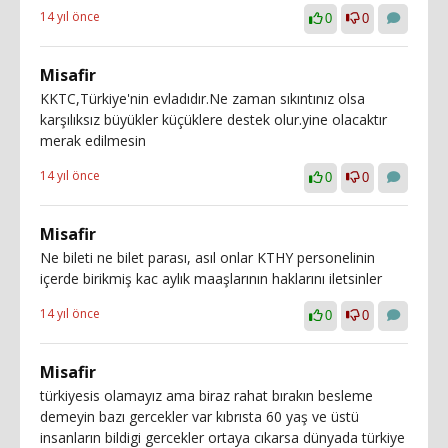
14 yıl önce
0
0
Misafir
KKTC,Türkiye'nin evladıdır.Ne zaman sıkıntınız olsa
karşılıksız büyükler küçüklere destek olur.yine olacaktır
merak edilmesin
14 yıl önce
0
0
Misafir
Ne bileti ne bilet parası, asıl onlar KTHY personelinin
içerde birikmiş kac aylık maaşlarının haklarını iletsinler
14 yıl önce
0
0
Misafir
türkiyesis olamayız ama biraz rahat bırakın besleme
demeyin bazı gercekler var kıbrısta 60 yaş ve üstü
insanların bildigi gercekler ortaya cıkarsa dünyada türkiye