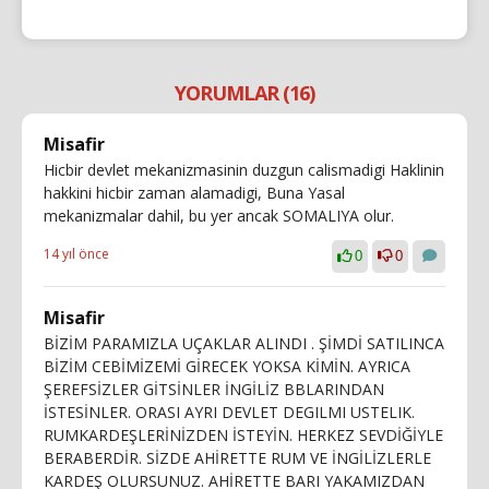
YORUMLAR (16)
Misafir
Hicbir devlet mekanizmasinin duzgun calismadigi Haklinin
hakkini hicbir zaman alamadigi, Buna Yasal
mekanizmalar dahil, bu yer ancak SOMALIYA olur.
14 yıl önce
0
0
Misafir
BİZİM PARAMIZLA UÇAKLAR ALINDI . ŞİMDİ SATILINCA
BİZİM CEBİMİZEMİ GİRECEK YOKSA KİMİN. AYRICA
ŞEREFSİZLER GİTSİNLER İNGİLİZ BBLARINDAN
İSTESİNLER. ORASI AYRI DEVLET DEGILMI USTELIK.
RUMKARDEŞLERİNİZDEN İSTEYİN. HERKEZ SEVDİĞİYLE
BERABERDİR. SİZDE AHİRETTE RUM VE İNGİLİZLERLE
KARDEŞ OLURSUNUZ. AHİRETTE BARI YAKAMIZDAN