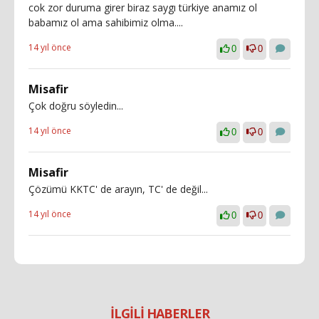
cok zor duruma girer biraz saygı türkiye anamız ol
babamız ol ama sahibimiz olma....
14 yıl önce
0
0
Misafir
Çok doğru söyledin...
14 yıl önce
0
0
Misafir
Çözümü KKTC' de arayın, TC' de değil...
14 yıl önce
0
0
İLGİLİ HABERLER