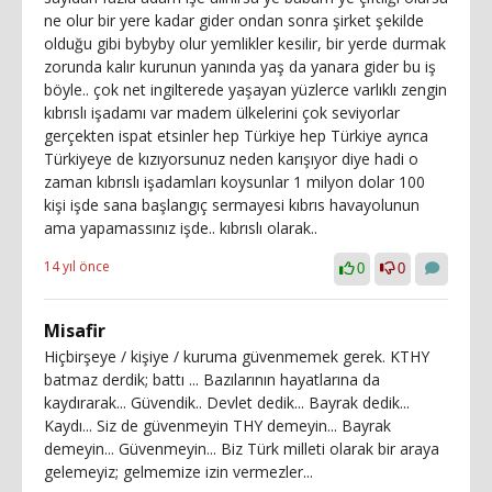
ne olur bir yere kadar gider ondan sonra şirket şekilde
olduğu gibi bybyby olur yemlikler kesilir, bir yerde durmak
zorunda kalır kurunun yanında yaş da yanara gider bu iş
böyle.. çok net ingilterede yaşayan yüzlerce varlıklı zengin
kıbrıslı işadamı var madem ülkelerini çok seviyorlar
gerçekten ispat etsinler hep Türkiye hep Türkiye ayrıca
Türkiyeye de kızıyorsunuz neden karışıyor diye hadi o
zaman kıbrıslı işadamları koysunlar 1 milyon dolar 100
kişi işde sana başlangıç sermayesi kıbrıs havayolunun
ama yapamassınız işde.. kıbrıslı olarak..
14 yıl önce
0
0
Misafir
Hiçbirşeye / kişiye / kuruma güvenmemek gerek. KTHY
batmaz derdik; battı ... Bazılarının hayatlarına da
kaydırarak... Güvendik.. Devlet dedik... Bayrak dedik...
Kaydı... Siz de güvenmeyin THY demeyin... Bayrak
demeyin... Güvenmeyin... Biz Türk milleti olarak bir araya
gelemeyiz; gelmemize izin vermezler...