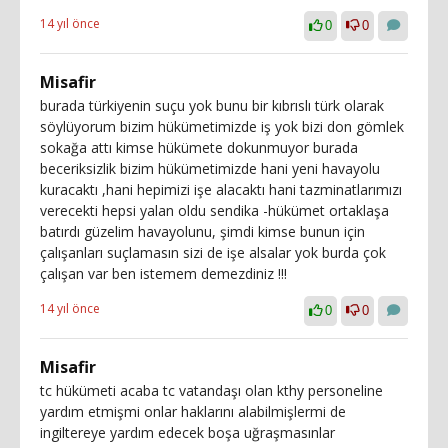
14 yıl önce
0
0
Misafir
burada türkiyenin suçu yok bunu bir kıbrıslı türk olarak
söylüyorum bizim hükümetimizde iş yok bizi don gömlek
sokağa attı kimse hükümete dokunmuyor burada
beceriksizlik bizim hükümetimizde hani yeni havayolu
kuracaktı ,hani hepimizi işe alacaktı hani tazminatlarımızı
verecekti hepsi yalan oldu sendika -hükümet ortaklaşa
batırdı güzelim havayolunu, şimdi kimse bunun için
çalışanları suçlamasın sizi de işe alsalar yok burda çok
çalışan var ben istemem demezdiniz !!!
14 yıl önce
0
0
Misafir
tc hükümeti acaba tc vatandaşı olan kthy personeline
yardım etmişmi onlar haklarını alabilmişlermi de
ingiltereye yardım edecek boşa uğraşmasınlar