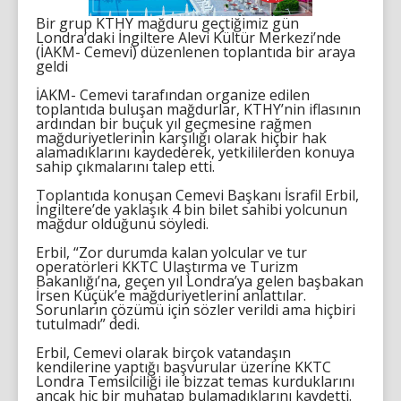
Bir grup KTHY mağduru geçtiğimiz gün
Londra’daki İngiltere Alevi Kültür Merkezi’nde
(İAKM- Cemevi) düzenlenen toplantıda bir araya
geldi
İAKM- Cemevi tarafından organize edilen
toplantıda buluşan mağdurlar, KTHY’nin iflasının
ardından bir buçuk yıl geçmesine rağmen
mağduriyetlerinin karşılığı olarak hiçbir hak
alamadıklarını kaydederek, yetkililerden konuya
sahip çıkmalarını talep etti.
Toplantıda konuşan Cemevi Başkanı İsrafil Erbil,
İngiltere’de yaklaşık 4 bin bilet sahibi yolcunun
mağdur olduğunu söyledi.
Erbil, “Zor durumda kalan yolcular ve tur
operatörleri KKTC Ulaştırma ve Turizm
Bakanlığı’na, geçen yıl Londra’ya gelen başbakan
İrsen Küçük’e mağduriyetlerini anlattılar.
Sorunların çözümü için sözler verildi ama hiçbiri
tutulmadı” dedi.
Erbil, Cemevi olarak birçok vatandaşın
kendilerine yaptığı başvurular üzerine KKTC
Londra Temsilciliği ile bizzat temas kurduklarını
ancak hiç bir muhatap bulamadıklarını kaydetti.