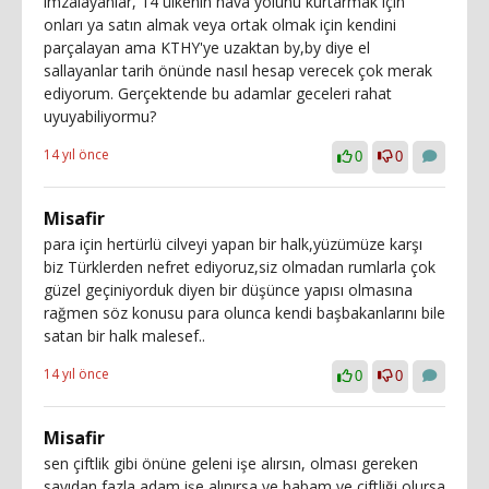
imzalayanlar, 14 ülkenin hava yolunu kurtarmak için
onları ya satın almak veya ortak olmak için kendini
parçalayan ama KTHY'ye uzaktan by,by diye el
sallayanlar tarih önünde nasıl hesap verecek çok merak
ediyorum. Gerçektende bu adamlar geceleri rahat
uyuyabiliyormu?
14 yıl önce
0
0
Misafir
para için hertürlü cilveyi yapan bir halk,yüzümüze karşı
biz Türklerden nefret ediyoruz,siz olmadan rumlarla çok
güzel geçiniyorduk diyen bir düşünce yapısı olmasına
rağmen söz konusu para olunca kendi başbakanlarını bile
satan bir halk malesef..
14 yıl önce
0
0
Misafir
sen çiftlik gibi önüne geleni işe alırsın, olması gereken
sayıdan fazla adam işe alınırsa ye babam ye çiftliği olursa