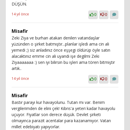
DÜŞÜN.
14 yıl önce
0
0
Misafir
Zeki Ziya ve burhan atakan denilen vatandaşlar
yüzünden o şirket batmıştır...planlar işledi ama cin ali
yemedi ;) siz anladınız önce eşşegi öldürüp öyle satın
alacaktınız emme cin ali uyandı işe degilmi Zeki
Ziyaaaaaaa :) sen iyi bilirsin bu işleri ama tören bitmiştir
artık..
14 yıl önce
0
0
Misafir
Bastır parayı kur havayolunu. Tutan mı var. Benim
vergilerimden de elini çek! Kıbrıs'a yeteri kadar havayolu
uçuyor. Fiyatlar son derece düşük. Devlet şirketi
olmayınca parazit acentalar para kazanamıyor. Vatan
millet edebiyatı yapıyorlar.