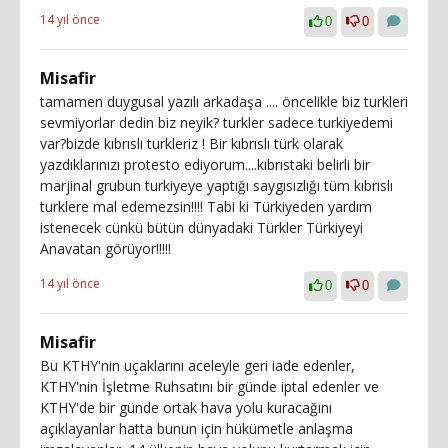
14 yıl önce
0
0
Misafir
tamamen duygusal yazılı arkadaşa .... öncelikle biz turkleri
sevmiyorlar dedin biz neyik? turkler sadece turkiyedemi
var?bizde kıbrıslı turkleriz ! Bir kıbrıslı türk olarak
yazdıklarınızı protesto ediyorum....kıbrıstaki belirli bir
marjinal grubun turkiyeye yaptığı saygısızlığı tüm kıbrıslı
turklere mal edemezsin!!!! Tabi ki Türkiyeden yardım
istenecek cünkü bütün dünyadaki Türkler Türkiyeyi
Anavatan görüyor!!!!!
14 yıl önce
0
0
Misafir
Bu KTHY'nin uçaklarını aceleyle geri iade edenler,
KTHY'nin İşletme Ruhsatını bir günde iptal edenler ve
KTHY'de bir günde ortak hava yolu kuracağını
açıklayanlar hatta bunun için hükümetle anlaşma