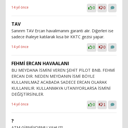
14 yıl önce
0
0
TAV
Sanırım TAV Ercan havalimanını garanti alır. Diğerleri ise
sadece ihaleye katılarak kısa bir KKTC gezisi yapar.
14 yıl önce
0
0
FEHMİ ERCAN HAVAALANI
BU MEYDANA İSMİNİ VEREN ŞEHİT PİLOT BNB. FEHMİ
ERCAN DIR. NEDEN MEYDANIN İSMİ BÖYLE
KULLANILMAZ ACABADA SADECE ERCAN OLARAK
KULLANILIR. KULLANMAYA UTANIYORLARSA İSMİNİ
DEĞİŞTİRSİNLER.
14 yıl önce
0
1
?
ATM GİRMİYORMU YAHU??