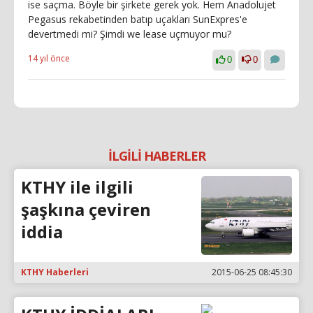
ise saçma. Böyle bir şirkete gerek yok. Hem Anadolujet
Pegasus rekabetinden batıp uçakları SunExpres'e
devertmedi mi? Şimdi we lease uçmuyor mu?
14 yıl önce
0
0
İLGİLİ HABERLER
KTHY ile ilgili
şaşkına çeviren
iddia
KTHY Haberleri
2015-06-25 08:45:30