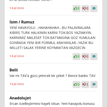
14 yıl önce
0
0
İsim / Rumuz
YENİ HAVAYOLU ...HAHAHAHAH....BU PALAVRALARA
KIBRIS TURK HALKININ KARNI TOK.BOS YAZMAYIN..
KARNIMIZ MALESEF TOK.BATMASINA GOZ YUMULAN
SONRADA YENI BIR FORMUL ARAYANLAR...YAZIK BU
MILLETI SALAK YERINE KOYMAKTAN VAZGECIN
14 yıl önce
0
0
Belli
Var mı TAV'a gücü yetecek bir şirket ? Bence banko TAV
14 yıl önce
0
1
Anadolujet
Ercan özelleştirmesi hayırlı olsun. Yeni havayolu konusu