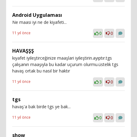
Android Uygulaması
Ne maasi iyi ne de kiyafeti...
11 yıl önce
0
0
HAVAŞŞŞ
kıyafet iyileştirceğinize maaşlari iyileştirin.ayıptır.tgs
çalışanın maaşıyla bu kadar uçurum olurmu.üstelik tgs
havaş ortak bu nasıl bir haktır
11 yıl önce
3
0
tgs
havaş'a bak birde tgs ye bak...
11 yıl önce
0
0
show