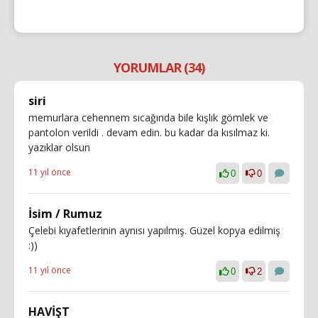
YORUMLAR (34)
siri
memurlara cehennem sıcağında bile kışlık gömlek ve
pantolon verildi . devam edin. bu kadar da kısılmaz ki.
yazıklar olsun
11 yıl önce
0
0
İsim / Rumuz
Çelebi kıyafetlerinin aynısı yapılmış. Güzel kopya edilmiş
:))
11 yıl önce
0
2
HAVİŞT