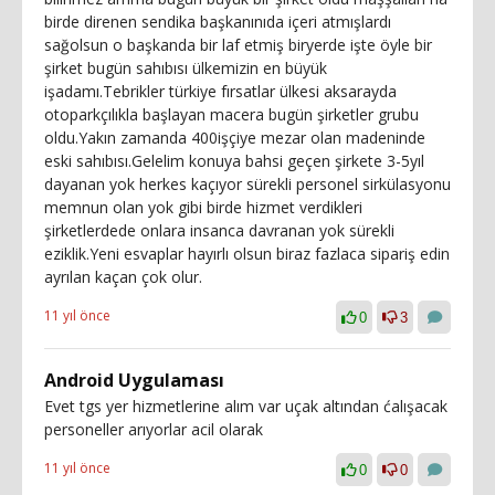
birde direnen sendika başkanınıda içeri atmışlardı
sağolsun o başkanda bir laf etmiş biryerde işte öyle bir
şirket bugün sahıbısı ülkemizin en büyük
işadamı.Tebrikler türkiye fırsatlar ülkesi aksarayda
otoparkçılıkla başlayan macera bugün şirketler grubu
oldu.Yakın zamanda 400işçiye mezar olan madeninde
eski sahıbısı.Gelelim konuya bahsi geçen şirkete 3-5yıl
dayanan yok herkes kaçıyor sürekli personel sirkülasyonu
memnun olan yok gibi birde hizmet verdikleri
şirketlerdede onlara insanca davranan yok sürekli
eziklik.Yeni esvaplar hayırlı olsun biraz fazlaca sipariş edin
ayrılan kaçan çok olur.
11 yıl önce
0
3
Android Uygulaması
Evet tgs yer hizmetlerine alım var uçak altından ćalışacak
personeller arıyorlar acil olarak
11 yıl önce
0
0