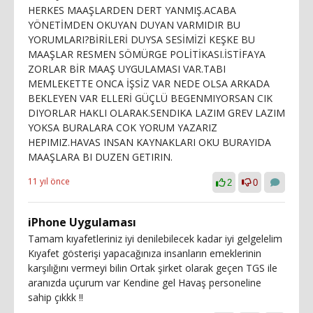
HERKES MAAŞLARDEN DERT YANMIŞ.ACABA
YÖNETİMDEN OKUYAN DUYAN VARMIDIR BU
YORUMLARI?BİRİLERİ DUYSA SESİMİZİ KEŞKE BU
MAAŞLAR RESMEN SÖMÜRGE POLİTİKASI.İSTİFAYA
ZORLAR BİR MAAŞ UYGULAMASI VAR.TABI
MEMLEKETTE ONCA İŞSİZ VAR NEDE OLSA ARKADA
BEKLEYEN VAR ELLERİ GÜÇLÜ BEGENMIYORSAN CIK
DIYORLAR HAKLI OLARAK.SENDIKA LAZIM GREV LAZIM
YOKSA BURALARA COK YORUM YAZARIZ
HEPIMIZ.HAVAS INSAN KAYNAKLARI OKU BURAYIDA
MAAŞLARA BI DUZEN GETIRIN.
11 yıl önce
2
0
iPhone Uygulaması
Tamam kıyafetleriniz iyi denilebilecek kadar iyi gelgelelim
Kıyafet gösterişi yapacağınıza insanların emeklerinin
karşılığını vermeyi bilin Ortak şirket olarak geçen TGS ile
aranızda uçurum var Kendine gel Havaş personeline
sahip çıkkk !!