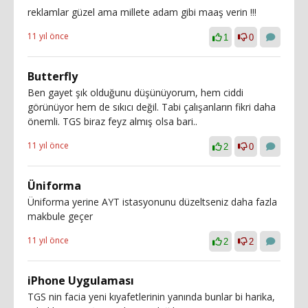
reklamlar güzel ama millete adam gibi maaş verin !!!
11 yıl önce
1
0
Butterfly
Ben gayet şık olduğunu düşünüyorum, hem ciddi
görünüyor hem de sıkıcı değil. Tabi çalışanların fikri daha
önemli. TGS biraz feyz almış olsa bari..
11 yıl önce
2
0
Üniforma
Üniforma yerine AYT istasyonunu düzeltseniz daha fazla
makbule geçer
11 yıl önce
2
2
iPhone Uygulaması
TGS nin facia yeni kıyafetlerinin yanında bunlar bi harika,