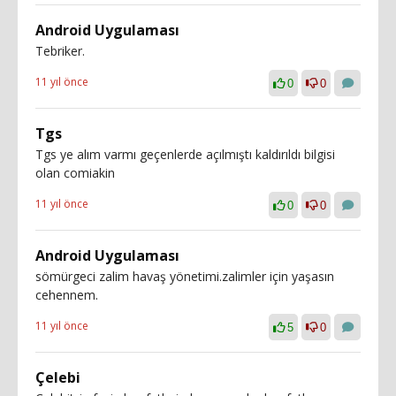
Android Uygulaması
Tebriker.
11 yıl önce
0
0
Tgs
Tgs ye alım varmı geçenlerde açılmıştı kaldırıldı bilgisi
olan comiakin
11 yıl önce
0
0
Android Uygulaması
sömürgeci zalim havaş yönetimi.zalimler için yaşasın
cehennem.
11 yıl önce
5
0
Çelebi