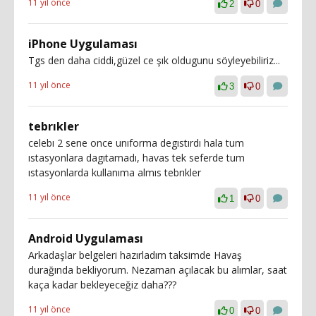
11 yıl önce
2
0
iPhone Uygulaması
Tgs den daha ciddi,güzel ce şık oldugunu söyleyebiliriz...
11 yıl önce
3
0
tebrıkler
celebı 2 sene once unıforma degıstırdı hala tum
ıstasyonlara dagıtamadı, havas tek seferde tum
ıstasyonlarda kullanıma almıs tebrıkler
11 yıl önce
1
0
Android Uygulaması
Arkadaşlar belgeleri hazırladım taksimde Havaş
durağında bekliyorum. Nezaman açılacak bu alımlar, saat
kaça kadar bekleyeceğiz daha???
11 yıl önce
0
0