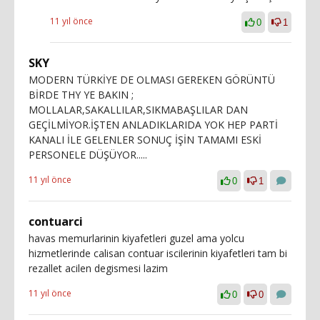
11 yıl önce
0
1
SKY
MODERN TÜRKİYE DE OLMASI GEREKEN GÖRÜNTÜ
BİRDE THY YE BAKIN ;
MOLLALAR,SAKALLILAR,SIKMABAŞLILAR DAN
GEÇİLMİYOR.İŞTEN ANLADIKLARIDA YOK HEP PARTİ
KANALI İLE GELENLER SONUÇ İŞİN TAMAMI ESKİ
PERSONELE DÜŞÜYOR.....
11 yıl önce
0
1
contuarci
havas memurlarinin kiyafetleri guzel ama yolcu
hizmetlerinde calisan contuar iscilerinin kiyafetleri tam bi
rezallet acilen degismesi lazim
11 yıl önce
0
0