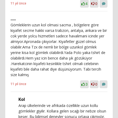
11 yıl önce
4
0
.....
Gömleklerin uzun kol olmasi sacma , bölgelere göre
kiyafet secme hakki varsa trabzon, antalya, ankara ve bir
cok yerde yolcu hizmetleri sadece havalimani icinde yer
almiyor.Apronada çıkıyorlar. Kiyafetler güzel olmus
olabilir.Ama Tzx de nemli bir bölge uzunkol gömlek
yerine kisa kol gömlek olabilirdi.Yada Polo yaka tshirt de
olabilirdi.Hem yaz icin bence daha şık gözüküyor
.Harekatcinin kiyafeti kesinlikle tshirt olmali celebinin
kiyafeti bile daha rahat diye düşünüyorum. Tabi tercih
size kalmış
11 yıl önce
3
0
Kol
Arap ülkelerinde ve afrikada özellikle uzun kollu
gömlekler giyilir. Kollara gelen sıcağı bir nebze olsun
keser. Bu bilimsel deneyler sonucu ortaya çıkmıştır.