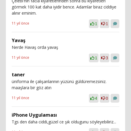
Çelebi'nin facia kıyafetlerinden sonra bu kıyafetlerı
görmek 100 kat daha iyidir bence. Adamlar biraz ciddiye
alınır eminim.
11 yıl önce
1
1
Yavaş
Nerde Havaş orda yavaş
11 yıl önce
1
3
taner
üniforma ile çalışanlarının yüzünü güldüremezsiniz.
maaşlara bir göz atın
11 yıl önce
4
0
iPhone Uygulaması
Tgs den daha ciddi,güzel ce şık oldugunu söyleyebiliriz...