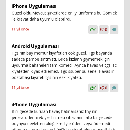
iPhone Uygulaması
Güzel oldu.Mevcut şirketlerde en iyi üniforma bu.Gömlek
ile kravat daha uyumlu olabilirdi.
11 yıl önce
0
0
Android Uygulaması
Tgs nin bay memur kıyafetleri cok güzel. Tgs bayanda
sadece pembe siritmisti. Birde kızlarin giymemek için
uydurma bahaneleri tam komedi. Ayrica havas ve tgs isci
kiyafetleri kiyas edilemez. Tgs ssüper bu sene. Havas in
postabaşi kıyafeti tgs nin eski kiyafeti.
11 yıl önce
0
0
iPhone Uygulaması
Birr gecede kurulan havaş hatırlarsanız thy nin
jeneratörlerini vb yer hizmeti cihazlarını alıp bir gecede
boyayıp devletten aldığı krediyle ödedi veya ödemedi
bilinmez amma bugün büyük bir şirket oldu maşşallah ha