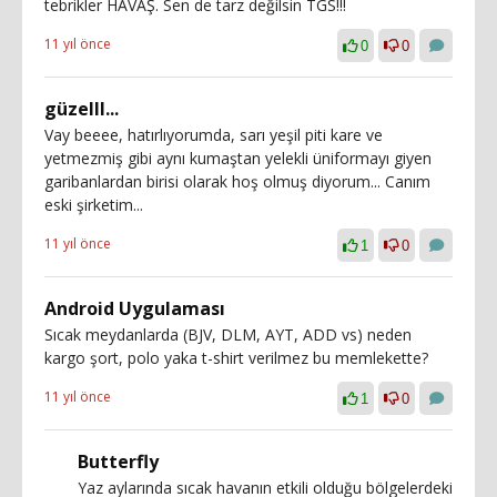
tebrikler HAVAŞ. Sen de tarz değilsin TGS!!!
11 yıl önce
0
0
güzelll...
Vay beeee, hatırlıyorumda, sarı yeşil piti kare ve
yetmezmiş gibi aynı kumaştan yelekli üniformayı giyen
garibanlardan birisi olarak hoş olmuş diyorum... Canım
eski şirketim...
11 yıl önce
1
0
Android Uygulaması
Sıcak meydanlarda (BJV, DLM, AYT, ADD vs) neden
kargo şort, polo yaka t-shirt verilmez bu memlekette?
11 yıl önce
1
0
Butterfly
Yaz aylarında sıcak havanın etkili olduğu bölgelerdeki