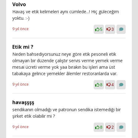
Volvo
Havaş ve etik kelimeleri aynı cümlede...! Hiç güleceğim
yoktu. :-)
9 yıl önce
5
3
Etik mi ?
Neden bahsediyorsunuz neye göre etik pesoneli etik
olmayan bir düzende çalıştır servis verme yemek verme
mesai ücreti verme yok yaa bırakın bu işleri ama üst
tabakaya gelince yemekler âlemler restoranlarda var.
9 yıl önce
8
4
havaşşşş
sendikanın olmadığı ve patronun sendika istemediği bir
şirket etik olabilir mi ?
9 yıl önce
8
2