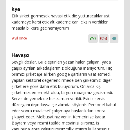
kya
Etik sirket gormesek havasi etik die yutturacaklar ust
kademeye karsi etik alt kademe cani ciksin verdikleri
maasla bi kere gecinemiyorum
9 yıl önce
7
4
Havaşcı
Sevgili doslar. Bu eleştirileri yazan halen çalışan, yada
çaışıp ayrılan arkadaşlarımız olduğuna inanıyorum. Hiç
birimizi şirket işe alırken google şartlarını vaat etmedi.
yapılan sektörel değerlendirmede ben şirketimizi diğer
şirketlere göre daha etik buluyorum. Onlarca kişi
şirketimizden emekli oldu, birgün maaşımız geçikmedi.
Servis de yemek de her zaman verildi. Eviniz servis
düzergahı dışındaysa işe alımda söylenir. Personel kabul
eder sonra maalesef çalışmaya başladıkdan sonra
şikayet eder. Melbusatınız verilir. Kemerinize kadar.
Bayram veya resmi tatilde mesainizi alırsınız. İş
kanununa göre çalıştırılırsınız.Yıllık izninizi kullanırsınız.