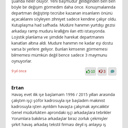
şuanda neler oluyor. Yeni başmüdür geldiğinden beri ben
böyle bir değişim görmedim daha önce. Konuşmalarında
departman değiştirip tecrübe kazanan insanların önünü
açacaklarını söyleyen zihniyet sadece kendine çalışır oldu.
Kutuplaşma had safhada. Müdüre hanımın yurtdışı gezisi
arkadaşı ramp muduru krallığını ilan etti istasyonda.
Lojistik planlama ve şimdide harekat departmanını
kanatları altına aldi. Mudure hanımın ne kadar eşi dostu
varsa bi yerlere geliyor. Bunları kimsenin görmemesi
bilmemesi mümkün değil bence sadece 3 maymunu
oynuyorlar.
9 yıl önce
10
3
Ertan
Havaş evet ilik işe başlamam 1996 / 2015 yılları arasında
çalıştım işçi şöför kadrosuyla işe başladım makinist
kadrosuyla işten ayrıldım havaşta çalışmak ayrıcalıktır
Genel müdürlükten aprondaki işçi arkadaşlara tebrikler
Yorumlara bakılırsa arkadaşlar biraz zorluk çekmişler
şirkrt havaş arkadaş tekstil firması deyil iş anlayışı iş