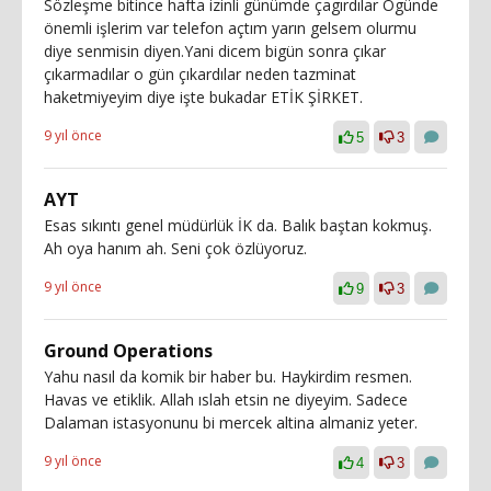
Sözleşme bitince hafta izinli günümde çagırdılar Ogünde
önemli işlerim var telefon açtım yarın gelsem olurmu
diye senmisin diyen.Yani dicem bigün sonra çıkar
çıkarmadılar o gün çıkardılar neden tazminat
haketmiyeyim diye işte bukadar ETİK ŞİRKET.
9 yıl önce
5
3
AYT
Esas sıkıntı genel müdürlük İK da. Balık baştan kokmuş.
Ah oya hanım ah. Seni çok özlüyoruz.
9 yıl önce
9
3
Ground Operations
Yahu nasıl da komik bir haber bu. Haykirdim resmen.
Havas ve etiklik. Allah ıslah etsin ne diyeyim. Sadece
Dalaman istasyonunu bi mercek altina almaniz yeter.
9 yıl önce
4
3