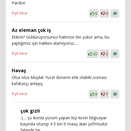
Pardon
9 yıl önce
9
0
Az eleman çok iş
Etikmi? Güldürüyorsunuz halimize bin şükür ama, bu
yaptığımız işin hakkını alamıyoruz.....
9 yıl önce
10
2
Havaş
Olsa olsa Müjdat Yücel dönemi etik olabilir,sonrası
kafatasçı anlayış.
9 yıl önce
9
7
çok gizli
:).... şu ikonla yorum yapan kişi kesin bilgisayar
başında oturup 4 5 bin tl maaş alan şef/müdür
falandır he.