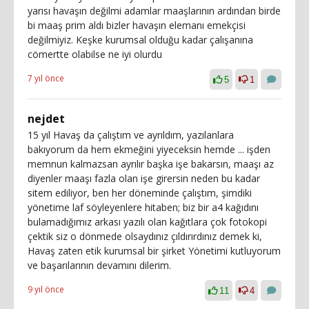
yarısı havaşın değilmi adamlar maaşlarının ardından birde
bi maaş prim aldı bizler havaşın elemanı emekçisi
değilmiyiz. Keşke kurumsal olduğu kadar çalışanına
cömertte olabilse ne iyi olurdu
7 yıl önce
5
1
nejdet
15 yıl Havaş da çalıştım ve ayrıldım, yazılanlara
bakıyorum da hem ekmeğini yiyeceksin hemde ... işden
memnun kalmazsan ayrılır başka işe bakarsın, maaşı az
diyenler maaşı fazla olan işe girersin neden bu kadar
sitem ediliyor, ben her döneminde çalıştım, şimdiki
yönetime laf söyleyenlere hitaben; biz bir a4 kağıdını
bulamadığımız arkası yazılı olan kağıtlara çok fotokopi
çektik siz o dönmede olsaydınız çıldırırdınız demek ki,
Havaş zaten etik kurumsal bir şirket Yönetimi kutluyorum
ve başarılarının devamını dilerim.
9 yıl önce
11
4