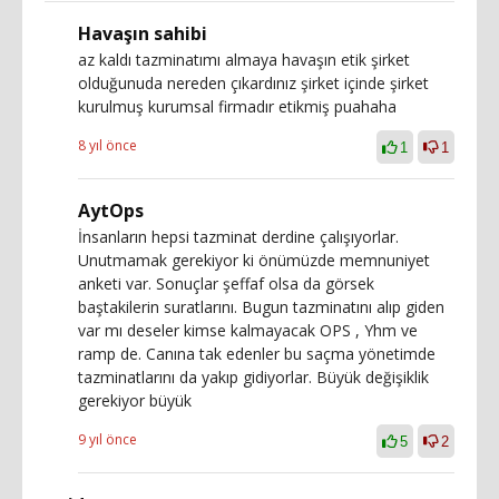
Havaşın sahibi
az kaldı tazminatımı almaya havaşın etik şirket
olduğunuda nereden çıkardınız şirket içinde şirket
kurulmuş kurumsal firmadır etikmiş puahaha
8 yıl önce
1
1
AytOps
İnsanların hepsi tazminat derdine çalışıyorlar.
Unutmamak gerekiyor ki önümüzde memnuniyet
anketi var. Sonuçlar şeffaf olsa da görsek
baştakilerin suratlarını. Bugun tazminatını alıp giden
var mı deseler kimse kalmayacak OPS , Yhm ve
ramp de. Canına tak edenler bu saçma yönetimde
tazminatlarını da yakıp gidiyorlar. Büyük değişiklik
gerekiyor büyük
9 yıl önce
5
2