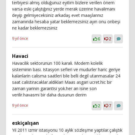
terbiyesi almış olduğunuz eyitim bizlere verilen önem
varsa eski çalıştığınız yerde merak üzerine havalimanı
deyip gelmiyeceksiniz arkadaş evet maaşlarınız
zamanında hesaba yatar beklemezsiniz ayın onu onbeşi
ne kadar beklemezsiniz
9 yıl önce
6
2
Havaci
Havacilik sektorunun 100 karali. Modern kolelik
sisteminin basi. Istasyon sefleri ve mudurler haric geriye
kalanlarin calisma saatleri bile belli degil utanmasalar 24
saat calistiracaklar.aldiklari Maas asgari ucret.hic bir
zaman yarinin garantisi yok.her an isine son
verilir.havasmi bir daha dusunun derim
9 yıl önce
2
7
eskiçalışan
Yıl 2011 izmir istasyonu 10 aylık sözleşme yaptılar.çalıştık