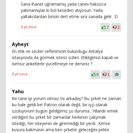
Sana ihanet uğramamış yada canını haksızca
yakmamışlar ki bol keseden atıyosun. Yada
yaltakcılardan birisin dert etme sıra sanada gelir. :D
9 yıl önce
7
2
Ayheyt
En etik ve seckin seflerimizin bulundugu Antalya
istasyonda da gormek isteriz sizleri. Etikligimizi kapali ve
isimsiz anketlerle yuceltmeye ne dersiniz ?
9 yıl önce
8
1
Yahu
Bir tane iyi yorum olmaz mı arkadaş? Bu şirket ne zaman
bu hale geldi be! Patron olarak değil, bir işçi olarak
üzülüyorum bugün geldiğimiz şu duruma.. Yıllardır emek
verdiğim bu şirket bir zamanlar herkesin çalışmak
istediği, her isteyenin de giremediği bir yerdi.. Kimse
kusura bakmasın ama ben şirketin geleceğini pekte