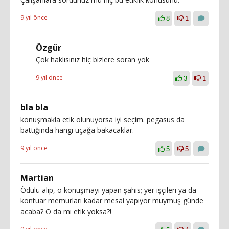
9 yıl önce
8
1
Özgür
Çok haklısınız hiç bizlere soran yok
9 yıl önce
3
1
bla bla
konuşmakla etik olunuyorsa iyi seçim. pegasus da
battığında hangi uçağa bakacaklar.
9 yıl önce
5
5
Martian
Ödülü alıp, o konuşmayı yapan şahıs; yer işçileri ya da
kontuar memurları kadar mesai yapıyor muymuş günde
acaba? O da mı etik yoksa?!