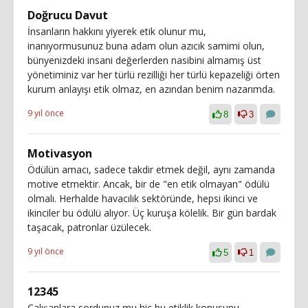
Doğrucu Davut
İnsanların hakkını yiyerek etik olunur mu,
inanıyormusunuz buna adam olun azıcık samimi olun,
bünyenizdeki insani değerlerden nasibini almamış üst
yönetiminiz var her türlü rezilliği her türlü kepazeliği örten
kurum anlayışı etik olmaz, en azından benim nazarımda.
9 yıl önce
8
3
Motivasyon
Ödülün amacı, sadece takdir etmek değil, aynı zamanda
motive etmektir. Ancak, bir de "en etik olmayan" ödülü
olmalı. Herhalde havacılık sektöründe, hepsi ikinci ve
ikinciler bu ödülü alıyor. Üç kuruşa kölelik. Bir gün bardak
taşacak, patronlar üzülecek.
9 yıl önce
5
1
12345
Çalışanlara sordunuz mu hiç bu etiklik konusunu.