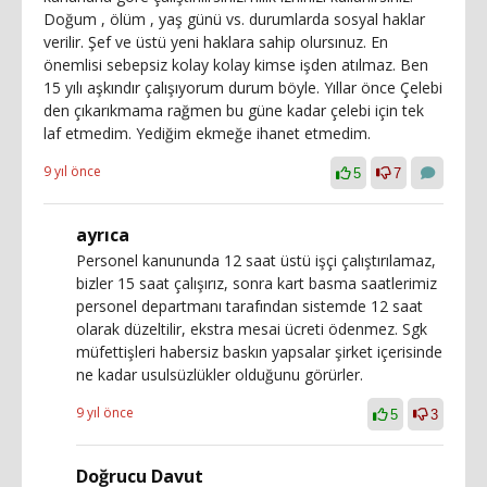
Doğum , ölüm , yaş günü vs. durumlarda sosyal haklar
verilir. Şef ve üstü yeni haklara sahip olursınuz. En
önemlisi sebepsiz kolay kolay kimse işden atılmaz. Ben
15 yılı aşkındır çalışıyorum durum böyle. Yıllar önce Çelebi
den çıkarıkmama rağmen bu güne kadar çelebi için tek
laf etmedim. Yediğim ekmeğe ihanet etmedim.
9 yıl önce
5
7
ayrıca
Personel kanununda 12 saat üstü işçi çalıştırılamaz,
bizler 15 saat çalışırız, sonra kart basma saatlerimiz
personel departmanı tarafından sistemde 12 saat
olarak düzeltilir, ekstra mesai ücreti ödenmez. Sgk
müfettişleri habersiz baskın yapsalar şirket içerisinde
ne kadar usulsüzlükler olduğunu görürler.
9 yıl önce
5
3
Doğrucu Davut