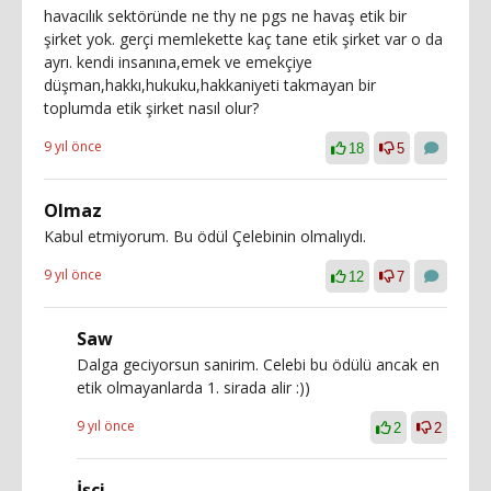
havacılık sektöründe ne thy ne pgs ne havaş etik bir
şirket yok. gerçi memlekette kaç tane etik şirket var o da
ayrı. kendi insanına,emek ve emekçiye
düşman,hakkı,hukuku,hakkaniyeti takmayan bir
toplumda etik şirket nasıl olur?
9 yıl önce
18
5
Olmaz
Kabul etmiyorum. Bu ödül Çelebinin olmalıydı.
9 yıl önce
12
7
Saw
Dalga geciyorsun sanirim. Celebi bu ödülü ancak en
etik olmayanlarda 1. sirada alir :))
9 yıl önce
2
2
İşçi