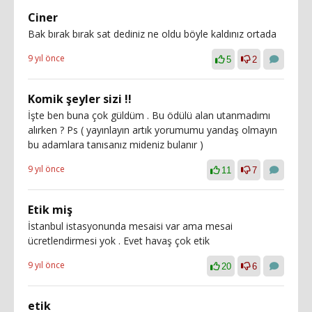
Ciner
Bak bırak bırak sat dediniz ne oldu böyle kaldınız ortada
9 yıl önce
5
2
Komik şeyler sizi !!
İşte ben buna çok güldüm . Bu ödülü alan utanmadımı
alırken ? Ps ( yayınlayın artık yorumumu yandaş olmayın
bu adamlara tanısanız mideniz bulanır )
9 yıl önce
11
7
Etik miş
İstanbul istasyonunda mesaisi var ama mesai
ücretlendirmesi yok . Evet havaş çok etik
9 yıl önce
20
6
etik