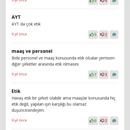
9 yıl önce
5
4
AYT
AYT da çok etik
9 yıl önce
5
2
maaş ve personel
Bide personel ve maaş konusunda etik olsalar yemisim
diğer şirketler arasında etik olmasını
9 yıl önce
7
3
Etik
Havaş etik bir şirket olabilir ama maaşlar konusunda hiç
etik değil, yapılan işin karşılığı bu olamaz
düşüncesindeyim.
9 yıl önce
6
2