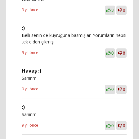
9 yıl önce
3
0
:)
Belli senin de kuyruğuna basmışlar. Yorumların hepsi
tek elden çıkmış.
9 yıl önce
0
8
Havaş :)
Sanırım
9 yıl önce
0
0
:)
Sanırım
9 yıl önce
0
0