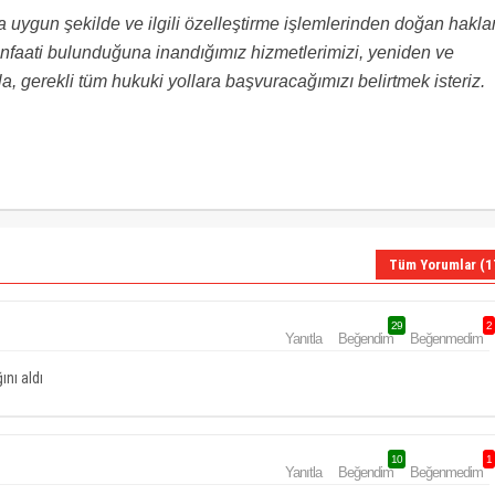
ara uygun şekilde ve ilgili özelleştirme işlemlerinden doğan hakla
aati bulunduğuna inandığımız hizmetlerimizi, yeniden ve
, gerekli tüm hukuki yollara başvuracağımızı belirtmek isteriz.
Tüm Yorumlar (1
29
2
Yanıtla
Beğendim
Beğenmedim
ını aldı
10
1
Yanıtla
Beğendim
Beğenmedim