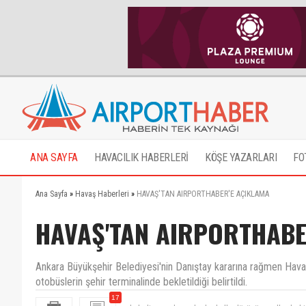
ANA SAYFA
HAVACILIK HABERLERİ
KÖŞE YAZARLARI
FO
Ana Sayfa
»
Havaş Haberleri
»
HAVAŞ'TAN AIRPORTHABER'E AÇIKLAMA
HAVAŞ'TAN AIRPORTHABE
Ankara Büyükşehir Belediyesi'nin Danıştay kararına rağmen Hava
otobüslerin şehir terminalinde bekletildiği belirtildi.
17
belediye madem o kadar halkı düşünüyor yıllardır b