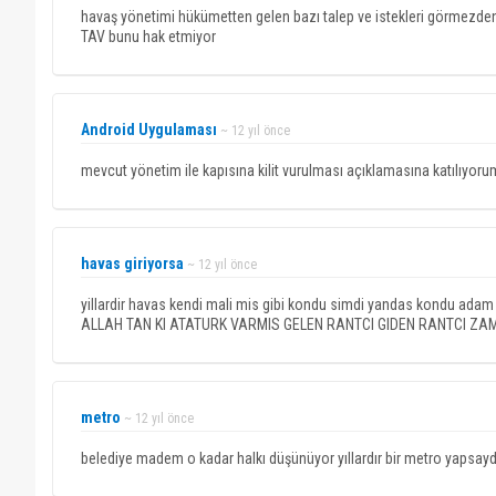
havaş yönetimi hükümetten gelen bazı talep ve istekleri görmezden
TAV bunu hak etmiyor
Android Uygulaması
~ 12 yıl önce
mevcut yönetim ile kapısına kilit vurulması açıklamasına katılıyor
havas giriyorsa
~ 12 yıl önce
yillardir havas kendi mali mis gibi kondu simdi yandas kondu adam g
ALLAH TAN KI ATATURK VARMIS GELEN RANTCI GIDEN RANTCI ZAM
metro
~ 12 yıl önce
belediye madem o kadar halkı düşünüyor yıllardır bir metro yapsa