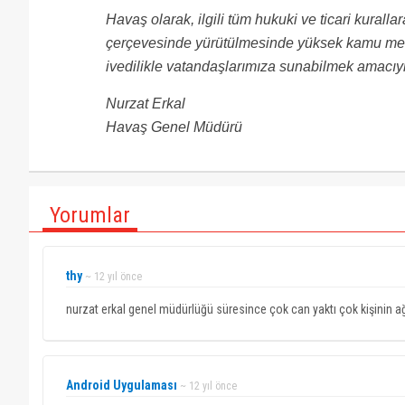
Havaş olarak, ilgili tüm hukuki ve ticari kurall
çerçevesinde yürütülmesinde yüksek kamu menf
ivedilikle vatandaşlarımıza sunabilmek amacıyla
Nurzat Erkal
Havaş Genel Müdürü
Yorumlar
thy
~ 12 yıl önce
nurzat erkal genel müdürlüğü süresince çok can yaktı çok kişinin ağ
Android Uygulaması
~ 12 yıl önce