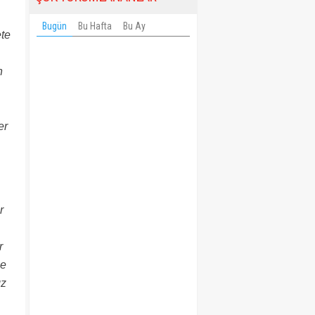
Bugün
Bu Hafta
Bu Ay
ete
n
er
r
r
ne
ız