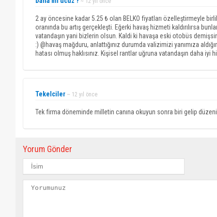
Daha mı ucuz ?
~ 12 yıl önce
2 ay öncesine kadar 5.25 ₺ olan BELKO fiyatları özelleştirmeyle bir
oranında bu artış gerçekleşti. Eğerki havaş hizmeti kaldırılırsa bunla
vatandaşın yani bizlerin olsun. Kaldi ki havaşa eski otobüs demiş
:) @havaş mağduru, anlattığınız durumda valizimizi yanımıza aldığ
hatası olmuş haklısınız. Kişisel rantlar uğruna vatandaşın daha iyi
Tekelciler
~ 12 yıl önce
Tek firma döneminde milletin canına okuyun sonra biri gelip düzenin
Yorum Gönder