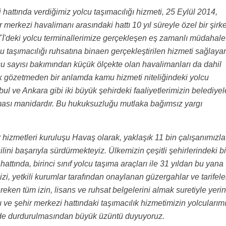
attında verdiğimiz yolcu taşımacılığı hizmeti, 25 Eylül 2014,
r merkezi havalimanı arasındaki hattı 10 yıl süreyle özel bir şirk
İ'deki yolcu terminallerimize gerçekleşen eş zamanlı müdahale
taşımacılığı ruhsatına binaen gerçekleştirilen hizmeti sağlaya
olcu sayısı bakımından küçük ölçekte olan havalimanları da dahil
rk gözetmeden bir anlamda kamu hizmeti niteliğindeki yolcu
ul ve Ankara gibi iki büyük şehirdeki faaliyetlerimizin belediyel
ması manidardır. Bu hukuksuzluğu mutlaka bağımsız yargı
 hizmetleri kuruluşu Havaş olarak, yaklaşık 11 bin çalışanımızla
lini başarıyla sürdürmekteyiz. Ülkemizin çeşitli şehirlerindeki bi
ttında, birinci sınıf yolcu taşıma araçları ile 31 yıldan bu yana
izi, yetkili kurumlar tarafından onaylanan güzergahlar ve tarifele
eken tüm izin, lisans ve ruhsat belgelerini almak suretiyle yeri
e şehir merkezi hattındaki taşımacılık hizmetimizin yolcularım
mde durdurulmasından büyük üzüntü duyuyoruz.