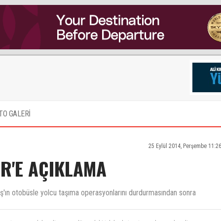
TO GALERİ
25 Eylül 2014, Perşembe 11:2
R'E AÇIKLAMA
ş'ın otobüsle yolcu taşıma operasyonlarını durdurmasından sonra
ir metro yapsaydı havalimanına, dünya daki tek başket metrosu olmayan havalimanına