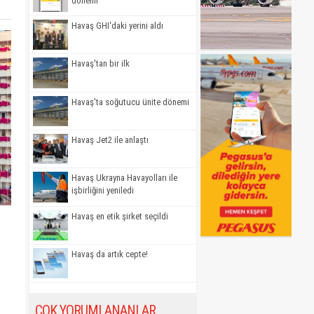
dönemi
Havaş GHI'daki yerini aldı
Havaş'tan bir ilk
Havaş'ta soğutucu ünite dönemi
Havaş Jet2 ile anlaştı
Havaş Ukrayna Havayolları ile
işbirliğini yeniledi
Havaş en etik şirket seçildi
Havaş da artık cepte!
ÇOK YORUMLANANLAR