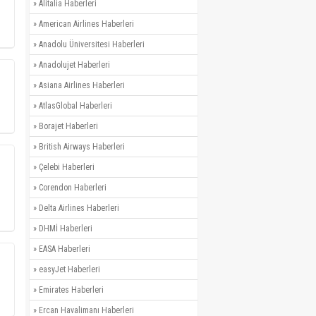
»
Alitalia Haberleri
»
American Airlines Haberleri
»
Anadolu Üniversitesi Haberleri
»
Anadolujet Haberleri
»
Asiana Airlines Haberleri
»
AtlasGlobal Haberleri
»
Borajet Haberleri
»
British Airways Haberleri
»
Çelebi Haberleri
»
Corendon Haberleri
»
Delta Airlines Haberleri
»
DHMİ Haberleri
»
EASA Haberleri
»
easyJet Haberleri
»
Emirates Haberleri
»
Ercan Havalimanı Haberleri