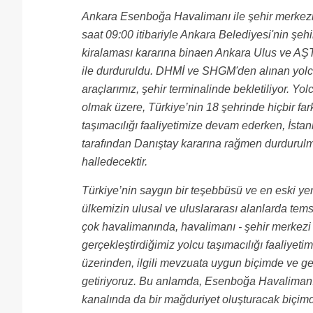
Ankara Esenboğa Havalimanı ile şehir merkezi h
saat 09:00 itibariyle Ankara Belediyesi'nin şehi
kiralaması kararına binaen Ankara Ulus ve AŞT
ile durduruldu. DHMİ ve SHGM'den alınan yolcu 
araçlarımız, şehir terminalinde bekletiliyor. Y
olmak üzere, Türkiye’nin 18 şehrinde hiçbir fa
taşımacılığı faaliyetimize devam ederken, İstanb
tarafından Danıştay kararına rağmen durdurul
halledecektir.
Türkiye’nin saygın bir teşebbüsü ve en eski yer
ülkemizin ulusal ve uluslararası alanlarda temsi
çok havalimanında, havalimanı - şehir merkezi ha
gerçekleştirdiğimiz yolcu taşımacılığı faaliyetim
üzerinden, ilgili mevzuata uygun biçimde ve ger
getiriyoruz. Bu anlamda, Esenboğa Havalimanı v
kanalında da bir mağduriyet oluşturacak biçi