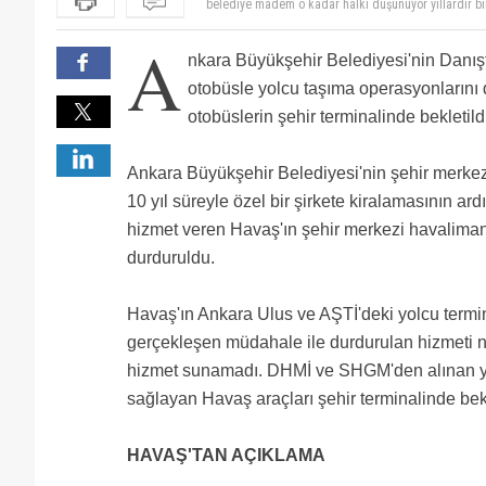
sahip
Zamanında İstanbul büyük şehir belediyesinin yaptığ
yapılıyor fark yok.
Mevcut yönetimle kapısına kilit vurulmasına az kaldı
A
Saçma saçma konusmayin yandasa verilsin de rahat ed
nkara Büyükşehir Belediyesi'nin Danış
Yasak da neymiş!! Hersey tekelleşme yolunda. Sen b
2 ay öncesine kadar 5.25 ₺ olan BELKO fiyatları özel
otobüsle yolcu taşıma operasyonların
oranında bu artış gerçekleşti. Eğerki havaş hizmeti ka
Tek firma döneminde milletin canına okuyun sonra bir
tercih vatandaşın yani bizlerin olsun. Kaldi ki hav
nurzat erkal genel müdürlüğü süresince çok can yaktı
otobüslerin şehir terminalinde bekletildiğ
geçirmenizi öneririm :) @havaş mağduru, anlattığın
havaş yönetimi hükümetten gelen bazı talep ve iste
başta belirtmemeleri onların hatası olmuş haklısınız
harcıyor TAV bunu hak etmiyor
mevcut yönetim ile kapısına kilit vurulması açıklama
kararı kınıyorum.
yillardir havas kendi mali mis gibi kondu simdi yan
Ankara Büyükşehir Belediyesi'nin şehir merkezi
ALLAH TAN KI ATATURK VARMIS GELEN RANTCI GID
10 yıl süreyle özel bir şirkete kiralamasının ar
hizmet veren Havaş'ın şehir merkezi havaliman
durduruldu.
Havaş'ın Ankara Ulus ve AŞTİ'deki yolcu termi
gerçekleşen müdahale ile durdurulan hizmeti 
hizmet sunamadı. DHMİ ve SHGM'den alınan yolc
sağlayan Havaş araçları şehir terminalinde bekl
HAVAŞ'TAN AÇIKLAMA