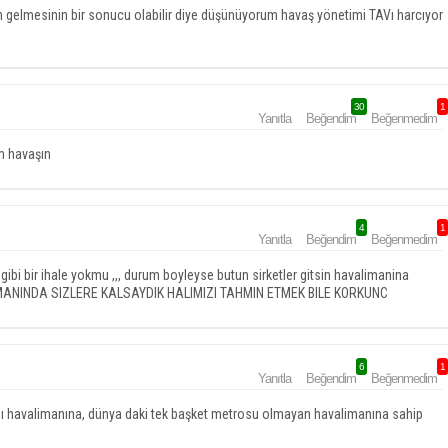
 gelmesinin bir sonucu olabilir diye düşünüyorum havaş yönetimi TAVı harcıyor
30
1
Yanıtla
Beğendim
Beğenmedim
um havaşın
4
1
Yanıtla
Beğendim
Beğenmedim
ibi bir ihale yokmu ,,, durum boyleyse butun sirketler gitsin havalimanina
ANINDA SIZLERE KALSAYDIK HALIMIZI TAHMIN ETMEK BILE KORKUNC
6
1
Yanıtla
Beğendim
Beğenmedim
ydı havalimanına, dünya daki tek başket metrosu olmayan havalimanına sahip