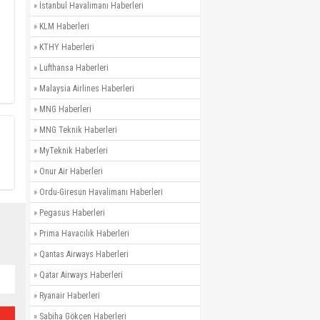
»
İstanbul Havalimanı Haberleri
»
KLM Haberleri
»
KTHY Haberleri
»
Lufthansa Haberleri
»
Malaysia Airlines Haberleri
»
MNG Haberleri
»
MNG Teknik Haberleri
»
MyTeknik Haberleri
»
Onur Air Haberleri
»
Ordu-Giresun Havalimanı Haberleri
»
Pegasus Haberleri
»
Prima Havacılık Haberleri
»
Qantas Airways Haberleri
»
Qatar Airways Haberleri
»
Ryanair Haberleri
»
Sabiha Gökçen Haberleri