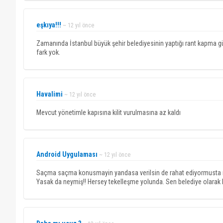
eşkıya!!!
~ 12 yıl önce
Zamanında İstanbul büyük şehir belediyesinin yaptığı rant kapma gü
fark yok.
Havalimi
~ 12 yıl önce
Mevcut yönetimle kapısına kilit vurulmasına az kaldı
Android Uygulaması
~ 12 yıl önce
Saçma saçma konusmayin yandasa verilsin de rahat ediyormusta neym
Yasak da neymiş!! Hersey tekelleşme yolunda. Sen belediye olarak 