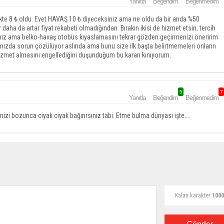
Yanıtla
Beğendim
Beğenmedim
likte 8 ₺ oldu. Evet HAVAŞ 10 ₺ diyeceksiniz ama ne oldu da bir anda %50
r daha da artar fiyat rekabeti olmadığından. Bırakın ikisi de hizmet etsin, tercih
siniz ama belko-havaş otobüs kıyaslamasını tekrar gözden geçirmenizi öneririm
ımızda sorun çözülüyor aslında ama bunu size ilk başta belirtmemeleri onların
 hizmet almasını engellediğini duşunduğum bu kararı kınıyorum.
5
7
Yanıtla
Beğendim
Beğenmedim
izi bozunca ciyak ciyak bağırırsınız tabi. Etme bulma dünyası işte....
Kalan karakter
1000