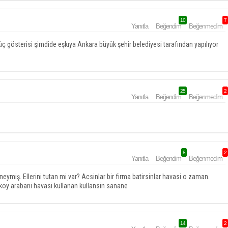
10
7
Yanıtla
Beğendim
Beğenmedim
ç gösterisi şimdide eşkıya Ankara büyük şehir belediyesi tarafından yapılıyor
25
2
Yanıtla
Beğendim
Beğenmedim
8
2
Yanıtla
Beğendim
Beğenmedim
iş. Ellerini tutan mi var? Acsinlar bir firma batirsinlar havasi o zaman.
koy arabani havasi kullanan kullansin sanane
14
2