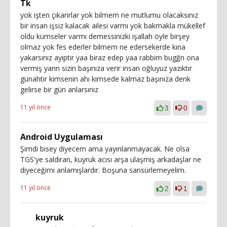
Tk
yok işten çıkarırlar yok bilmem ne mutlumu olacaksınız
bir insan işsiz kalacak ailesi varmı yok bakmakla mükellef
oldu kümseler varmı demessinizki işallah öyle birşey
olmaz yok fes ederler bilmem ne edersekerde kına
yakarsınız ayıptır yaa biraz edep yaa rabbim bugğn ona
vermiş yarın sizin başınıza verir insan oğluyuz yazıktır
günahtır kimsenin ahı kimsede kalmaz başınıza denk
gelirse bir gün anlarsınız
11 yıl önce
3
0
Android Uygulaması
Şimdi bisey diyecem ama yayınlanmayacak. Ne olsa
TGS'ye saldiran, kuyruk acısı arşa ulaşmış arkadaşlar ne
diyeceğimi anlamışlardır. Boşuna sansürlemeyelim.
11 yıl önce
2
1
kuyruk