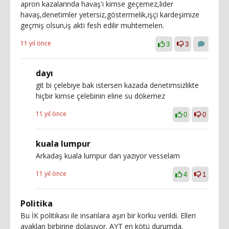
apron kazalarında havaş'ı kimse geçemez,lider
havaş,denetimler yetersiz,göstermelik,işçi kardeşimize
geçmiş olsun,iş akti fesh edilir muhtemelen.
11 yıl önce
3
3
dayı
git bi çelebiye bak istersen kazada denetimsizlikte
hiçbir kimse çelebinin eline su dökemez
11 yıl önce
0
0
kuala lumpur
Arkadaş kuala lumpur dan yazıyor vesselam
11 yıl önce
4
1
Politika
Bu İK politikası ile insanlara aşırı bir korku verildi. Elleri
ayakları birbirine dolaşıyor. AYT en kötü durumda.