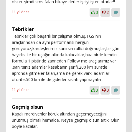
olsun. şimdi sms falan hikaye derler işciyi işten atarlar!!
11 yıl önce
3
2
Tebrikler
Tebrikler çok başarılı bir çalışma olmuş,TGS nin
araçlarından da aynı performansı hergün
görüyoruz,kardeşlerimiz sanırsın rallici doğmuşlar,bir gün
hayırlısı ile bir uçağın altında kalacaklar,haa birde kendini
formula 1 pistinde zanneden Follow me araçlarımız var
,sanırsınız adamlar kasabanın şerifi,200 km süratle
apronda gitmeler falan,ama ne gerek varki adamlar
otorite,500 km ile de giderler sıkıntı yapmayalım.
11 yıl önce
3
0
Geçmiş olsun
Kapalı merdivenler körük altından geçemeyeceğini
unutmuş olmalı herhalde. Neyse geçmiş olsun artık. Olur
böyle kazalar.