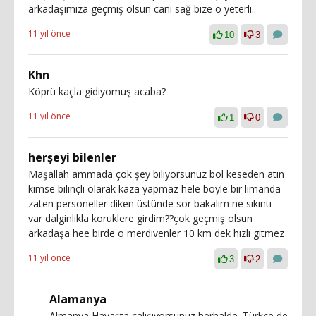
arkadaşımıza geçmiş olsun canı sağ bize o yeterli..
11 yıl önce
10
3
Khn
Köprü kaçla gidiyomuş acaba?
11 yıl önce
1
0
herşeyi bilenler
Maşallah ammada çok şey biliyorsunuz bol keseden atin
kimse bilinçli olarak kaza yapmaz hele böyle bir limanda
zaten personeller diken üstünde sor bakalım ne sıkıntı
var dalginlikla koruklere girdim??çok geçmiş olsun
arkadaşa hee birde o merdivenler 10 km dek hızlı gitmez
11 yıl önce
3
2
Alamanya
Almanya Havaşta çalışıyorsunuz herhalde. Türkçe de