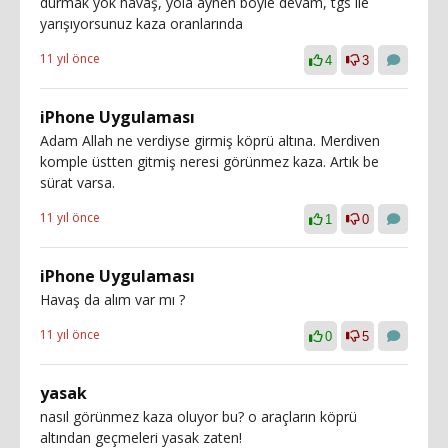
durmak yok havaş, yola aynen böyle devam, tgs ile
yarışıyorsunuz kaza oranlarında
11 yıl önce
4
3
iPhone Uygulaması
Adam Allah ne verdiyse girmiş köprü altına. Merdiven
komple üstten gitmiş neresi görünmez kaza. Artık be
sürat varsa.
11 yıl önce
1
0
iPhone Uygulaması
Havaş da alım var mı ?
11 yıl önce
0
5
yasak
nasıl görünmez kaza oluyor bu? o araçların köprü
altından geçmeleri yasak zaten!