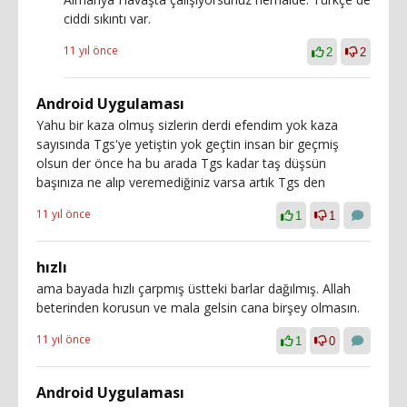
ciddi sıkıntı var.
11 yıl önce
2
2
Android Uygulaması
Yahu bir kaza olmuş sizlerin derdi efendim yok kaza
sayısında Tgs'ye yetiştin yok geçtin insan bir geçmiş
olsun der önce ha bu arada Tgs kadar taş düşsün
başınıza ne alıp veremediğiniz varsa artık Tgs den
11 yıl önce
1
1
hızlı
ama bayada hızlı çarpmış üstteki barlar dağılmış. Allah
beterinden korusun ve mala gelsin cana birşey olmasın.
11 yıl önce
1
0
Android Uygulaması