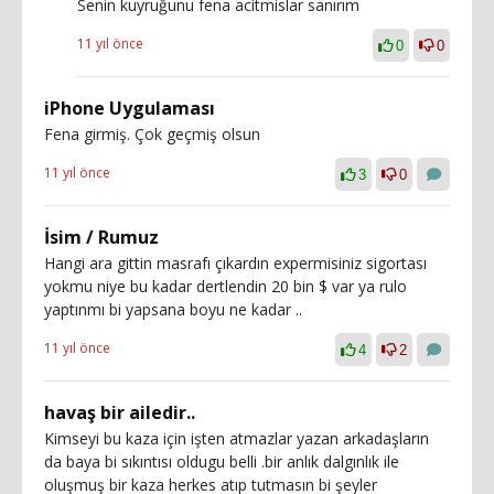
Senin kuyruğunu fena acitmislar sanırım
11 yıl önce
0
0
iPhone Uygulaması
Fena girmiş. Çok geçmiş olsun
11 yıl önce
3
0
İsim / Rumuz
Hangi ara gittin masrafı çıkardın expermisiniz sigortası
yokmu niye bu kadar dertlendin 20 bin $ var ya rulo
yaptınmı bi yapsana boyu ne kadar ..
11 yıl önce
4
2
havaş bir ailedir..
Kimseyi bu kaza için işten atmazlar yazan arkadaşların
da baya bi sıkıntısı oldugu belli .bir anlık dalgınlık ile
oluşmuş bir kaza herkes atıp tutmasın bi şeyler