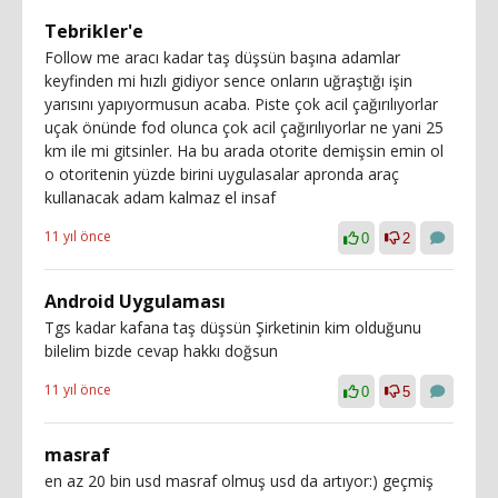
Tebrikler'e
Follow me aracı kadar taş düşsün başına adamlar
keyfinden mi hızlı gidiyor sence onların uğraştığı işin
yarısını yapıyormusun acaba. Piste çok acil çağırılıyorlar
uçak önünde fod olunca çok acil çağırılıyorlar ne yani 25
km ile mi gitsinler. Ha bu arada otorite demişsin emin ol
o otoritenin yüzde birini uygulasalar apronda araç
kullanacak adam kalmaz el insaf
11 yıl önce
0
2
Android Uygulaması
Tgs kadar kafana taş düşsün Şirketinin kim olduğunu
bilelim bizde cevap hakkı doğsun
11 yıl önce
0
5
masraf
en az 20 bin usd masraf olmuş usd da artıyor:) geçmiş