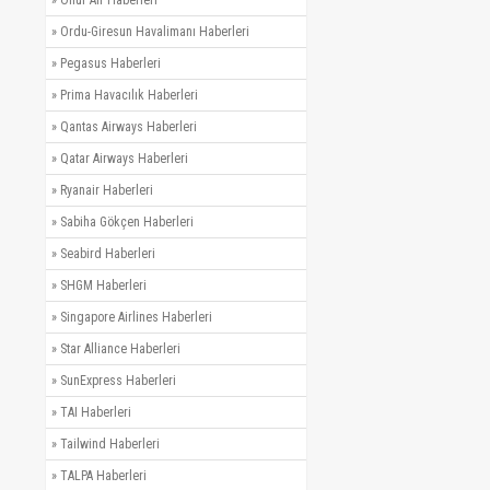
»
Ordu-Giresun Havalimanı Haberleri
»
Pegasus Haberleri
»
Prima Havacılık Haberleri
»
Qantas Airways Haberleri
»
Qatar Airways Haberleri
»
Ryanair Haberleri
»
Sabiha Gökçen Haberleri
»
Seabird Haberleri
»
SHGM Haberleri
»
Singapore Airlines Haberleri
»
Star Alliance Haberleri
»
SunExpress Haberleri
»
TAI Haberleri
»
Tailwind Haberleri
»
TALPA Haberleri