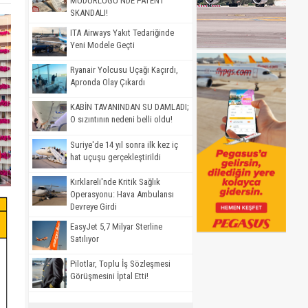
MÜDÜRLÜĞÜ'NDE PATENT
SKANDALI!
ITA Airways Yakıt Tedariğinde
Yeni Modele Geçti
Ryanair Yolcusu Uçağı Kaçırdı,
Apronda Olay Çıkardı
KABİN TAVANINDAN SU DAMLADI;
O sızıntının nedeni belli oldu!
Suriye'de 14 yıl sonra ilk kez iç
hat uçuşu gerçekleştirildi
Kırklareli'nde Kritik Sağlık
Operasyonu: Hava Ambulansı
Devreye Girdi
EasyJet 5,7 Milyar Sterline
Satılıyor
Pilotlar, Toplu İş Sözleşmesi
Görüşmesini İptal Etti!