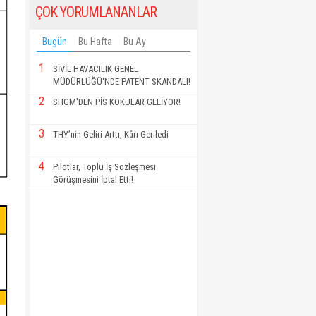
ÇOK YORUMLANANLAR
Bugün
Bu Hafta
Bu Ay
1
SİVİL HAVACILIK GENEL
MÜDÜRLÜĞÜ'NDE PATENT SKANDALI!
2
SHGM'DEN PİS KOKULAR GELİYOR!
3
THY’nin Geliri Arttı, Kârı Geriledi
4
Pilotlar, Toplu İş Sözleşmesi
Görüşmesini İptal Etti!