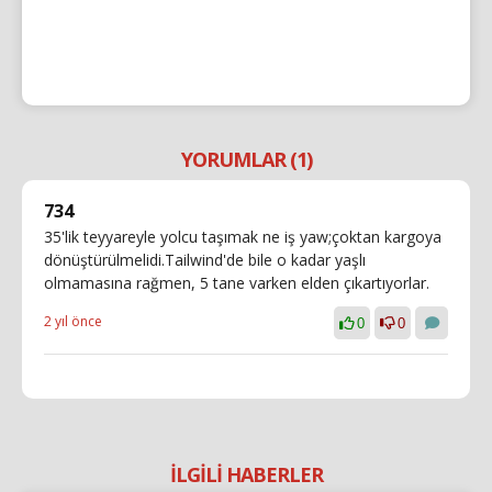
YORUMLAR (1)
734
35'lik teyyareyle yolcu taşımak ne iş yaw;çoktan kargoya
dönüştürülmelidi.Tailwind'de bile o kadar yaşlı
olmamasına rağmen, 5 tane varken elden çıkartıyorlar.
2 yıl önce
0
0
İLGİLİ HABERLER