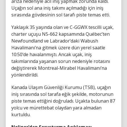
arıza nedeniyle acil iniş yapmak zorunda kaldı.
Uçağın sol ana iniş takımı açılmadığı için iniş
sırasında gövdesinin sol tarafı piste temas etti.
Yaklaşık 35 yaşında olan ve C-GGWX tescilli uçak,
charter uçuşu N5-662 kapsamında Québec’ten
Newfoundland ve Labrador’daki Wabush
Havalimanı’na gitmek üzere dün yerel saatle
10:50’de havalanmıştı. Ancak uçak, iniş
takımlarında yaşanan sorun nedeniyle rotasını
değiştirerek Montreal-Mirabel Havalimanı’na
yönlendirildi.
Kanada Ulaşım Güvenliği Kurumu (TSB), uçağın
iniş sırasında sol tarafa eğik şekilde, motorunun
piste temas ettiğini doğruladı. Uçakta bulunan 87
yolcu ve mürettebat olaydan yara almadan
kurtuldu.
Nolinor’dan Soruşturma Açıklaması