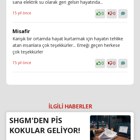
sana elektrik su olarak geri gelsin hayatında...
15 yıl önce
0
0
Misafir
Karışık bir ortamda hayat kurtarmak için hayatın tehlike
atan insanlara çok teşekkürler... Emeği geçen herkese
çok teşekkürler
15 yıl önce
0
0
İLGİLİ HABERLER
SHGM'DEN PİS
KOKULAR GELİYOR!