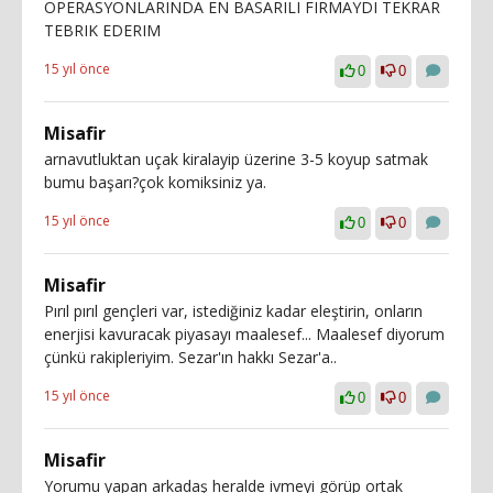
OPERASYONLARINDA EN BASARILI FIRMAYDI TEKRAR
TEBRIK EDERIM
15 yıl önce
0
0
Misafir
arnavutluktan uçak kiralayip üzerine 3-5 koyup satmak
bumu başarı?çok komiksiniz ya.
15 yıl önce
0
0
Misafir
Pırıl pırıl gençleri var, istediğiniz kadar eleştirin, onların
enerjisi kavuracak piyasayı maalesef... Maalesef diyorum
çünkü rakipleriyim. Sezar'ın hakkı Sezar'a..
15 yıl önce
0
0
Misafir
Yorumu yapan arkadaş heralde ivmeyi görüp ortak