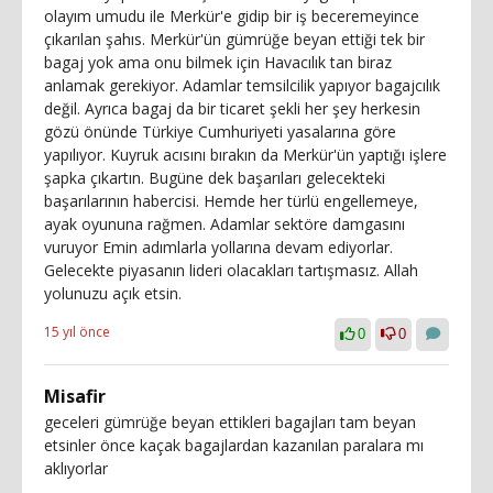
olayım umudu ile Merkür'e gidip bir iş beceremeyince
çıkarılan şahıs. Merkür'ün gümrüğe beyan ettiği tek bir
bagaj yok ama onu bilmek için Havacılık tan biraz
anlamak gerekiyor. Adamlar temsilcilik yapıyor bagajcılık
değil. Ayrıca bagaj da bir ticaret şekli her şey herkesin
gözü önünde Türkiye Cumhuriyeti yasalarına göre
yapılıyor. Kuyruk acısını bırakın da Merkür'ün yaptığı işlere
şapka çıkartın. Bugüne dek başarıları gelecekteki
başarılarının habercisi. Hemde her türlü engellemeye,
ayak oyununa rağmen. Adamlar sektöre damgasını
vuruyor Emin adımlarla yollarına devam ediyorlar.
Gelecekte piyasanın lideri olacakları tartışmasız. Allah
yolunuzu açık etsin.
15 yıl önce
0
0
Misafir
geceleri gümrüğe beyan ettikleri bagajları tam beyan
etsinler önce kaçak bagajlardan kazanılan paralara mı
aklıyorlar