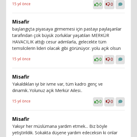
15 yıl önce
0
0
Misafir
başlangıçta piyasaya girmemesi için pastayı paylaşanlar
tarafından çok büyük zorluklar yaşatılan MERKÜR
HAVACILIK attığı cesur adımlarla, gelecekte tüm
temsilcilerin lideri olacak gibi görünüyor. yolu açık olsun
15 yıl önce
0
0
Misafir
Yakaldıkları iyi bir ivme var, tüm kadro genç ve
dinamik..Yolunuz açık Merkür Ailesi..
15 yıl önce
0
0
Misafir
Yakışır her müslümana yardım etmek... Biz böyle
yetiştirildik. Sokakta düşene yardım edeceksin ki onlar