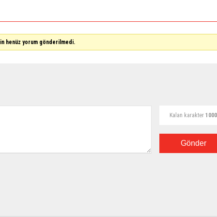
çin henüz yorum gönderilmedi.
Kalan karakter
1000
Gönder