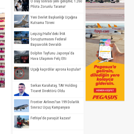
O olay sonrası yeni gelişme; 1.260
Pilota Zorunlu Tarama!
Yeni Devlet Başkanlığı Uçağına
Kutsama Töreni
Leipzig/Halle'deki İHA
Soruşturmasını Federal
Başsavcılık Devraldı
Dolphin Tayfunu Japonya'da
Hava Ulaşımını Felç Etti
Uçağı kaçırdılar aprona koştular!
Serkan Karahatay, TAV Holding
Ticaret Direktörü Oldu
Frontier Airlines'tan 199 Dolarlık
Sınırsız Uçuş Kampanyası
Fethiye'de paraşüt kazası!