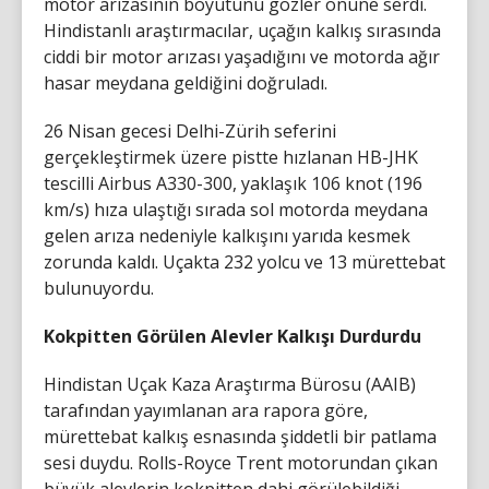
motor arızasının boyutunu gözler önüne serdi.
Hindistanlı araştırmacılar, uçağın kalkış sırasında
ciddi bir motor arızası yaşadığını ve motorda ağır
hasar meydana geldiğini doğruladı.
26 Nisan gecesi Delhi-Zürih seferini
gerçekleştirmek üzere pistte hızlanan HB-JHK
tescilli Airbus A330-300, yaklaşık 106 knot (196
km/s) hıza ulaştığı sırada sol motorda meydana
gelen arıza nedeniyle kalkışını yarıda kesmek
zorunda kaldı. Uçakta 232 yolcu ve 13 mürettebat
bulunuyordu.
Kokpitten Görülen Alevler Kalkışı Durdurdu
Hindistan Uçak Kaza Araştırma Bürosu (AAIB)
tarafından yayımlanan ara rapora göre,
mürettebat kalkış esnasında şiddetli bir patlama
sesi duydu. Rolls-Royce Trent motorundan çıkan
büyük alevlerin kokpitten dahi görülebildiği