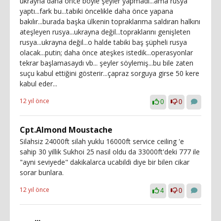
ukrayna daha önce böyle şeyler yapmadı...ama rusya
yaptı...fark bu...tabiki öncelikle daha önce yapana
bakılır...burada başka ülkenin topraklarıma saldıran halkını
ateşleyen rusya...ukrayna değil...topraklarını genişleten
rusya...ukrayna değil...o halde tabiki baş şüpheli rusya
olacak...putin; daha önce ateşkes istedik...operasyonlar
tekrar başlamasaydı vb... şeyler söylemiş...bu bile zaten
suçu kabul ettiğini gösterir...çapraz sorguya girse 50 kere
kabul eder...
12 yıl önce
0
0
Cpt.Almond Moustache
Silahsiz 24000ft silah yuklu 16000ft service ceiling 'e
sahip 30 yillik Sukhoi 25 nasil oldu da 33000ft'deki 777 ile
"ayni seviyede" dakikalarca ucabildi diye bir bilen cikar
sorar bunlara.
12 yıl önce
4
0
...