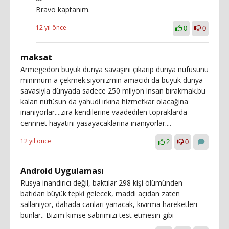
Bravo kaptanım.
12 yıl önce
0
0
maksat
Armegedon buyük dünya savaşını çıkarıp dünya nüfusunu
minimum a çekmek.siyonizmin amacidi da büyük dünya
savasiyla dünyada sadece 250 milyon insan bırakmak.bu
kalan nüfüsun da yahudi ırkına hizmetkar olacağina
inaniyorlar....zira kendilerine vaadedilen topraklarda
cennnet hayatini yasayacaklarina inaniyorlar....
12 yıl önce
2
0
Android Uygulaması
Rusya inandırıcı değil, baktılar 298 kişi ölümünden
batıdan büyük tepki gelecek, maddi açıdan zaten
sallanıyor, dahada canları yanacak, kıvırma hareketleri
bunlar.. Bizim kimse sabrımizi test etmesin gibi