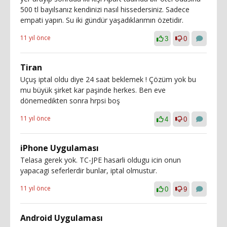
500 tl bayılsanız kendinizi nasıl hissedersiniz. Sadece
empati yapın. Su iki gündür yaşadıklarımın özetidir.
11 yıl önce
3
0
Tiran
Uçuş iptal oldu diye 24 saat beklemek ! Çözüm yok bu
mu büyük şirket kar paşinde herkes. Ben eve
dönemedikten sonra hrpsi boş
11 yıl önce
4
0
iPhone Uygulaması
Telasa gerek yok. TC-JPE hasarli oldugu icin onun
yapacagi seferlerdir bunlar, iptal olmustur.
11 yıl önce
0
9
Android Uygulaması