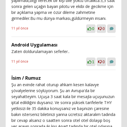
yapılmadı,bilgi verecek bir kişi bile yoktu ortalıkta.5,5 saat
sonra gelen uçağın bayan pilotu ve ekibi de gecikme için
bir açıklama yapma ve özür dileme zahmetine
girmediler.Bu mu dünya markası,güldürmeyin insanı.
11 yıl önce
0
0
Android Uygulaması
Zaten doldurulamayan seferler..
11 yıl önce
1
0
İsim / Rumuz
Şu an evinde rahat oturup ahkam kesen kalavye
şövalyelerine söylüyorum. Şu an Avrupa'da bir
seyahatteyim. Uçuşa 3 saat kala bir mesajla uçuşunuzun
iptal edildiğini duysanız. Ve sonra yüksek tarifelerle THY
yetkisizi ile 35 dakika konuşsanız ve başınızın çaresine
bakın isterseniz biletinizi yarına ücretsiz aktaralım tadında
bir cevap alsanız o saatten sonra otel otel dolaşıp boş
yer arayıp sonrada iki kişi Apart tadında bir otel odasına