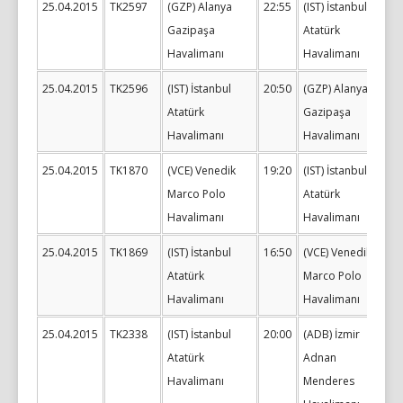
25.04.2015
TK2597
(GZP) Alanya
22:55
(IST) İstanbul
Gazipaşa
Atatürk
Havalimanı
Havalimanı
25.04.2015
TK2596
(IST) İstanbul
20:50
(GZP) Alanya
Atatürk
Gazipaşa
Havalimanı
Havalimanı
25.04.2015
TK1870
(VCE) Venedik
19:20
(IST) İstanbul
Marco Polo
Atatürk
Havalimanı
Havalimanı
25.04.2015
TK1869
(IST) İstanbul
16:50
(VCE) Venedik
Atatürk
Marco Polo
Havalimanı
Havalimanı
25.04.2015
TK2338
(IST) İstanbul
20:00
(ADB) İzmir
Atatürk
Adnan
Havalimanı
Menderes