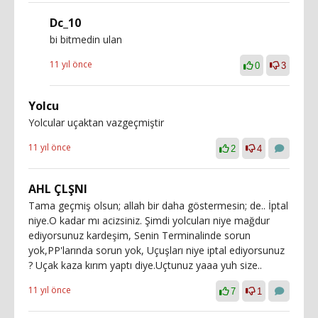
Dc_10
bi bitmedin ulan
11 yıl önce
0
3
Yolcu
Yolcular uçaktan vazgeçmiştir
11 yıl önce
2
4
AHL ÇLŞNI
Tama geçmiş olsun; allah bir daha göstermesin; de.. İptal
niye.O kadar mı acizsiniz. Şimdi yolcuları niye mağdur
ediyorsunuz kardeşim, Senin Terminalinde sorun
yok,PP'larında sorun yok, Uçuşları niye iptal ediyorsunuz
? Uçak kaza kırım yaptı diye.Uçtunuz yaaa yuh size..
11 yıl önce
7
1