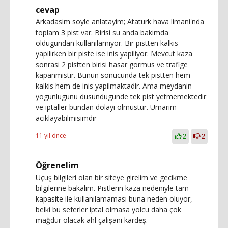
cevap
Arkadasim soyle anlatayim; Ataturk hava limani'nda
toplam 3 pist var. Birisi su anda bakimda
oldugundan kullanilamiyor. Bir pistten kalkis
yapilirken bir piste ise inis yapiliyor. Mevcut kaza
sonrasi 2 pistten birisi hasar gormus ve trafige
kapanmistir. Bunun sonucunda tek pistten hem
kalkis hem de inis yapilmaktadir. Ama meydanin
yogunlugunu dusundugunde tek pist yetmemektedir
ve iptaller bundan dolayi olmustur. Umarim
aciklayabilmisimdir
11 yıl önce
2
2
Öğrenelim
Uçuş bilgileri olan bir siteye girelim ve gecikme
bilgilerine bakalım. Pistlerin kaza nedeniyle tam
kapasite ile kullanılamaması buna neden oluyor,
belki bu seferler iptal olmasa yolcu daha çok
mağdur olacak ahl çalışanı kardeş.