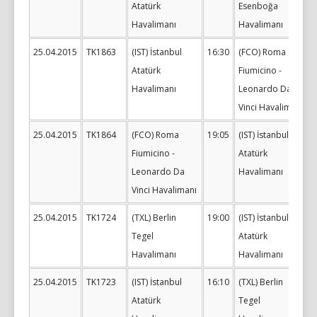
Atatürk
Esenboğa
Havalimanı
Havalimanı
25.04.2015
TK1863
(IST) İstanbul
16:30
(FCO) Roma
Atatürk
Fiumicino -
Havalimanı
Leonardo Da
Vinci Havalimanı
25.04.2015
TK1864
(FCO) Roma
19:05
(IST) İstanbul
Fiumicino -
Atatürk
Leonardo Da
Havalimanı
Vinci Havalimanı
25.04.2015
TK1724
(TXL) Berlin
19:00
(IST) İstanbul
Tegel
Atatürk
Havalimanı
Havalimanı
25.04.2015
TK1723
(IST) İstanbul
16:10
(TXL) Berlin
Atatürk
Tegel