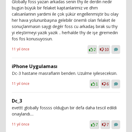
Globally foss yazan arkadas senin thy ile derdin nedir
bugün büyük bir felaket kaptanlarimiz ve dhm
calısanlarinın yardımi ile çok şükür engellenmiştir bu olay
her hava yolununbaşına gelebilir önemli olan felaket ile
sonuçlanmasın saygi degér foss cu arkadaş bırak su thy
yi eleştirmeyi yazik yazik .. herhalde thy de işe giremedin
fos fos konusuyosun.
11 yıl önce
2
10
iPhone Uygulaması
Dc-3 hastane masraflarin benden. Uzulme iyileseceksin.
11 yıl önce
1
6
Dc_3
evettt globally fossss olduğun bir defa daha tescil edildi
onaylandı....
11 yıl önce
7
7