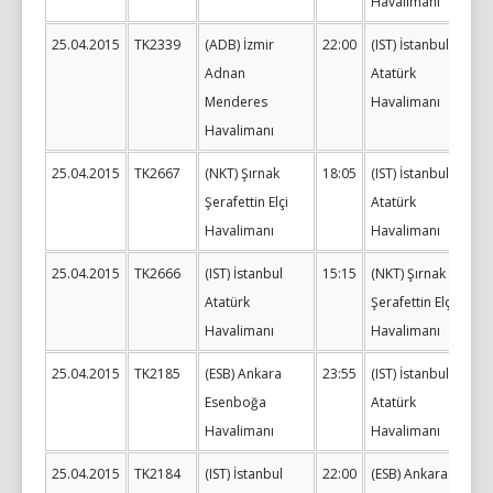
Havalimanı
25.04.2015
TK2339
(ADB) İzmir
22:00
(IST) İstanbul
Adnan
Atatürk
Menderes
Havalimanı
Havalimanı
25.04.2015
TK2667
(NKT) Şırnak
18:05
(IST) İstanbul
Şerafettin Elçi
Atatürk
Havalimanı
Havalimanı
25.04.2015
TK2666
(IST) İstanbul
15:15
(NKT) Şırnak
Atatürk
Şerafettin Elçi
Havalimanı
Havalimanı
25.04.2015
TK2185
(ESB) Ankara
23:55
(IST) İstanbul
Esenboğa
Atatürk
Havalimanı
Havalimanı
25.04.2015
TK2184
(IST) İstanbul
22:00
(ESB) Ankara