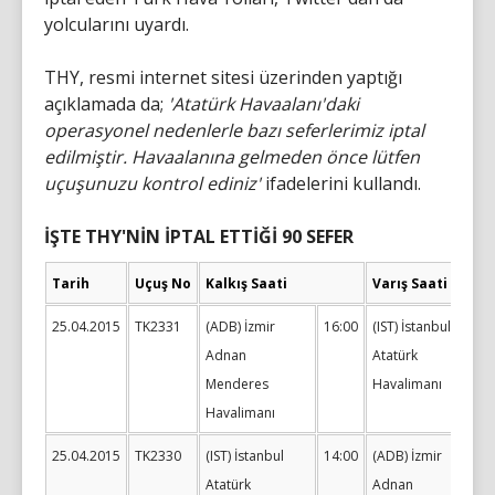
yolcularını uyardı.
THY, resmi internet sitesi üzerinden yaptığı
açıklamada da;
'Atatürk Havaalanı'daki
operasyonel nedenlerle bazı seferlerimiz iptal
edilmiştir. Havaalanına gelmeden önce lütfen
uçuşunuzu kontrol ediniz'
ifadelerini kullandı.
İŞTE THY'NİN İPTAL ETTİĞİ 90 SEFER
Tarih
Uçuş No
Kalkış Saati
Varış Saati
25.04.2015
TK2331
(ADB) İzmir
16:00
(IST) İstanbul
Adnan
Atatürk
Menderes
Havalimanı
Havalimanı
25.04.2015
TK2330
(IST) İstanbul
14:00
(ADB) İzmir
Atatürk
Adnan