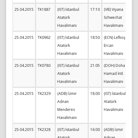
25.04.2015
TK1887
(IST) İstanbul
17:10
(VIE) Viyana
Atatürk
Schwechat
Havalimanı
Havalimanı
25.04.2015
TK0962
(IST) İstanbul
18:50
(ECN) Lefkoşa
Atatürk
Ercan
Havalimanı
Havalimanı
25.04.2015
TK0780
(IST) İstanbul
21:05
(DOH) Doha
Atatürk
Hamad İntl.
Havalimanı
Havalimanı
25.04.2015
TK2329
(ADB) İzmir
18:00
(IST) İstanbul
Adnan
Atatürk
Menderes
Havalimanı
Havalimanı
25.04.2015
TK2328
(IST) İstanbul
16:00
(ADB) İzmir
Atatürk
Adnan