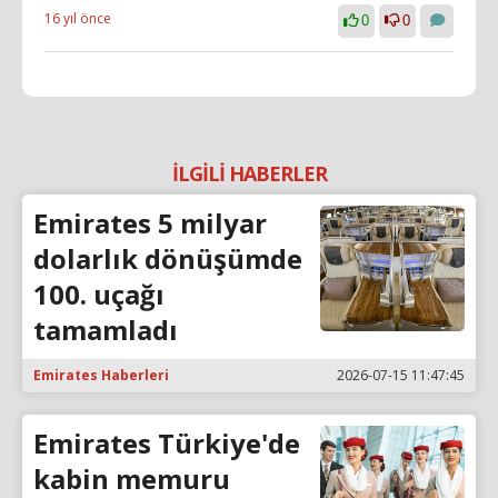
16 yıl önce
0
0
İLGİLİ HABERLER
Emirates 5 milyar
dolarlık dönüşümde
100. uçağı
tamamladı
Emirates Haberleri
2026-07-15 11:47:45
Emirates Türkiye'de
kabin memuru