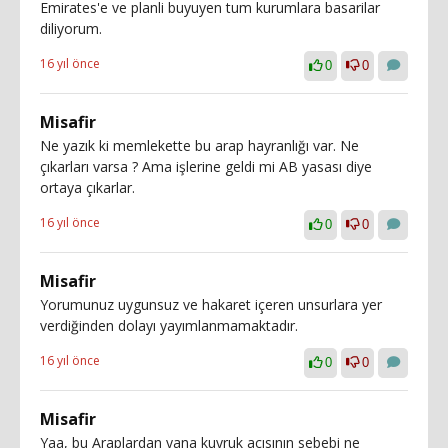
Emirates'e ve planli buyuyen tum kurumlara basarilar
diliyorum.
16 yıl önce
0
0
Misafir
Ne yazık ki memlekette bu arap hayranlığı var. Ne
çıkarları varsa ? Ama işlerine geldi mi AB yasası diye
ortaya çıkarlar.
16 yıl önce
0
0
Misafir
Yorumunuz uygunsuz ve hakaret içeren unsurlara yer
verdiğinden dolayı yayımlanmamaktadır.
16 yıl önce
0
0
Misafir
Yaa, bu Araplardan yana kuyruk acısının sebebi ne