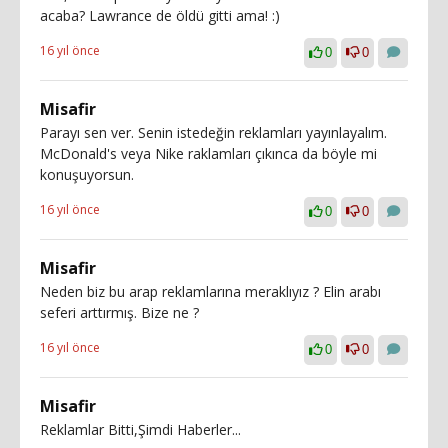
acaba? Lawrance de öldü gitti ama! :)
16 yıl önce
0
0
Misafir
Parayı sen ver. Senin istedeğin reklamları yayınlayalım.
McDonald's veya Nike raklamları çıkınca da böyle mi
konuşuyorsun.
16 yıl önce
0
0
Misafir
Neden biz bu arap reklamlarına meraklıyız ? Elin arabı
seferi arttırmış. Bize ne ?
16 yıl önce
0
0
Misafir
Reklamlar Bitti,Şimdi Haberler...