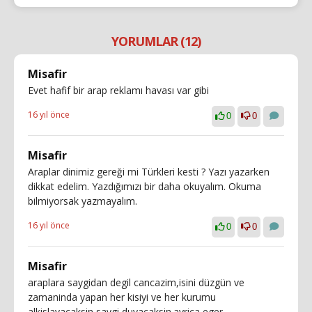
YORUMLAR (12)
Misafir
Evet hafif bir arap reklamı havası var gibi
16 yıl önce
0
0
Misafir
Araplar dinimiz gereği mi Türkleri kesti ? Yazı yazarken
dikkat edelim. Yazdığımızı bir daha okuyalım. Okuma
bilmiyorsak yazmayalım.
16 yıl önce
0
0
Misafir
araplara saygidan degil cancazim,isini düzgün ve
zamaninda yapan her kisiyi ve her kurumu
alkislayacaksin,saygi duyacaksin.ayrica eger