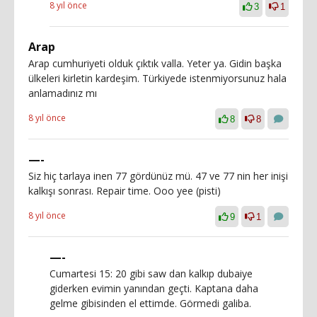
8 yıl önce
3
1
Arap
Arap cumhuriyeti olduk çıktık valla. Yeter ya. Gidin başka
ülkeleri kirletin kardeşim. Türkiyede istenmiyorsunuz hala
anlamadınız mı
8 yıl önce
8
8
—-
Siz hiç tarlaya inen 77 gördünüz mü. 47 ve 77 nin her inişi
kalkışı sonrası. Repair time. Ooo yee (pisti)
8 yıl önce
9
1
—-
Cumartesi 15: 20 gibi saw dan kalkıp dubaiye
giderken evimin yanından geçti. Kaptana daha
gelme gibisinden el ettimde. Görmedi galiba.