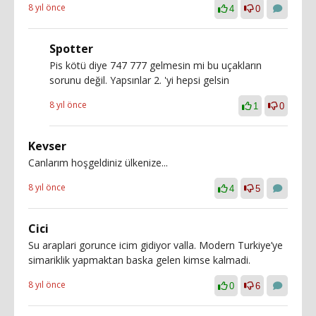
8 yıl önce
4
0
Spotter
Pis kötü diye 747 777 gelmesin mi bu uçakların
sorunu değil. Yapsınlar 2. 'yi hepsi gelsin
8 yıl önce
1
0
Kevser
Canlarım hoşgeldiniz ülkenize...
8 yıl önce
4
5
Cici
Su araplari gorunce icim gidiyor valla. Modern Turkiye’ye
simariklik yapmaktan baska gelen kimse kalmadi.
8 yıl önce
0
6