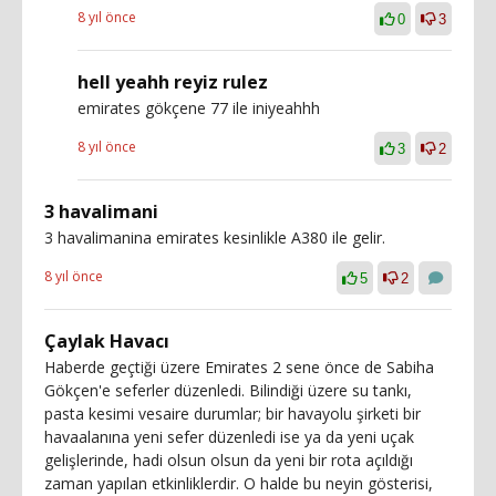
8 yıl önce
0
3
hell yeahh reyiz rulez
emirates gökçene 77 ile iniyeahhh
8 yıl önce
3
2
3 havalimani
3 havalimanina emirates kesinlikle A380 ile gelir.
8 yıl önce
5
2
Çaylak Havacı
Haberde geçtiği üzere Emirates 2 sene önce de Sabiha
Gökçen'e seferler düzenledi. Bilindiği üzere su tankı,
pasta kesimi vesaire durumlar; bir havayolu şirketi bir
havaalanına yeni sefer düzenledi ise ya da yeni uçak
gelişlerinde, hadi olsun olsun da yeni bir rota açıldığı
zaman yapılan etkinliklerdir. O halde bu neyin gösterisi,