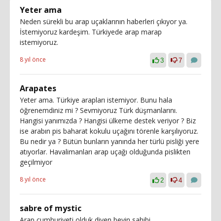
Yeter ama
Neden sürekli bu arap uçaklarının haberleri çıkıyor ya.
İstemiyoruz kardeşim. Türkiyede arap marap
istemiyoruz.
8 yıl önce
3
7
Arapates
Yeter ama. Türkiye arapları istemiyor. Bunu hala
öğrenemdiniz mi ? Sevmiyoruz Türk düşmanlarını.
Hangisi yanımızda ? Hangisi ülkeme destek veriyor ? Biz
ise arabın pis baharat kokulu uçağını törenle karşılıyoruz.
Bu nedir ya ? Bütün bunların yanında her türlü pisliği yere
atıyorlar. Havalimanları arap uçağı olduğunda pislikten
geçilmiyor
8 yıl önce
2
4
sabre of mystic
Arap cumhuriyeti olduk diyen beyin sahibi