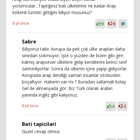
yorumcular...Taptığınız batı ülkelerine ne kadar Arap
kökenli turistin gittiğini biliyor musunuz?
8 yıl önce
8
8
Sabre
Biliyoruz tabii. Avrupa da pek çok ülke arapları daha
sınırdan sokmuyor. İşte o yüzden de bizim gibi geri
kalmış arapsever ülkelere gelip kendilerini birinci sınıf
zannediyorlar. Sonra da ülkenin içine yapıp gidiyorlar.
Avrupada arap dendiği zaman insanlar otobüsleri
boşaltıyor. Haberin var mı ? Buradan sallamak kolay.
Gel de almanyada gör. Biz Türk olarak arabın
yanında ingiliz gibi kalıyoruz.
8 yıl önce
4
3
Bati tapicilari
Guzel cevap olmus