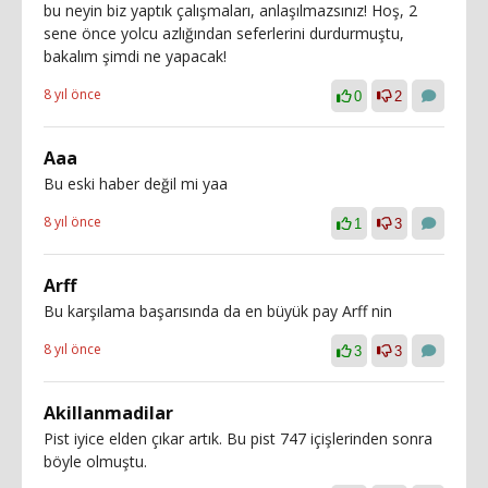
bu neyin biz yaptık çalışmaları, anlaşılmazsınız! Hoş, 2
sene önce yolcu azlığından seferlerini durdurmuştu,
bakalım şimdi ne yapacak!
8 yıl önce
0
2
Aaa
Bu eski haber değil mi yaa
8 yıl önce
1
3
Arff
Bu karşılama başarısında da en büyük pay Arff nin
8 yıl önce
3
3
Akillanmadilar
Pist iyice elden çıkar artık. Bu pist 747 içişlerinden sonra
böyle olmuştu.