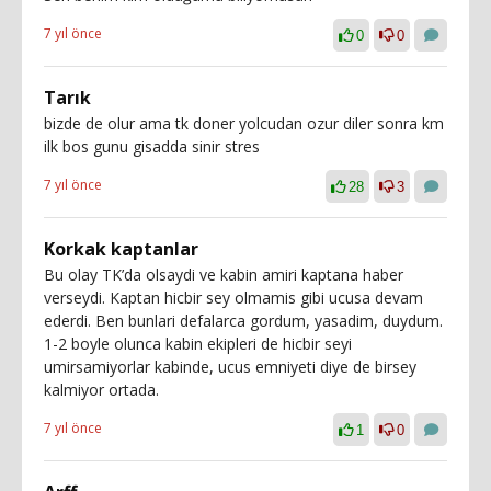
7 yıl önce
0
0
Tarık
bizde de olur ama tk doner yolcudan ozur diler sonra km
ilk bos gunu gisadda sinir stres
7 yıl önce
28
3
Korkak kaptanlar
Bu olay TK’da olsaydi ve kabin amiri kaptana haber
verseydi. Kaptan hicbir sey olmamis gibi ucusa devam
ederdi. Ben bunlari defalarca gordum, yasadim, duydum.
1-2 boyle olunca kabin ekipleri de hicbir seyi
umirsamiyorlar kabinde, ucus emniyeti diye de birsey
kalmiyor ortada.
7 yıl önce
1
0