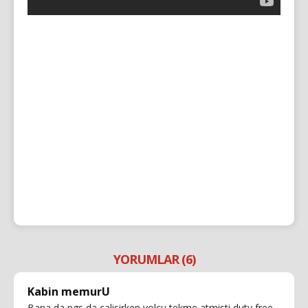
YORUMLAR (6)
Kabin memurU
Bana da pgs da calisirken yolcu tekme atmisti duty free