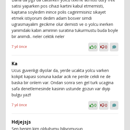
satisi yaparken pos cihazi kartini kabul etmemisti,
kaptana soyledim inince polis cagirirmisiniz sikayet
etmek istiyorum dedim adam bosver simdi
ugrasmayalim gecikme olur demisti ve o yolcu inerken
yanimdaki kabin amirinin suratina tukurmustu buda boyle
bir animdi.. neler cektik neler
7 yıl önce
0
0
Ka
Ucus guvenligi diyolar da, yerde ucakta yolcu varken
kokpit kapasi sonuna kadar acik ne perde cekili ne de
baska bir onlem var. Ondan sonra sen gel turk ucagina
safa denetlemesinde kasinin ustunde gozun var diyip
bulgu yaz!!
7 yıl önce
0
0
Hdjejsjs
Sen benim kim olduğumu biliyomusun