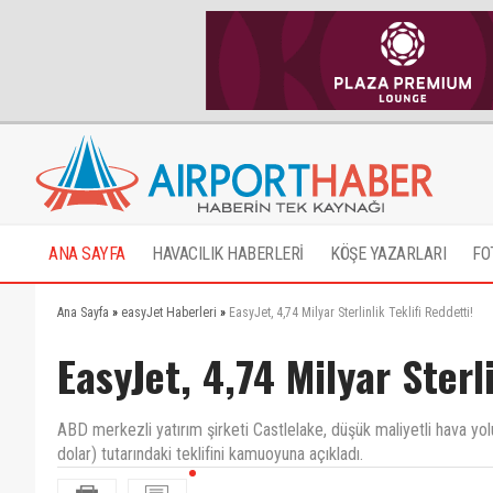
ANA SAYFA
HAVACILIK HABERLERİ
KÖŞE YAZARLARI
FO
Ana Sayfa
»
easyJet Haberleri
»
EasyJet, 4,74 Milyar Sterlinlik Teklifi Reddetti!
EasyJet, 4,74 Milyar Sterl
ABD merkezli yatırım şirketi Castlelake, düşük maliyetli hava yolu 
dolar) tutarındaki teklifini kamuoyuna açıkladı.