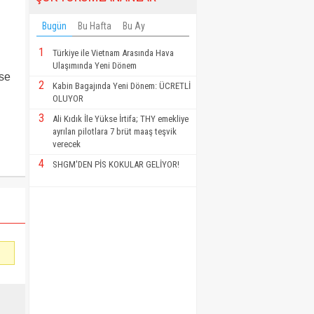
Bugün
Bu Hafta
Bu Ay
1
Türkiye ile Vietnam Arasında Hava
Ulaşımında Yeni Dönem
ise
2
Kabin Bagajında Yeni Dönem: ÜCRETLİ
OLUYOR
3
Ali Kıdık İle Yükse İrtifa; THY emekliye
ayrılan pilotlara 7 brüt maaş teşvik
verecek
4
SHGM'DEN PİS KOKULAR GELİYOR!