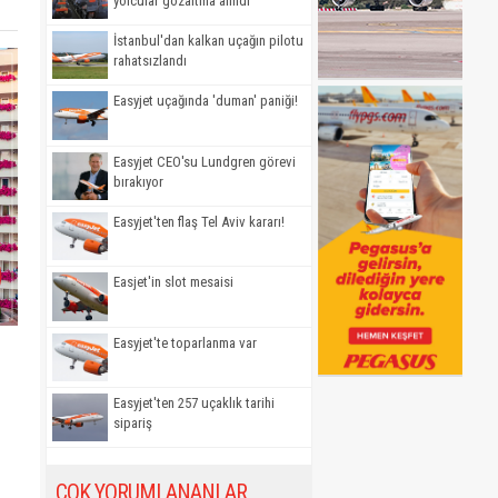
yolcular gözaltına alındı
İstanbul'dan kalkan uçağın pilotu
rahatsızlandı
Easyjet uçağında 'duman' paniği!
Easyjet CEO'su Lundgren görevi
bırakıyor
Easyjet'ten flaş Tel Aviv kararı!
Easjet'in slot mesaisi
Easyjet'te toparlanma var
Easyjet'ten 257 uçaklık tarihi
sipariş
ÇOK YORUMLANANLAR