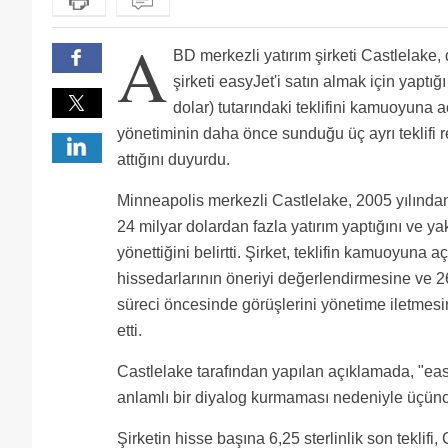
A
BD merkezli yatırım şirketi Castlelake,
şirketi easyJet'i satın almak için yaptığı
dolar) tutarındaki teklifini kamuoyuna a
yönetiminin daha önce sunduğu üç ayrı teklifi 
attığını duyurdu.
Minneapolis merkezli Castlelake, 2005 yılında
24 milyar dolardan fazla yatırım yaptığını ve yak
yönettiğini belirtti. Şirket, teklifin kamuoyuna
hissedarlarının öneriyi değerlendirmesine ve 26
süreci öncesinde görüşlerini yönetime iletmes
etti.
Castlelake tarafından yapılan açıklamada, "eas
anlamlı bir diyalog kurmaması nedeniyle üçüncü
Şirketin hisse başına 6,25 sterlinlik son teklif