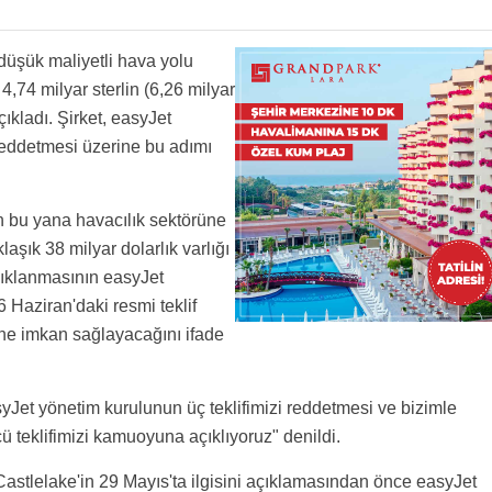
 düşük maliyetli hava yolu
 4,74 milyar sterlin (6,26 milyar
çıkladı. Şirket, easyJet
reddetmesi üzerine bu adımı
n bu yana havacılık sektörüne
laşık 38 milyar dolarlık varlığı
 açıklanmasının easyJet
 Haziran'daki resmi teklif
ine imkan sağlayacağını ifade
yJet yönetim kurulunun üç teklifimizi reddetmesi ve bizimle
 teklifimizi kamuoyuna açıklıyoruz" denildi.
i, Castlelake'in 29 Mayıs'ta ilgisini açıklamasından önce easyJet