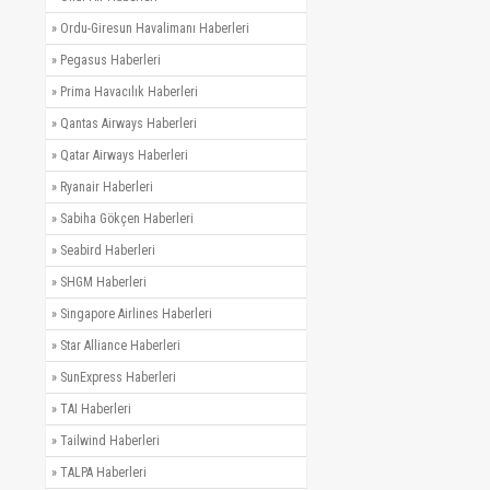
»
Ordu-Giresun Havalimanı Haberleri
»
Pegasus Haberleri
»
Prima Havacılık Haberleri
»
Qantas Airways Haberleri
»
Qatar Airways Haberleri
»
Ryanair Haberleri
»
Sabiha Gökçen Haberleri
»
Seabird Haberleri
»
SHGM Haberleri
»
Singapore Airlines Haberleri
»
Star Alliance Haberleri
»
SunExpress Haberleri
»
TAI Haberleri
»
Tailwind Haberleri
»
TALPA Haberleri