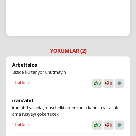
YORUMLAR (2)
Arbeitslos
Bizide kurtarıyor unutmayın
11 yıl önce
0
0
iran/abd
iran abd yakınlaşması belki amerikanın karını azaltacak
ama rusyayı çökertecek!!
11 yıl önce
0
0