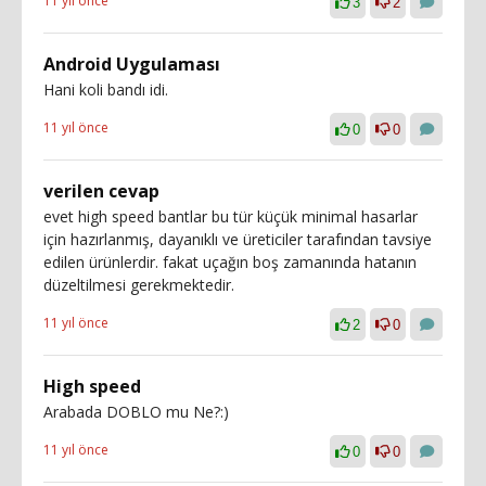
11 yıl önce
3
2
Android Uygulaması
Hani koli bandı idi.
11 yıl önce
0
0
verilen cevap
evet high speed bantlar bu tür küçük minimal hasarlar
için hazırlanmış, dayanıklı ve üreticiler tarafından tavsiye
edilen ürünlerdir. fakat uçağın boş zamanında hatanın
düzeltilmesi gerekmektedir.
11 yıl önce
2
0
High speed
Arabada DOBLO mu Ne?:)
11 yıl önce
0
0