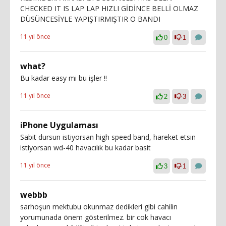
CHECKED IT IS LAP LAP HIZLI GİDİNCE BELLİ OLMAZ
DÜSÜNCESİYLE YAPIŞTIRMIŞTIR O BANDI
11 yıl önce
0
1
what?
Bu kadar easy mi bu işler !!
11 yıl önce
2
3
iPhone Uygulaması
Sabit dursun istiyorsan high speed band, hareket etsin
istiyorsan wd-40 havacılık bu kadar basit
11 yıl önce
3
1
webbb
sarhoşun mektubu okunmaz dedikleri gibi cahilin
yorumunada önem gösterilmez. bir cok havacı