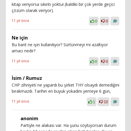
kitap veriyorsa sıkıntı yoktur.(kaldiki bir çok yerde geçici
çözüm olarak veriyor).
11 yıl önce
0
0
Ne için
Bu bant ne işin kullanılıyor? Sürtünmeyi mi azaltıyor
amacı nedir?
11 yıl önce
0
0
İsim / Rumuz
CHP zihniyeti ne yapardı bu şirket THY olsaydı demediğini
bırakmazdı. Tarihin en buyuk yokadını yemeye 6 gün,
11 yıl önce
1
10
anonim
Partiyle ne alakası var. Ha şunu söylüyorsan durum