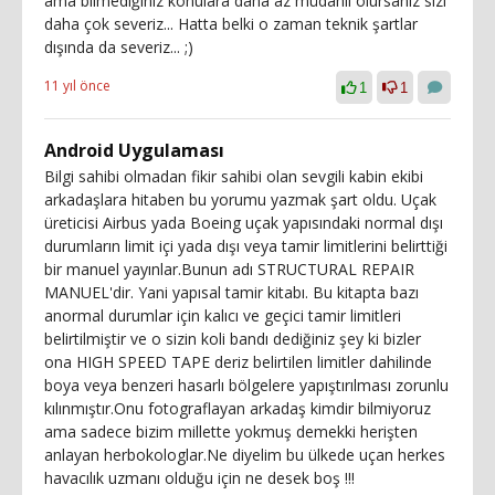
ama bilmediğiniz konulara daha az müdahil olursanız sizi
daha çok severiz... Hatta belki o zaman teknik şartlar
dışında da severiz... ;)
11 yıl önce
1
1
Android Uygulaması
Bilgi sahibi olmadan fikir sahibi olan sevgili kabin ekibi
arkadaşlara hitaben bu yorumu yazmak şart oldu. Uçak
üreticisi Airbus yada Boeing uçak yapısındaki normal dışı
durumların limit içi yada dışı veya tamir limitlerini belirttiği
bir manuel yayınlar.Bunun adı STRUCTURAL REPAIR
MANUEL'dir. Yani yapısal tamir kitabı. Bu kitapta bazı
anormal durumlar için kalıcı ve geçici tamir limitleri
belirtilmiştir ve o sizin koli bandı dediğiniz şey ki bizler
ona HIGH SPEED TAPE deriz belirtilen limitler dahilinde
boya veya benzeri hasarlı bölgelere yapıştırılması zorunlu
kılınmıştır.Onu fotograflayan arkadaş kimdir bilmiyoruz
ama sadece bizim millette yokmuş demekki herişten
anlayan herbokologlar.Ne diyelim bu ülkede uçan herkes
havacılık uzmanı olduğu için ne desek boş !!!