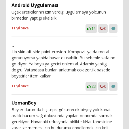
Android Uygulaması
Uçak üreticilerinin izin verdiği uygulamaya yolcunun
bilmeden yaptığı ukalalık.
11 yıl önce
14
0
..
Lip skin aft side paint erosion. Kompozit ya da metal
gorunuyorsa yapida hasar olusabilir. Bu sebeple safa no
go diyor. Ya boya ya gecici onlem al. Adamin yaptigi
dogru. Vatandasa bunlari anlatmak cok zor.ilk basede
boyatirlar item kalkar.
11 yıl önce
23
0
UzmanBey
Beyler durumda hiç tepki gösterecek birşey yok kanat
aralık hucum sağ dokusunda yapılan onarımda sarmak
gerekiyor. Havadaki refusyonla birlikte kNat tanesinine
zarar gelmemesi için bu durumu engellemek için koli