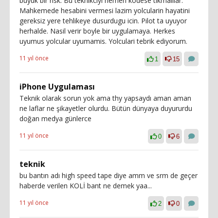
buyuk bir risk. Bu teknikciyi hemen kodese tikmalilar.
Mahkemede hesabini vermesi lazim yolcularin hayatini
gereksiz yere tehlikeye dusurdugu icin. Pilot ta uyuyor
herhalde. Nasil verir boyle bir uygulamaya. Herkes
uyumus yolcular uyumamis. Yolculari tebrik ediyorum.
11 yıl önce
1
15
iPhone Uygulaması
Teknik olarak sorun yok ama thy yapsaydı aman aman
ne laflar ne şikayetler olurdu. Bütün dünyaya duyururdu
doğan medya günlerce
11 yıl önce
0
6
teknik
bu bantın adı high speed tape diye amm ve srm de geçer
haberde verilen KOLİ bant ne demek yaa...
11 yıl önce
2
0