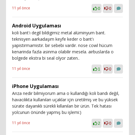
11 yıl önce
0
0
Android Uygulaması
koli bant'ı degil bildigimiz metal alüminyum bant.
teknisyen aarkadaşım keyfe keder o bant'ı
yapistirmamistir. bir sebebi vardir. nose cowl hücum
kenarinda fazla asinma olabilir mesela. airbuslarda o
bolgede ekstra bi seal olyor zaten..
11 yıl önce
1
0
iPhone Uygulaması
Arıza nedir bilmiyorum ama o kullandığı koli bandı değil,
havacılıkta kullanılan uçaklar için üretilmiş ve bu yüksek
sürate dayanıklı sürekli kıllanılan bir ürün. Tek hatası
yolcunun önünde yapmış bu işlemi:)
11 yıl önce
2
0