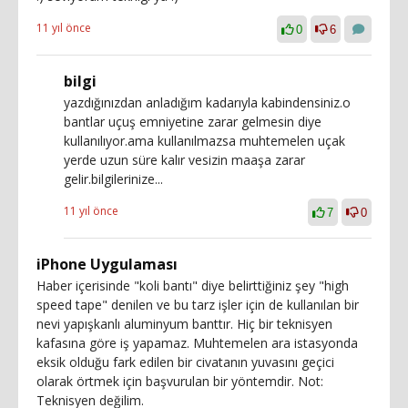
11 yıl önce
0
6
bilgi
yazdığınızdan anladığım kadarıyla kabindensiniz.o
bantlar uçuş emniyetine zarar gelmesin diye
kullanılıyor.ama kullanılmazsa muhtemelen uçak
yerde uzun süre kalır vesizin maaşa zarar
gelir.bilgilerinize...
11 yıl önce
7
0
iPhone Uygulaması
Haber içerisinde "koli bantı" diye belirttiğiniz şey "high
speed tape" denilen ve bu tarz işler için de kullanılan bir
nevi yapışkanlı aluminyum banttır. Hiç bir teknisyen
kafasına göre iş yapamaz. Muhtemelen ara istasyonda
eksik olduğu fark edilen bir civatanın yuvasını geçici
olarak örtmek için başvurulan bir yöntemdir. Not:
Teknisyen değilim.