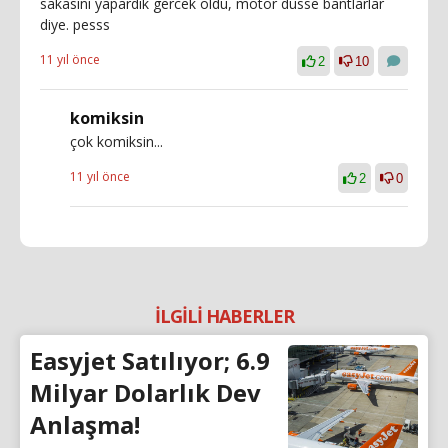
sakasini yapardik gercek oldu, motor dusse bantlarlar
diye. pesss
11 yıl önce
2
10
komiksin
çok komiksin...
11 yıl önce
2
0
İLGİLİ HABERLER
Easyjet Satılıyor; 6.9
Milyar Dolarlık Dev
Anlaşma!