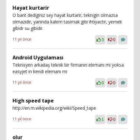
Hayat kurtarir
O bant dediginiz sey hayat kurtarir, teknigin olmazsa
olmazidir, yaninda kalem tasimak gibi ihtiyactir, yemek
gibidr su gibidir.
11 yıl önce
3
0
Android Uygulaması
Teknisyen arkadaş teknik bir firmanın elemanı mi yoksa
easyjet in kendi elemanı mi
11 yıl önce
0
0
High speed tape
http://en.m.wikipedia.org/wiki/Speed_tape
11 yıl önce
1
0
olur