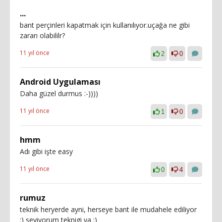
...
bant perçinleri kapatmak için kullanılıyor.uçağa ne gibi
zararı olabililr?
11 yıl önce
2
0
Android Uygulaması
Daha güzel durmus :-))))
11 yıl önce
1
0
hmm
Adı gibi işte easy
11 yıl önce
0
4
rumuz
teknik heryerde ayni, herseye bant ile mudahele ediliyor
:) seviyorum teknigi ya :)