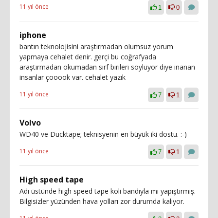
11 yıl önce
1
0
iphone
bantın teknolojisini araştırmadan olumsuz yorum
yapmaya cehalet denir. gerçi bu coğrafyada
araştırmadan okumadan sırf birileri söylüyor diye inanan
insanlar çooook var. cehalet yazık
11 yıl önce
7
1
Volvo
WD40 ve Ducktape; teknisyenin en büyük iki dostu. :-)
11 yıl önce
7
1
High speed tape
Adı üstünde high speed tape koli bandıyla mı yapıştırmış.
Bilgisizler yüzünden hava yolları zor durumda kalıyor.