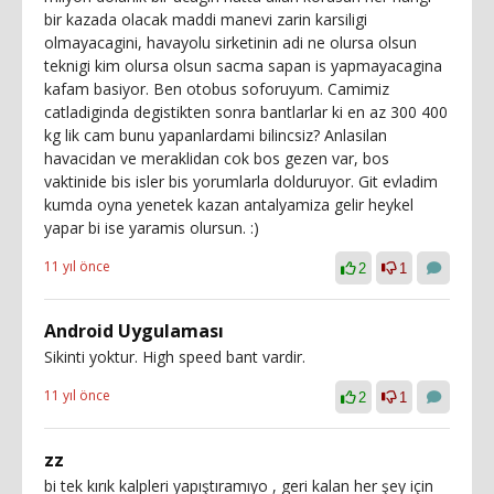
bir kazada olacak maddi manevi zarin karsiligi
olmayacagini, havayolu sirketinin adi ne olursa olsun
teknigi kim olursa olsun sacma sapan is yapmayacagina
kafam basiyor. Ben otobus soforuyum. Camimiz
catladiginda degistikten sonra bantlarlar ki en az 300 400
kg lik cam bunu yapanlardami bilincsiz? Anlasilan
havacidan ve meraklidan cok bos gezen var, bos
vaktinide bis isler bis yorumlarla dolduruyor. Git evladim
kumda oyna yenetek kazan antalyamiza gelir heykel
yapar bi ise yaramis olursun. :)
11 yıl önce
2
1
Android Uygulaması
Sikinti yoktur. High speed bant vardir.
11 yıl önce
2
1
zz
bi tek kırık kalpleri yapıştıramıyo , geri kalan her şey için