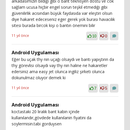
arkadasımızın bildiği gibi o bant teknisyen dostu ve cok
sağlam ucusa hiçbir engel sorun teşkil etmediği gibi
güvenilirlik acısından büyük faydasıda var eleştiri olsun
diye hakaret edeceseniz eger gerek yok burası havacılık
sitesi burada bircok kişi o bantın önemini bilir
11 yıl önce
10
0
Android Uygulaması
Eğer bu uçak thy nin uçağı olsaydı ve bantı yapıştırın da
thy görevlisi olsaydı vay thy nin haline ne hakaretler
edersiniz ama easy jet olunca ingiliz şirketi olunca
dokunulmaz oluyor demek ki
11 yıl önce
7
5
Android Uygulaması
koctastaki 20 liralık bant kabin içinde
kullanılandır,gövdede kullanılanin fiyatini da
soylermisin.tabi gorduysen