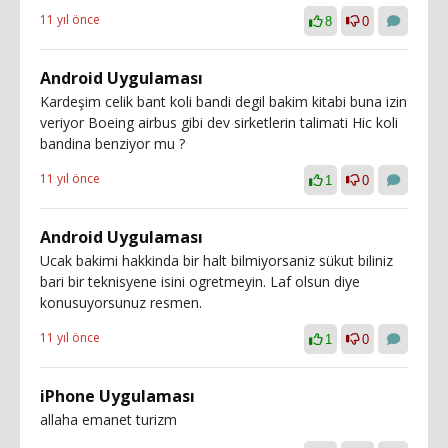
11 yıl önce
8
0
Android Uygulaması
Kardeşim celik bant koli bandi degil bakim kitabi buna izin
veriyor Boeing airbus gibi dev sirketlerin talimati Hic koli
bandina benziyor mu ?
11 yıl önce
1
0
Android Uygulaması
Ucak bakimi hakkinda bir halt bilmiyorsaniz sükut biliniz
bari bir teknisyene isini ogretmeyin. Laf olsun diye
konusuyorsunuz resmen.
11 yıl önce
1
0
iPhone Uygulaması
allaha emanet turizm