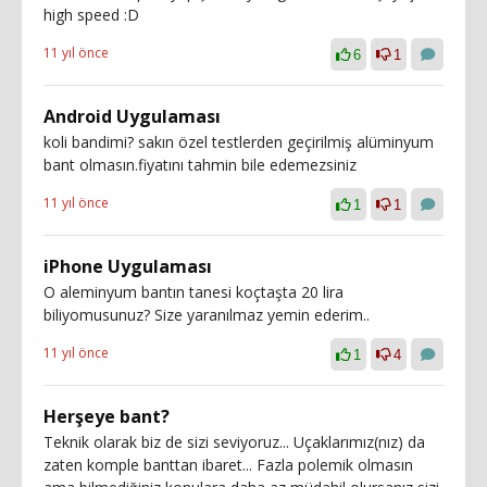
high speed :D
11 yıl önce
6
1
Android Uygulaması
koli bandimi? sakın özel testlerden geçirilmiş alüminyum
bant olmasın.fiyatını tahmin bile edemezsiniz
11 yıl önce
1
1
iPhone Uygulaması
O aleminyum bantın tanesi koçtaşta 20 lira
biliyomusunuz? Size yaranılmaz yemin ederim..
11 yıl önce
1
4
Herşeye bant?
Teknik olarak biz de sizi seviyoruz... Uçaklarımız(nız) da
zaten komple banttan ibaret... Fazla polemik olmasın