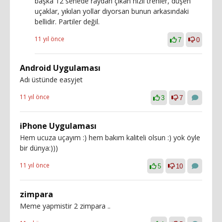
başka 12 senede raydan çıkan hızlı trenler, düşen
uçaklar, yıkılan yollar diyorsan bunun arkasındaki
bellidir. Partiler değil.
11 yıl önce
7
0
Android Uygulaması
Adı üstünde easyjet
11 yıl önce
3
7
iPhone Uygulaması
Hem ucuza uçayım :) hem bakım kaliteli olsun :) yok öyle
bir dünya:)))
11 yıl önce
5
10
zimpara
Meme yapmistir 2 zimpara ..