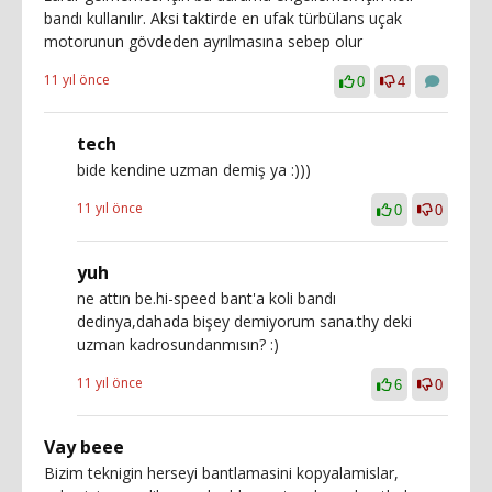
bandı kullanılır. Aksi taktirde en ufak türbülans uçak
motorunun gövdeden ayrılmasına sebep olur
11 yıl önce
0
4
tech
bide kendine uzman demiş ya :)))
11 yıl önce
0
0
yuh
ne attın be.hi-speed bant'a koli bandı
dedinya,dahada bişey demiyorum sana.thy deki
uzman kadrosundanmısın? :)
11 yıl önce
6
0
Vay beee
Bizim teknigin herseyi bantlamasini kopyalamislar,