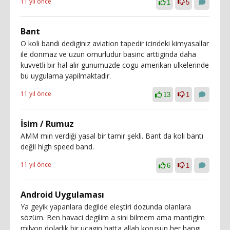
11 yıl önce
1
5
Bant
O koli bandi dediginiz aviation tapedir icindeki kimyasallar
ile donmaz ve uzun omurludur basinc arttiginda daha
kuvvetli bir hal alir gunumuzde cogu amerikan ulkelerinde
bu uygulama yapilmaktadir.
11 yıl önce
13
1
İsim / Rumuz
AMM min verdiği yasal bir tamir şekli. Bant da koli bantı
değil high speed band.
11 yıl önce
6
1
Android Uygulaması
Ya geyik yapanlara degilde eleştiri dozunda olanlara
sözüm. Ben havaci degilim a sini bilmem ama mantigim
milyon dolarlik bir ucagin hatta allah korusun her hangi