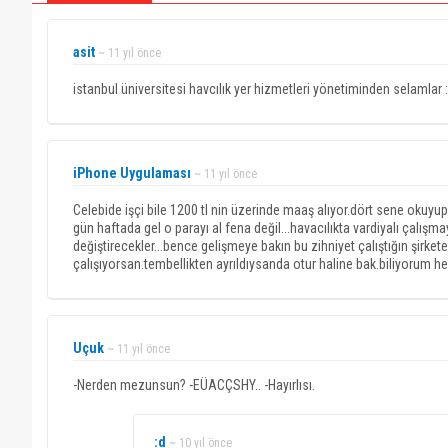
asit
~ 11 yıl önce
istanbul üniversitesi havcılık yer hizmetleri yönetiminden selamlar :
iPhone Uygulaması
~ 11 yıl önce
Celebide işçi bile 1200 tl nin üzerinde maaş alıyor.dört sene okuyup 
gün haftada gel o parayı al fena değil...havacılıkta vardiyalı çalışm
değiştirecekler...bence gelişmeye bakın bu zihniyet çalıştığın şirket
çalışıyorsan.tembellikten ayrıldıysanda otur haline bak.biliyorum
Uçuk
~ 11 yıl önce
-Nerden mezunsun? -EÜACÇSHY.. -Hayırlısı.
:d
~ 10 yıl önce