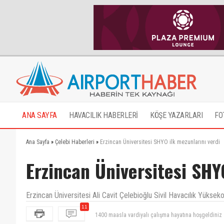
ANA SAYFA
HAVACILIK HABERLERİ
KÖŞE YAZARLARI
FO
Ana Sayfa
»
Çelebi Haberleri
»
Erzincan Üniversitesi SHYO ilk mezunlarını verdi
Erzincan Üniversitesi SHY
Erzincan Üniversitesi Ali Cavit Çelebioğlu Sivil Havacılık Yükse
11
iste siz de normal insanlari gorup, biraz adapte olu