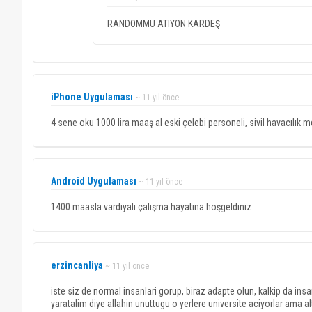
RANDOMMU ATIYON KARDEŞ
iPhone Uygulaması
~ 11 yıl önce
4 sene oku 1000 lira maaş al eski çelebi personeli, sivil havacılık
Android Uygulaması
~ 11 yıl önce
1400 maasla vardiyalı çalışma hayatına hoşgeldiniz
erzincanliya
~ 11 yıl önce
iste siz de normal insanlari gorup, biraz adapte olun, kalkip da insa
yaratalim diye allahin unuttugu o yerlere universite aciyorlar ama 