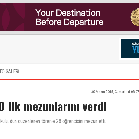
TO GALERİ
30 Mayıs 2015, Cumartesi 08:0
O ilk mezunlarını verdi
kokulu, dün düzenlenen törenle 28 öğrencisini mezun etti.
n, kalkip da insanlarin giyimini kusamini yargilamadiginiz baris icinde yasayabildigimiz