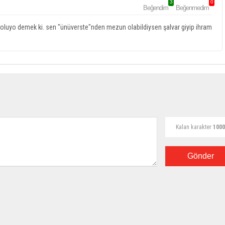
3
0
Beğendim
Beğenmedim
z oluyo demek ki. sen "ünüverste"nden mezun olabildiysen şalvar giyip ihram
Kalan karakter
1000
Gönder