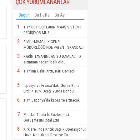
ÇOK YORUMLANANLAR
Bugün
Bu Hafta
Bu Ay
1
THY’DE PİLOTLARIN MAAŞ SİSTEMİ
DEĞİŞİYOR MU?
2
SİVİL HAVACILIK GENEL
MÜDÜRLÜĞÜ'NDE PATENT SKANDALI!
3
KABİN TAVANINDAN SU DAMLADI; O
sızıntının nedeni belli oldu!
4
THY’nin Geliri Arttı, Kârı Geriledi
5
İspanya ve Fransa'daki Görev Sona
Erdi: 4 Türk Uçağı Yurda Döndü
6
THY Japonya'da kapasite artıracak
7
Pilotlar, Toplu İş Sözleşmesi
Görüşmesini İptal Etti!
8
Kırklareli'nde Kritik Sağlık Operasyonu:
Hava Ambulansı Devreye Girdi