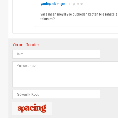
yanlışanlamışın
~ 11 yıl önce
valla insan meyilliyse cübbeden kepten bile rahatsı
taktın mı?
Yorum Gönder