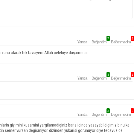
7
2
Yanıtla
Beğendim
Beğenmedim
 mezunu olarak tek tavsiyem Allah çelebiye düşürmesin
3
1
Yanıtla
Beğendim
Beğenmedim
3
2
Yanıtla
Beğendim
Beğenmedim
nlarin giyimini kusamini yargilamadiginiz baris icinde yasayabildigimiz bir ulke
altin semer vursan degismiyor. dizinden yukarisi gorunuyor diye tecavuz de