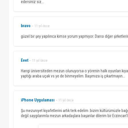
edersiniz siz...
bravo
~ 11 yıl önce
güzel bir şey yapılınca kimse yorum yapmıyor. Darısı diğer şirketleri
Evet
~ 11 yıl önce
Hangi üniversiteden mezun olunuyorsa o yörenin halk oyunları kıyaf
yaptığı araba uçak vs ye de binmeyelim. Başımıza iş çıkartmayın...
iPhone Uygulaması
~ 11 yıl önce
Şu mezunıyet kıyafetlerini artık terk edelim .bizim kültürümüzle ba
değil.saygılarımla mezun arkadaşlara başarılar dilerim bir Erzincan'