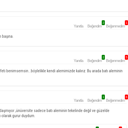
2
1
Yanıtla
Beğendim
Beğenmedim
n başına.
2
5
Yanıtla
Beğendim
Beğenmedim
eti benimsemsin...böylelikle kendi alemimizde kalırız. Bu arada batı aleminin
1
6
Yanıtla
Beğendim
Beğenmedim
ğdaşmıyor ,ünüversite sadece batı aleminin tekelinde değil ve güzelde
lı olarak gurur duydum.