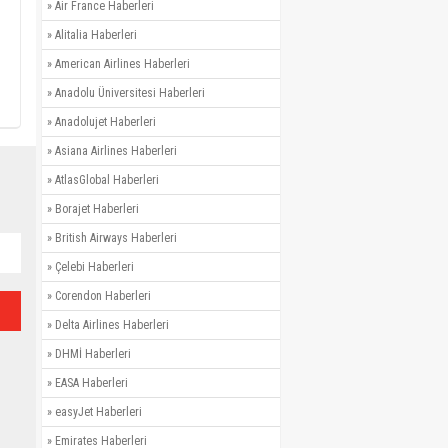
»
Air France Haberleri
»
Alitalia Haberleri
»
American Airlines Haberleri
»
Anadolu Üniversitesi Haberleri
»
Anadolujet Haberleri
»
Asiana Airlines Haberleri
»
AtlasGlobal Haberleri
»
Borajet Haberleri
»
British Airways Haberleri
»
Çelebi Haberleri
»
Corendon Haberleri
»
Delta Airlines Haberleri
»
DHMİ Haberleri
»
EASA Haberleri
»
easyJet Haberleri
»
Emirates Haberleri