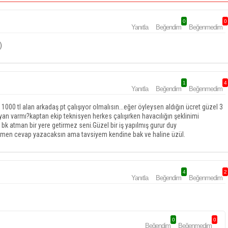
0
0
Yanıtla
Beğendim
Beğenmedim
)
1
4
Yanıtla
Beğendim
Beğenmedim
1000 tl alan arkadaş pt çalışıyor olmalısın...eğer öyleysen aldığın ücret güzel 3
ayan varmı?kaptan ekip teknisyen herkes çalışırken havacılığın şeklinimi
e bk atman bir yere getirmez seni.Güzel bir iş yapılmış gurur duy
 hemen cevap yazacaksın ama tavsiyem kendine bak ve haline üzül.
4
2
Yanıtla
Beğendim
Beğenmedim
0
0
Beğendim
Beğenmedim