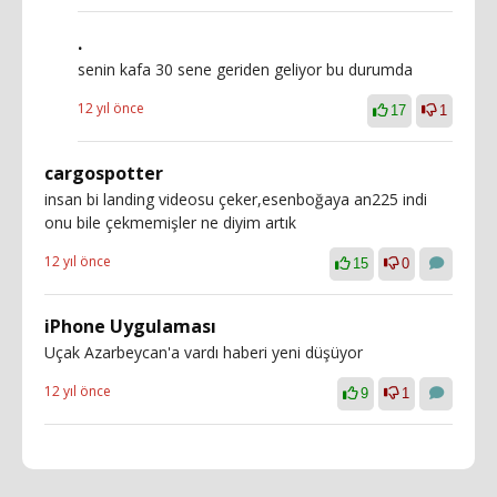
.
senin kafa 30 sene geriden geliyor bu durumda
12 yıl önce
17
1
cargospotter
insan bi landing videosu çeker,esenboğaya an225 indi
onu bile çekmemişler ne diyim artık
12 yıl önce
15
0
iPhone Uygulaması
Uçak Azarbeycan'a vardı haberi yeni düşüyor
12 yıl önce
9
1