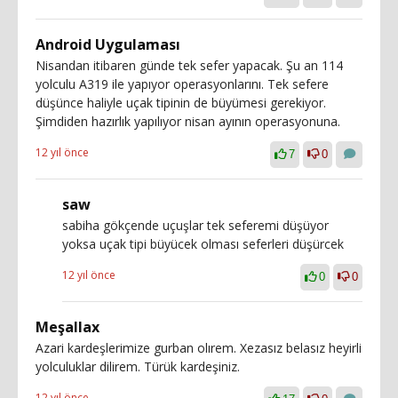
Android Uygulaması
Nisandan itibaren günde tek sefer yapacak. Şu an 114
yolculu A319 ile yapıyor operasyonlarını. Tek sefere
düşünce haliyle uçak tipinin de büyümesi gerekiyor.
Şimdiden hazırlık yapılıyor nisan ayının operasyonuna.
12 yıl önce
7
0
saw
sabiha gökçende uçuşlar tek seferemi düşüyor
yoksa uçak tipi büyücek olması seferleri düşürcek
12 yıl önce
0
0
Meşallax
Azari kardeşlerimize gurban olırem. Xezasız belasız heyirli
yolculuklar dilirem. Türük kardeşiniz.
12 yıl önce