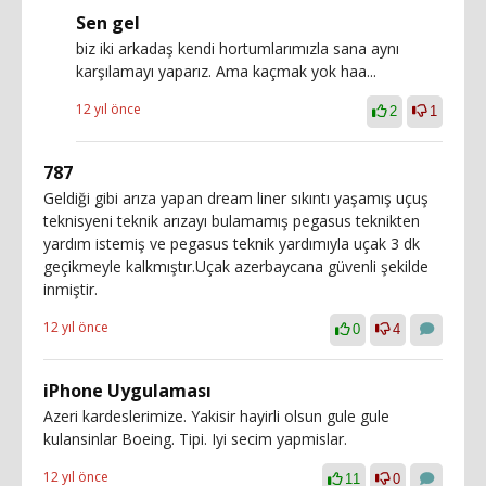
Sen gel
biz iki arkadaş kendi hortumlarımızla sana aynı
karşılamayı yaparız. Ama kaçmak yok haa...
12 yıl önce
2
1
787
Geldiği gibi arıza yapan dream liner sıkıntı yaşamış uçuş
teknisyeni teknik arızayı bulamamış pegasus teknikten
yardım istemiş ve pegasus teknik yardımıyla uçak 3 dk
geçikmeyle kalkmıştır.Uçak azerbaycana güvenli şekilde
inmiştir.
12 yıl önce
0
4
iPhone Uygulaması
Azeri kardeslerimize. Yakisir hayirli olsun gule gule
kulansinlar Boeing. Tipi. Iyi secim yapmislar.
12 yıl önce
11
0