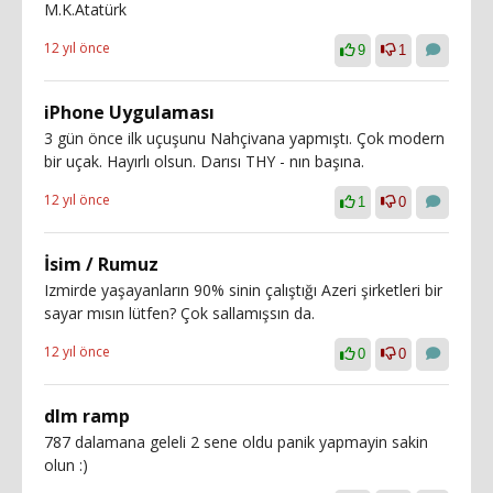
M.K.Atatürk
12 yıl önce
9
1
iPhone Uygulaması
3 gün önce ilk uçuşunu Nahçivana yapmıştı. Çok modern
bir uçak. Hayırlı olsun. Darısı THY - nın başına.
12 yıl önce
1
0
İsim / Rumuz
Izmirde yaşayanların 90% sinin çalıştığı Azeri şirketleri bir
sayar mısın lütfen? Çok sallamışsın da.
12 yıl önce
0
0
dlm ramp
787 dalamana geleli 2 sene oldu panik yapmayin sakin
olun :)