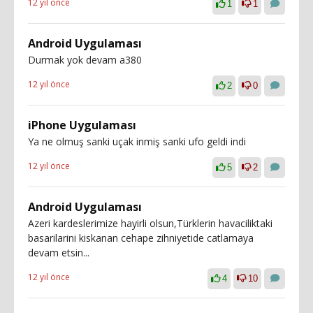
12 yıl önce
1
1
Android Uygulaması
Durmak yok devam a380
12 yıl önce
2
0
iPhone Uygulaması
Ya ne olmuş sanki uçak inmiş sanki ufo geldi indi
12 yıl önce
5
2
Android Uygulaması
Azeri kardeslerimize hayirli olsun,Türklerin havaciliktaki
basarilarini kiskanan cehape zihniyetide catlamaya
devam etsin...
12 yıl önce
4
10