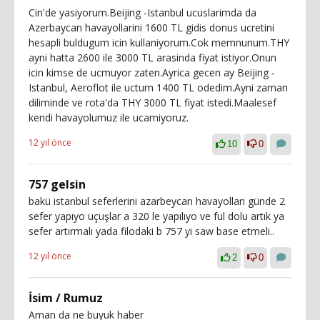
Cin'de yasiyorum.Beijing -Istanbul ucuslarimda da
Azerbaycan havayollarini 1600 TL gidis donus ucretini
hesapli buldugum icin kullaniyorum.Cok memnunum.THY
ayni hatta 2600 ile 3000 TL arasinda fiyat istiyor.Onun
icin kimse de ucmuyor zaten.Ayrica gecen ay Beijing -
Istanbul, Aeroflot ile uctum 1400 TL odedim.Ayni zaman
diliminde ve rota'da THY 3000 TL fiyat istedi.Maalesef
kendi havayolumuz ile ucamiyoruz.
12 yıl önce
10
0
757 gelsin
bakü istanbul seferlerini azarbeycan havayolları günde 2
sefer yapıyo uçuşlar a 320 le yapılıyo ve ful dolu artık ya
sefer artırmalı yada filodaki b 757 yi saw base etmeli..
12 yıl önce
2
0
İsim / Rumuz
Aman da ne buyuk haber