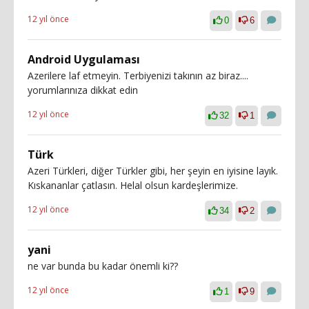
12 yıl önce
0
6
Android Uygulaması
Azerilere laf etmeyin. Terbiyenizi takının az biraz....
yorumlarınıza dikkat edin
12 yıl önce
32
1
Türk
Azeri Türkleri, diğer Türkler gibi, her şeyin en iyisine layık.
Kıskananlar çatlasın. Helal olsun kardeşlerimize.
12 yıl önce
34
2
yani
ne var bunda bu kadar önemli ki??
12 yıl önce
1
9