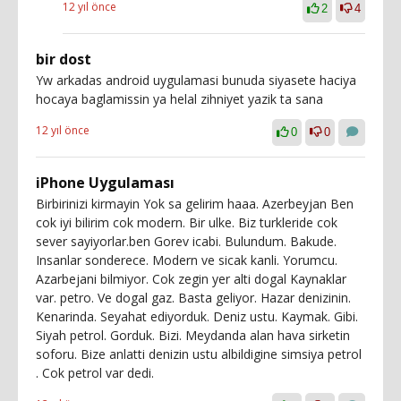
12 yıl önce
2
4
bir dost
Yw arkadas android uygulamasi bunuda siyasete haciya
hocaya baglamissin ya helal zihniyet yazik ta sana
12 yıl önce
0
0
iPhone Uygulaması
Birbirinizi kirmayin Yok sa gelirim haaa. Azerbeyjan Ben
cok iyi bilirim cok modern. Bir ulke. Biz turkleride cok
sever sayiyorlar.ben Gorev icabi. Bulundum. Bakude.
Insanlar sonderece. Modern ve sicak kanli. Yorumcu.
Azarbejani bilmiyor. Cok zegin yer alti dogal Kaynaklar
var. petro. Ve dogal gaz. Basta geliyor. Hazar denizinin.
Kenarinda. Seyahat ediyorduk. Deniz ustu. Kaymak. Gibi.
Siyah petrol. Gorduk. Bizi. Meydanda alan hava sirketin
soforu. Bize anlatti denizin ustu albildigine simsiya petrol
. Cok petrol var dedi.