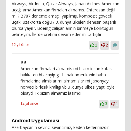
Airways, Air India, Qatar Airways, Japan Airlines Amerikan
uçağı ama Amerikan firmaları almamış. Enteresan değil
mi ? B787 deneme amaçlı yapılmış, kompozit gövdeli
uçak, uzak/orta doğu / 3. dünya ülkeleri denesin başarılı
olursa yayılır. Boeing çalışanlarının binmeye korktuğun
belirteyim. İlerde üretimi devam eder mi tartışılır.
12 yıl önce
1
2
ua
Amerikan firmalari almamis mi bizim insan kafasi
hakkaten bi acayip git bi bak amerikanin baba
firmalarina almislar mi almamislar mi japonyayi
norveci birlesik kralligi vb 3 .dunya ulkesi yapti oyle
olsaydi ilk bizim almamiz lazimdi
12 yıl önce
3
1
Android Uygulaması
Azerbaycanın sevinci sevincimiz, kederi kederimizdir.