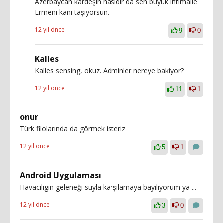
Azerbaycan kardeşin hasıdır da sen büyük ihtimalle
Ermeni kanı taşıyorsun.
12 yıl önce
9
0
Kalles
Kalles sensing, okuz. Adminler nereye bakiyor?
12 yıl önce
11
1
onur
Türk filolarında da görmek isteriz
12 yıl önce
5
1
Android Uygulaması
Havaciligin geleneği suyla karşılamaya bayılıyorum ya ...
12 yıl önce
3
0