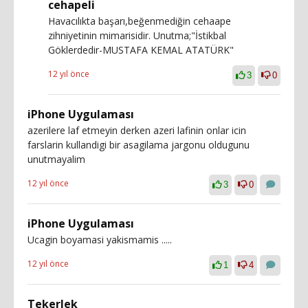
cehapeli
Havacılıkta başarı,beğenmediğin cehaape
zihniyetinin mimarisidir. Unutma;"İstikbal
Göklerdedir-MUSTAFA KEMAL ATATÜRK"
12 yıl önce
3
0
iPhone Uygulaması
azerilere laf etmeyin derken azeri lafinin onlar icin
farslarin kullandigi bir asagilama jargonu oldugunu
unutmayalim
12 yıl önce
3
0
iPhone Uygulaması
Ucagin boyamasi yakismamis .....
12 yıl önce
1
4
Tekerlek