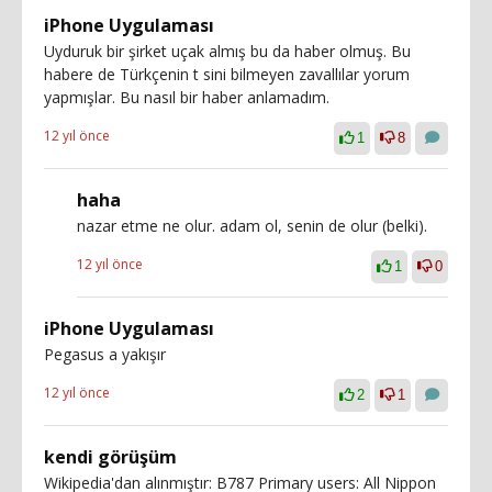
iPhone Uygulaması
Uyduruk bir şirket uçak almış bu da haber olmuş. Bu
habere de Türkçenin t sini bilmeyen zavallılar yorum
yapmışlar. Bu nasıl bir haber anlamadım.
12 yıl önce
1
8
haha
nazar etme ne olur. adam ol, senin de olur (belki).
12 yıl önce
1
0
iPhone Uygulaması
Pegasus a yakışır
12 yıl önce
2
1
kendi görüşüm
Wikipedia'dan alınmıştır: B787 Primary users: All Nippon