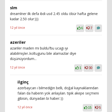
slm
dreamlner ilk defa ibdi usd 2.45 oldu öbür hafta gelene
kadar 2.50 olur:)))
12 yıl önce
6
7
azeriler
azariler maden mi buldu?bu ucagı ıyı
alabilmişler..koltugunu bile alamazlar diye
düşünüyordum...
12 yıl önce
1
30
ilginç
azerbaycan ı bilmediğin belli, doğal kaynaklarından
falan da haberin yok anlaşılan. tipik akepe seçmeni
gibisin, dünyadan bi haber::))
12 yıl önce
15
5