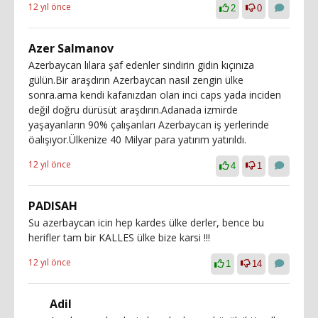
12 yıl önce
2
0
Azer Salmanov
Azerbaycan lılara şaf edenler sindirin gidin kıçınıza
gülün.Bir araşdırın Azerbaycan nasıl zengin ülke
sonra.ama kendi kafanızdan olan inci caps yada inciden
değil doğru dürüsüt araşdırın.Adanada izmirde
yaşayanların 90% çalışanları Azerbaycan iş yerlerinde
öalışıyor.Ülkenize 40 Milyar para yatırım yatırıldı.
12 yıl önce
4
1
PADISAH
Su azerbaycan icin hep kardes ülke derler, bence bu
herifler tam bir KALLES ülke bize karsi !!!
12 yıl önce
1
14
Adil