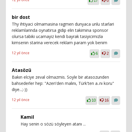
17
0
bir dost
Thy ihtiyaci olmamasina ragmen dunyaca unlu starlari
reklamlarinda oynatirsa gidip elin takimina sponsor
olursa tabiki ucamayiz kendi bayrak tasiyicimizla
kimsenin starina verecek reklam param yok benim
12 yıl önce
6
2
Atasözü
Bakın elciye zeval olmazmis. Soyle bir atasozunden
bahsederler hep: "Azeri'den malını, Türk'ten a..nı koru"
diye...;-))
12 yıl önce
10
16
Kamil
Hay senin o sözü söyleyen atanı ...