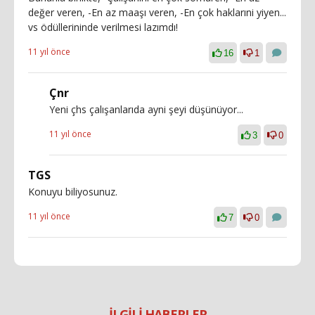
değer veren, -En az maaşı veren, -En çok haklarıni yiyen...
vs ödüllerininde verilmesi lazımdı!
11 yıl önce
16
1
Çnr
Yeni çhs çalışanlarıda ayni şeyi düşünüyor...
11 yıl önce
3
0
TGS
Konuyu biliyosunuz.
11 yıl önce
7
0
İLGİLİ HABERLER