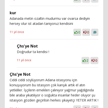
kur
Adanada metin ozaltin mudurmu var ovarsa dediyin
hersey olur ist atadan taniyoruz kendisini
11 yıl önce
0
0
Çhs'ye Not
Doğrudur ta kendisi !
11 yıl önce
2
0
Çhs'ye Not
Ciddi ciddi söylüyorum Adana istasyonu için
konuşuyorum bu istasyon çok karışık artık el atın
yetkililer. İşçilerin emekleri çalınıyor yağmur yağdığında
bile araba yıkatılıyor o soğukta insanlar heder oluyor şu
istasyon gözden geçirilsin herkes şikayetçi YETER ARTIK !