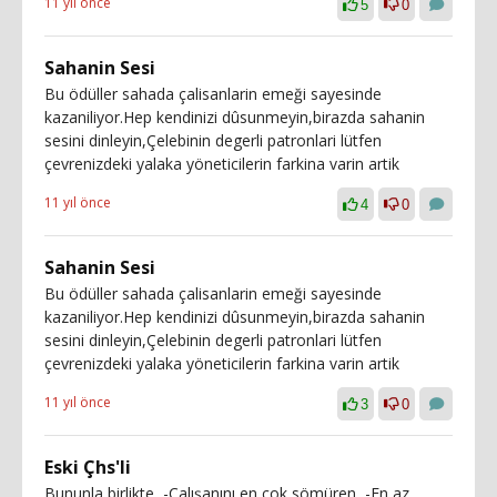
11 yıl önce
5
0
Sahanin Sesi
Bu ödüller sahada çalisanlarin emeği sayesinde
kazaniliyor.Hep kendinizi dûsunmeyin,birazda sahanin
sesini dinleyin,Çelebinin degerli patronlari lütfen
çevrenizdeki yalaka yöneticilerin farkina varin artik
11 yıl önce
4
0
Sahanin Sesi
Bu ödüller sahada çalisanlarin emeği sayesinde
kazaniliyor.Hep kendinizi dûsunmeyin,birazda sahanin
sesini dinleyin,Çelebinin degerli patronlari lütfen
çevrenizdeki yalaka yöneticilerin farkina varin artik
11 yıl önce
3
0
Eski Çhs'li
Bununla birlikte, -Çalışanını en çok sömüren, -En az