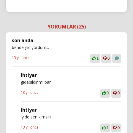
YORUMLAR (25)
son anda
bende gidiyordum...
13 yıl önce
1
0
ihtiyar
gidebildinmi bari
13 yıl önce
0
0
ihtiyar
iyide sen kimsin
13 yıl önce
1
0