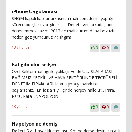
iPhone Uygulaması
SHGM kapalı kapılar arkasında mali denetleme yaptığı
sürece bu işler uzar gider……! Denetleyen arkadaşların
denetlenmesi lazım. 2012 de mali durum daha bozuktu
neden göz yumdunuz ? ( shgm)
13 yıl önce
0
0
Bal gibi olur krdşm
Özel Sektör mantığı ile yaklaşır ve de ULUSLARARASI
BAĞIMSIZ YETKİLİ VE HAVA SEKTÖRÜNDE TECRÜBELİ
DENETİM FİRMALARI ile anlaşma yaparak işe
başlarsanız... En fazla 1 yıl içinde herşey hallolur... Para,
Para, Para....NAPOLYON
13 yıl önce
0
0
Napolyon ne demiş
Değerli Sivil Havacılık camiası, Kim ne derse desin işin aslı