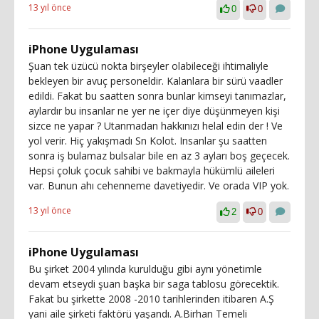
13 yıl önce
0
0
iPhone Uygulaması
Şuan tek üzücü nokta birşeyler olabileceği ihtimaliyle
bekleyen bir avuç personeldir. Kalanlara bir sürü vaadler
edildi. Fakat bu saatten sonra bunlar kimseyi tanımazlar,
aylardır bu insanlar ne yer ne içer diye düşünmeyen kişi
sizce ne yapar ? Utanmadan hakkınızı helal edin der ! Ve
yol verir. Hiç yakışmadı Sn Kolot. Insanlar şu saatten
sonra iş bulamaz bulsalar bile en az 3 ayları boş geçecek.
Hepsi çoluk çocuk sahibi ve bakmayla hükümlü aileleri
var. Bunun ahı cehenneme davetiyedir. Ve orada VIP yok.
13 yıl önce
2
0
iPhone Uygulaması
Bu şirket 2004 yılında kurulduğu gibi aynı yönetimle
devam etseydi şuan başka bir saga tablosu görecektik.
Fakat bu şirkette 2008 -2010 tarihlerinden itibaren A.Ş
yani aile şirketi faktörü yaşandı. A.Birhan Temeli