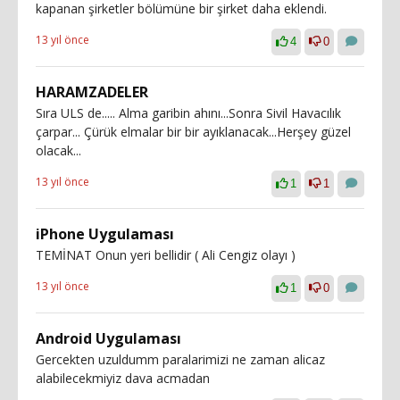
kapanan şirketler bölümüne bir şirket daha eklendi.
13 yıl önce
4
0
HARAMZADELER
Sıra ULS de..... Alma garibin ahını...Sonra Sivil Havacılık
çarpar... Çürük elmalar bir bir ayıklanacak...Herşey güzel
olacak...
13 yıl önce
1
1
iPhone Uygulaması
TEMİNAT Onun yeri bellidir ( Ali Cengiz olayı )
13 yıl önce
1
0
Android Uygulaması
Gercekten uzuldumm paralarimizi ne zaman alicaz
alabilecekmiyiz dava acmadan