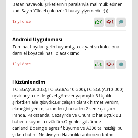
Batan havayolu şirketlerinin paralarıyla mal mülk edinen
zad. Sayın Yüksel çok üzücü burayı yiyemedin :)))
13 yıl önce
0
1
Android Uygulaması
Teminat haydan gelip huyami gitcek yani sn kolot ona
dami el koyacak nasil olacak simdi
13 yıl önce
0
0
Hüzünlendim
TC-SGA(A300B2),TC-SGB(A310-300),TC-SGC(A310-300)
uçaklarıyla ne de güzel görevler yapmıştık.3 Uçaklı
şirketken aile gibiydik.Bir çalışan olarak hizmet verdim,
ekmeğini yedim,kazandım ,harcadım.2 sene çalıştım.
İranda, Pakistanda, Cezayirde ve Onura iç hat uçtuk.Bu
haberi okuyunca üzüldüm.O günler gözümde
canlandı.Boeingle agresif büyüme ve A330 talihsizliği bu
şirketi batırdı.Ne diyeyim Havacılık tarihimizin batan-