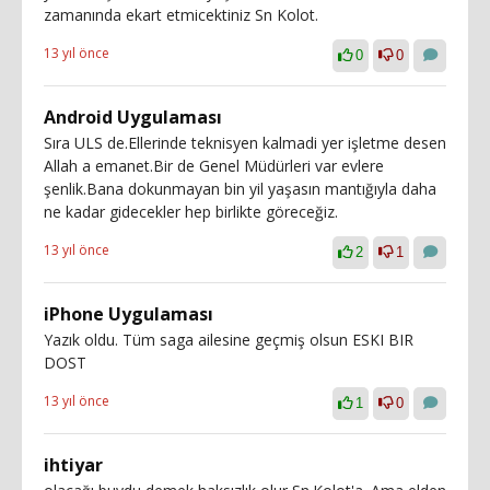
zamanında ekart etmicektiniz Sn Kolot.
13 yıl önce
0
0
Android Uygulaması
Sıra ULS de.Ellerinde teknisyen kalmadi yer işletme desen
Allah a emanet.Bir de Genel Müdürleri var evlere
şenlik.Bana dokunmayan bin yil yaşasın mantığıyla daha
ne kadar gidecekler hep birlikte göreceğiz.
13 yıl önce
2
1
iPhone Uygulaması
Yazık oldu. Tüm saga ailesine geçmiş olsun ESKI BIR
DOST
13 yıl önce
1
0
ihtiyar