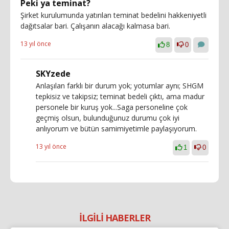
Peki ya teminat?
Şirket kurulumunda yatırılan teminat bedelini hakkeniyetli
dağıtsalar bari. Çalışanın alacağı kalmasa bari.
13 yıl önce
8
0
SKYzede
Anlaşılan farklı bir durum yok; yotumlar aynı; SHGM
tepkisiz ve takipsiz; teminat bedeli çıktı, ama madur
personele bir kuruş yok...Saga personeline çok
geçmiş olsun, bulunduğunuz durumu çok iyi
anlıyorum ve bütün samimiyetimle paylaşıyorum.
13 yıl önce
1
0
İLGİLİ HABERLER