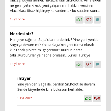
olacağı buydu demek haksızlık olur Sn.Kolot'a. Ama elden
ne gelir, yeterki eski yeni çalışanların hakkını versinler.
Alacaklara itiraz hiçbirşey kazandırmaz bu saatten sonra.
13 yıl önce
2
0
Nerdesiniz?
Her şeye rağmen Saga'cılar nerdesiniz? Yine yeni yeniden
Saga'ya devam mı? Yoksa Saga'nın yeni türevi olarak
kurulacak şirkete mi geçersiniz? Kurdururlarsa
tabi...Kurdururlar ya nedne omlasın...Burası Türkiye
13 yıl önce
8
4
ihtiyar
Yine yeniden Saga ile, pardon Sn.Kolot ile devam.
Sende biryerlerde kına bulursun herhalde...
13 yıl önce
2
0