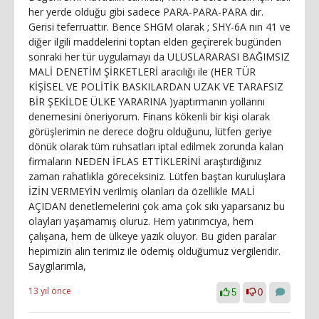
her yerde olduğu gibi sadece PARA-PARA-PARA dır.
Gerisi teferruattır. Bence SHGM olarak ; SHY-6A nın 41 ve
diğer ilgili maddelerini toptan elden geçirerek bugünden
sonraki her tür uygulamayı da ULUSLARARASI BAĞIMSIZ
MALİ DENETİM ŞİRKETLERİ aracılığı ile (HER TÜR
KİŞİSEL VE POLİTİK BASKILARDAN UZAK VE TARAFSIZ
BİR ŞEKİLDE ÜLKE YARARINA )yaptırmanın yollarını
denemesini öneriyorum. Finans kökenli bir kişi olarak
görüşlerimin ne derece doğru olduğunu, lütfen geriye
dönük olarak tüm ruhsatları iptal edilmek zorunda kalan
firmaların NEDEN İFLAS ETTİKLERİNİ araştırdığınız
zaman rahatlıkla göreceksiniz. Lütfen baştan kuruluşlara
İZİN VERMEYİN verilmiş olanları da özellikle MALİ
AÇIDAN denetlemelerini çok ama çok sıkı yaparsanız bu
olayları yaşamamış oluruz. Hem yatırımcıya, hem
çalışana, hem de ülkeye yazık oluyor. Bu giden paralar
hepimizin alın terimiz ile ödemiş olduğumuz vergileridir.
Saygılarımla,
13 yıl önce
5
0