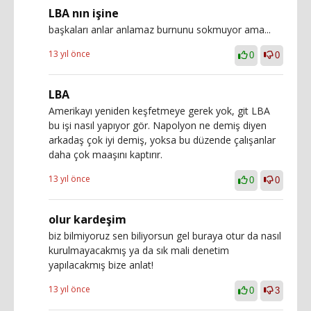
LBA nın işine
başkaları anlar anlamaz burnunu sokmuyor ama...
13 yıl önce
0
0
LBA
Amerikayı yeniden keşfetmeye gerek yok, git LBA
bu işi nasıl yapıyor gör. Napolyon ne demiş diyen
arkadaş çok iyi demiş, yoksa bu düzende çalışanlar
daha çok maaşını kaptırır.
13 yıl önce
0
0
olur kardeşim
biz bilmiyoruz sen biliyorsun gel buraya otur da nasıl
kurulmayacakmış ya da sık mali denetim
yapılacakmış bize anlat!
13 yıl önce
0
3