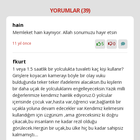
YORUMLAR (39)
hain
Memleket hain kaynıyor. Allah sonumuzu hayır etsin
11 yıl önce
5
0
fkurt
1 veya 1.5 saatlik bir yolculukta tuvaleti kaç kişi kullanır?
Girişlere koyacan kamerayı böyle bir olay vuku
bulduğunda teker teker ifadelerini alacaksın.Bu kişilerin
bir daha uçak ile yolculuklarını engelleyeceksin.Yazık milli
değerlerimize kendimiz hainlik ediyoruz.O yolcular
içerisinde çocuk var,hasta var,öğrenci var,bağlantılı bir
uçakla yoluna devam edecekler var.Kendimiz kelimesini
kullandığım için üzgünüm ,ama göreceksiniz ki doğru
çıkacak,bu insanların ne kadar rezil olduğu
görülecek.Hergün bir uçak,bu ülke hiç bu kadar sahipsiz
kalmamıştı....