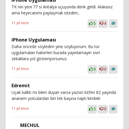
iPhone Uygulaması
TK nin yeni 77 si Antalya uçuşunda denk geldi. Alakasız
ama heyecanımı paylaşmak istedim...
11 yıl önce
5
4
iPhone Uygulaması
Daha öncede söyledim yine söylüyorum. Bu tür
uygulamaları haberleri burada yayınlamayın sivri
zekalılara yol gösteriyorsunuz.
11 yıl önce
9
0
Edremit
Uçak kalktı mı bilen duyan varsa yazsın lütfen 82 yaşında
ananem yolculardan biri tek başına naptı kimbilir
11 yıl önce
3
0
MECHUL