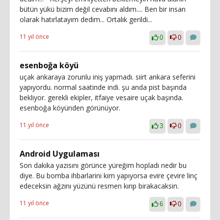
bütün yükü bizim değil cevabını aldım.... Ben bir insan
olarak hatırlatayım dedim... Ortalık gerildi...
11 yıl önce
0
0
esenboğa köyü
uçak ankaraya zorunlu iniş yapmadı. siirt ankara seferini
yapıyordu. normal saatinde indi. şu anda pist başında
bekliyor. gerekli ekipler, itfaiye vesaire uçak başında.
esenboğa köyünden görünüyor.
11 yıl önce
3
0
Android Uygulaması
Son dakika yazısını görünce yüreğim hopladı nedir bu
diye. Bu bomba ihbarlarini kim yapıyorsa evire çevire linç
edeceksin ağzını yüzünü resmen kırıp birakacaksin.
11 yıl önce
6
0