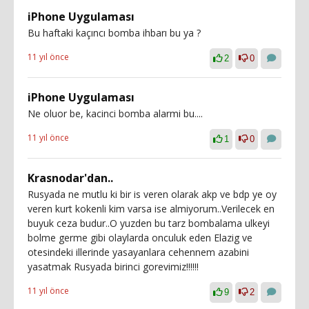
iPhone Uygulaması
Bu haftaki kaçıncı bomba ihbarı bu ya ?
11 yıl önce
2
0
iPhone Uygulaması
Ne oluor be, kacinci bomba alarmi bu....
11 yıl önce
1
0
Krasnodar'dan..
Rusyada ne mutlu ki bir is veren olarak akp ve bdp ye oy
veren kurt kokenli kim varsa ise almiyorum..Verilecek en
buyuk ceza budur..O yuzden bu tarz bombalama ulkeyi
bolme germe gibi olaylarda onculuk eden Elazig ve
otesindeki illerinde yasayanlara cehennem azabini
yasatmak Rusyada birinci gorevimiz!!!!!!
11 yıl önce
9
2