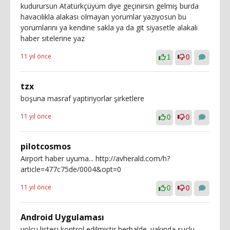
kudurursun Atatürkçüyüm diye geçinirsin gelmiş burda
havacılıkla alakası olmayan yorumlar yazıyosun bu
yorumlarını ya kendine sakla ya da git siyasetle alakalı
haber sitelerine yaz
11 yıl önce
1
0
tzx
boşuna masraf yaptiriyorlar şirketlere
11 yıl önce
0
0
pilotcosmos
Airport haber uyuma... http://avherald.com/h?
article=477c75de/0004&opt=0
11 yıl önce
0
0
Android Uygulaması
yolcu listesi kontrol edilmiştir herhalde .yakında suclu