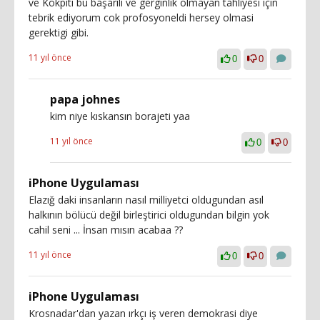
ve Kokpiti bu başarili ve gerginlik olmayan tahliyesi için
tebrik ediyorum cok profosyoneldi hersey olmasi
gerektigi gibi.
11 yıl önce
0
0
papa johnes
kim niye kıskansın borajeti yaa
11 yıl önce
0
0
iPhone Uygulaması
Elazığ daki insanların nasıl milliyetci oldugundan asıl
halkının bölücü değil birleştirici oldugundan bilgin yok
cahil seni ... İnsan mısın acabaa ??
11 yıl önce
0
0
iPhone Uygulaması
Krosnadar'dan yazan ırkçı iş veren demokrasi diye