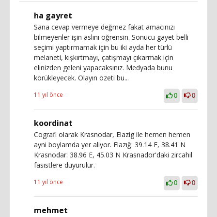
ha gayret
Sana cevap vermeye değmez fakat amacınızı
bilmeyenler işin aslını öğrensin. Sonucu gayet belli
seçimi yaptırmamak için bu iki ayda her türlü
melaneti, kışkırtmayı, çatışmayı çıkarmak için
elinizden geleni yapacaksınız. Medyada bunu
körükleyecek. Olayın özeti bu...
11 yıl önce
0
0
koordinat
Cografi olarak Krasnodar, Elazig ile hemen hemen
ayni boylamda yer aliyor. Elazığ: 39.14 E, 38.41 N
Krasnodar: 38.96 E, 45.03 N Krasnador'daki zircahil
fasistlere duyurulur.
11 yıl önce
0
0
mehmet