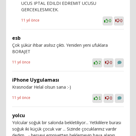
UCUS IPTAL EDILDI EDREMIT UCUSU
GERCEKLESMICEK.
11 yıl önce
0
0
esb
Çok şükür ihbar asılsız çıktı. Yeniden yeni ufuklara
BORAJET
11 yıl önce
2
0
iPhone Uygulaması
Krasnodar Helal olsun sana :-)
11 yıl önce
1
0
yolcu
Yolcular soğuk bir salonda bekletiliyor... Yetkililere burası
soğuk iki küçük çocuk var ... Sizinde çocuklarınız vardır
dedim... - herşeyi emniyetten beklemeyin hava alanın