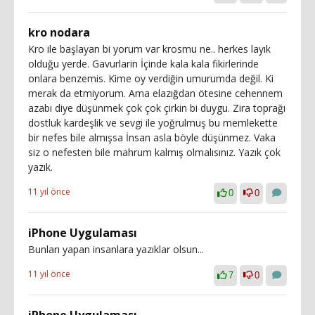
kro nodara
Kro ile başlayan bi yorum var krosmu ne.. herkes layık
olduğu yerde. Gavurlarin İçinde kala kala fikirlerinde
onlara benzemis. Kime oy verdiğin umurumda değil. Ki
merak da etmiyorum. Ama elazığdan ötesine cehennem
azabı diye düşünmek çok çok çirkin bi duygu. Zira toprağı
dostluk kardeşlik ve sevgi ile yoğrulmuş bu memlekette
bir nefes bile almışsa İnsan asla böyle düşünmez. Vaka
siz o nefesten bile mahrum kalmış olmalısınız. Yazık çok
yazık.
11 yıl önce
0
0
iPhone Uygulaması
Bunları yapan insanlara yazıklar olsun...
11 yıl önce
7
0