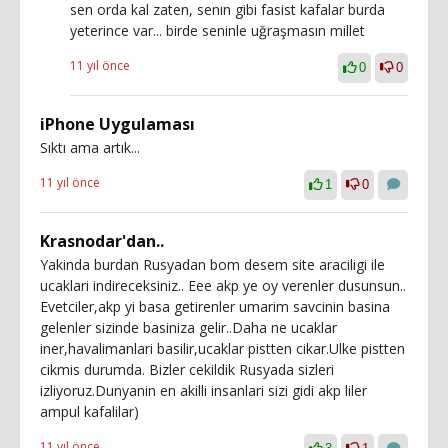
sen orda kal zaten, senın gibi fasist kafalar burda
yeterince var... birde seninle uğraşmasın millet
11 yıl önce
0
0
iPhone Uygulaması
Sıktı ama artık...
11 yıl önce
1
0
Krasnodar'dan..
Yakinda burdan Rusyadan bom desem site araciligi ile
ucaklari indireceksiniz.. Eee akp ye oy verenler dusunsun..
Evetciler,akp yi basa getirenler umarim savcinin basina
gelenler sizinde basiniza gelir..Daha ne ucaklar
iner,havalimanlari basilir,ucaklar pistten cikar.Ulke pistten
cikmis durumda. Bizler cekildik Rusyada sizleri
izliyoruz.Dunyanin en akilli insanlari sizi gidi akp liler
ampul kafalilar)
11 yıl önce