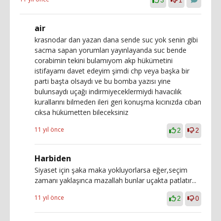
3
1
air
krasnodar dan yazan dana sende suc yok senin gibi
sacma sapan yorumları yayınlayanda suc bende
corabimin tekini bulamıyom akp hükümetini
istifayamı davet edeyim şimdi chp veya başka bir
parti başta olsaydı ve bu bomba yazısı yine
bulunsaydı uçağı indirmiyeceklermiydi havacılık
kurallarını bilmeden ileri geri konuşma kıcınızda cıban
cıksa hükümetten bileceksiniz
11 yıl önce
2
2
Harbiden
Siyaset için şaka maka yokluyorlarsa eğer,seçim
zamanı yaklaşınca mazallah bunlar uçakta patlatır...
11 yıl önce
2
0