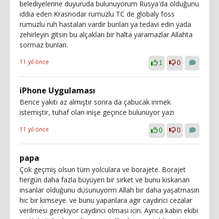
belediyelerine duyuruda bulunuyorum Rusya'da olduğunu
iddia eden Krasnodar rumuzlu TC de globaly foss
rumuzlu ruh hastaları vardır bunları ya tedavi edin yada
zehirleyin gitsin bu alçakları bir halta yaramazlar Allahta
sormaz bunları.
11 yıl önce
1
0
iPhone Uygulaması
Bence yakıtı az almıştır sonra da çabucak inmek
istemiştir, tuhaf olan inişe geçince bulunuyor yazı
11 yıl önce
0
0
papa
Çok geçmiş olsun tüm yolculara ve borajete. Borajet
hergün daha fazla büyüyen bir sirket ve bunu kiskanan
insanlar olduğunu düsunuyorm Allah bir daha yaşatmasin
hic bir kimseye. ve bunu yapanlara agir caydirici cezalar
verilmesi gerekiyor caydirici olmasi icin. Ayrıca kabin ekibi