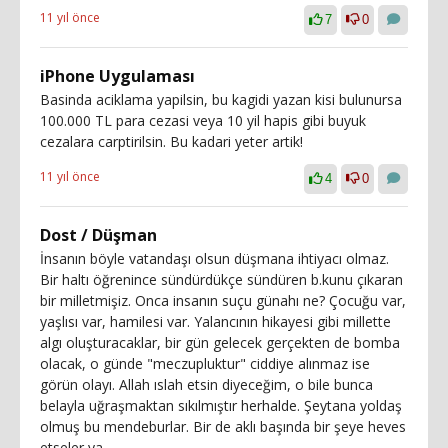
11 yıl önce
7
0
iPhone Uygulaması
Basinda aciklama yapilsin, bu kagidi yazan kisi bulunursa
100.000 TL para cezasi veya 10 yil hapis gibi buyuk
cezalara carptirilsin. Bu kadari yeter artik!
11 yıl önce
4
0
Dost / Düşman
İnsanın böyle vatandaşı olsun düşmana ihtiyacı olmaz.
Bir haltı öğrenince sündürdükçe sündüren b.kunu çıkaran
bir milletmişiz. Onca insanın suçu günahı ne? Çocuğu var,
yaşlısı var, hamilesi var. Yalancının hikayesi gibi millette
algı oluşturacaklar, bir gün gelecek gerçekten de bomba
olacak, o günde "meczupluktur" ciddiye alınmaz ise
görün olayı. Allah ıslah etsin diyeceğim, o bile bunca
belayla uğraşmaktan sıkılmıştır herhalde. Şeytana yoldaş
olmuş bu mendeburlar. Bir de aklı başında bir şeye heves
etseler ya...