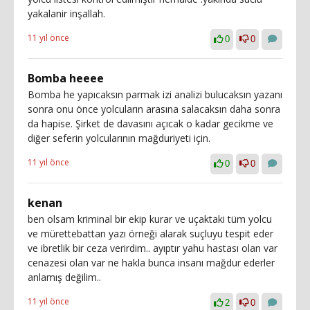
yakalanir inşallah.
11 yıl önce
0
0
Bomba heeee
Bomba he yapıcaksın parmak izi analizi bulucaksın yazanı
sonra onu önce yolcuların arasına salacaksın daha sonra
da hapise. Şirket de davasını açıcak o kadar gecikme ve
diğer seferin yolcularının mağduriyeti için.
11 yıl önce
0
0
kenan
ben olsam kriminal bir ekip kurar ve uçaktaki tüm yolcu
ve mürettebattan yazı örneği alarak suçluyu tespit eder
ve ibretlik bir ceza verirdim.. ayıptır yahu hastası olan var
cenazesi olan var ne hakla bunca insanı mağdur ederler
anlamış değilim..
11 yıl önce
2
0