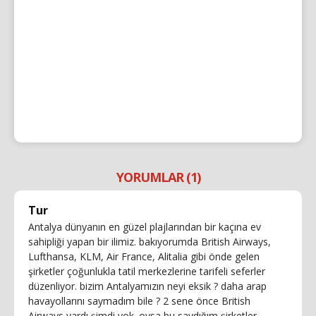
YORUMLAR (1)
Tur
Antalya dünyanın en güzel plajlarından bir kaçına ev
sahipliği yapan bir ilimiz. bakıyorumda British Airways,
Lufthansa, KLM, Air France, Alitalia gibi önde gelen
şirketler çoğunlukla tatil merkezlerine tarifeli seferler
düzenliyor. bizim Antalyamızın neyi eksik ? daha arap
havayollarını saymadım bile ? 2 sene önce British
Airways vardı şimdi yok. oysa bu saydığım şirketler