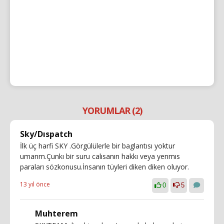
YORUMLAR (2)
Sky/Dıspatch
İlk üç harfi SKY .Görgülülerle bir baglantısı yoktur
umarım.Çunkı bir suru calısanın hakkı veya yenmıs
paraları sözkonusu.İnsanın tüyleri diken diken oluyor.
13 yıl önce
0
5
Muhterem