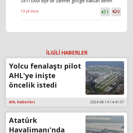
SKYTEAM diye bir zahmet google baksan derim.
13 yıl önce
1
0
İLGİLİ HABERLER
Yolcu fenalaştı pilot
AHL'ye inişte
öncelik istedi
AHL Haberleri
2024-08-14 14:41:57
Atatürk
Havalimanı'nda