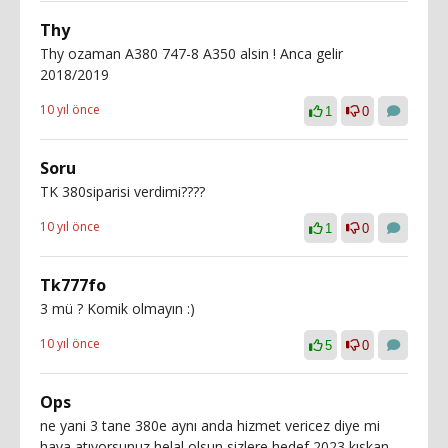
Thy
Thy ozaman A380 747-8 A350 alsin ! Anca gelir
2018/2019
10 yıl önce
1
0
Soru
TK 380siparisi verdimi????
10 yıl önce
1
0
Tk777fo
3 mü ? Komik olmayın :)
10 yıl önce
5
0
Ops
ne yani 3 tane 380e aynı anda hizmet vericez diye mi
hava atıyorsunuz helal olsun sizlere hedef 2023 kıskan