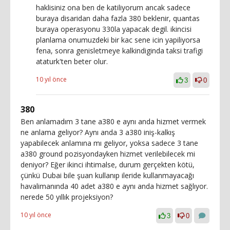
haklisiniz ona ben de katiliyorum ancak sadece
buraya disaridan daha fazla 380 beklenir, quantas
buraya operasyonu 330la yapacak degil. ikincisi
planlama onumuzdeki bir kac sene icin yapiliyorsa
fena, sonra genisletmeye kalkindiginda taksi trafigi
ataturk'ten beter olur.
10 yıl önce
3
0
380
Ben anlamadım 3 tane a380 e aynı anda hizmet vermek
ne anlama geliyor? Aynı anda 3 a380 iniş-kalkış
yapabilecek anlamına mı geliyor, yoksa sadece 3 tane
a380 ground pozisyondayken hizmet verilebilecek mi
deniyor? Eğer ikinci ihtimalse, durum gerçekten kötü,
çünkü Dubai bile şuan kullanıp ileride kullanmayacağı
havalimanında 40 adet a380 e aynı anda hizmet sağlıyor.
nerede 50 yıllık projeksiyon?
10 yıl önce
3
0