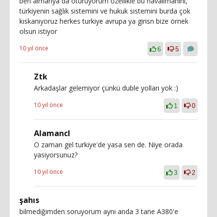
ben almanya da oturuyorum özellikle bu havalimanını,
türkiyenin sağlık sistemini ve hukuk sistemini burda çok
kıskanıyoruz herkes turkiye avrupa ya girisn bize örnek
olsun istiyor
10 yıl önce
6
5
Ztk
Arkadaşlar gelemiyor çünkü duble yolları yok :)
10 yıl önce
1
0
AlamancI
O zaman gel turkiye'de yasa sen de. Niye orada
yasiyorsunuz?
10 yıl önce
3
2
şahıs
bilmediğimden soruyorum aynı anda 3 tane A380'e