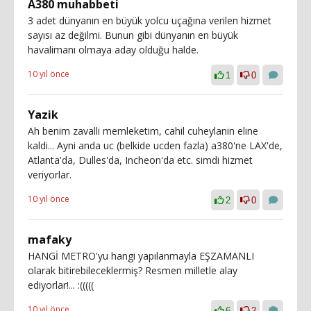
A380 muhabbeti
3 adet dünyanın en büyük yolcu uçağına verilen hizmet
sayısı az değilmi. Bunun gibi dünyanın en büyük
havalimanı olmaya aday olduğu halde.
10 yıl önce
1
0
Yazik
Ah benim zavalli memleketim, cahil cuheylanin eline
kaldi... Ayni anda uc (belkide ucden fazla) a380'ne LAX'de,
Atlanta'da, Dulles'da, Incheon'da etc. simdi hizmet
veriyorlar.
10 yıl önce
2
0
mafaky
HANGİ METRO'yu hangi yapılanmayla EŞZAMANLI
olarak bitirebileceklermiş? Resmen milletle alay
ediyorlar!... :(((((
10 yıl önce
6
2