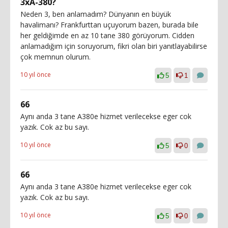
3xA-380?
Neden 3, ben anlamadım? Dünyanın en büyük
havalimanı? Frankfurttan uçuyorum bazen, burada bile
her geldiğimde en az 10 tane 380 görüyorum. Cidden
anlamadığım için soruyorum, fikri olan biri yanıtlayabilirse
çok memnun olurum.
10 yıl önce
5
1
66
Aynı anda 3 tane A380e hizmet verilecekse eger cok
yazık. Cok az bu sayı.
10 yıl önce
5
0
66
Aynı anda 3 tane A380e hizmet verilecekse eger cok
yazık. Cok az bu sayı.
10 yıl önce
5
0