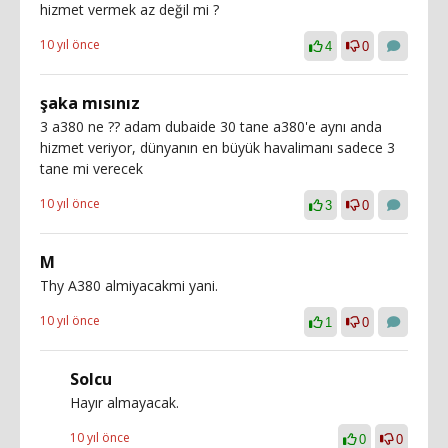
hizmet vermek az değil mi ?
10 yıl önce
4
0
şaka mısınız
3 a380 ne ?? adam dubaide 30 tane a380'e aynı anda
hizmet veriyor, dünyanın en büyük havalimanı sadece 3
tane mi verecek
10 yıl önce
3
0
M
Thy A380 almiyacakmi yani.
10 yıl önce
1
0
Solcu
Hayır almayacak.
10 yıl önce
0
0