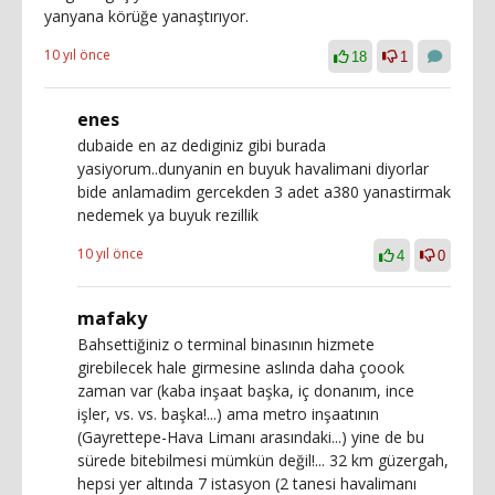
yanyana körüğe yanaştırıyor.
10 yıl önce
18
1
enes
dubaide en az dediginiz gibi burada
yasiyorum..dunyanin en buyuk havalimani diyorlar
bide anlamadim gercekden 3 adet a380 yanastirmak
nedemek ya buyuk rezillik
10 yıl önce
4
0
mafaky
Bahsettiğiniz o terminal binasının hizmete
girebilecek hale girmesine aslında daha çoook
zaman var (kaba inşaat başka, iç donanım, ince
işler, vs. vs. başka!...) ama metro inşaatının
(Gayrettepe-Hava Limanı arasındaki...) yine de bu
sürede bitebilmesi mümkün değil!... 32 km güzergah,
hepsi yer altında 7 istasyon (2 tanesi havalimanı