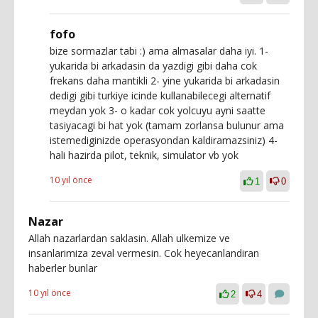
fofo
bize sormazlar tabi :) ama almasalar daha iyi. 1-
yukarida bi arkadasin da yazdigi gibi daha cok
frekans daha mantikli 2- yine yukarida bi arkadasin
dedigi gibi turkiye icinde kullanabilecegi alternatif
meydan yok 3- o kadar cok yolcuyu ayni saatte
tasiyacagi bi hat yok (tamam zorlansa bulunur ama
istemediginizde operasyondan kaldiramazsiniz) 4-
hali hazirda pilot, teknik, simulator vb yok
10 yıl önce
1
0
Nazar
Allah nazarlardan saklasin. Allah ulkemize ve
insanlarimiza zeval vermesin. Cok heyecanlandiran
haberler bunlar
10 yıl önce
2
4