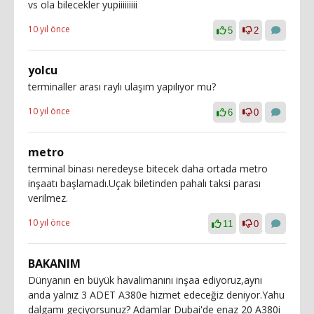
vs ola bilecekler yupiiiiiiiii
10 yıl önce
5
2
yolcu
terminaller arası raylı ulaşım yapılıyor mu?
10 yıl önce
6
0
metro
terminal binası neredeyse bitecek daha ortada metro
inşaatı başlamadı.Uçak biletinden pahalı taksi parası
verilmez.
10 yıl önce
11
0
BAKANIM
Dünyanın en büyük havalimanını inşaa ediyoruz,aynı
anda yalnız 3 ADET A380e hizmet edeceğiz deniyor.Yahu
dalgamı geçiyorsunuz? Adamlar Dubai'de enaz 20 A380i