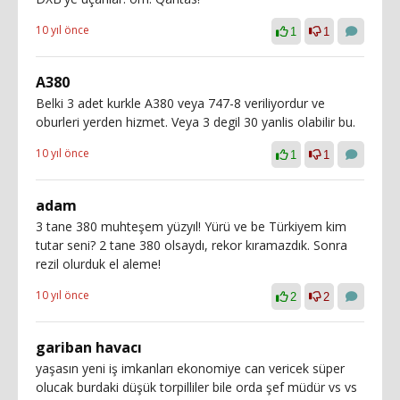
10 yıl önce
1
1
A380
Belki 3 adet kurkle A380 veya 747-8 veriliyordur ve
oburleri yerden hizmet. Veya 3 degil 30 yanlis olabilir bu.
10 yıl önce
1
1
adam
3 tane 380 muhteşem yüzyıl! Yürü ve be Türkiyem kim
tutar seni? 2 tane 380 olsaydı, rekor kıramazdık. Sonra
rezil olurduk el aleme!
10 yıl önce
2
2
gariban havacı
yaşasın yeni iş imkanları ekonomiye can vericek süper
olucak burdaki düşük torpilliler bile orda şef müdür vs vs