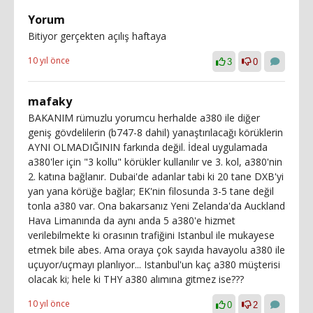
Yorum
Bitiyor gerçekten açılış haftaya
10 yıl önce
3
0
mafaky
BAKANIM rümuzlu yorumcu herhalde a380 ile diğer
geniş gövdelilerin (b747-8 dahil) yanaştırılacağı körüklerin
AYNI OLMADIĞININ farkında değil. İdeal uygulamada
a380'ler için "3 kollu" körükler kullanılır ve 3. kol, a380'nin
2. katına bağlanır. Dubai'de adanlar tabi ki 20 tane DXB'yi
yan yana körüğe bağlar; EK'nin filosunda 3-5 tane değil
tonla a380 var. Ona bakarsanız Yeni Zelanda'da Auckland
Hava Limanında da aynı anda 5 a380'e hizmet
verilebilmekte ki orasının trafiğini Istanbul ile mukayese
etmek bile abes. Ama oraya çok sayıda havayolu a380 ile
uçuyor/uçmayı planlıyor... Istanbul'un kaç a380 müşterisi
olacak ki; hele ki THY a380 alımına gitmez ise???
10 yıl önce
0
2