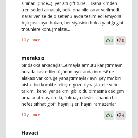
sınırları içinde...), yer altı çift tünel... Daha kimden
tren setleri alınacak, belki ona bile karar verilmedi.
Karar verilse de o setler 3 ayda teslim edilemiyor!!!
Açıkçası sayın bakan, her siyasinin bolca yaptığı gibi
tribünlere konuşmakta!...
10 yıl önce
3
0
meraksız
bir dakika arkadaşlar...elmayla armutu karıştırmayın.
burada kastedilen üçünün aynı anda inmesi! ne
alakası var körüğe yanaştırmayla? aynı şey mi? biri
pistte biri körükte...eli işte gözü oynaşta; ele verir
talkımı, kendi yer salkımı gibi oldu olmasına dediğim
ama unutmayalım ki, "olmaya devlet cihanda bir
nefes sıhhat gibi". hayırlı işler, hayırlı ramazanlar
10 yıl önce
1
4
Havaci