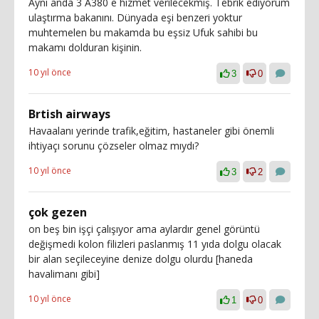
Aynı anda 3 A380 e hizmet verilecekmiş. Tebrik ediyorum
ulaştırma bakanını. Dünyada eşi benzeri yoktur
muhtemelen bu makamda bu eşsiz Ufuk sahibi bu
makamı dolduran kişinin.
10 yıl önce
3
0
Brtish airways
Havaalanı yerinde trafik,eğitim, hastaneler gibi önemli
ihtiyaçı sorunu çözseler olmaz mıydı?
10 yıl önce
3
2
çok gezen
on beş bin işçi çalışıyor ama aylardır genel görüntü
değişmedi kolon filizleri paslanmış 11 yıda dolgu olacak
bir alan seçileceyine denize dolgu olurdu [haneda
havalimanı gibi]
10 yıl önce
1
0