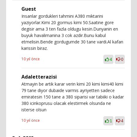
Guest
Insanlar gordukleri tahmini A380 miktarini
yaziyorlar.Kimi 20 gormus kimi 50.Saatine gore
degisir ama 3 ten fazla oldugu kesin.Dunyanin en
buyuk havalimanina 3 cok azdir.Bunu kabul
etmelisin.Bende gordugumde 30 tane vardi.Al kafan
karissin biraz.
10 yıl önce
4
0
Adaletterazisi
Atmayin be artik karar verin kimi 20 kimi kimi40 kimi
79 tane diyor dubaide varmis ayriyetten sadece
emiratesin 150 tane a 380 siparisi var tabiiki o kadar
380 icinkoprusu olacak elestirmek olsunda ne
isterse olsun
10 yıl önce
1
4