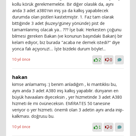
kollu körük gerekmemekte. Bir diğer olasılık da, aynı
anda 3 adet a380'nin iniş ya da kalkış yapabilecek
durumda olan pistleri kastetmiştir. 1. Faz tam olarak
bittiğinde 3 adet (kuzey/güney yönünde) pist de
tamamlanmış olacak ya... ??? İşe bak: Herkesten çoğunu
bilmesi gereken Bakan (ve konunun başındaki Bakan) bir
kelam ediyor, biz burada "acaba ne demek istedi?" diye
yonca falı açıyoruz!.... İşte bizdeki durum böyle!...
10 yıl önce
2
0
hakan
kimse anlamamış :) benim anladığım , ki mantıklısı bu,
aynı anda 3 adet A380 iniş kalkış yapabilir. dünyanın en
büyük havaalanı diyeceksin , yer hizmetinde 3 adet A380
hizmeti ile mi övüneceksin. EMİRATES 50 tanesine
veriyor o yer hizmeti. önemli olan 3 adetin aynı anda inip-
kalkması. doğrusu bu.
10 yıl önce
1
0