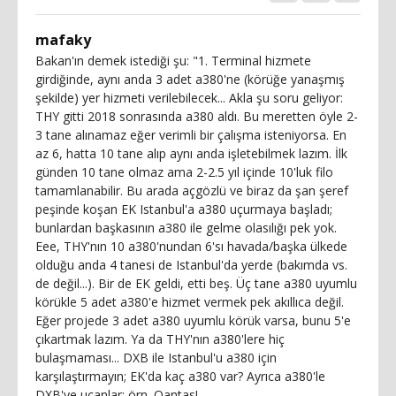
mafaky
Bakan'ın demek istediği şu: "1. Terminal hizmete
girdiğinde, aynı anda 3 adet a380'ne (körüğe yanaşmış
şekilde) yer hizmeti verilebilecek... Akla şu soru geliyor:
THY gitti 2018 sonrasında a380 aldı. Bu meretten öyle 2-
3 tane alınamaz eğer verimli bir çalışma isteniyorsa. En
az 6, hatta 10 tane alıp aynı anda işletebilmek lazım. İlk
günden 10 tane olmaz ama 2-2.5 yıl içinde 10'luk filo
tamamlanabilir. Bu arada açgözlü ve biraz da şan şeref
peşinde koşan EK Istanbul'a a380 uçurmaya başladı;
bunlardan başkasının a380 ile gelme olasılığı pek yok.
Eee, THY'nın 10 a380'nundan 6'sı havada/başka ülkede
olduğu anda 4 tanesi de Istanbul'da yerde (bakımda vs.
de değil...). Bir de EK geldi, etti beş. Üç tane a380 uyumlu
körükle 5 adet a380'e hizmet vermek pek akıllıca değil.
Eğer projede 3 adet a380 uyumlu körük varsa, bunu 5'e
çıkartmak lazım. Ya da THY'nın a380'lere hiç
bulaşmaması... DXB ile Istanbul'u a380 için
karşılaştırmayın; EK'da kaç a380 var? Ayrıca a380'le
DXB'ye uçanlar: örn. Qantas!