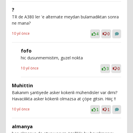
?
TR de A380 ler 'e alternate meydan bulamadiktan sonra
ne mana?
10 yıl önce
4
0
fofo
hic dusunmemistim, guzel nokta
10 yıl önce
3
0
Muhittin
Bakanım şantiyede asker kokenli mühendisler var dimi?
Havacılıkta asker kökenli olmazsa at çöpe gitsin. Hiiiç !!
10 yıl önce
1
1
almanya