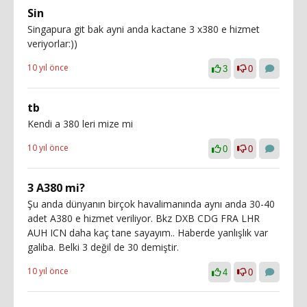
Sin
Singapura git bak ayni anda kactane 3 x380 e hizmet
veriyorlar:))
10 yıl önce
3
0
tb
Kendi a 380 leri mize mi
10 yıl önce
0
0
3 A380 mi?
Şu anda dünyanın birçok havalimanında aynı anda 30-40
adet A380 e hizmet veriliyor. Bkz DXB CDG FRA LHR
AUH ICN daha kaç tane sayayım.. Haberde yanlışlık var
galiba. Belki 3 değil de 30 demiştir.
10 yıl önce
4
0