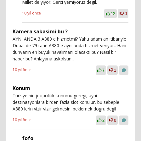
Millet de yiyor. Gerci yemiyoruz degil.
10 yıl önce
12
0
Kamera sakasimi bu ?
AYNI ANDA 3 A380 e hizmetmi? Yahu adam an itibariyle
Dubai de 79 tane A380 e ayni anda hizmet veriyor.. Hani
dunyanin en buyuk havalimani olacakti bu? Nasil bir
haber bu? Anlayana askolsun...
10 yıl önce
7
1
Konum
Turkiye nin jeopolitik konumu geregi, ayni
destinasyonlara birden fazla slot konulur, bu sebeple
A380 lerin vizir vizir gelmesini beklemek dogru degil
10 yıl önce
2
0
fofo