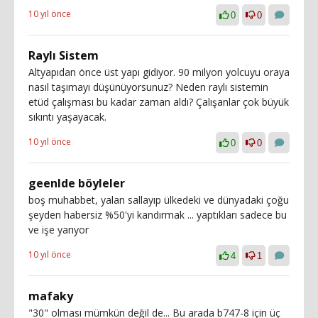
10 yıl önce
0
0
Raylı Sistem
Altyapıdan önce üst yapı gidiyor. 90 milyon yolcuyu oraya
nasıl taşımayı düşünüyorsunuz? Neden raylı sistemin
etüd çalışması bu kadar zaman aldı? Çalışanlar çok büyük
sıkıntı yaşayacak.
10 yıl önce
0
0
geenlde böyleler
boş muhabbet, yalan sallayıp ülkedeki ve dünyadaki çoğu
şeyden habersiz %50'yi kandırmak ... yaptıkları sadece bu
ve işe yarıyor
10 yıl önce
4
1
mafaky
"30" olması mümkün değil de... Bu arada b747-8 için üç