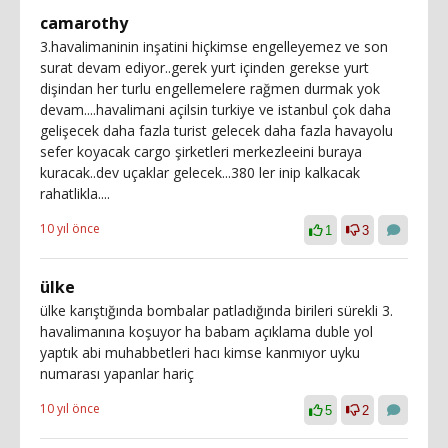
camarothy
3.havalimaninin inşatini hiçkimse engelleyemez ve son
surat devam ediyor..gerek yurt içinden gerekse yurt
dişindan her turlu engellemelere rağmen durmak yok
devam....havalimani açilsin turkiye ve istanbul çok daha
gelişecek daha fazla turist gelecek daha fazla havayolu
sefer koyacak cargo şirketleri merkezleeini buraya
kuracak..dev uçaklar gelecek...380 ler inip kalkacak
rahatlikla....
10 yıl önce
1
3
ülke
ülke karıştığında bombalar patladığında birileri sürekli 3.
havalimanına koşuyor ha babam açıklama duble yol
yaptık abi muhabbetleri hacı kimse kanmıyor uyku
numarası yapanlar hariç
10 yıl önce
5
2