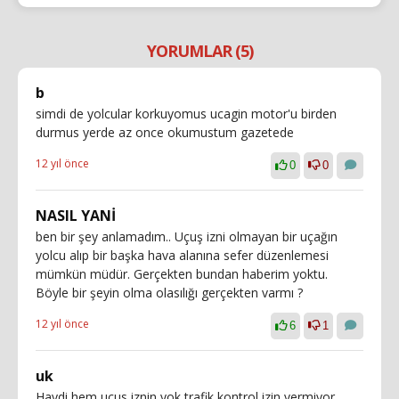
YORUMLAR (5)
b
simdi de yolcular korkuyomus ucagin motor'u birden
durmus yerde az once okumustum gazetede
12 yıl önce
0
0
NASIL YANİ
ben bir şey anlamadım.. Uçuş izni olmayan bir uçağın
yolcu alıp bir başka hava alanına sefer düzenlemesi
mümkün müdür. Gerçekten bundan haberim yoktu.
Böyle bir şeyin olma olasılığı gerçekten varmı ?
12 yıl önce
6
1
uk
Haydi hem ucus iznin yok trafik kontrol izin vermiyor