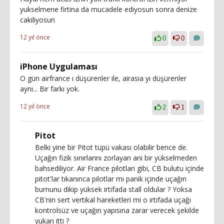
yukselmene firtina da mucadele ediyosun sonra denize
cakiliyosun
12 yıl önce
0
0
iPhone Uygulaması
O gün airfrance ı düşürenler ile, airasia yı düşürenler
aynı... Bir farkı yok.
12 yıl önce
2
1
Pitot
Belki yine bir Pitot tüpü vakası olabilir bence de.
Uçağın fizik sınırlarını zorlayan ani bir yükselmeden
bahsediliyor. Air France pilotları gibi, CB bulutu içinde
pitot'lar tıkanınca pilotlar mı panik içinde uçağın
burnunu dikip yüksek irtifada stall oldular ? Yoksa
CB'nin sert vertikal hareketleri mi o irtifada uçağı
kontrolsüz ve uçağın yapısına zarar verecek şekilde
yukarı itti ?