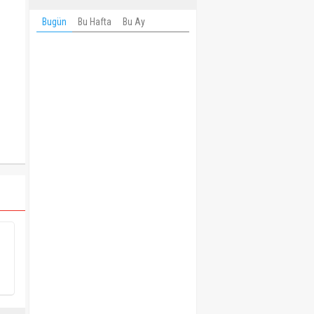
Bugün
Bu Hafta
Bu Ay