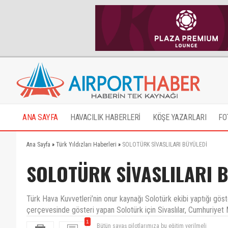
ANA SAYFA
HAVACILIK HABERLERİ
KÖŞE YAZARLARI
FO
Ana Sayfa
»
Türk Yıldızları Haberleri
»
SOLOTÜRK SİVASLILARI BÜYÜLEDİ
SOLOTÜRK SİVASLILARI 
Türk Hava Kuvvetleri’nin onur kaynağı Solotürk ekibi yaptığı göster
çerçevesinde gösteri yapan Solotürk için Sivaslılar, Cumhuriyet M
1
Bütün savaş pilotlarımıza bu eğitim verilmeli