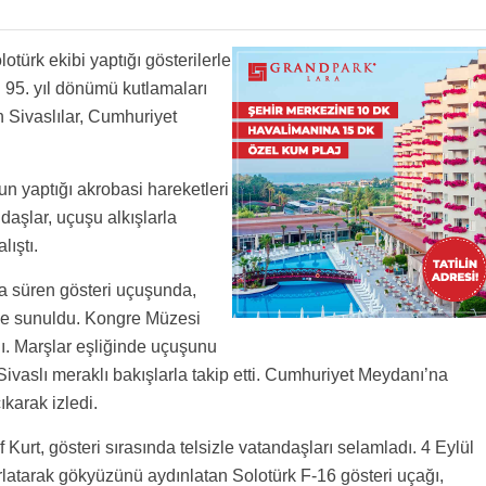
türk ekibi yaptığı gösterilerle
in 95. yıl dönümü kutlamaları
n Sivaslılar, Cumhuriyet
un yaptığı akrobasi hareketleri
daşlar, uçuşu alkışlarla
lıştı.
a süren gösteri uçuşunda,
ine sunuldu. Kongre Müzesi
dı. Marşlar eşliğinde uçuşunu
Sivaslı meraklı bakışlarla takip etti. Cumhuriyet Meydanı’na
karak izledi.
urt, gösteri sırasında telsizle vatandaşları selamladı. 4 Eylül
rlatarak gökyüzünü aydınlatan Solotürk F-16 gösteri uçağı,