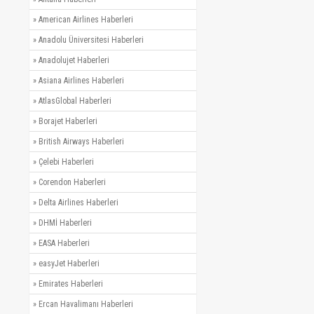
»
American Airlines Haberleri
»
Anadolu Üniversitesi Haberleri
»
Anadolujet Haberleri
»
Asiana Airlines Haberleri
»
AtlasGlobal Haberleri
»
Borajet Haberleri
»
British Airways Haberleri
»
Çelebi Haberleri
»
Corendon Haberleri
»
Delta Airlines Haberleri
»
DHMİ Haberleri
»
EASA Haberleri
»
easyJet Haberleri
»
Emirates Haberleri
»
Ercan Havalimanı Haberleri