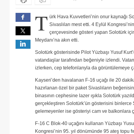
T
ürk Hava Kuvvetleri’nin onur kaynağı Solo
Sivaslıları mest etti. 4 Eylül Kongresi’n
çerçevesinde gösteri yapan Solotürk içi
Meydanı’na akın etti.
Solotürk gösterisinde Pilot Yüzbaşı Yusuf Kurt’
vatandaşlar tarafından beğeniyle izlendi. Vatan
izlerken, cep telefonlarıyla da görüntülemeye ça
Kayseri’den havalanan F-16 uçağı ile 20 dakik
hazırlanan özel bir paket Sivaslıların beğenis
binasının cephesine lazer ışıkla Solotürk yazıl
gerçekleştiren Solotürk’ün gösterisini binlerce 
gelemeyenler ise gösteriyi cam ve balkonlara çı
F-16 C Blok-40 uçağını kullanan Yüzbaşı Yusuf K
Kongresi’nin 95. yıl dönümünde 95 ateş topu fı