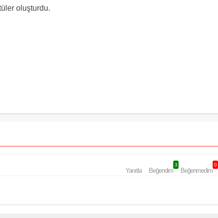
üler oluşturdu.
3
0
Yanıtla
Beğendim
Beğenmedim