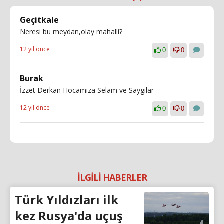
Geçitkale
Neresi bu meydan,olay mahalli?
12 yıl önce
0
0
Burak
İzzet Derkan Hocamıza Selam ve Saygılar
12 yıl önce
0
0
İLGİLİ HABERLER
Türk Yıldızları ilk
kez Rusya'da uçuş