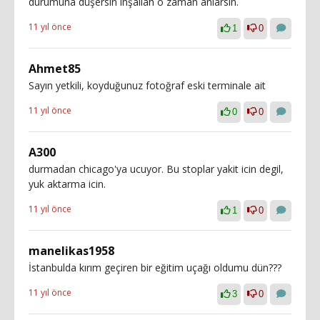
durumuna düşersin inşallah o zaman anlarsın.
11 yıl önce
1
0
Ahmet85
Sayın yetkili, koyduğunuz fotoğraf eski terminale ait
11 yıl önce
0
0
A300
durmadan chicago'ya ucuyor. Bu stoplar yakit icin degil,
yuk aktarma icin.
11 yıl önce
1
0
manelikas1958
İstanbulda kırım geçiren bir eğitim uçağı oldumu dün???
11 yıl önce
3
0