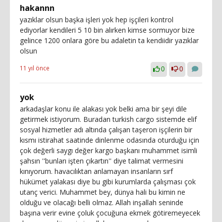
hakannn
yazıklar olsun başka işleri yok hep işçileri kontrol
ediyorlar kendileri 5 10 bin alırken kimse sormuyor bize
gelince 1200 onlara göre bu adaletin ta kendiidir yazıklar
olsun
11 yıl önce
0
0
yok
arkadaşlar konu ile alakası yok belki ama bir şeyi dile
getirmek istiyorum. Buradan turkish cargo sistemde elif
sosyal hizmetler adı altında çalışan taşeron işçilerin bir
kısmı istirahat saatinde dinlenme odasında oturduğu için
çok değerli saygı değer kargo başkanı muhammet isimli
şahsın ''bunları işten çıkartın'' diye talimat vermesini
kınıyorum. havacılıktan anlamayan insanların sırf
hükümet yalakası diye bu gibi kurumlarda çalışması çok
utanç verici. Muhammet bey, dünya hali bu kimin ne
olduğu ve olacağı belli olmaz. Allah inşallah seninde
başına verir evine çoluk çocuğuna ekmek götiremeyecek