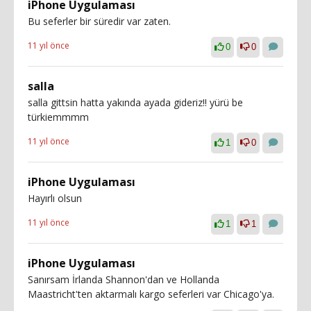
iPhone Uygulaması
Bu seferler bir süredir var zaten.
11 yıl önce
0
0
salla
salla gittsin hatta yakında ayada gideriz!! yürü be
türkiemmmm
11 yıl önce
1
0
iPhone Uygulaması
Hayırlı olsun
11 yıl önce
1
1
iPhone Uygulaması
Sanırsam İrlanda Shannon'dan ve Hollanda
Maastricht'ten aktarmalı kargo seferleri var Chicago'ya.