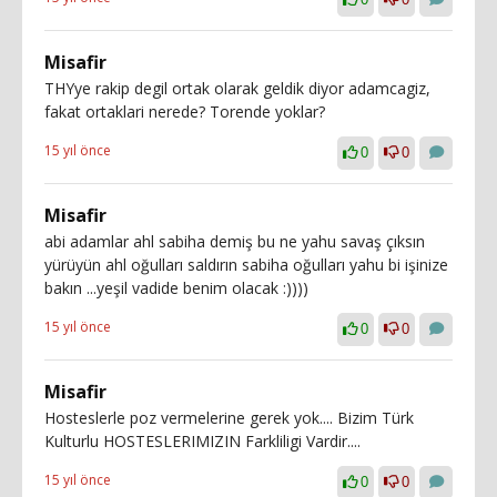
Misafir
THYye rakip degil ortak olarak geldik diyor adamcagiz,
fakat ortaklari nerede? Torende yoklar?
15 yıl önce
0
0
Misafir
abi adamlar ahl sabiha demiş bu ne yahu savaş çıksın
yürüyün ahl oğulları saldırın sabiha oğulları yahu bi işinize
bakın ...yeşil vadide benim olacak :))))
15 yıl önce
0
0
Misafir
Hosteslerle poz vermelerine gerek yok.... Bizim Türk
Kulturlu HOSTESLERIMIZIN Farkliligi Vardir....
15 yıl önce
0
0