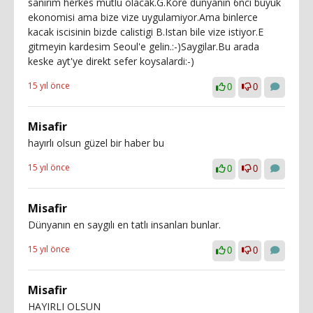
sanirim herkes mutlu olacak.G.Kore dunyanin 6nci buyuk
ekonomisi ama bize vize uygulamiyor.Ama binlerce
kacak iscisinin bizde calistigi B.Istan bile vize istiyor.E
gitmeyin kardesim Seoul'e gelin.:-)Saygilar.Bu arada
keske ayt'ye direkt sefer koysalardi:-)
15 yıl önce
0
0
Misafir
hayırlı olsun güzel bir haber bu
15 yıl önce
0
0
Misafir
Dünyanın en saygılı en tatlı insanları bunlar.
15 yıl önce
0
0
Misafir
HAYIRLI OLSUN