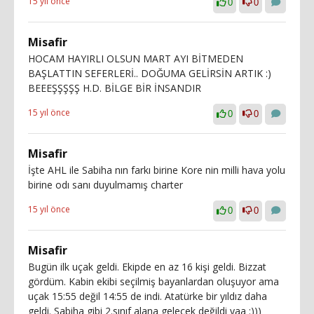
15 yıl önce
0
0
Misafir
HOCAM HAYIRLI OLSUN MART AYI BİTMEDEN
BAŞLATTIN SEFERLERİ.. DOĞUMA GELİRSİN ARTIK :)
BEEEŞŞŞŞŞ H.D. BİLGE BİR İNSANDIR
15 yıl önce
0
0
Misafir
İşte AHL ile Sabiha nın farkı birine Kore nin milli hava yolu
birine odı sanı duyulmamış charter
15 yıl önce
0
0
Misafir
Bugün ilk uçak geldi. Ekipde en az 16 kişi geldi. Bizzat
gördüm. Kabin ekibi seçilmiş bayanlardan oluşuyor ama
uçak 15:55 değil 14:55 de indi. Atatürke bir yıldız daha
geldi. Sabiha gibi 2.sınıf alana gelecek değildi yaa :)))