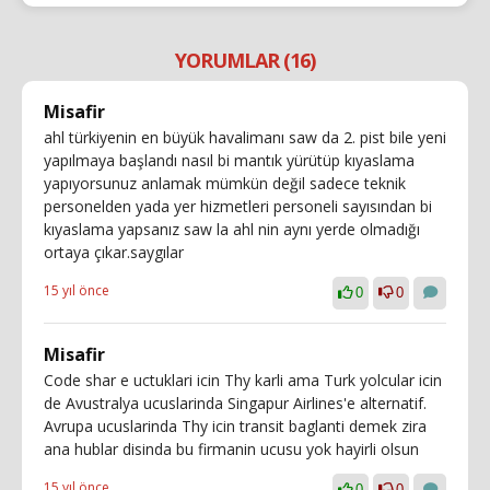
YORUMLAR (16)
Misafir
ahl türkiyenin en büyük havalimanı saw da 2. pist bile yeni
yapılmaya başlandı nasıl bi mantık yürütüp kıyaslama
yapıyorsunuz anlamak mümkün değil sadece teknik
personelden yada yer hizmetleri personeli sayısından bi
kıyaslama yapsanız saw la ahl nin aynı yerde olmadığı
ortaya çıkar.saygılar
15 yıl önce
0
0
Misafir
Code shar e uctuklari icin Thy karli ama Turk yolcular icin
de Avustralya ucuslarinda Singapur Airlines'e alternatif.
Avrupa ucuslarinda Thy icin transit baglanti demek zira
ana hublar disinda bu firmanin ucusu yok hayirli olsun
15 yıl önce
0
0