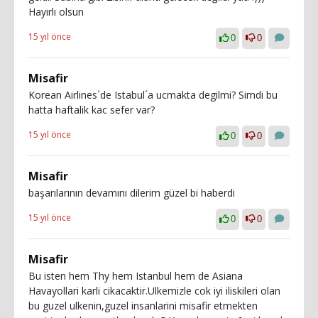
Hayırlı olsun
15 yıl önce
0
0
Misafir
Korean Airlines´de Istabul´a ucmakta degilmi? Simdi bu
hatta haftalik kac sefer var?
15 yıl önce
0
0
Misafir
başarılarının devamını dilerim güzel bi haberdi
15 yıl önce
0
0
Misafir
Bu isten hem Thy hem Istanbul hem de Asiana
Havayollari karli cikacaktir.Ulkemizle cok iyi iliskileri olan
bu guzel ulkenin,guzel insanlarini misafir etmekten