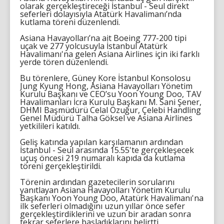
olarak gerçekleştireceği İstanbul - Seul direkt
seferleri dolayısıyla Atatürk Havalimanı’nda
kutlama töreni düzenlendi.
Asiana Havayolları’na ait Boeing 777-200 tipi
uçak ve 277 yolcusuyla İstanbul Atatürk
Havalimanı'na gelen Asiana Airlines için iki farklı
yerde tören düzenlendi.
Bu törenlere, Güney Kore İstanbul Konsolosu
Jung Kyung Hong, Asiana Havayolları Yönetim
Kurulu Başkanı ve CEO’su Yoon Young Doo, TAV
Havalimanları İcra Kurulu Başkanı M. Sani Şener,
DHMI Başmüdürü Celal Özuğur, Çelebi Handling
Genel Müdürü Talha Göksel ve Asiana Airlines
yetkilileri katıldı.
Geliş katında yapılan karşılamanın ardından
İstanbul - Seul arasında 15.55'te gerçekleşecek
uçuş öncesi 219 numaralı kapıda da kutlama
töreni gerçekleştirildi.
Törenin ardından gazetecilerin sorularını
yanıtlayan Asiana Havayolları Yönetim Kurulu
Başkanı Yoon Young Doo, Atatürk Havalimanı'na
ilk seferleri olmadığını uzun yıllar önce sefer
gerçekleştirdiklerini ve uzun bir aradan sonra
tekrar seferlere başladıklarını belirtti.