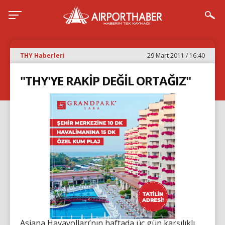
THY Haberleri
29 Mart 2011 / 16:40
"THY'YE RAKİP DEĞİL ORTAĞIZ"
Asiana Havayolları’nın haftada üç gün karşılıklı