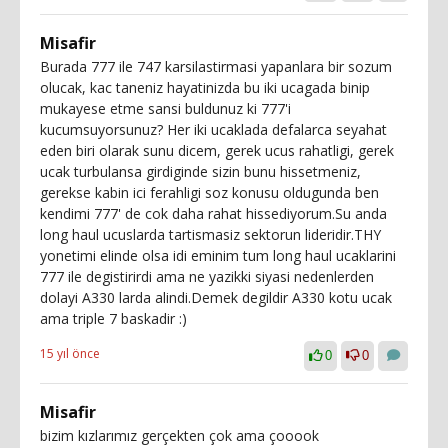
Misafir
Burada 777 ile 747 karsilastirmasi yapanlara bir sozum
olucak, kac taneniz hayatinizda bu iki ucagada binip
mukayese etme sansi buldunuz ki 777'i
kucumsuyorsunuz? Her iki ucaklada defalarca seyahat
eden biri olarak sunu dicem, gerek ucus rahatligi, gerek
ucak turbulansa girdiginde sizin bunu hissetmeniz,
gerekse kabin ici ferahligi soz konusu oldugunda ben
kendimi 777' de cok daha rahat hissediyorum.Su anda
long haul ucuslarda tartismasiz sektorun lideridir.THY
yonetimi elinde olsa idi eminim tum long haul ucaklarini
777 ile degistirirdi ama ne yazikki siyasi nedenlerden
dolayi A330 larda alindi.Demek degildir A330 kotu ucak
ama triple 7 baskadir :)
15 yıl önce
0
0
Misafir
bizim kızlarımız gerçekten çok ama çooook