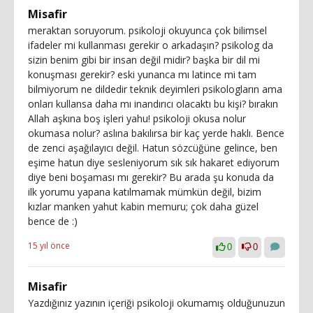
Misafir
meraktan soruyorum. psikoloji okuyunca çok bilimsel
ifadeler mi kullanması gerekir o arkadaşın? psikolog da
sizin benim gibi bir insan değil midir? başka bir dil mi
konuşması gerekir? eski yunanca mı latince mi tam
bilmiyorum ne dildedir teknik deyimleri psikologların ama
onları kullansa daha mı inandırıcı olacaktı bu kişi? bırakın
Allah aşkına boş işleri yahu! psikoloji okusa nolur
okumasa nolur? aslına bakılırsa bir kaç yerde haklı. Bence
de zenci aşağılayıcı değil. Hatun sözcüğüne gelince, ben
eşime hatun diye sesleniyorum sık sık hakaret ediyorum
diye beni boşaması mı gerekir? Bu arada şu konuda da
ilk yorumu yapana katılmamak mümkün değil, bizim
kızlar manken yahut kabin memuru; çok daha güzel
bence de :)
15 yıl önce
0
0
Misafir
Yazdığınız yazının içeriği psikoloji okumamış olduğunuzun