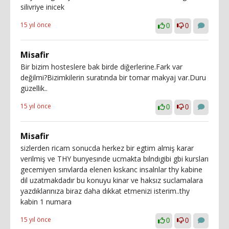
silivriye inicek
15 yıl önce
0
0
Misafir
Bir bizim hosteslere bak birde diğerlerine.Fark var
değilmi?Bizimkilerin suratında bir tomar makyaj var.Duru
güzellik..
15 yıl önce
0
0
Misafir
sizlerden ricam sonucda herkez bir egtim almiş karar
verilmiş ve THY bunyesınde ucmakta bılndıgibi gbi kursları
gecemiyen sınvlarda elenen kıskanc insalnlar thy kabine
dil uzatmakdadır bu konuyu kinar ve haksız suclamalara
yazdıklarınıza biraz daha dıkkat etmenizi isterim..thy
kabin 1 numara
15 yıl önce
0
0