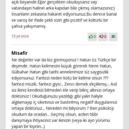
açık beyanıdır.Eğer gerçekten okuduysanız vay
vatandaşın haline! arka kapıdan bile çıkmış olamazsınız:)
İnsanların zekasına hakaret ediyorsunuz.Bu derece banal
ve varoş bir ifade şekli sizin gibi pozitif ve kültürlü bir
şahsa yakışmamış.
15 yıl önce
0
0
Misafir
Ne değerler var da biz görmüyoruz ! Hatun öz Türkçe bir
deyimdir. Hatun kelimesini küşük görerek Nene Hatun,
Gülbahar Hatun gibi tarihi annelerimize siz saygısızlık
ediyorsunuz. Fantezi neden kötü bir kelime olsun ???
fantezi müzik, fantezi giysi... Zenci demek ırkçılıkmış... Asıl
siz ikiniz kendinizi bilmeden ele verip bilinç altınızı ortaya
döktünüz ! Okuduğunuzu yazıldığı gibi yalın haliyle
algılamayıp iç sıkıntınızı ve bastırılmış negatif duygularınızı
ortaya döktünüz... Nereden mi biliyorum ? Ben psikoloji
okudum da oradan... Geçmiş olsun, acilen tıbbi
danışmaya ihtiyacınız var ikinizin (veya iki ayrı yorumu
yapan bir kişinin...)