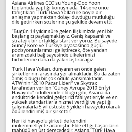
Asiana Airlines CEO’su Young-Doo Yoon
toplantıda yaptığı konuşmada, 14 sene önce
tanıştıkları Türk Hava Yolları ile böyle bir
anlaşma yapmaktan dolayı duyduğu mutluluğu
dile getirirken sözlerine şu şekilde devam etti;
“Bugün 14 yıldır süre gelen ilişkimizde yeni bir
başlangıcı paylaşmaktayız. Geniş kapsamlı ve
stratejik bir ortaklığa start veriyoruz. Bu sayede
Güney Kore ve Türkiye piyasasında güçlü
pozisyonunlarımızı geliştirecek, öte yandan
aramızdaki bağ sayesinde ülkelerimizi
birbirlerine daha da yakınlaştıracağız.
Türk Hava Yolları, dünyanın en önde gelen
şirketlerinin arasında yer almaktadır. Bu da zaten
almış olduğu bir çok ödüle yansımaktadır.
ATW’nin “2010 Pazar Lideri” ve Skytrax
tarafından verilen “Güney Avrupa 2010 En İyi
Havayolu” ödüllerinde olduğu gibi, Asiana da
endüstride kendini geliştirici faaliyetleriyle ve en
yüksek standartlarla hizmet verdiği ve yaptığı
çalışmalarla 5 yıl üstüste 5 yıldızlı havayolu olarak
ödüllendirilmiş bir şirkettir.
Her iki havayolu şirketi de kendini
mükemmelliyete adamıştır. Elde ettiği başarıların
taahüdü en üst derecededir. Asiana, Türk Hava