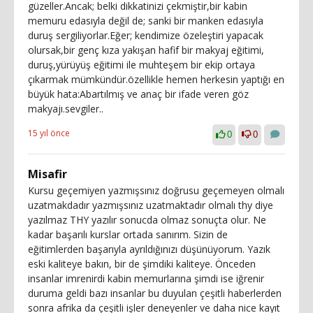
güzeller.Ancak; belki dikkatinizi çekmiştir,bir kabin
memuru edasıyla değil de; sanki bir manken edasıyla
duruş sergiliyorlar.Eğer; kendimize özeleştiri yapacak
olursak,bir genç kıza yakışan hafif bir makyaj eğitimi,
duruş,yürüyüş eğitimi ile muhteşem bir ekip ortaya
çıkarmak mümkündür.özellikle hemen herkesin yaptığı en
büyük hata:Abartılmış ve anaç bir ifade veren göz
makyajı.sevgiler..
15 yıl önce
0
0
Misafir
Kursu geçemiyen yazmışsınız doğrusu geçemeyen olmalı
uzatmakdadır yazmışsınız uzatmaktadır olmalı thy diye
yazılmaz THY yazılır sonucda olmaz sonuçta olur. Ne
kadar başarılı kurslar ortada sanırım. Sizin de
eğitimlerden başarıyla ayrıldığınızı düşünüyorum. Yazık
eski kaliteye bakın, bir de şimdiki kaliteye. Önceden
insanlar imrenirdi kabin memurlarına şimdi ise iğrenir
duruma geldi bazı insanlar bu duyulan çeşitli haberlerden
sonra afrika da çeşitli işler deneyenler ve daha nice kayıt