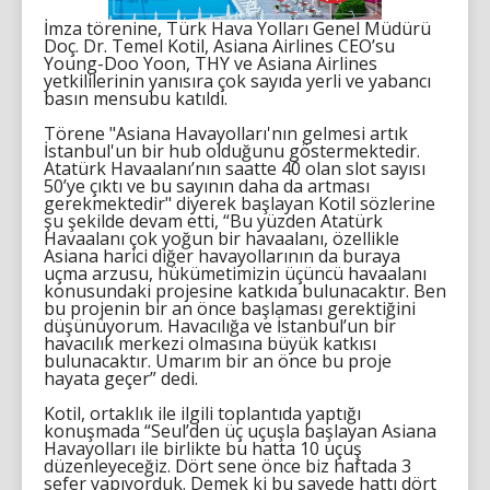
İmza törenine, Türk Hava Yolları Genel Müdürü
Doç. Dr. Temel Kotil, Asiana Airlines CEO’su
Young-Doo Yoon, THY ve Asiana Airlines
yetkililerinin yanısıra çok sayıda yerli ve yabancı
basın mensubu katıldı.
Törene "Asiana Havayolları'nın gelmesi artık
İstanbul'un bir hub olduğunu göstermektedir.
Atatürk Havaalanı’nın saatte 40 olan slot sayısı
50’ye çıktı ve bu sayının daha da artması
gerekmektedir" diyerek başlayan Kotil sözlerine
şu şekilde devam etti, “Bu yüzden Atatürk
Havaalanı çok yoğun bir havaalanı, özellikle
Asiana harici diğer havayollarının da buraya
uçma arzusu, hükümetimizin üçüncü havaalanı
konusundaki projesine katkıda bulunacaktır. Ben
bu projenin bir an önce başlaması gerektiğini
düşünüyorum. Havacılığa ve İstanbul’un bir
havacılık merkezi olmasına büyük katkısı
bulunacaktır. Umarım bir an önce bu proje
hayata geçer” dedi.
Kotil, ortaklık ile ilgili toplantıda yaptığı
konuşmada “Seul’den üç uçuşla başlayan Asiana
Havayolları ile birlikte bu hatta 10 uçuş
düzenleyeceğiz. Dört sene önce biz haftada 3
sefer yapıyorduk. Demek ki bu sayede hattı dört