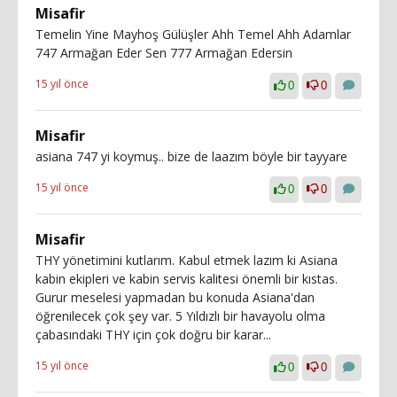
Misafir
Temelin Yine Mayhoş Gülüşler Ahh Temel Ahh Adamlar
747 Armağan Eder Sen 777 Armağan Edersin
15 yıl önce
0
0
Misafir
asiana 747 yi koymuş.. bize de laazım böyle bir tayyare
15 yıl önce
0
0
Misafir
THY yönetimini kutlarım. Kabul etmek lazım ki Asiana
kabin ekipleri ve kabin servis kalitesi önemli bir kıstas.
Gurur meselesi yapmadan bu konuda Asiana'dan
öğrenilecek çok şey var. 5 Yıldızlı bir havayolu olma
çabasındaki THY için çok doğru bir karar...
15 yıl önce
0
0