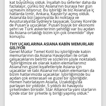
kat büyütmüş olduk. İnşallah bu seferler daha da
fazlalaşır, çünkü biz Asiana’nın buraya her gün
uçmasını istiyoruz. Bu işbirliği ile biz Asiana’ya iç
hatlarda İzmir, Ankara, Kayseri’yi açmış olduk.
Asiana’da bizi Japonya’da iki noktaya ve
Avusturalya’da Sydney’e taşıyacak. Güney Kore’de
de Pusan'a uçucaklar. Pusan büyük bir ekonomi
şehri ve Türk askerlerinin şehitliği var bu açıdan
da Asiana ortaklığı bizim için çok önemlidir” diye
konuştu.
THY UÇAKLARINA ASIANA KABİN MEMURLARI
GELİYOR
Genel Müdür Temel Kotil bu işbirliğinde kabin
memurlarının da Asiana Havayolları ile ortak
çalışacaklarını belirtti ve sözlerini şöyle noktaladı.
“İşbirliğimize ek olarak kabin elemanlarımız
Asiana’nın güzel kıyafetleriyle Asiana için
uçacaklar ve tabi Asiana'nın kabin elemanları da
bizim hatlarımızda uçacaklar. İşbirliğimizde bu
açıdan çok enterasan ve güzel bir işbirliğidir.
Hemen hatırlatayım Asiana, Uzakdoğu’da
parlayan bir yıldızdır, 5 yıldızlı iki havayolu
şirketinden birisidir. Star Alliance’ta yani starların
içinde star bir şirketle iş birliği yapmış olduk.”