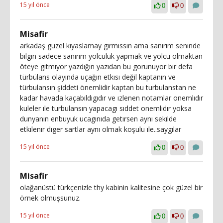
15 yıl önce
0
0
Misafir
arkadaş guzel kıyaslamay gırmıssın ama sanırım senınde
bılgın sadece sanırım yolculuk yapmak ve yolcu olmaktan
öteye gıtmıyor yazdığın yazıdan bu gorunuyor bır defa
türbülans olayında uçağın etkısı değil kaptanın ve
türbulansın şiddeti önemlidir kaptan bu turbulanstan ne
kadar havada kaçabıldıgıdır ve ızlenen notamlar onemlıdır
kuleler ıle turbulansın yapacagı sıddet onemlıdır yoksa
dunyanın enbuyuk ucagınıda getırsen aynı sekılde
etkılenır dıger sartlar aynı olmak koşulu ıle..saygılar
15 yıl önce
0
0
Misafir
olağanüstü türkçenizle thy kabinin kalitesine çok güzel bir
örnek olmuşsunuz.
15 yıl önce
0
0