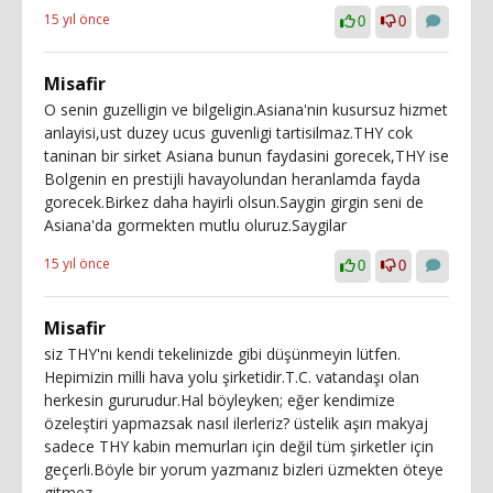
15 yıl önce
0
0
Misafir
O senin guzelligin ve bilgeligin.Asiana'nin kusursuz hizmet
anlayisi,ust duzey ucus guvenligi tartisilmaz.THY cok
taninan bir sirket Asiana bunun faydasini gorecek,THY ise
Bolgenin en prestijli havayolundan heranlamda fayda
gorecek.Birkez daha hayirli olsun.Saygin girgin seni de
Asiana'da gormekten mutlu oluruz.Saygilar
15 yıl önce
0
0
Misafir
siz THY'nı kendi tekelinizde gibi düşünmeyin lütfen.
Hepimizin milli hava yolu şirketidir.T.C. vatandaşı olan
herkesin gururudur.Hal böyleyken; eğer kendimize
özeleştiri yapmazsak nasıl ilerleriz? üstelik aşırı makyaj
sadece THY kabin memurları için değil tüm şirketler için
geçerli.Böyle bir yorum yazmanız bizleri üzmekten öteye
gitmez..