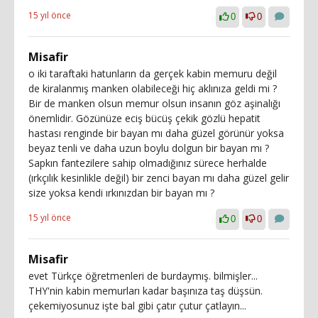
15 yıl önce
0
0
Misafir
o iki taraftaki hatunların da gerçek kabin memuru değil
de kiralanmış manken olabileceği hiç aklınıza geldi mi ?
Bir de manken olsun memur olsun insanın göz aşinalığı
önemlidir. Gözünüze eciş bücüş çekik gözlü hepatit
hastası renginde bir bayan mı daha güzel görünür yoksa
beyaz tenli ve daha uzun boylu dolgun bir bayan mı ?
Sapkın fantezilere sahip olmadığınız sürece herhalde
(ırkçılık kesinlikle değil) bir zenci bayan mı daha güzel gelir
size yoksa kendi ırkınızdan bir bayan mı ?
15 yıl önce
0
0
Misafir
evet Türkçe öğretmenleri de burdaymış. bilmişler...
THY'nin kabin memurları kadar başınıza taş düşsün.
çekemiyosunuz işte bal gibi çatır çutur çatlayın...