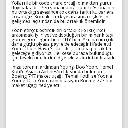
Yolları ile bir code share ortağı olmaktan gurur
duymaktadır. Ben şuna inanıyorum ki Asiana’nın
bu ortaklığı sayesinde çok daha farklı kulvarlara
koşacağız. Kore ile Türkiye arasında ilişkilerin
gelişmesi açısından da bu ortaklık önemlidir."
Yoon gerçekleştirdikleri ortaklık ile iki şirket
arasındaki iyi niyet ve dostluğun bir mihenk taşı
görevi göreceğini, hem THY hem Asiana'nın çok
daha güçlü piyasa payı elde edeceğini ifade etti.
Yoon; "Türk Hava Yolları ile çok daha parlak bir
geleceğe gidiyoruz. Herkese burada bulunduğu
için teşekkür ederim” diyerek sözlerini noktaladı.
İmza törenin ardından Young-Doo Yoon, Temel
Kotil’e Asiana Airlines’ın filosunda bulunan
Boeing 747 maket uçağı, Temel Kotil ise Yoon’a
Young-Doo Yoon ismini taşıyan Boeing 777 tipi
maket uçağı hediye etti.