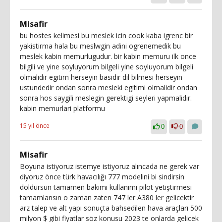
Misafir
bu hostes kelimesi bu meslek icin cook kaba igrenc bir
yakistirma hala bu meslwgin adini ogrenemedik bu
meslek kabin memurlugudur. bir kabin memuru ilk once
bilgili ve yine soyluyorum bilgeli yine soyluyorum bilgeli
olmalidir egitim herseyin basidir dil bilmesi herseyin
ustundedir ondan sonra mesleki egitimi olmalidir ondan
sonra hos saygili meslegin gerektigi seyleri yapmalidir.
kabin memurlari platformu
15 yıl önce
0
0
Misafir
Boyuna istiyoruz istemye istiyoruz alıncada ne gerek var
diyoruz önce türk havacılığı 777 modelini bi sindirsin
doldursun tamamen bakımı kullanımı pilot yetiştirmesi
tamamlansın o zaman zaten 747 ler A380 ler gelicektir
arz talep ve alt yapı sonuçta bahsedilen hava araçları 500
milyon $ gibi fiyatlar söz konusu 2023 te onlarda gelicek