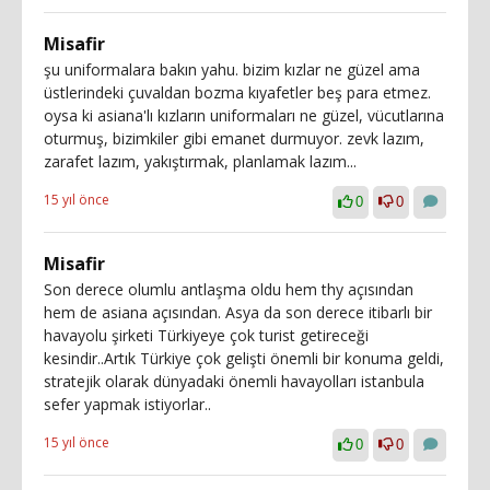
Misafir
şu uniformalara bakın yahu. bizim kızlar ne güzel ama
üstlerindeki çuvaldan bozma kıyafetler beş para etmez.
oysa ki asiana'lı kızların uniformaları ne güzel, vücutlarına
oturmuş, bizimkiler gibi emanet durmuyor. zevk lazım,
zarafet lazım, yakıştırmak, planlamak lazım...
15 yıl önce
0
0
Misafir
Son derece olumlu antlaşma oldu hem thy açısından
hem de asiana açısından. Asya da son derece itibarlı bir
havayolu şirketi Türkiyeye çok turist getireceği
kesindir..Artık Türkiye çok gelişti önemli bir konuma geldi,
stratejik olarak dünyadaki önemli havayolları istanbula
sefer yapmak istiyorlar..
15 yıl önce
0
0