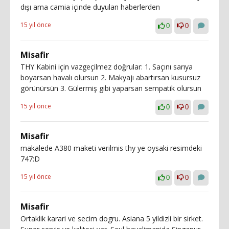
dışı ama camia içinde duyulan haberlerden
15 yıl önce
0
0
Misafir
THY Kabini için vazgeçilmez doğrular: 1. Saçını sarıya
boyarsan havalı olursun 2. Makyajı abartırsan kusursuz
görünürsün 3. Gülermiş gibi yaparsan sempatik olursun
15 yıl önce
0
0
Misafir
makalede A380 maketi verilmis thy ye oysaki resimdeki
747:D
15 yıl önce
0
0
Misafir
Ortaklik karari ve secim dogru. Asiana 5 yildizli bir sirket.