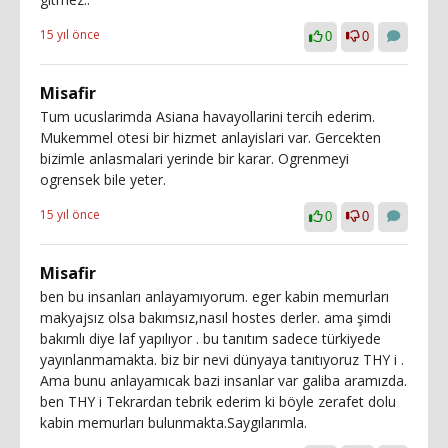
15 yıl önce
0
0
Misafir
Tum ucuslarimda Asiana havayollarini tercih ederim.
Mukemmel otesi bir hizmet anlayislari var. Gercekten
bizimle anlasmalari yerinde bir karar. Ogrenmeyi
ogrensek bile yeter.
15 yıl önce
0
0
Misafir
ben bu insanları anlayamıyorum. eger kabin memurları
makyajsız olsa bakımsız,nasıl hostes derler. ama şimdi
bakımlı diye laf yapılıyor . bu tanıtım sadece türkiyede
yayınlanmamakta. biz bir nevi dünyaya tanıtıyoruz THY i .
Ama bunu anlayamıcak bazi insanlar var galiba aramızda.
ben THY i Tekrardan tebrik ederim ki böyle zerafet dolu
kabin memurları bulunmakta.Saygılarımla.