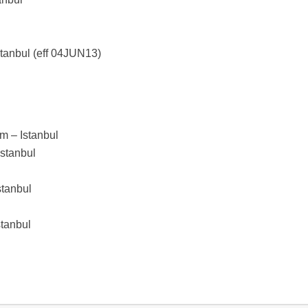
stanbul (eff 04JUN13)
lm – Istanbul
Istanbul
stanbul
stanbul