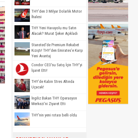
THY’den 3 Milyar Dolarlık Motor
İhalesi
THY Yeni Havayolu mu Satın
Alacak? Murat Şeker Açıkladı
Stansted'de Premium Rekabet
Kızıştı! THY'den Emirates'e Karşı
Yeni Avantaj
Condor CEO'su Satış İçin THY'yi
İşaret Etti!
THY’de Kabin Stres Altında
Uçacak!
İngiliz Bakan THY Operasyon
Merkezi'ni Ziyaret Etti
THY'nin yeni rotası belli oldu