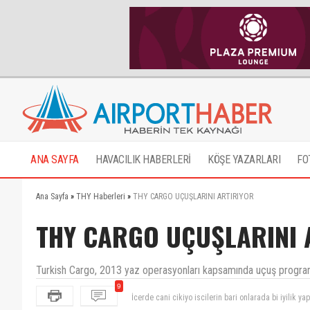
ANA SAYFA
HAVACILIK HABERLERİ
KÖŞE YAZARLARI
FO
Ana Sayfa
»
THY Haberleri
»
THY CARGO UÇUŞLARINI ARTIRIYOR
THY CARGO UÇUŞLARINI 
Turkish Cargo, 2013 yaz operasyonları kapsamında uçuş programın
9
İcerde cani cikiyo iscilerin bari onlarada bi iyilik 