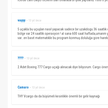
İcerde cani cikiyo iscilerin bari onlarada bi iyilik yapsaniz 1000 tl
vayyy
~ 13 yıl önce
5 uçakla bu uçuşları nasıl yapacak sadece bır uzakdogu 36 saatlık 
bölge var 24 saatlik operasyon ! al sana 600 saat haftada,umarım 
var...en basıt matematıkle bu program konmuş doluluğa gore hare
????
~ 13 yıl önce
2 Adet Boeing 777 Cargo uçağı alınacak diye biliyorum. Cargo önemli
Camaro
~ 13 yıl önce
THY Vcargo da da büyümeli kesinlikle önemli bir gelir kaynağı