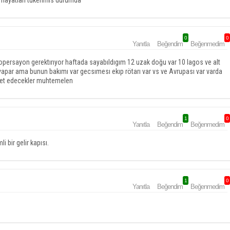
 ye hayatlari tukenmis durumda
0
0
Yanıtla
Beğendim
Beğenmedim
opersayon gerektırıyor haftada sayabıldıgım 12 uzak doğu var 10 lagos ve alt
yapar ama bunun bakımı var gecsımesı ekıp rötarı var vs ve Avrupası var varda
ket edecekler muhtemelen
1
0
Yanıtla
Beğendim
Beğenmedim
 bir gelir kapısı.
1
0
Yanıtla
Beğendim
Beğenmedim