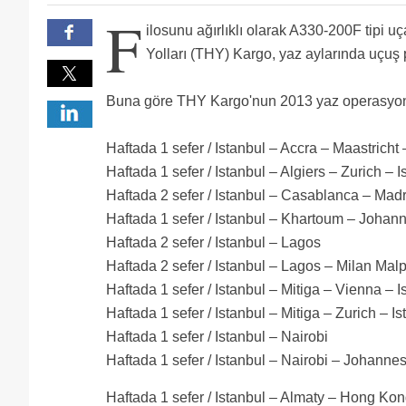
5 uçakla bu uçuşları nasıl yapacak sadece bır uzak
F
alt bölge var 24 saatlik operasyon ! al sana 600 saa
2 Adet Boeing 777 Cargo uçağı alınacak diye biliyoru
ilosunu ağırlıklı olarak A330-200F tipi 
varda var...en basıt matematıkle bu program konmu
THY Vcargo da da büyümeli kesinlikle önemli bir ge
ee ne de olsa kargo başkanı yönetim kurulu üyesi dama
Yolları (THY) Kargo, yaz aylarında uçuş 
VAY VAY VAY TAMAM ANLADIM TÜRKHAVAYOLLARI CAR
YOKMU NEDEN HİÇ ÇALIŞANA ZAM YAPMAYI DÜŞÜN
top tufek tasimaktan Libya'ya ihya olduk, her zama
ASIL İŞ VERENSİN VE ÖNCE O İŞCİLERİN HAKKINI 
Mng nasil buralara geldi cargoyla guzel para birakiy
Buna göre THY Kargo'nun 2013 yaz operasyonl
İŞCİLER HEP TANIDIK VASITASI İLE GELİYORLAR V
için geç kalınmamıştır birde 2 adet daha 330. 200 f
İcerde cani cikiyo iscilerin bari onlarada bi iyilik 
GÖREN ÖĞLEN YEMEĞİNİ BİLE YEMEDEN APRON KART
Haftada 1 sefer / Istanbul – Accra – Maastricht 
HAFTA YADA DAYISINA TELEFON AÇIP OFİSLERE GE
YETER TÜRKISH CARGO MÜDÜRÜ ZAM İSTEYEN THY AO
Haftada 1 sefer / Istanbul – Algiers – Zurich – I
KAPI ORADA DİYOR VE İŞCİLERİ ŞİRKET POLİTİKASI A
Haftada 2 sefer / Istanbul – Casablanca – Madr
Haftada 1 sefer / Istanbul – Khartoum – Johann
Haftada 2 sefer / Istanbul – Lagos
Haftada 2 sefer / Istanbul – Lagos – Milan Mal
Haftada 1 sefer / Istanbul – Mitiga – Vienna – I
Haftada 1 sefer / Istanbul – Mitiga – Zurich – Is
Haftada 1 sefer / Istanbul – Nairobi
Haftada 1 sefer / Istanbul – Nairobi – Johanne
Haftada 1 sefer / Istanbul – Almaty – Hong Kon