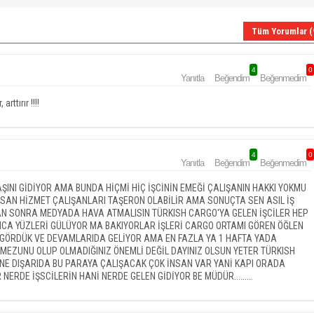
Tüm Yorumlar (
4
0
Yanıtla
Beğendim
Beğenmedim
ttırır !!!!
4
0
Yanıtla
Beğendim
Beğenmedim
INI GİDİYOR AMA BUNDA HİÇMİ HİÇ İŞCİNİN EMEĞİ ÇALIŞANIN HAKKI YOKMU
AN HİZMET ÇALIŞANLARI TAŞERON OLABİLİR AMA SONUÇTA SEN ASIL İŞ
DAN SONRA MEDYADA HAVA ATMALISIN TÜRKISH CARGO'YA GELEN İŞCİLER HEP
UNCA YÜZLERİ GÜLÜYOR MA BAKIYORLAR İŞLERİ CARGO ORTAMI GÖREN ÖĞLEN
K GÖRDÜK VE DEVAMLARIDA GELİYOR AMA EN FAZLA YA 1 HAFTA YADA
MEZUNU OLUP OLMADIĞINIZ ÖNEMLİ DEĞİL DAYINIZ OLSUN YETER TÜRKISH
NE DIŞARIDA BU PARAYA ÇALIŞACAK ÇOK İNSAN VAR YANİ KAPI ORADA
 NERDE İŞSCİLERİN HANİ NERDE GELEN GİDİYOR BE MÜDÜR.........