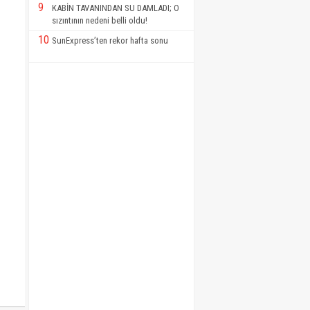
9
KABİN TAVANINDAN SU DAMLADI; O
sızıntının nedeni belli oldu!
10
SunExpress’ten rekor hafta sonu