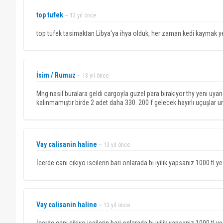
top tufek
~ 13 yıl önce
top tufek tasimaktan Libya'ya ihya olduk, her zaman kedi kaymak
İsim / Rumuz
~ 13 yıl önce
Mng nasil buralara geldi cargoyla guzel para birakiyor thy yeni uya
kalınmamıştır birde 2 adet daha 330. 200 f gelecek hayırlı uçuşlar
Vay calisanin haline
~ 13 yıl önce
İcerde cani cikiyo iscilerin bari onlarada bi iyilik yapsaniz 1000 tl
Vay calisanin haline
~ 13 yıl önce