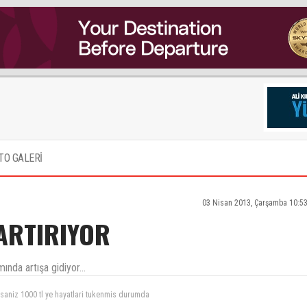
TO GALERİ
03 Nisan 2013, Çarşamba 10:5
ARTIRIYOR
da artışa gidiyor...
yapsaniz 1000 tl ye hayatlari tukenmis durumda