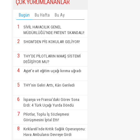
ÇOK YORUMLANANLAR
Bugün
Bu Hafta
Bu Ay
1
SİVİL HAVACILIK GENEL
MÜDÜRLÜĞÜ'NDE PATENT SKANDALI!
2
SHGM'DEN PİS KOKULAR GELİYOR!
3
THY’DE PİLOTLARIN MAAŞ SİSTEMİ
DEĞİŞİYOR MU?
4
Ayjet'e ait eğitim uçağı kırıma uğradı
5
THY’nin Geliri Arttı, Kârı Geriledi
6
İspanya ve Fransa'daki Görev Sona
Erdi: 4 Türk Uçağı Yurda Döndü
7
Pilotlar, Toplu İş Sözleşmesi
Görüşmesini İptal Etti!
8
Kırklareli'nde Kritik Sağlık Operasyonu:
Hava Ambulansı Devreye Girdi