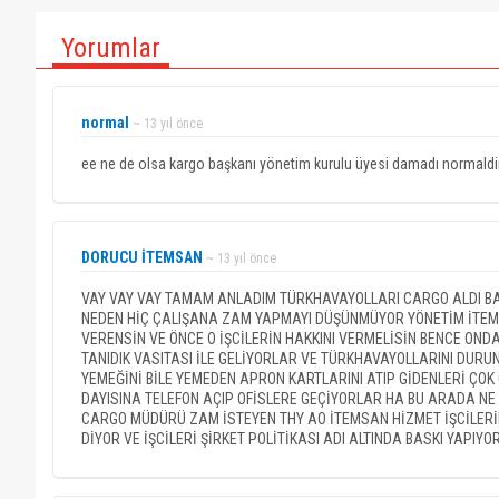
Yorumlar
normal
~ 13 yıl önce
ee ne de olsa kargo başkanı yönetim kurulu üyesi damadı normaldir, ar
DORUCU İTEMSAN
~ 13 yıl önce
VAY VAY VAY TAMAM ANLADIM TÜRKHAVAYOLLARI CARGO ALDI BAŞ
NEDEN HİÇ ÇALIŞANA ZAM YAPMAYI DÜŞÜNMÜYOR YÖNETİM İTEMS
VERENSİN VE ÖNCE O İŞCİLERİN HAKKINI VERMELİSİN BENCE ON
TANIDIK VASITASI İLE GELİYORLAR VE TÜRKHAVAYOLLARINI DUR
YEMEĞİNİ BİLE YEMEDEN APRON KARTLARINI ATIP GİDENLERİ ÇO
DAYISINA TELEFON AÇIP OFİSLERE GEÇİYORLAR HA BU ARADA NE 
CARGO MÜDÜRÜ ZAM İSTEYEN THY AO İTEMSAN HİZMET İŞCİLERİ
DİYOR VE İŞCİLERİ ŞİRKET POLİTİKASI ADI ALTINDA BASKI YAPIYOR