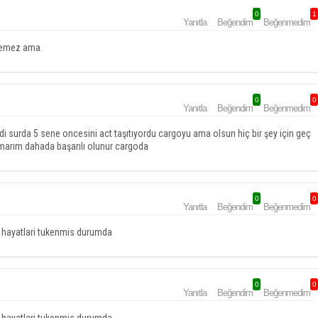
0
1
Yanıtla
Beğendim
Beğenmedim
 yemez ama.
0
0
Yanıtla
Beğendim
Beğenmedim
ndi surda 5 sene oncesini act taşıtıyordu cargoyu ama olsun hiç bir şey için geç
 umarım dahada başarılı olunur cargoda
0
0
Yanıtla
Beğendim
Beğenmedim
 ye hayatlari tukenmis durumda
0
0
Yanıtla
Beğendim
Beğenmedim