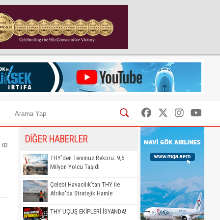
DİĞER HABERLER
3:03
THY’den Temmuz Rekoru: 9,5
Milyon Yolcu Taşıdı
Çelebi Havacılık'tan THY ile
Afrika'da Stratejik Hamle
THY UÇUŞ EKİPLERİ İSYANDA!