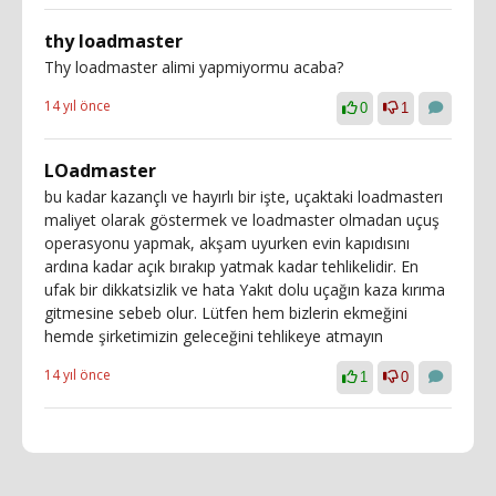
thy loadmaster
Thy loadmaster alimi yapmiyormu acaba?
14 yıl önce
0
1
LOadmaster
bu kadar kazançlı ve hayırlı bir işte, uçaktaki loadmasterı
maliyet olarak göstermek ve loadmaster olmadan uçuş
operasyonu yapmak, akşam uyurken evin kapıdısını
ardına kadar açık bırakıp yatmak kadar tehlikelidir. En
ufak bir dikkatsizlik ve hata Yakıt dolu uçağın kaza kırıma
gitmesine sebeb olur. Lütfen hem bizlerin ekmeğini
hemde şirketimizin geleceğini tehlikeye atmayın
14 yıl önce
1
0