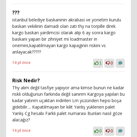
???
istanbul belediye baskaninin akrabasi ve yonetim kurulu
baskan vekilinin damadi olan zati thy na torpille direk
kargo baskan yardimcisi olarak alip 6 ay sonra kargo
baskani yapan bir zihniyet mi loadmaster in
onemini,kapatilmayan kargo kapaginin riskini vs
anlayacak?????
14 yıl önce
1
0
Risk Nedir?
Thy alım değil tasfiye yapıyor ama kimse bunun ne kadar
riskli olduğunun farkında değil sanırım Kargoya yapılan bu
kadar yatırım uçaktan indirilen Lm yüzünden hepsi boşa
gidebilir.... Kapatılmayan bir kilit Yanlış yuklenen palet
Yanlış Cg hesabı Farklı palet numarası Bunları nasıl göze
alacağız?
14 yıl önce
0
0