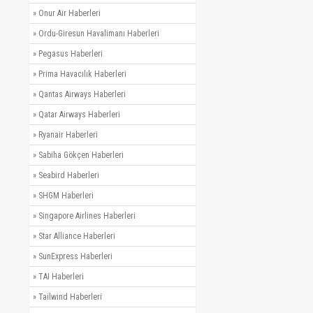
»
Onur Air Haberleri
»
Ordu-Giresun Havalimanı Haberleri
»
Pegasus Haberleri
»
Prima Havacılık Haberleri
»
Qantas Airways Haberleri
»
Qatar Airways Haberleri
»
Ryanair Haberleri
»
Sabiha Gökçen Haberleri
»
Seabird Haberleri
»
SHGM Haberleri
»
Singapore Airlines Haberleri
»
Star Alliance Haberleri
»
SunExpress Haberleri
»
TAI Haberleri
»
Tailwind Haberleri