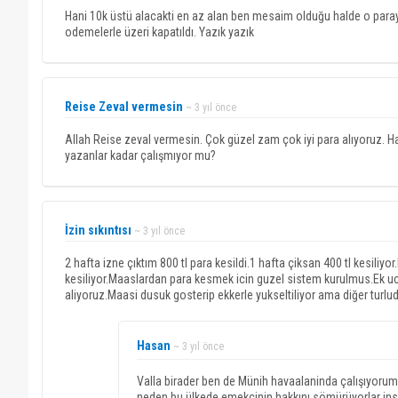
Hani 10k üstü alacakti en az alan ben mesaim olduğu halde o parayı
odemelerle üzeri kapatıldı. Yazık yazık
Reise Zeval vermesin
~ 3 yıl önce
Allah Reise zeval vermesin. Çok güzel zam çok iyi para alıyoruz. Hal
yazanlar kadar çalışmıyor mu?
İzin sıkıntısı
~ 3 yıl önce
2 hafta izne çıktım 800 tl para kesildi.1 hafta çiksan 400 tl kesil
kesiliyor.Maaslardan para kesmek icin guzel sistem kurulmus.Ek u
aliyoruz.Maasi dusuk gosterip ekkerle yukseltiliyor ama diğer turlud
Hasan
~ 3 yıl önce
Valla birader ben de Münih havaalaninda çalışıyorum
neden bu ülkede emekçinin hakkını sömürüyorlar insa