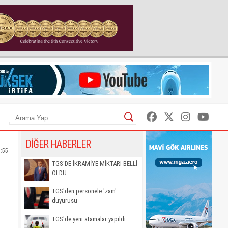
DİĞER HABERLER
:55
TGS'DE İKRAMİYE MİKTARI BELLİ
OLDU
TGS'den personele 'zam'
duyurusu
TGS'de yeni atamalar yapıldı