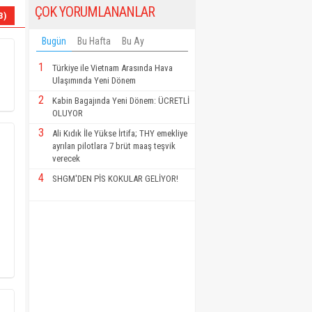
ÇOK YORUMLANANLAR
3)
Bugün
Bu Hafta
Bu Ay
1
Türkiye ile Vietnam Arasında Hava
Ulaşımında Yeni Dönem
2
Kabin Bagajında Yeni Dönem: ÜCRETLİ
OLUYOR
3
Ali Kıdık İle Yükse İrtifa; THY emekliye
ayrılan pilotlara 7 brüt maaş teşvik
verecek
4
SHGM'DEN PİS KOKULAR GELİYOR!