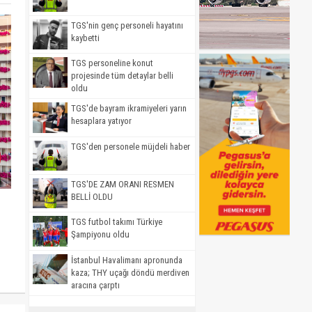
TGS'nin genç personeli hayatını
kaybetti
TGS personeline konut
projesinde tüm detaylar belli
oldu
TGS'de bayram ikramiyeleri yarın
hesaplara yatıyor
TGS'den personele müjdeli haber
TGS'DE ZAM ORANI RESMEN
BELLİ OLDU
TGS futbol takımı Türkiye
Şampiyonu oldu
İstanbul Havalimanı apronunda
kaza; THY uçağı döndü merdiven
aracına çarptı