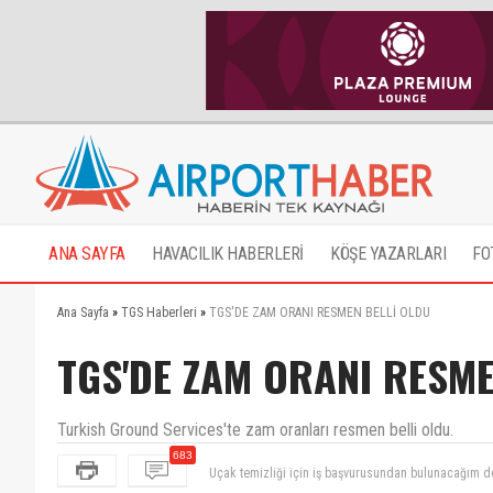
ANA SAYFA
HAVACILIK HABERLERİ
KÖŞE YAZARLARI
FO
Ana Sayfa
»
TGS Haberleri
»
TGS'DE ZAM ORANI RESMEN BELLİ OLDU
TGS'DE ZAM ORANI RESME
Turkish Ground Services'te zam oranları resmen belli oldu.
683
Ramazan ayı