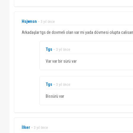
Hsjwnsn
~ 3 yıl önce
Arkadaşlar tgs de dovmeli olan var mi yada dövmesi olupta calisan
Tgs
~ 3 yıl önce
Var var bir sürü var
Tgs
~ 3 yıl önce
Bissürü var
İlker
~ 3 yıl önce