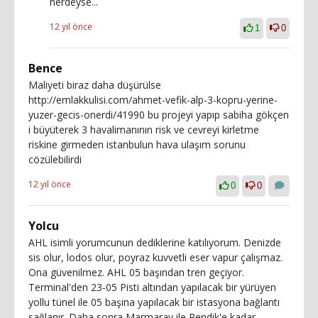
nerdeyse...
12 yıl önce
1
0
Bence
Maliyeti biraz daha düşürülse
http://emlakkulisi.com/ahmet-vefik-alp-3-kopru-yerine-
yuzer-gecis-onerdi/41990 bu projeyi yapıp sabiha gökçen
i büyüterek 3 havalimanının risk ve cevreyi kirletme
riskine girmeden istanbulun hava ulaşım sorunu
cözülebilirdi
12 yıl önce
0
0
Yolcu
AHL isimli yorumcunun dediklerine katılıyorum. Denizde
sis olur, lodos olur, poyraz kuvvetli eser vapur çalışmaz.
Ona güvenilmez. AHL 05 başından tren geçiyor.
Terminal'den 23-05 Pisti altından yapılacak bir yürüyen
yollu tünel ile 05 başına yapılacak bir istasyona bağlantı
sağlanır. Daha sonra Marmaray ile Pendik'e kadar