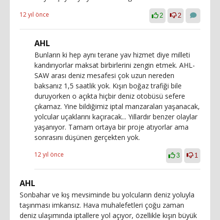
12 yıl önce
2
2
AHL
Bunların ki hep aynı terane yav hizmet diye milleti
kandırıyorlar maksat birbirlerini zengin etmek. AHL-
SAW arası deniz mesafesi çok uzun nereden
baksanız 1,5 saatlik yok. Kışın boğaz trafiği bile
duruyorken o açıkta hiçbir deniz otobüsü sefere
çıkamaz. Yine bildiğimiz iptal manzaraları yaşanacak,
yolcular uçaklarını kaçıracak... Yıllardır benzer olaylar
yaşanıyor. Tamam ortaya bir proje atıyorlar ama
sonrasını düşünen gerçekten yok.
12 yıl önce
3
1
AHL
Sonbahar ve kış mevsiminde bu yolcuların deniz yoluyla
taşınması imkansız. Hava muhalefetleri çoğu zaman
deniz ulaşımında iptallere yol açıyor, özellikle kışın büyük