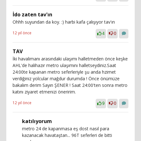
İdo zaten tav'ın
Ohhh suyundan da koy. :) harbi kafa çalışıyor tav'ın
12 yıl önce
4
0
TAV
İki havalimanı arasındaki ulaşımı halletmeden önce keşke
AHL'de halihazır metro ulaşımını halletseydiniz.Saat
24:00te kapanan metro seferleriyle şu anda hzimet
verdiğiniz yolcular mağdur durumda ! Önce önümüze
bakalım derim Sayın ŞENER ! Saat 24:00'ten sonra metro
katını ziyaret etmenizi öneririm.
12 yıl önce
9
0
katılıyorum
metro 24 de kapanmasa eş dost nasıl para
kazanacak havataştan... 96T seferleri de bitti