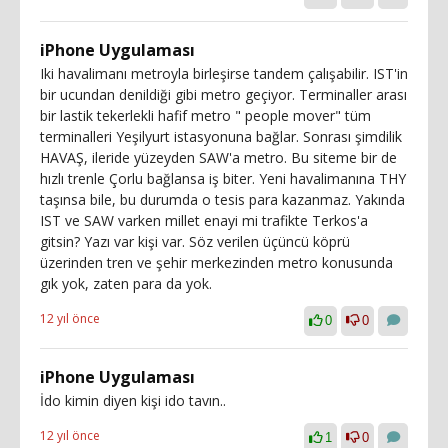
iPhone Uygulaması
Iki havalimanı metroyla birleşirse tandem çalışabilir. IST'in
bir ucundan denildiği gibi metro geçiyor. Terminaller arası
bir lastik tekerlekli hafif metro " people mover" tüm
terminalleri Yeşilyurt istasyonuna bağlar. Sonrası şimdilik
HAVAŞ, ileride yüzeyden SAW'a metro. Bu siteme bir de
hızlı trenle Çorlu bağlansa iş biter. Yeni havalimanına THY
taşınsa bile, bu durumda o tesis para kazanmaz. Yakında
IST ve SAW varken millet enayi mi trafikte Terkos'a
gitsin? Yazı var kişi var. Söz verilen üçüncü köprü
üzerinden tren ve şehir merkezinden metro konusunda
gık yok, zaten para da yok.
12 yıl önce
0
0
iPhone Uygulaması
İdo kimin diyen kişi ido tavın..
12 yıl önce
1
0