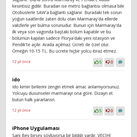
kesintisiz gidilir. Buradan ise metro bağlantısı olmasa bile
Otobüslerle SAW'a bağlantı sağlanır. Buradaki tek sorun
yoğun saatlerde zaten dolu olan Marmaray'da ellerde
valizlerle yer bulma sorunudur. Bunun için Marmaray'da
ilk veya son vagonda baştaki bölüm kapatılır ve bu
bölümün kapıları sadece Florya'daki yeni istasyon ve
Pendik'te açılır. Arada açılmaz. Ücreti de özel olur.
Örneğin 10-15 TL. Bu ücrete hiçbir yolcu itiraz etmez.
12 yıl önce
5
0
ido
Ido kimin birilerini zengin etmek amac anlamiyorsunuz.
Yolcuyu dusunseler marmarayi ona göre. Dizayn et
butun halk yararlansn.
12 yıl önce
5
0
iPhone Uygulaması
Sani Bey birşey söylüyorsa bir bildiği vardır. VECİHİ